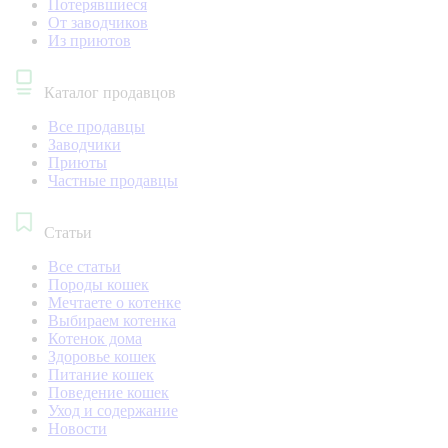
Потерявшиеся
От заводчиков
Из приютов
Каталог продавцов
Все продавцы
Заводчики
Приюты
Частные продавцы
Статьи
Все статьи
Породы кошек
Мечтаете о котенке
Выбираем котенка
Котенок дома
Здоровье кошек
Питание кошек
Поведение кошек
Уход и содержание
Новости