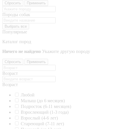
Сбросить
Применить
Породы собак
Выбрать все
Популярные
Каталог пород
Ничего не найдено
Укажите другую породу
Сбросить
Применить
Возраст
Возраст
Любой
Малыш (до 6 месяцев)
Подросток (6-11 месяцев)
Взрослеющий (1-3 года)
Взрослый (4-6 лет)
Стареющий (7-11 лет)