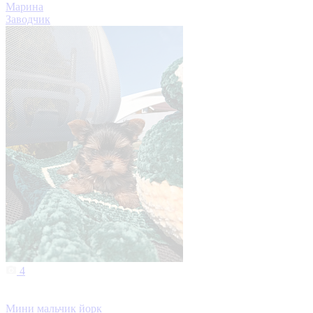
Марина
Заводчик
4
Мини мальчик йорк