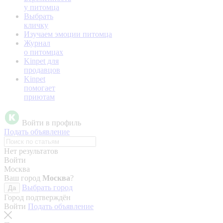
у питомца
Выбрать
кличку
Изучаем эмоции питомца
Журнал
о питомцах
Kinpet для
продавцов
Kinpet
помогает
приютам
Войти в профиль
Подать объявление
Нет результатов
Войти
Москва
Ваш город
Москва
?
Выбрать город
Да
Город подтверждён
Войти
Подать объявление