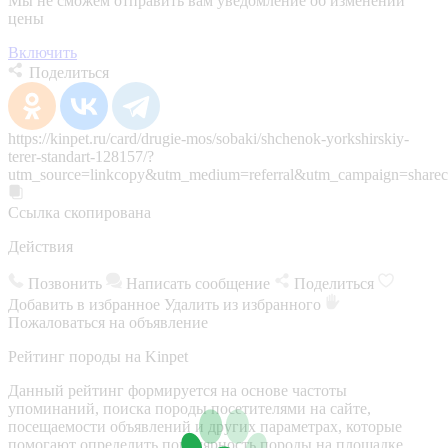
Мы не сможем отправить вам уведомление об изменении
цены
Включить
Поделиться
https://kinpet.ru/card/drugie-mos/sobaki/shchenok-yorkshirskiy-
terer-standart-128157/?
utm_source=linkcopy&utm_medium=referral&utm_campaign=sharec
Ссылка скопирована
Действия
Позвонить
Написать сообщение
Поделиться
Добавить в избранное
Удалить из избранного
Пожаловаться на объявление
Рейтинг породы на Kinpet
Данный рейтинг формируется на основе частоты
упоминаний, поиска породы посетителями на сайте,
посещаемости объявлений и других параметрах, которые
помогают определить популярность породы на площадке