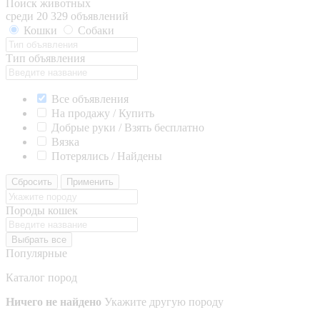
Поиск животных
среди 20 329 объявлений
Кошки
Собаки
Тип объявления
Все объявления
На продажу / Купить
Добрые руки / Взять бесплатно
Вязка
Потерялись / Найдены
Сбросить
Применить
Породы кошек
Выбрать все
Популярные
Каталог пород
Ничего не найдено
Укажите другую породу