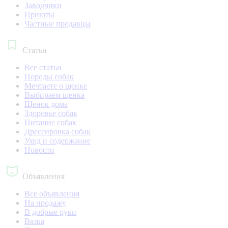
Заводчики
Приюты
Частные продавцы
Статьи
Все статьи
Породы собак
Мечтаете о щенке
Выбираем щенка
Щенок дома
Здоровье собак
Питание собак
Дрессировка собак
Уход и содержание
Новости
Объявления
Все объявления
На продажу
В добрые руки
Вязка