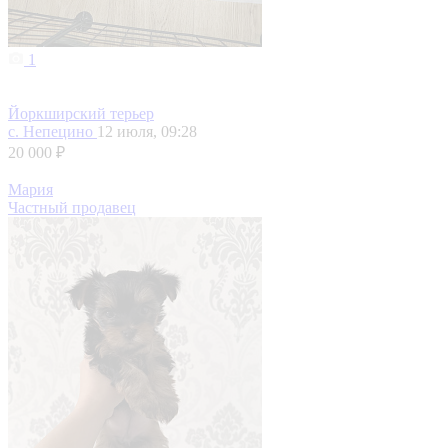
1
Йоркширский терьер
с. Непецино
12 июля, 09:28
20 000 ₽
Мария
Частный продавец