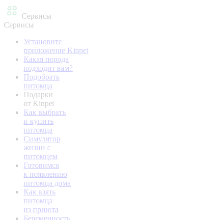
Сервисы
Сервисы
Установите
приложение Kinpet
Какая порода
подходит вам?
Подобрать
питомца
Подарки
от Kinpet
Как выбрать
и купить
питомца
Симулятор
жизни с
питомцем
Готовимся
к появлению
питомца дома
Как взять
питомца
из приюта
Беременность