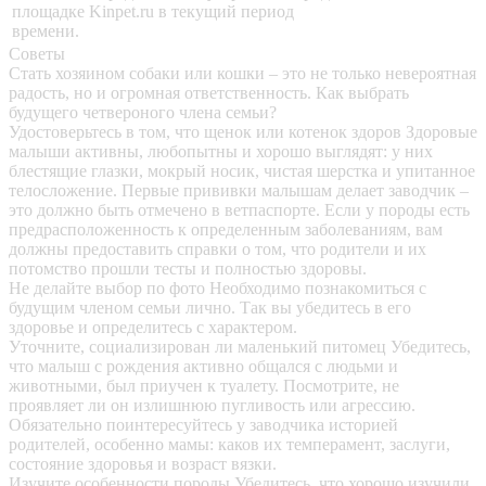
площадке Kinpet.ru в текущий период
времени.
Советы
Стать хозяином собаки или кошки – это не только невероятная
радость, но и огромная ответственность. Как выбрать
будущего четвероного члена семьи?
Удостоверьтесь в том, что щенок или котенок здоров
Здоровые
малыши активны, любопытны и хорошо выглядят: у них
блестящие глазки, мокрый носик, чистая шерстка и упитанное
телосложение. Первые прививки малышам делает заводчик –
это должно быть отмечено в ветпаспорте. Если у породы есть
предрасположенность к определенным заболеваниям, вам
должны предоставить справки о том, что родители и их
потомство прошли тесты и полностью здоровы.
Не делайте выбор по фото
Необходимо познакомиться с
будущим членом семьи лично. Так вы убедитесь в его
здоровье и определитесь с характером.
Уточните, социализирован ли маленький питомец
Убедитесь,
что малыш с рождения активно общался с людьми и
животными, был приучен к туалету. Посмотрите, не
проявляет ли он излишнюю пугливость или агрессию.
Обязательно поинтересуйтесь у заводчика историей
родителей, особенно мамы: каков их темперамент, заслуги,
состояние здоровья и возраст вязки.
Изучите особенности породы
Убедитесь, что хорошо изучили