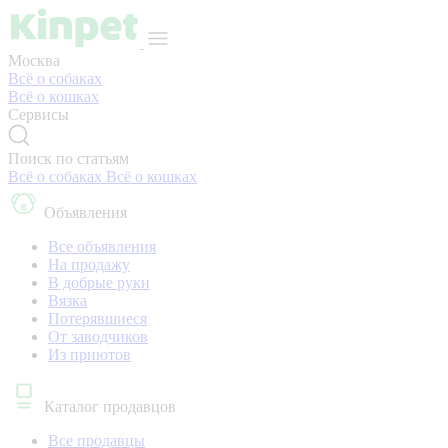
Москва
Всё о собаках
Всё о кошках
Сервисы
Поиск по статьям
Всё о собаках
Всё о кошках
Объявления
Все объявления
На продажу
В добрые руки
Вязка
Потерявшиеся
От заводчиков
Из приютов
Каталог продавцов
Все продавцы