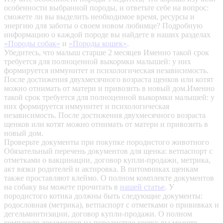
особенности выбранной породы, и ответьте себе на вопрос:
сможете ли вы выделить необходимое время, ресурсы и
энергию для заботы о своем новом любимце? Подробную
информацию о каждой породе вы найдете в наших разделах
«Породы собак»
и
«Породы кошек»
.
Убедитесь, что малыш старше 2 месяцев
Именно такой срок
требуется для полноценной выкормки малышей: у них
формируется иммунитет и психологическая независимость.
После достижения двухмесячного возраста щенков или котят
можно отнимать от матери и привозить в новый дом.Именно
такой срок требуется для полноценной выкормки малышей: у
них формируется иммунитет и психологическая
независимость. После достижения двухмесячного возраста
щенков или котят можно отнимать от матери и привозить в
новый дом.
Проверьте документы при покупке породистого животного
Обязательный перечень документов для щенка: ветпаспорт с
отметками о вакцинации, договор купли-продажи, метрика,
акт вязки родителей и актировка. В питомниках щенкам
также проставляют клеймо. О полном комплекте документов
на собаку вы можете прочитать в
нашей статье
.
У
породистого котика должны быть следующие документы:
родословная (метрика), ветпаспорт с отметками о прививках и
дегельминтизации, договор купли-продажи. О полном
комплекте документов на породистую кошку вы можете