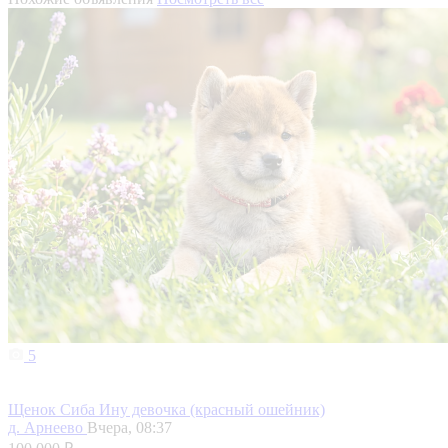
5
Щенок Сиба Ину девочка (красный ошейник)
д. Арнеево
Вчера, 08:37