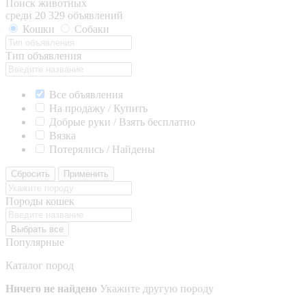
Поиск животных
среди 20 329 объявлений
Кошки
Собаки
Тип объявления
Все объявления
На продажу / Купить
Добрые руки / Взять бесплатно
Вязка
Потерялись / Найдены
Сбросить
Применить
Породы кошек
Выбрать все
Популярные
Каталог пород
Ничего не найдено
Укажите другую породу