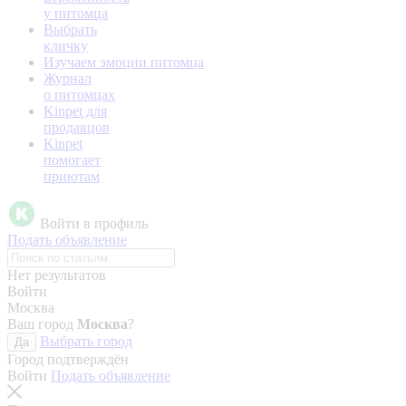
у питомца
Выбрать
кличку
Изучаем эмоции питомца
Журнал
о питомцах
Kinpet для
продавцов
Kinpet
помогает
приютам
Войти в профиль
Подать объявление
Нет результатов
Войти
Москва
Ваш город
Москва
?
Выбрать город
Да
Город подтверждён
Войти
Подать объявление