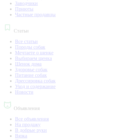
Заводчики
Приюты
Частные продавцы
Статьи
Все статьи
Породы собак
Мечтаете о щенке
Выбираем щенка
Щенок дома
Здоровье собак
Питание собак
Дрессировка собак
Уход и содержание
Новости
Объявления
Все объявления
На продажу
В добрые руки
Вязка