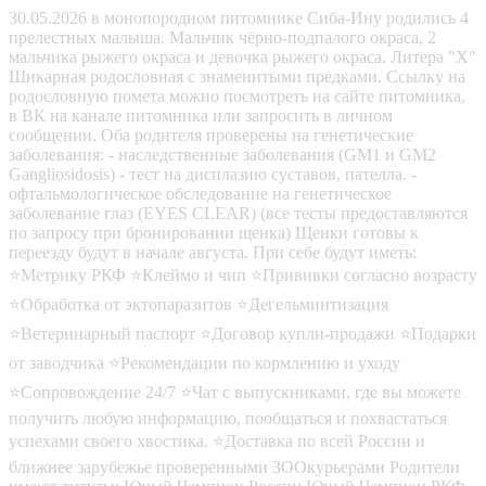
30.05.2026 в монопородном питомнике Сиба-Ину родились 4
прелестных малыша. Мальчик чёрно-подпалого окраса, 2
мальчика рыжего окраса и девочка рыжего окраса. Литера "Х"
Шикарная родословная с знаменитыми предками. Ссылку на
родословную помета можно посмотреть на сайте питомника,
в ВК на канале питомника или запросить в личном
сообщении. Оба родителя проверены на генетические
заболевания: - наследственные заболевания (GM1 и GM2
Gangliosidosis) - тест на дисплазию суставов, пателла. -
офтальмологическое обследование на генетическое
заболевание глаз (EYES CLEAR) (все тесты предоставляются
по запросу при бронировании щенка) Щенки готовы к
переезду будут в начале августа. При себе будут иметь:
⭐Метрику РКФ ⭐Клеймо и чип ⭐Прививки согласно возрасту
⭐Обработка от эктопаразитов ⭐Дегельминтизация
⭐Ветеринарный паспорт ⭐Договор купли-продажи ⭐Подарки
от заводчика ⭐Рекомендации по кормлению и уходу
⭐Сопровождение 24/7 ⭐Чат с выпускниками, где вы можете
получить любую информацию, пообщаться и похвастаться
успехами своего хвостика. ⭐Доставка по всей России и
ближнее зарубежье проверенными ЗООкурьерами Родители