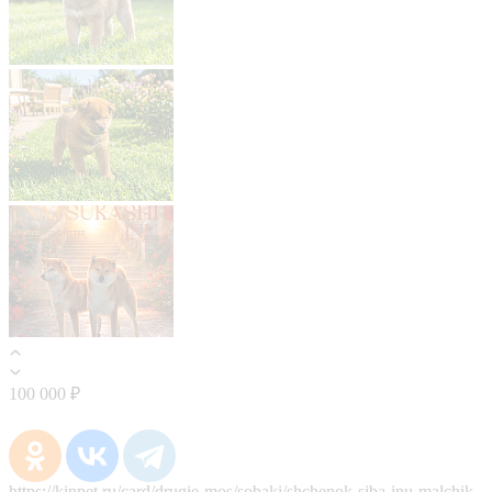
100 000 ₽
https://kinpet.ru/card/drugie-mos/sobaki/shchenok-siba-inu-malchik-