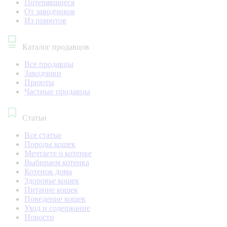
Потерявшиеся
От заводчиков
Из приютов
Каталог продавцов
Все продавцы
Заводчики
Приюты
Частные продавцы
Статьи
Все статьи
Породы кошек
Мечтаете о котенке
Выбираем котенка
Котенок дома
Здоровье кошек
Питание кошек
Поведение кошек
Уход и содержание
Новости