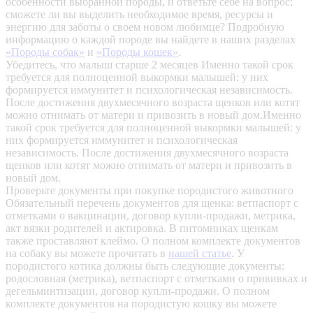
особенности выбранной породы, и ответьте себе на вопрос:
сможете ли вы выделить необходимое время, ресурсы и
энергию для заботы о своем новом любимце? Подробную
информацию о каждой породе вы найдете в наших разделах
«Породы собак»
и
«Породы кошек»
.
Убедитесь, что малыш старше 2 месяцев
Именно такой срок
требуется для полноценной выкормки малышей: у них
формируется иммунитет и психологическая независимость.
После достижения двухмесячного возраста щенков или котят
можно отнимать от матери и привозить в новый дом.Именно
такой срок требуется для полноценной выкормки малышей: у
них формируется иммунитет и психологическая
независимость. После достижения двухмесячного возраста
щенков или котят можно отнимать от матери и привозить в
новый дом.
Проверьте документы при покупке породистого животного
Обязательный перечень документов для щенка: ветпаспорт с
отметками о вакцинации, договор купли-продажи, метрика,
акт вязки родителей и актировка. В питомниках щенкам
также проставляют клеймо. О полном комплекте документов
на собаку вы можете прочитать в
нашей статье
.
У
породистого котика должны быть следующие документы:
родословная (метрика), ветпаспорт с отметками о прививках и
дегельминтизации, договор купли-продажи. О полном
комплекте документов на породистую кошку вы можете