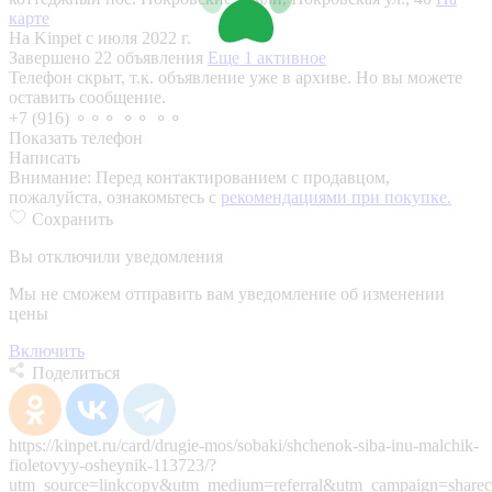
карте
На Kinpet c июля 2022 г.
Завершено 22 объявления
Еще 1 активное
Телефон скрыт, т.к. объявление уже в архиве. Но вы можете
оставить сообщение.
+7 (916) ⚬⚬⚬ ⚬⚬ ⚬⚬
Показать телефон
Написать
Внимание:
Перед контактированием с продавцом,
пожалуйста, ознакомьтесь с
рекомендациями при покупке.
Сохранить
Вы отключили уведомления
Мы не сможем отправить вам уведомление об изменении
цены
Включить
Поделиться
https://kinpet.ru/card/drugie-mos/sobaki/shchenok-siba-inu-malchik-
fioletovyy-osheynik-113723/?
utm_source=linkcopy&utm_medium=referral&utm_campaign=sharec