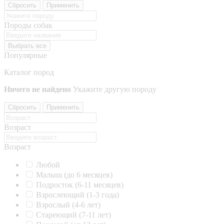
Сбросить
Применить
Породы собак
Выбрать все
Популярные
Каталог пород
Ничего не найдено
Укажите другую породу
Сбросить
Применить
Возраст
Возраст
Любой
Малыш (до 6 месяцев)
Подросток (6-11 месяцев)
Взрослеющий (1-3 года)
Взрослый (4-6 лет)
Стареющий (7-11 лет)