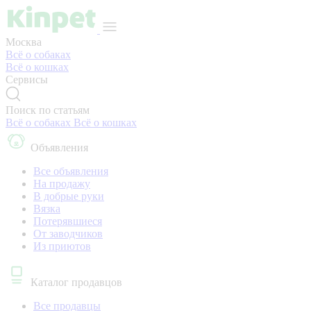
Москва
Всё о собаках
Всё о кошках
Сервисы
Поиск по статьям
Всё о собаках
Всё о кошках
Объявления
Все объявления
На продажу
В добрые руки
Вязка
Потерявшиеся
От заводчиков
Из приютов
Каталог продавцов
Все продавцы