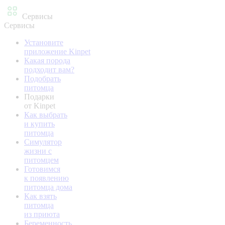
Сервисы
Сервисы
Установите
приложение Kinpet
Какая порода
подходит вам?
Подобрать
питомца
Подарки
от Kinpet
Как выбрать
и купить
питомца
Симулятор
жизни с
питомцем
Готовимся
к появлению
питомца дома
Как взять
питомца
из приюта
Беременность