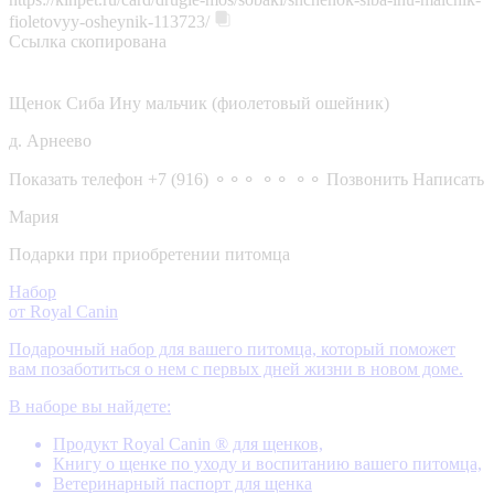
fioletovyy-osheynik-113723/
Ссылка скопирована
Щенок Сиба Ину мальчик (фиолетовый ошейник)
д. Арнеево
Показать телефон
+7 (916) ⚬⚬⚬ ⚬⚬ ⚬⚬
Позвонить
Написать
Мария
Подарки при приобретении питомца
Набор
от Royal Canin
Подарочный набор для вашего питомца, который поможет
вам позаботиться о нем с первых дней жизни в новом доме.
В наборе вы найдете:
Продукт Royal Canin ® для щенков,
Книгу о щенке по уходу и воспитанию вашего питомца,
Ветеринарный паспорт для щенка