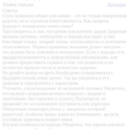
Размер породы:
Крупные
Советы
Стать хозяином собаки или кошки – это не только невероятная
радость, но и огромная ответственность. Как выбрать
будущего четвероного члена семьи?
Удостоверьтесь в том, что щенок или котенок здоров
Здоровые
малыши активны, любопытны и хорошо выглядят: у них
блестящие глазки, мокрый носик, чистая шерстка и упитанное
телосложение. Первые прививки малышам делает заводчик –
это должно быть отмечено в ветпаспорте. Если у породы есть
предрасположенность к определенным заболеваниям, вам
должны предоставить справки о том, что родители и их
потомство прошли тесты и полностью здоровы.
Не делайте выбор по фото
Необходимо познакомиться с
будущим членом семьи лично. Так вы убедитесь в его
здоровье и определитесь с характером.
Уточните, социализирован ли маленький питомец
Убедитесь,
что малыш с рождения активно общался с людьми и
животными, был приучен к туалету. Посмотрите, не
проявляет ли он излишнюю пугливость или агрессию.
Обязательно поинтересуйтесь у заводчика историей
родителей, особенно мамы: каков их темперамент, заслуги,
состояние здоровья и возраст вязки.
Изучите особенности породы
Убедитесь, что хорошо изучили