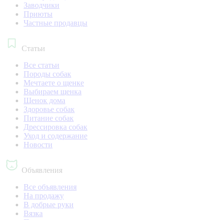
Заводчики
Приюты
Частные продавцы
Статьи
Все статьи
Породы собак
Мечтаете о щенке
Выбираем щенка
Щенок дома
Здоровье собак
Питание собак
Дрессировка собак
Уход и содержание
Новости
Объявления
Все объявления
На продажу
В добрые руки
Вязка