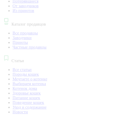
Потерявшиеся
От заводчиков
Из приютов
Каталог продавцов
Все продавцы
Заводчики
Приюты
Частные продавцы
Статьи
Все статьи
Породы кошек
Мечтаете о котенке
Выбираем котенка
Котенок дома
Здоровье кошек
Питание кошек
Поведение кошек
Уход и содержание
Новости