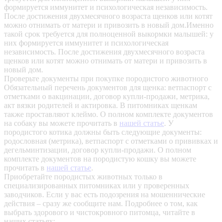
формируется иммунитет и психологическая независимость.
После достижения двухмесячного возраста щенков или котят
можно отнимать от матери и привозить в новый дом.Именно
такой срок требуется для полноценной выкормки малышей: у
них формируется иммунитет и психологическая
независимость. После достижения двухмесячного возраста
щенков или котят можно отнимать от матери и привозить в
новый дом.
Проверьте документы при покупке породистого животного
Обязательный перечень документов для щенка: ветпаспорт с
отметками о вакцинации, договор купли-продажи, метрика,
акт вязки родителей и актировка. В питомниках щенкам
также проставляют клеймо. О полном комплекте документов
на собаку вы можете прочитать в
нашей статье
.
У
породистого котика должны быть следующие документы:
родословная (метрика), ветпаспорт с отметками о прививках и
дегельминтизации, договор купли-продажи. О полном
комплекте документов на породистую кошку вы можете
прочитать в
нашей статье
.
Приобретайте породистых животных только в
специализированных питомниках или у проверенных
заводчиков. Если у вас есть подозрения на мошеннические
действия – сразу же сообщите нам.
Подробнее о том, как
выбрать здорового и чистокровного питомца, читайте в
наших статьях: