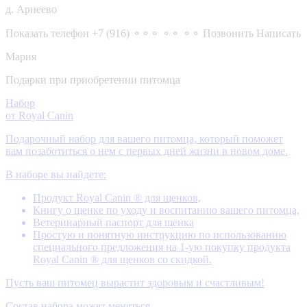
д. Арнеево
Показать телефон
+7 (916) ⚬⚬⚬ ⚬⚬ ⚬⚬
Позвонить
Написать
Мария
Подарки при приобретении питомца
Набор
от Royal Canin
Подарочный набор для вашего питомца, который поможет
вам позаботиться о нем с первых дней жизни в новом доме.
В наборе вы найдете:
Продукт Royal Canin ® для щенков,
Книгу о щенке по уходу и воспитанию вашего питомца,
Ветеринарный паспорт для щенка
Простую и понятную инструкцию по использованию
специального предложения на 1-ую покупку продукта
Royal Canin ® для щенков со скидкой.
Пусть ваш питомец вырастит здоровым и счастливым!
Состав набора может меняться