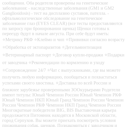
сообщении. Оба родителя проверены на генетические
заболевания: - наследственные заболевания (GM1 и GM2
Gangliosidosis) - тест на дисплазию суставов, пателла. -
офтальмологическое обследование на генетическое
заболевание глаз (EYES CLEAR) (все тесты предоставляются
по запросу при бронировании щенка) Щенки готовы к
переезду будут в начале августа. При себе будут иметь:
⭐Метрику РКФ ⭐Клеймо и чип ⭐Прививки согласно возрасту
⭐Обработка от эктопаразитов ⭐Дегельминтизация
⭐Ветеринарный паспорт ⭐Договор купли-продажи ⭐Подарки
от заводчика ⭐Рекомендации по кормлению и уходу
⭐Сопровождение 24/7 ⭐Чат с выпускниками, где вы можете
получить любую информацию, пообщаться и похвастаться
успехами своего хвостика. ⭐Доставка по всей России и
ближнее зарубежье проверенными ЗООкурьерами Родители
имеют титулы: Юный Чемпион России Юный Чемпион РКФ
Юный Чемпион НКП Юный Гранд Чемпион России Чемпион
России Чемпион РКФ Чемпион НКП Гранд Чемпион России
Многократные победители BIG, BIS Выставочная карьера
продолжается Питомник находятся в Московской области,
город Серпухов. Вы можете приехать посмотреть условия
проживания собак, щенков. Познакомиться с заводчиком и