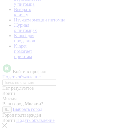
у питомца
Выбрать
кличку
Изучаем эмоции питомца
Журнал
о питомцах
Kinpet для
продавцов
Kinpet
помогает
приютам
Войти в профиль
Подать объявление
Нет результатов
Войти
Москва
Ваш город
Москва
?
Выбрать город
Да
Город подтверждён
Войти
Подать объявление