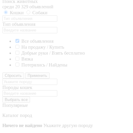
Поиск животных
среди 20 329 объявлений
Кошки
Собаки
Тип объявления
Все объявления
На продажу / Купить
Добрые руки / Взять бесплатно
Вязка
Потерялись / Найдены
Сбросить
Применить
Породы кошек
Выбрать все
Популярные
Каталог пород
Ничего не найдено
Укажите другую породу