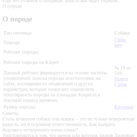
Еще нет отзывов о продавце. Ваш отзыв будет первым.
О породе
О породе
Тип питомца:
Собаки
Сиба-
Порода:
ину
Рейтинг породы:
Рейтинг породы на Kinpet
№ 19 из
Данный рейтинг формируется на основе частоты
519
упоминаний, поиска породы посетителями на
Пород
сайте, посещаемости объявлений и других
Собак
параметрах, которые помогают определить
популярность породы на площадке Kinpet.ru в
текущий период времени.
Размер породы:
Крупные
Советы
Стать хозяином собаки или кошки – это не только невероятная
радость, но и огромная ответственность. Как выбрать
будущего четвероного члена семьи?
Удостоверьтесь в том, что щенок или котенок здоров
Здоровые