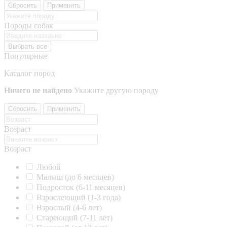
Сбросить
Применить
Породы собак
Выбрать все
Популярные
Каталог пород
Ничего не найдено
Укажите другую породу
Сбросить
Применить
Возраст
Возраст
Любой
Малыш (до 6 месяцев)
Подросток (6-11 месяцев)
Взрослеющий (1-3 года)
Взрослый (4-6 лет)
Стареющий (7-11 лет)