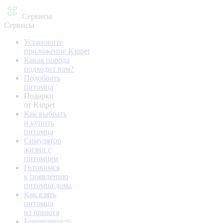
Сервисы
Сервисы
Установите
приложение Kinpet
Какая порода
подходит вам?
Подобрать
питомца
Подарки
от Kinpet
Как выбрать
и купить
питомца
Симулятор
жизни с
питомцем
Готовимся
к появлению
питомца дома
Как взять
питомца
из приюта
Беременность