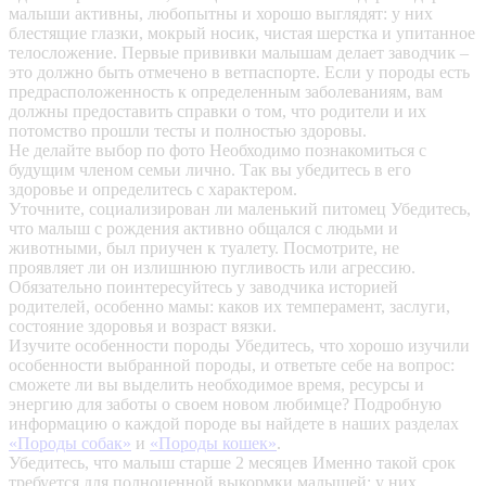
малыши активны, любопытны и хорошо выглядят: у них
блестящие глазки, мокрый носик, чистая шерстка и упитанное
телосложение. Первые прививки малышам делает заводчик –
это должно быть отмечено в ветпаспорте. Если у породы есть
предрасположенность к определенным заболеваниям, вам
должны предоставить справки о том, что родители и их
потомство прошли тесты и полностью здоровы.
Не делайте выбор по фото
Необходимо познакомиться с
будущим членом семьи лично. Так вы убедитесь в его
здоровье и определитесь с характером.
Уточните, социализирован ли маленький питомец
Убедитесь,
что малыш с рождения активно общался с людьми и
животными, был приучен к туалету. Посмотрите, не
проявляет ли он излишнюю пугливость или агрессию.
Обязательно поинтересуйтесь у заводчика историей
родителей, особенно мамы: каков их темперамент, заслуги,
состояние здоровья и возраст вязки.
Изучите особенности породы
Убедитесь, что хорошо изучили
особенности выбранной породы, и ответьте себе на вопрос:
сможете ли вы выделить необходимое время, ресурсы и
энергию для заботы о своем новом любимце? Подробную
информацию о каждой породе вы найдете в наших разделах
«Породы собак»
и
«Породы кошек»
.
Убедитесь, что малыш старше 2 месяцев
Именно такой срок
требуется для полноценной выкормки малышей: у них