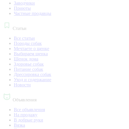
Заводчики
Приюты
Частные продавцы
Статьи
Все статьи
Породы собак
Мечтаете о щенке
Выбираем щенка
Щенок дома
Здоровье собак
Питание собак
Дрессировка собак
Уход и содержание
Новости
Объявления
Все объявления
На продажу
В добрые руки
Вязка