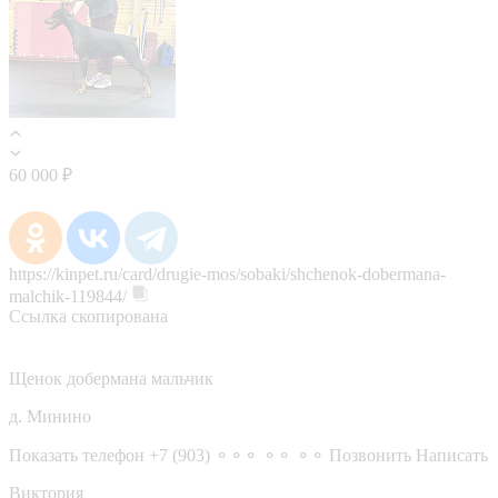
60 000 ₽
https://kinpet.ru/card/drugie-mos/sobaki/shchenok-dobermana-
malchik-119844/
Ссылка скопирована
Щенок добермана мальчик
д. Минино
Показать телефон
+7 (903) ⚬⚬⚬ ⚬⚬ ⚬⚬
Позвонить
Написать
Виктория