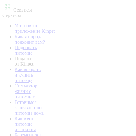
Сервисы
Сервисы
Установите
приложение Kinpet
Какая порода
подходит вам?
Подобрать
питомца
Подарки
от Kinpet
Как выбрать
и купить
питомца
Симулятор
жизни с
питомцем
Готовимся
к появлению
питомца дома
Как взять
питомца
из приюта
Беременность