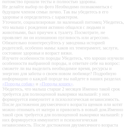
потомство прошли тесты и полностью здоровы.
Не делайте выбор по фото
Необходимо познакомиться с
будущим членом семьи лично. Так вы убедитесь в его
здоровье и определитесь с характером.
Уточните, социализирован ли маленький питомец
Убедитесь,
что малыш с рождения активно общался с людьми и
животными, был приучен к туалету. Посмотрите, не
проявляет ли он излишнюю пугливость или агрессию.
Обязательно поинтересуйтесь у заводчика историей
родителей, особенно мамы: каков их темперамент, заслуги,
состояние здоровья и возраст вязки.
Изучите особенности породы
Убедитесь, что хорошо изучили
особенности выбранной породы, и ответьте себе на вопрос:
сможете ли вы выделить необходимое время, ресурсы и
энергию для заботы о своем новом любимце? Подробную
информацию о каждой породе вы найдете в наших разделах
«Породы собак»
и
«Породы кошек»
.
Убедитесь, что малыш старше 2 месяцев
Именно такой срок
требуется для полноценной выкормки малышей: у них
формируется иммунитет и психологическая независимость.
После достижения двухмесячного возраста щенков или котят
можно отнимать от матери и привозить в новый дом.Именно
такой срок требуется для полноценной выкормки малышей: у
них формируется иммунитет и психологическая
независимость. После достижения двухмесячного возраста