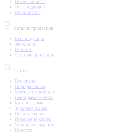
Потерявшиеся
От заводчиков
Из приютов
Каталог продавцов
Все продавцы
Заводчики
Приюты
Частные продавцы
Статьи
Все статьи
Породы кошек
Мечтаете о котенке
Выбираем котенка
Котенок дома
Здоровье кошек
Питание кошек
Поведение кошек
Уход и содержание
Новости