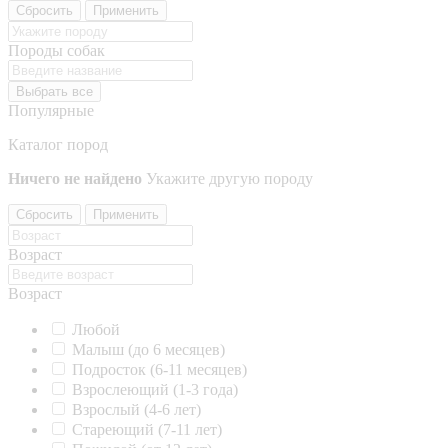
Сбросить
Применить
Породы собак
Выбрать все
Популярные
Каталог пород
Ничего не найдено
Укажите другую породу
Сбросить
Применить
Возраст
Возраст
Любой
Малыш (до 6 месяцев)
Подросток (6-11 месяцев)
Взрослеющий (1-3 года)
Взрослый (4-6 лет)
Стареющий (7-11 лет)