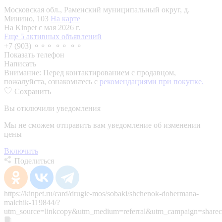
Московская обл., Раменский муниципальный округ, д.
Минино, 103
На карте
На Kinpet c мая 2026 г.
Еще 5 активных объявлений
+7 (903) ⚬⚬⚬ ⚬⚬ ⚬⚬
Показать телефон
Написать
Внимание:
Перед контактированием с продавцом,
пожалуйста, ознакомьтесь с
рекомендациями при покупке.
Сохранить
Вы отключили уведомления
Мы не сможем отправить вам уведомление об изменении
цены
Включить
Поделиться
https://kinpet.ru/card/drugie-mos/sobaki/shchenok-dobermana-
malchik-119844/?
utm_source=linkcopy&utm_medium=referral&utm_campaign=sharec