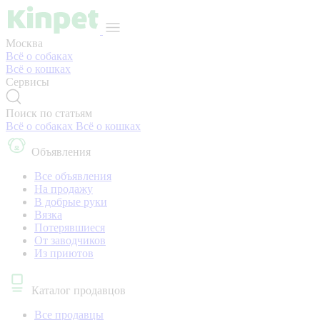
Москва
Всё о собаках
Всё о кошках
Сервисы
Поиск по статьям
Всё о собаках
Всё о кошках
Объявления
Все объявления
На продажу
В добрые руки
Вязка
Потерявшиеся
От заводчиков
Из приютов
Каталог продавцов
Все продавцы