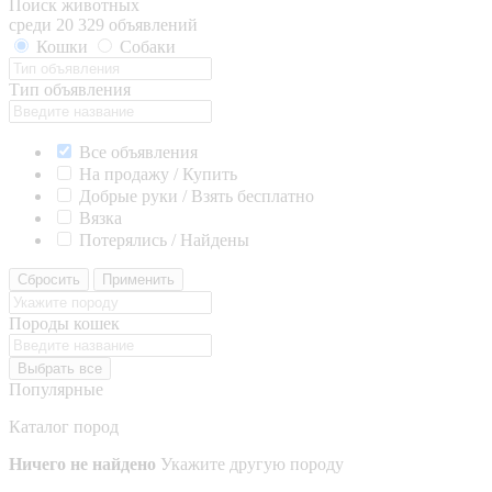
Поиск животных
среди 20 329 объявлений
Кошки
Собаки
Тип объявления
Все объявления
На продажу / Купить
Добрые руки / Взять бесплатно
Вязка
Потерялись / Найдены
Сбросить
Применить
Породы кошек
Выбрать все
Популярные
Каталог пород
Ничего не найдено
Укажите другую породу