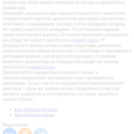
щенков или котят можно отнимать от матери и привозить в
новый дом.
Проверьте документы при покупке породистого животного
Обязательный перечень документов для щенка: ветпаспорт с
отметками о вакцинации, договор купли-продажи, метрика,
акт вязки родителей и актировка. В питомниках щенкам
также проставляют клеймо. О полном комплекте документов
на собаку вы можете прочитать в
нашей статье
.
У
породистого котика должны быть следующие документы:
родословная (метрика), ветпаспорт с отметками о прививках и
дегельминтизации, договор купли-продажи. О полном
комплекте документов на породистую кошку вы можете
прочитать в
нашей статье
.
Приобретайте породистых животных только в
специализированных питомниках или у проверенных
заводчиков. Если у вас есть подозрения на мошеннические
действия – сразу же сообщите нам.
Подробнее о том, как
выбрать здорового и чистокровного питомца, читайте в
наших статьях:
Как выбрать котенка
Как выбрать щенка
Поделиться: