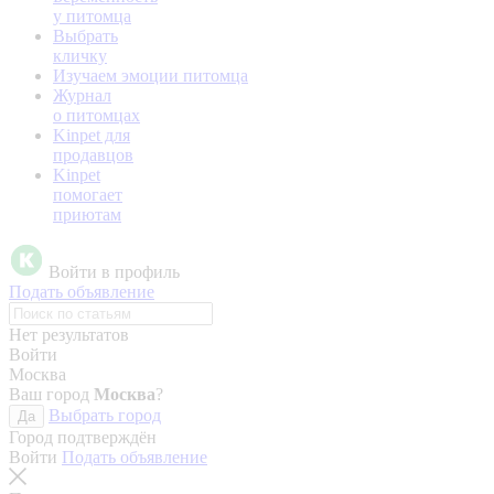
у питомца
Выбрать
кличку
Изучаем эмоции питомца
Журнал
о питомцах
Kinpet для
продавцов
Kinpet
помогает
приютам
Войти в профиль
Подать объявление
Нет результатов
Войти
Москва
Ваш город
Москва
?
Выбрать город
Да
Город подтверждён
Войти
Подать объявление