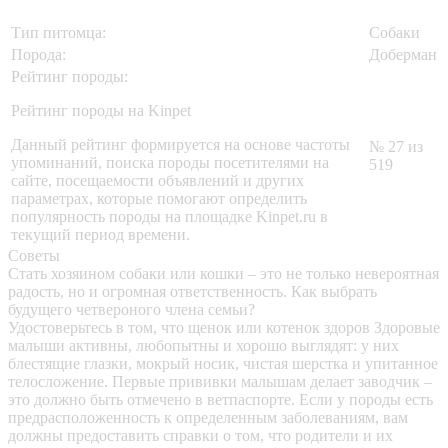
Тип питомца:
Собаки
Порода:
Доберман
Рейтинг породы:
Рейтинг породы на Kinpet
Данный рейтинг формируется на основе частоты
№ 27 из
упоминаний, поиска породы посетителями на
519
сайте, посещаемости объявлений и других
параметрах, которые помогают определить
популярность породы на площадке Kinpet.ru в
текущий период времени.
Советы
Стать хозяином собаки или кошки – это не только невероятная
радость, но и огромная ответственность. Как выбрать
будущего четвероного члена семьи?
Удостоверьтесь в том, что щенок или котенок здоров
Здоровые
малыши активны, любопытны и хорошо выглядят: у них
блестящие глазки, мокрый носик, чистая шерстка и упитанное
телосложение. Первые прививки малышам делает заводчик –
это должно быть отмечено в ветпаспорте. Если у породы есть
предрасположенность к определенным заболеваниям, вам
должны предоставить справки о том, что родители и их