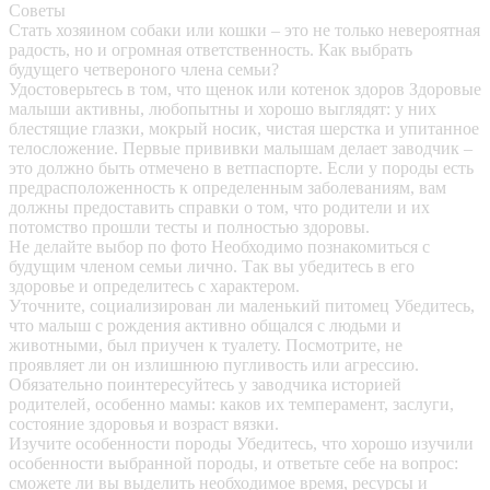
Советы
Стать хозяином собаки или кошки – это не только невероятная
радость, но и огромная ответственность. Как выбрать
будущего четвероного члена семьи?
Удостоверьтесь в том, что щенок или котенок здоров
Здоровые
малыши активны, любопытны и хорошо выглядят: у них
блестящие глазки, мокрый носик, чистая шерстка и упитанное
телосложение. Первые прививки малышам делает заводчик –
это должно быть отмечено в ветпаспорте. Если у породы есть
предрасположенность к определенным заболеваниям, вам
должны предоставить справки о том, что родители и их
потомство прошли тесты и полностью здоровы.
Не делайте выбор по фото
Необходимо познакомиться с
будущим членом семьи лично. Так вы убедитесь в его
здоровье и определитесь с характером.
Уточните, социализирован ли маленький питомец
Убедитесь,
что малыш с рождения активно общался с людьми и
животными, был приучен к туалету. Посмотрите, не
проявляет ли он излишнюю пугливость или агрессию.
Обязательно поинтересуйтесь у заводчика историей
родителей, особенно мамы: каков их темперамент, заслуги,
состояние здоровья и возраст вязки.
Изучите особенности породы
Убедитесь, что хорошо изучили
особенности выбранной породы, и ответьте себе на вопрос:
сможете ли вы выделить необходимое время, ресурсы и