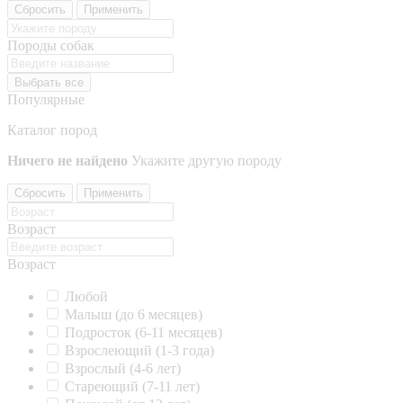
Сбросить
Применить
Породы собак
Выбрать все
Популярные
Каталог пород
Ничего не найдено
Укажите другую породу
Сбросить
Применить
Возраст
Возраст
Любой
Малыш (до 6 месяцев)
Подросток (6-11 месяцев)
Взрослеющий (1-3 года)
Взрослый (4-6 лет)
Стареющий (7-11 лет)