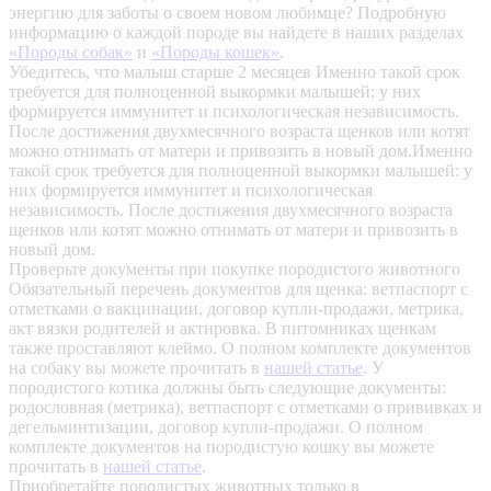
энергию для заботы о своем новом любимце? Подробную
информацию о каждой породе вы найдете в наших разделах
«Породы собак»
и
«Породы кошек»
.
Убедитесь, что малыш старше 2 месяцев
Именно такой срок
требуется для полноценной выкормки малышей: у них
формируется иммунитет и психологическая независимость.
После достижения двухмесячного возраста щенков или котят
можно отнимать от матери и привозить в новый дом.Именно
такой срок требуется для полноценной выкормки малышей: у
них формируется иммунитет и психологическая
независимость. После достижения двухмесячного возраста
щенков или котят можно отнимать от матери и привозить в
новый дом.
Проверьте документы при покупке породистого животного
Обязательный перечень документов для щенка: ветпаспорт с
отметками о вакцинации, договор купли-продажи, метрика,
акт вязки родителей и актировка. В питомниках щенкам
также проставляют клеймо. О полном комплекте документов
на собаку вы можете прочитать в
нашей статье
.
У
породистого котика должны быть следующие документы:
родословная (метрика), ветпаспорт с отметками о прививках и
дегельминтизации, договор купли-продажи. О полном
комплекте документов на породистую кошку вы можете
прочитать в
нашей статье
.
Приобретайте породистых животных только в