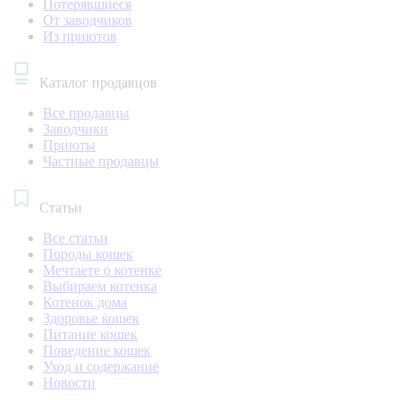
Потерявшиеся
От заводчиков
Из приютов
Каталог продавцов
Все продавцы
Заводчики
Приюты
Частные продавцы
Статьи
Все статьи
Породы кошек
Мечтаете о котенке
Выбираем котенка
Котенок дома
Здоровье кошек
Питание кошек
Поведение кошек
Уход и содержание
Новости