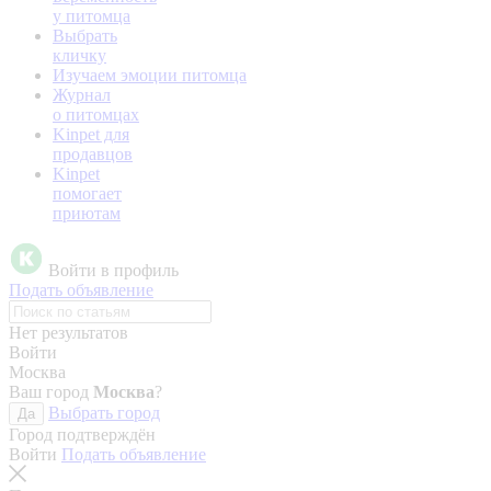
у питомца
Выбрать
кличку
Изучаем эмоции питомца
Журнал
о питомцах
Kinpet для
продавцов
Kinpet
помогает
приютам
Войти в профиль
Подать объявление
Нет результатов
Войти
Москва
Ваш город
Москва
?
Выбрать город
Да
Город подтверждён
Войти
Подать объявление