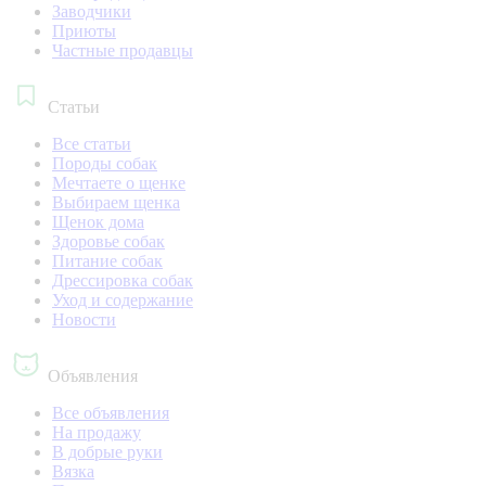
Заводчики
Приюты
Частные продавцы
Статьи
Все статьи
Породы собак
Мечтаете о щенке
Выбираем щенка
Щенок дома
Здоровье собак
Питание собак
Дрессировка собак
Уход и содержание
Новости
Объявления
Все объявления
На продажу
В добрые руки
Вязка