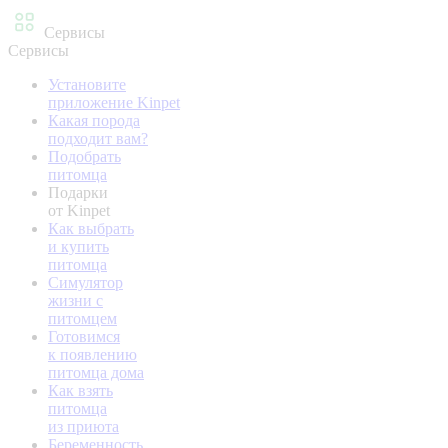
Сервисы
Сервисы
Установите
приложение Kinpet
Какая порода
подходит вам?
Подобрать
питомца
Подарки
от Kinpet
Как выбрать
и купить
питомца
Симулятор
жизни с
питомцем
Готовимся
к появлению
питомца дома
Как взять
питомца
из приюта
Беременность