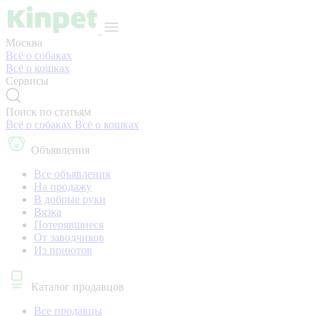
Москва
Всё о собаках
Всё о кошках
Сервисы
Поиск по статьям
Всё о собаках
Всё о кошках
Объявления
Все объявления
На продажу
В добрые руки
Вязка
Потерявшиеся
От заводчиков
Из приютов
Каталог продавцов
Все продавцы