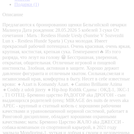
Подарки
(1)
Описание
Предлагаются к бронированию щенки Бельгийской овчарки
Малинуа Дата рождения: 28.05.2026 5 кобелей 3 суки От
сочетания : Мать : Restless Hunde Uesly (Sunrise V Sozvezdii
Lun x - Restless Hunde Sparta ) Сука молодая. Имеет
прекрасный рабочий потенциал. Очень красивая, очень яркая,
крупная, костистая, крепкая сука. Темперамент🔥 Из того
разряда, что лезут на голову 😁 Бесстрашная, уверенная,
открытая, общительная. Отличные игровой и пищевой
инстинкты. Злобная, активная в защите. Хорошо держит
давление фигуранта и отличным хватом. Сильная,смелая и
независимый нрав, комфортна в быту. Несет в себе известные
крови: 🔸Azart is Komandy Azart. 🔸Camino Brilliante Azima
🔸Coddy z udoli jizery 🔸Hip-hop Riddik Сданы : ОКД-1, ЗКС-1
, Т1 ОТЕЦ- Бремино царство РАДОГОР аkа ДРОГОН - сын
выдающихся родителей (отец: МIRАGЕ dеs nuits dе rеvеrs аkа
АРЕС - крупный и статный кобель с хорошими рабочими
качествами и уравновешенной нервной системой, работает в
Ринговой дисциплине, обладает хорошими охранными
качествами; мать: Бремино Царство ЖАЛО аkа ДЖЕССИ -
собака-компаньон со спортивной карьерой, в 2021 году
закрыла Моndiоring-1, чуткая и добрая к своим и недоверчива