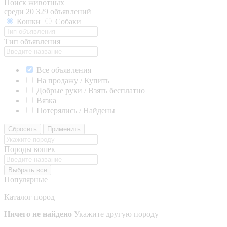
Поиск животных
среди 20 329 объявлений
Кошки
Собаки
Тип объявления
Все объявления
На продажу / Купить
Добрые руки / Взять бесплатно
Вязка
Потерялись / Найдены
Сбросить
Применить
Породы кошек
Выбрать все
Популярные
Каталог пород
Ничего не найдено
Укажите другую породу