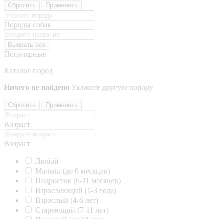
Сбросить
Применить
Породы собак
Выбрать все
Популярные
Каталог пород
Ничего не найдено
Укажите другую породу
Сбросить
Применить
Возраст
Возраст
Любой
Малыш (до 6 месяцев)
Подросток (6-11 месяцев)
Взрослеющий (1-3 года)
Взрослый (4-6 лет)
Стареющий (7-11 лет)