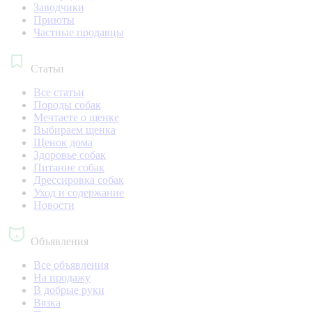
Заводчики
Приюты
Частные продавцы
Статьи
Все статьи
Породы собак
Мечтаете о щенке
Выбираем щенка
Щенок дома
Здоровье собак
Питание собак
Дрессировка собак
Уход и содержание
Новости
Объявления
Все объявления
На продажу
В добрые руки
Вязка