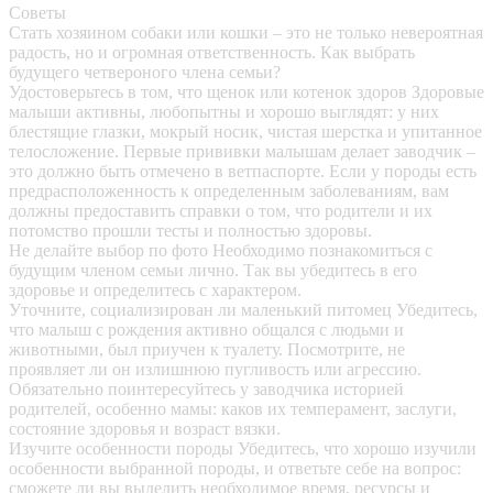
Советы
Стать хозяином собаки или кошки – это не только невероятная
радость, но и огромная ответственность. Как выбрать
будущего четвероного члена семьи?
Удостоверьтесь в том, что щенок или котенок здоров
Здоровые
малыши активны, любопытны и хорошо выглядят: у них
блестящие глазки, мокрый носик, чистая шерстка и упитанное
телосложение. Первые прививки малышам делает заводчик –
это должно быть отмечено в ветпаспорте. Если у породы есть
предрасположенность к определенным заболеваниям, вам
должны предоставить справки о том, что родители и их
потомство прошли тесты и полностью здоровы.
Не делайте выбор по фото
Необходимо познакомиться с
будущим членом семьи лично. Так вы убедитесь в его
здоровье и определитесь с характером.
Уточните, социализирован ли маленький питомец
Убедитесь,
что малыш с рождения активно общался с людьми и
животными, был приучен к туалету. Посмотрите, не
проявляет ли он излишнюю пугливость или агрессию.
Обязательно поинтересуйтесь у заводчика историей
родителей, особенно мамы: каков их темперамент, заслуги,
состояние здоровья и возраст вязки.
Изучите особенности породы
Убедитесь, что хорошо изучили
особенности выбранной породы, и ответьте себе на вопрос:
сможете ли вы выделить необходимое время, ресурсы и