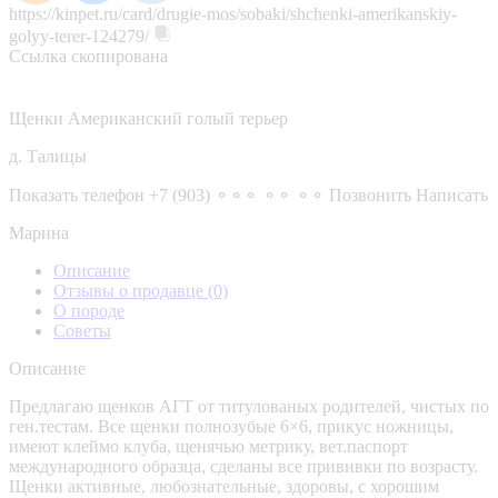
https://kinpet.ru/card/drugie-mos/sobaki/shchenki-amerikanskiy-
golyy-terer-124279/
Ссылка скопирована
Щенки Американский голый терьер
д. Талицы
Показать телефон
+7 (903) ⚬⚬⚬ ⚬⚬ ⚬⚬
Позвонить
Написать
Марина
Описание
Отзывы о продавце
(0)
О породе
Советы
Описание
Предлагаю щенков АГТ от титулованых родителей, чистых по
ген.тестам. Все щенки полнозубые 6×6, прикус ножницы,
имеют клеймо клуба, щенячью метрику, вет.паспорт
международного образца, сделаны все прививки по возрасту.
Щенки активные, любознательные, здоровы, с хорошим