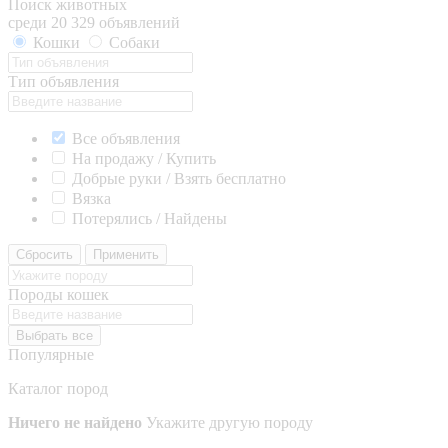
Поиск животных
среди 20 329 объявлений
Кошки
Собаки
Тип объявления
Все объявления
На продажу / Купить
Добрые руки / Взять бесплатно
Вязка
Потерялись / Найдены
Сбросить
Применить
Породы кошек
Выбрать все
Популярные
Каталог пород
Ничего не найдено
Укажите другую породу