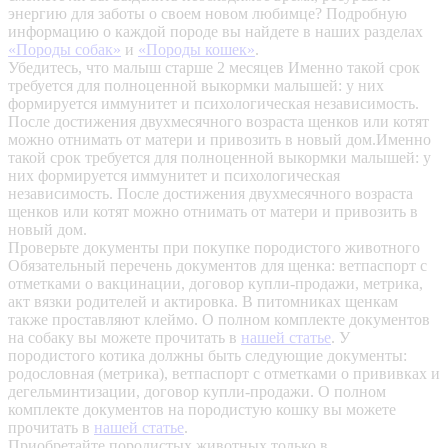
энергию для заботы о своем новом любимце? Подробную
информацию о каждой породе вы найдете в наших разделах
«Породы собак»
и
«Породы кошек»
.
Убедитесь, что малыш старше 2 месяцев
Именно такой срок
требуется для полноценной выкормки малышей: у них
формируется иммунитет и психологическая независимость.
После достижения двухмесячного возраста щенков или котят
можно отнимать от матери и привозить в новый дом.Именно
такой срок требуется для полноценной выкормки малышей: у
них формируется иммунитет и психологическая
независимость. После достижения двухмесячного возраста
щенков или котят можно отнимать от матери и привозить в
новый дом.
Проверьте документы при покупке породистого животного
Обязательный перечень документов для щенка: ветпаспорт с
отметками о вакцинации, договор купли-продажи, метрика,
акт вязки родителей и актировка. В питомниках щенкам
также проставляют клеймо. О полном комплекте документов
на собаку вы можете прочитать в
нашей статье
.
У
породистого котика должны быть следующие документы:
родословная (метрика), ветпаспорт с отметками о прививках и
дегельминтизации, договор купли-продажи. О полном
комплекте документов на породистую кошку вы можете
прочитать в
нашей статье
.
Приобретайте породистых животных только в