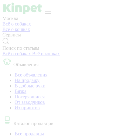
Москва
Всё о собаках
Всё о кошках
Сервисы
Поиск по статьям
Всё о собаках
Всё о кошках
Объявления
Все объявления
На продажу
В добрые руки
Вязка
Потерявшиеся
От заводчиков
Из приютов
Каталог продавцов
Все продавцы