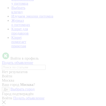
у питомца
Выбрать
кличку
Изучаем эмоции питомца
Журнал
о питомцах
Kinpet для
продавцов
Kinpet
помогает
приютам
Войти в профиль
Подать объявление
Нет результатов
Войти
Москва
Ваш город
Москва
?
Выбрать город
Да
Город подтверждён
Войти
Подать объявление