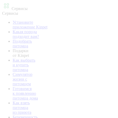
Сервисы
Сервисы
Установите
приложение Kinpet
Какая порода
подходит вам?
Подобрать
питомца
Подарки
от Kinpet
Как выбрать
и купить
питомца
Симулятор
жизни с
питомцем
Готовимся
к появлению
питомца дома
Как взять
питомца
из приюта
Беременность