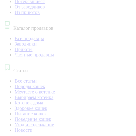
Потерявшиеся
От заводчиков
Из приютов
Каталог продавцов
Все продавцы
Заводчики
Приюты
Частные продавцы
Статьи
Все статьи
Породы кошек
Мечтаете о котенке
Выбираем котенка
Котенок дома
Здоровье кошек
Питание кошек
Поведение кошек
Уход и содержание
Новости