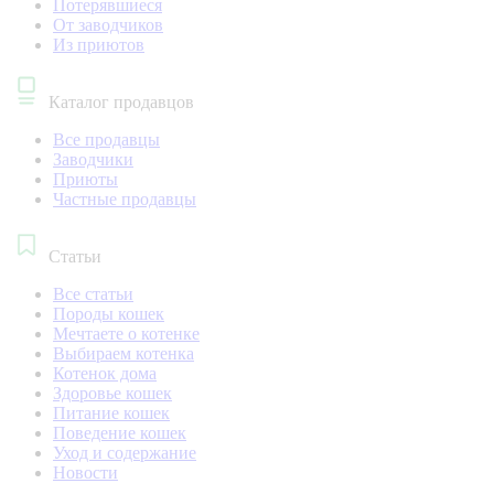
Потерявшиеся
От заводчиков
Из приютов
Каталог продавцов
Все продавцы
Заводчики
Приюты
Частные продавцы
Статьи
Все статьи
Породы кошек
Мечтаете о котенке
Выбираем котенка
Котенок дома
Здоровье кошек
Питание кошек
Поведение кошек
Уход и содержание
Новости