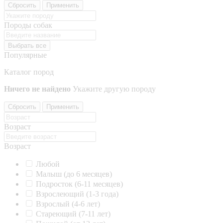
Сбросить
Применить
Породы собак
Выбрать все
Популярные
Каталог пород
Ничего не найдено
Укажите другую породу
Сбросить
Применить
Возраст
Возраст
Любой
Малыш (до 6 месяцев)
Подросток (6-11 месяцев)
Взрослеющий (1-3 года)
Взрослый (4-6 лет)
Стареющий (7-11 лет)