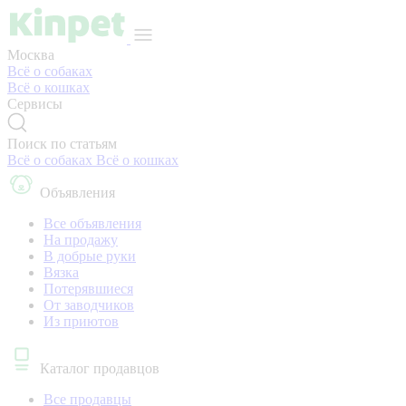
Москва
Всё о собаках
Всё о кошках
Сервисы
Поиск по статьям
Всё о собаках
Всё о кошках
Объявления
Все объявления
На продажу
В добрые руки
Вязка
Потерявшиеся
От заводчиков
Из приютов
Каталог продавцов
Все продавцы