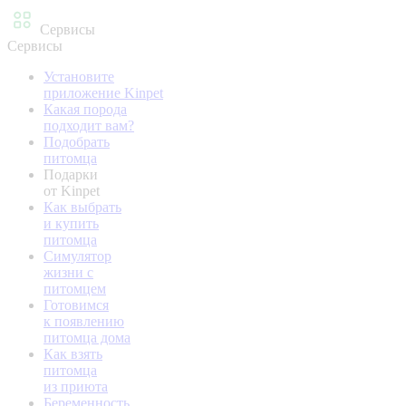
Сервисы
Сервисы
Установите
приложение Kinpet
Какая порода
подходит вам?
Подобрать
питомца
Подарки
от Kinpet
Как выбрать
и купить
питомца
Симулятор
жизни с
питомцем
Готовимся
к появлению
питомца дома
Как взять
питомца
из приюта
Беременность