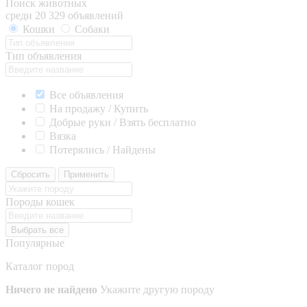
Поиск животных
среди 20 329 объявлений
Кошки
Собаки
Тип объявления
Все объявления
На продажу / Купить
Добрые руки / Взять бесплатно
Вязка
Потерялись / Найдены
Сбросить
Применить
Породы кошек
Выбрать все
Популярные
Каталог пород
Ничего не найдено
Укажите другую породу