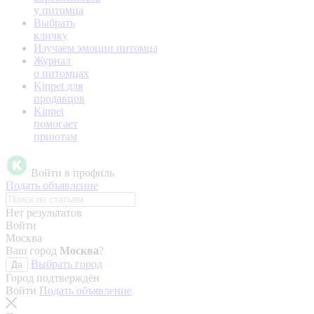
у питомца
Выбрать
кличку
Изучаем эмоции питомца
Журнал
о питомцах
Kinpet для
продавцов
Kinpet
помогает
приютам
Войти в профиль
Подать объявление
Нет результатов
Войти
Москва
Ваш город
Москва
?
Выбрать город
Да
Город подтверждён
Войти
Подать объявление