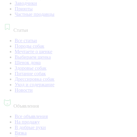
Заводчики
Приюты
Частные продавцы
Статьи
Все статьи
Породы собак
Мечтаете о щенке
Выбираем щенка
Щенок дома
Здоровье собак
Питание собак
Дрессировка собак
Уход и содержание
Новости
Объявления
Все объявления
На продажу
В добрые руки
Вязка