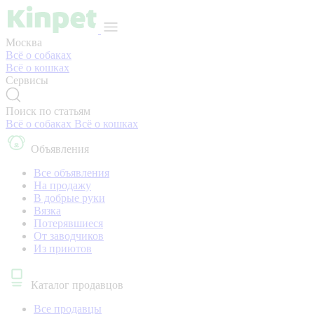
Москва
Всё о собаках
Всё о кошках
Сервисы
Поиск по статьям
Всё о собаках
Всё о кошках
Объявления
Все объявления
На продажу
В добрые руки
Вязка
Потерявшиеся
От заводчиков
Из приютов
Каталог продавцов
Все продавцы