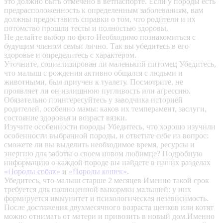
это должно быть отмечено в ветпаспорте. Если у породы есть
предрасположенность к определенным заболеваниям, вам
должны предоставить справки о том, что родители и их
потомство прошли тесты и полностью здоровы.
Не делайте выбор по фото
Необходимо познакомиться с
будущим членом семьи лично. Так вы убедитесь в его
здоровье и определитесь с характером.
Уточните, социализирован ли маленький питомец
Убедитесь,
что малыш с рождения активно общался с людьми и
животными, был приучен к туалету. Посмотрите, не
проявляет ли он излишнюю пугливость или агрессию.
Обязательно поинтересуйтесь у заводчика историей
родителей, особенно мамы: каков их темперамент, заслуги,
состояние здоровья и возраст вязки.
Изучите особенности породы
Убедитесь, что хорошо изучили
особенности выбранной породы, и ответьте себе на вопрос:
сможете ли вы выделить необходимое время, ресурсы и
энергию для заботы о своем новом любимце? Подробную
информацию о каждой породе вы найдете в наших разделах
«Породы собак»
и
«Породы кошек»
.
Убедитесь, что малыш старше 2 месяцев
Именно такой срок
требуется для полноценной выкормки малышей: у них
формируется иммунитет и психологическая независимость.
После достижения двухмесячного возраста щенков или котят
можно отнимать от матери и привозить в новый дом.Именно