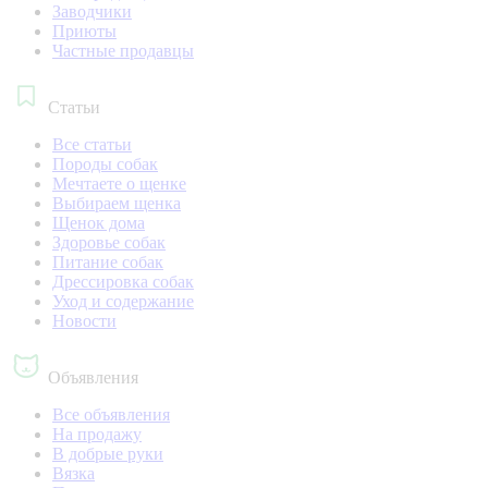
Заводчики
Приюты
Частные продавцы
Статьи
Все статьи
Породы собак
Мечтаете о щенке
Выбираем щенка
Щенок дома
Здоровье собак
Питание собак
Дрессировка собак
Уход и содержание
Новости
Объявления
Все объявления
На продажу
В добрые руки
Вязка