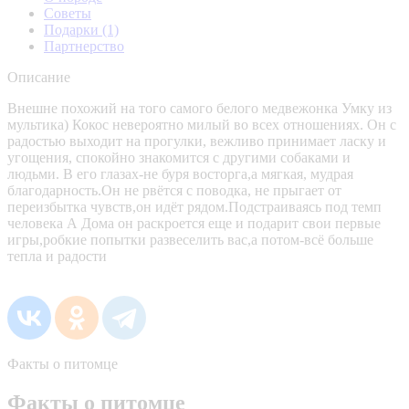
Советы
Подарки
(1)
Партнерство
Описание
Внешне похожий на того самого белого медвежонка Умку из
мультика) Кокос невероятно милый во всех отношениях. Он с
радостью выходит на прогулки, вежливо принимает ласку и
угощения, спокойно знакомится с другими собаками и
людьми. В его глазах-не буря восторга,а мягкая, мудрая
благодарность.Он не рвётся с поводка, не прыгает от
переизбытка чувств,он идёт рядом.Подстраиваясь под темп
человека А Дома он раскроется еще и подарит свои первые
игры,робкие попытки развеселить вас,а потом-всё больше
тепла и радости
Факты о питомце
Факты о питомце