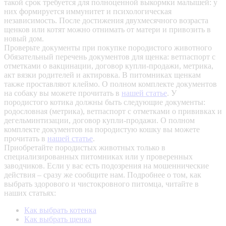
такой срок требуется для полноценной выкормки малышей: у
них формируется иммунитет и психологическая
независимость. После достижения двухмесячного возраста
щенков или котят можно отнимать от матери и привозить в
новый дом.
Проверьте документы при покупке породистого животного
Обязательный перечень документов для щенка: ветпаспорт с
отметками о вакцинации, договор купли-продажи, метрика,
акт вязки родителей и актировка. В питомниках щенкам
также проставляют клеймо. О полном комплекте документов
на собаку вы можете прочитать в
нашей статье
.
У
породистого котика должны быть следующие документы:
родословная (метрика), ветпаспорт с отметками о прививках и
дегельминтизации, договор купли-продажи. О полном
комплекте документов на породистую кошку вы можете
прочитать в
нашей статье
.
Приобретайте породистых животных только в
специализированных питомниках или у проверенных
заводчиков. Если у вас есть подозрения на мошеннические
действия – сразу же сообщите нам.
Подробнее о том, как
выбрать здорового и чистокровного питомца, читайте в
наших статьях:
Как выбрать котенка
Как выбрать щенка