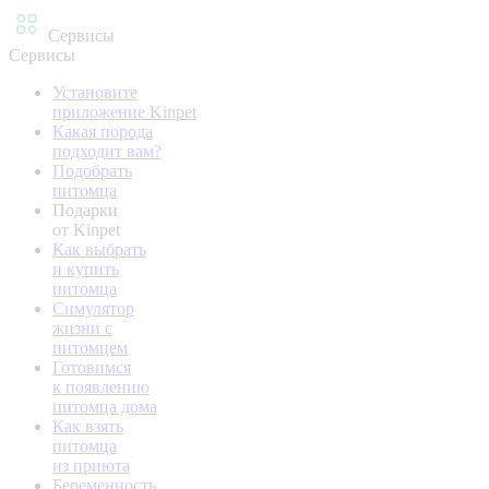
Сервисы
Сервисы
Установите
приложение Kinpet
Какая порода
подходит вам?
Подобрать
питомца
Подарки
от Kinpet
Как выбрать
и купить
питомца
Симулятор
жизни с
питомцем
Готовимся
к появлению
питомца дома
Как взять
питомца
из приюта
Беременность