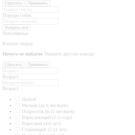
Сбросить
Применить
Породы собак
Выбрать все
Популярные
Каталог пород
Ничего не найдено
Укажите другую породу
Сбросить
Применить
Возраст
Возраст
Любой
Малыш (до 6 месяцев)
Подросток (6-11 месяцев)
Взрослеющий (1-3 года)
Взрослый (4-6 лет)
Стареющий (7-11 лет)