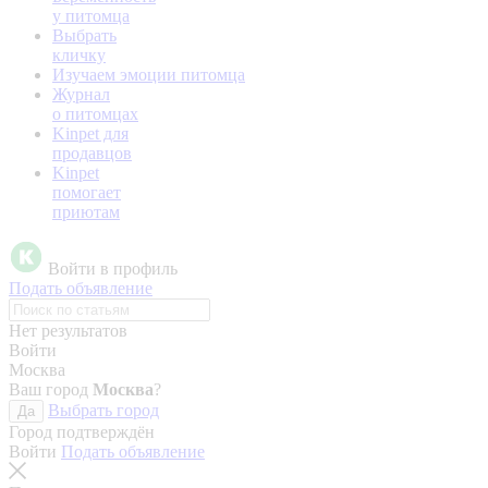
у питомца
Выбрать
кличку
Изучаем эмоции питомца
Журнал
о питомцах
Kinpet для
продавцов
Kinpet
помогает
приютам
Войти в профиль
Подать объявление
Нет результатов
Войти
Москва
Ваш город
Москва
?
Выбрать город
Да
Город подтверждён
Войти
Подать объявление