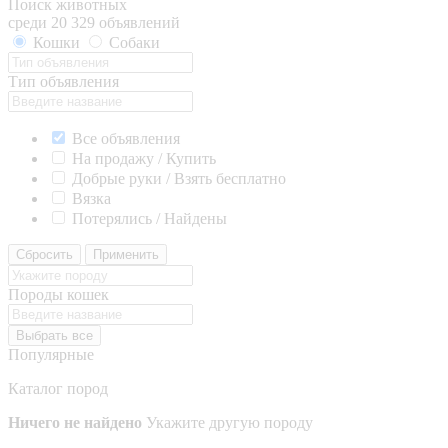
Поиск животных
среди 20 329 объявлений
Кошки
Собаки
Тип объявления
Все объявления
На продажу / Купить
Добрые руки / Взять бесплатно
Вязка
Потерялись / Найдены
Сбросить
Применить
Породы кошек
Выбрать все
Популярные
Каталог пород
Ничего не найдено
Укажите другую породу