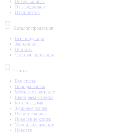
Потерявшиеся
От заводчиков
Из приютов
Каталог продавцов
Все продавцы
Заводчики
Приюты
Частные продавцы
Статьи
Все статьи
Породы кошек
Мечтаете о котенке
Выбираем котенка
Котенок дома
Здоровье кошек
Питание кошек
Поведение кошек
Уход и содержание
Новости