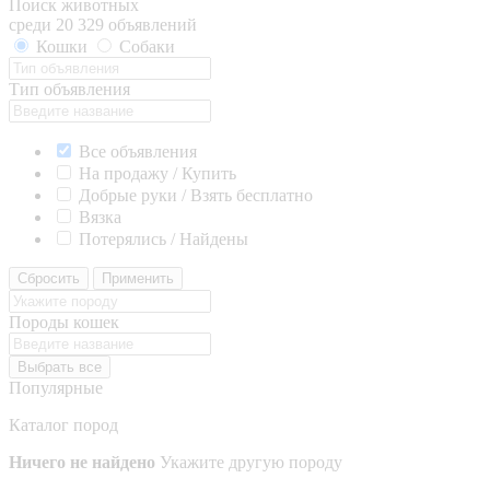
Поиск животных
среди 20 329 объявлений
Кошки
Собаки
Тип объявления
Все объявления
На продажу / Купить
Добрые руки / Взять бесплатно
Вязка
Потерялись / Найдены
Сбросить
Применить
Породы кошек
Выбрать все
Популярные
Каталог пород
Ничего не найдено
Укажите другую породу