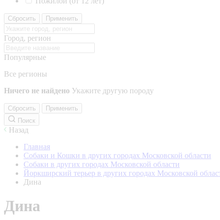
Пожилой (от 12 лет)
Сбросить
Применить
Город, регион
Популярные
Все регионы
Ничего не найдено
Укажите другую породу
Сбросить
Применить
Поиск
Назад
Главная
Собаки и Кошки в других городах Московской области
Собаки в других городах Московской области
Йоркширский терьер в других городах Московской облас
Дина
Дина