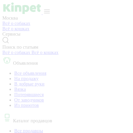
Москва
Всё о собаках
Всё о кошках
Сервисы
Поиск по статьям
Всё о собаках
Всё о кошках
Объявления
Все объявления
На продажу
В добрые руки
Вязка
Потерявшиеся
От заводчиков
Из приютов
Каталог продавцов
Все продавцы