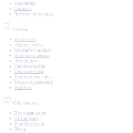
Заводчики
Приюты
Частные продавцы
Статьи
Все статьи
Породы собак
Мечтаете о щенке
Выбираем щенка
Щенок дома
Здоровье собак
Питание собак
Дрессировка собак
Уход и содержание
Новости
Объявления
Все объявления
На продажу
В добрые руки
Вязка