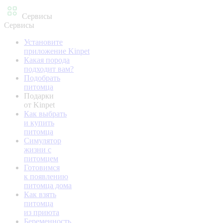
Сервисы
Сервисы
Установите
приложение Kinpet
Какая порода
подходит вам?
Подобрать
питомца
Подарки
от Kinpet
Как выбрать
и купить
питомца
Симулятор
жизни с
питомцем
Готовимся
к появлению
питомца дома
Как взять
питомца
из приюта
Беременность