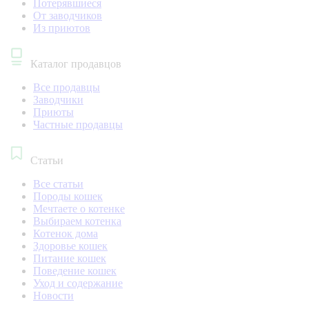
Потерявшиеся
От заводчиков
Из приютов
Каталог продавцов
Все продавцы
Заводчики
Приюты
Частные продавцы
Статьи
Все статьи
Породы кошек
Мечтаете о котенке
Выбираем котенка
Котенок дома
Здоровье кошек
Питание кошек
Поведение кошек
Уход и содержание
Новости