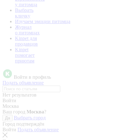
у питомца
Выбрать
кличку
Изучаем эмоции питомца
Журнал
о питомцах
Kinpet для
продавцов
Kinpet
помогает
приютам
Войти в профиль
Подать объявление
Нет результатов
Войти
Москва
Ваш город
Москва
?
Выбрать город
Да
Город подтверждён
Войти
Подать объявление