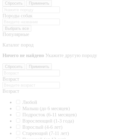
Сбросить
Применить
Породы собак
Выбрать все
Популярные
Каталог пород
Ничего не найдено
Укажите другую породу
Сбросить
Применить
Возраст
Возраст
Любой
Малыш (до 6 месяцев)
Подросток (6-11 месяцев)
Взрослеющий (1-3 года)
Взрослый (4-6 лет)
Стареющий (7-11 лет)