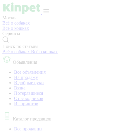
Москва
Всё о собаках
Всё о кошках
Сервисы
Поиск по статьям
Всё о собаках
Всё о кошках
Объявления
Все объявления
На продажу
В добрые руки
Вязка
Потерявшиеся
От заводчиков
Из приютов
Каталог продавцов
Все продавцы