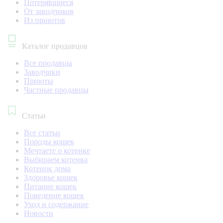
Потерявшиеся
От заводчиков
Из приютов
Каталог продавцов
Все продавцы
Заводчики
Приюты
Частные продавцы
Статьи
Все статьи
Породы кошек
Мечтаете о котенке
Выбираем котенка
Котенок дома
Здоровье кошек
Питание кошек
Поведение кошек
Уход и содержание
Новости