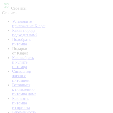
Сервисы
Сервисы
Установите
приложение Kinpet
Какая порода
подходит вам?
Подобрать
питомца
Подарки
от Kinpet
Как выбрать
и купить
питомца
Симулятор
жизни с
питомцем
Готовимся
к появлению
питомца дома
Как взять
питомца
из приюта
Беременность