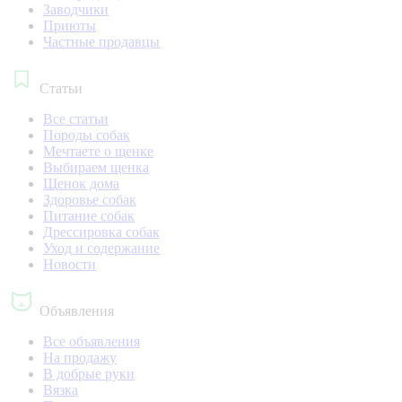
Заводчики
Приюты
Частные продавцы
Статьи
Все статьи
Породы собак
Мечтаете о щенке
Выбираем щенка
Щенок дома
Здоровье собак
Питание собак
Дрессировка собак
Уход и содержание
Новости
Объявления
Все объявления
На продажу
В добрые руки
Вязка