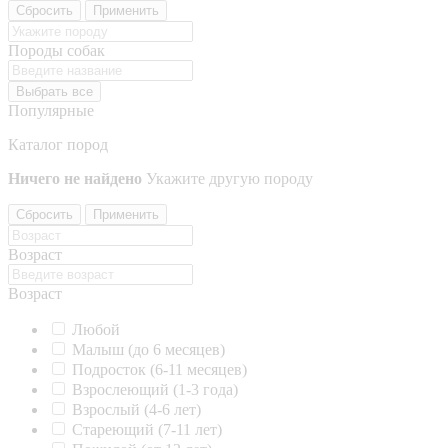
Сбросить
Применить
Породы собак
Выбрать все
Популярные
Каталог пород
Ничего не найдено
Укажите другую породу
Сбросить
Применить
Возраст
Возраст
Любой
Малыш (до 6 месяцев)
Подросток (6-11 месяцев)
Взрослеющий (1-3 года)
Взрослый (4-6 лет)
Стареющий (7-11 лет)