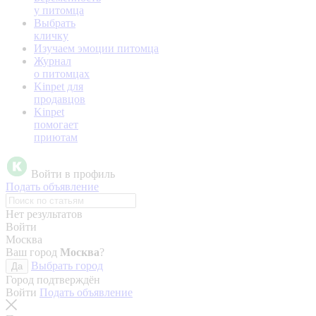
у питомца
Выбрать
кличку
Изучаем эмоции питомца
Журнал
о питомцах
Kinpet для
продавцов
Kinpet
помогает
приютам
Войти в профиль
Подать объявление
Нет результатов
Войти
Москва
Ваш город
Москва
?
Выбрать город
Да
Город подтверждён
Войти
Подать объявление