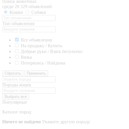
Поиск животных
среди 20 329 объявлений
Кошки
Собаки
Тип объявления
Все объявления
На продажу / Купить
Добрые руки / Взять бесплатно
Вязка
Потерялись / Найдены
Сбросить
Применить
Породы кошек
Выбрать все
Популярные
Каталог пород
Ничего не найдено
Укажите другую породу