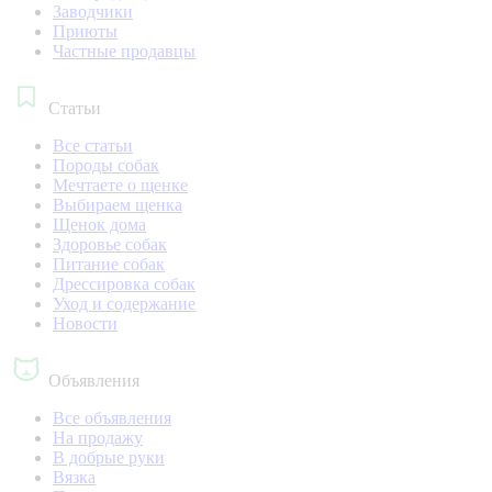
Заводчики
Приюты
Частные продавцы
Статьи
Все статьи
Породы собак
Мечтаете о щенке
Выбираем щенка
Щенок дома
Здоровье собак
Питание собак
Дрессировка собак
Уход и содержание
Новости
Объявления
Все объявления
На продажу
В добрые руки
Вязка