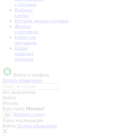
у питомца
Выбрать
кличку
Изучаем эмоции питомца
Журнал
о питомцах
Kinpet для
продавцов
Kinpet
помогает
приютам
Войти в профиль
Подать объявление
Нет результатов
Войти
Москва
Ваш город
Москва
?
Выбрать город
Да
Город подтверждён
Войти
Подать объявление