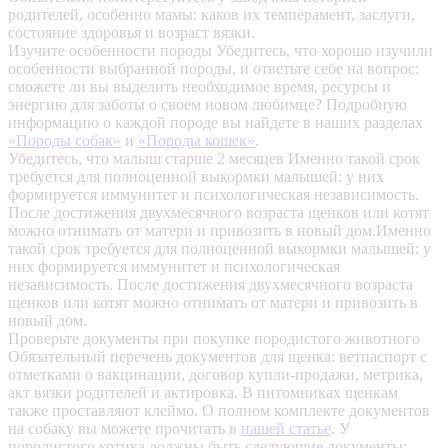
родителей, особенно мамы: каков их темперамент, заслуги,
состояние здоровья и возраст вязки.
Изучите особенности породы
Убедитесь, что хорошо изучили
особенности выбранной породы, и ответьте себе на вопрос:
сможете ли вы выделить необходимое время, ресурсы и
энергию для заботы о своем новом любимце? Подробную
информацию о каждой породе вы найдете в наших разделах
«Породы собак»
и
«Породы кошек»
.
Убедитесь, что малыш старше 2 месяцев
Именно такой срок
требуется для полноценной выкормки малышей: у них
формируется иммунитет и психологическая независимость.
После достижения двухмесячного возраста щенков или котят
можно отнимать от матери и привозить в новый дом.Именно
такой срок требуется для полноценной выкормки малышей: у
них формируется иммунитет и психологическая
независимость. После достижения двухмесячного возраста
щенков или котят можно отнимать от матери и привозить в
новый дом.
Проверьте документы при покупке породистого животного
Обязательный перечень документов для щенка: ветпаспорт с
отметками о вакцинации, договор купли-продажи, метрика,
акт вязки родителей и актировка. В питомниках щенкам
также проставляют клеймо. О полном комплекте документов
на собаку вы можете прочитать в
нашей статье
.
У
породистого котика должны быть следующие документы: