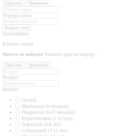
Сбросить
Применить
Породы собак
Выбрать все
Популярные
Каталог пород
Ничего не найдено
Укажите другую породу
Сбросить
Применить
Возраст
Возраст
Любой
Малыш (до 6 месяцев)
Подросток (6-11 месяцев)
Взрослеющий (1-3 года)
Взрослый (4-6 лет)
Стареющий (7-11 лет)