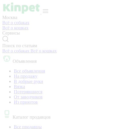
Москва
Всё о собаках
Всё о кошках
Сервисы
Поиск по статьям
Всё о собаках
Всё о кошках
Объявления
Все объявления
На продажу
В добрые руки
Вязка
Потерявшиеся
От заводчиков
Из приютов
Каталог продавцов
Все продавцы