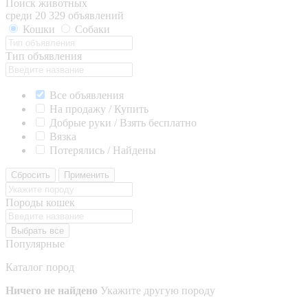
Поиск животных
среди 20 329 объявлений
Кошки
Собаки
Тип объявления
Все объявления
На продажу / Купить
Добрые руки / Взять бесплатно
Вязка
Потерялись / Найдены
Сбросить
Применить
Породы кошек
Выбрать все
Популярные
Каталог пород
Ничего не найдено
Укажите другую породу