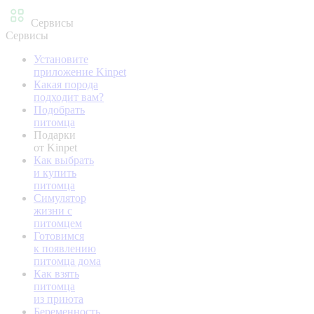
Сервисы
Сервисы
Установите
приложение Kinpet
Какая порода
подходит вам?
Подобрать
питомца
Подарки
от Kinpet
Как выбрать
и купить
питомца
Симулятор
жизни с
питомцем
Готовимся
к появлению
питомца дома
Как взять
питомца
из приюта
Беременность