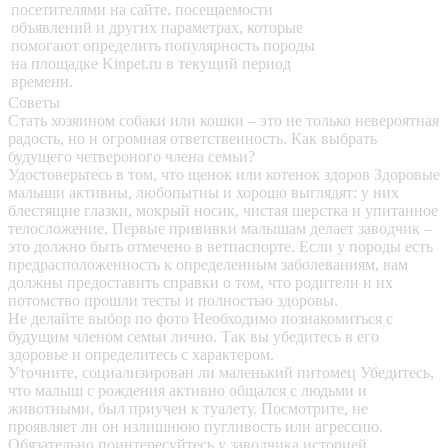
посетителями на сайте, посещаемости
объявлений и других параметрах, которые
помогают определить популярность породы
на площадке Kinpet.ru в текущий период
времени.
Советы
Стать хозяином собаки или кошки – это не только невероятная
радость, но и огромная ответственность. Как выбрать
будущего четвероного члена семьи?
Удостоверьтесь в том, что щенок или котенок здоров
Здоровые
малыши активны, любопытны и хорошо выглядят: у них
блестящие глазки, мокрый носик, чистая шерстка и упитанное
телосложение. Первые прививки малышам делает заводчик –
это должно быть отмечено в ветпаспорте. Если у породы есть
предрасположенность к определенным заболеваниям, вам
должны предоставить справки о том, что родители и их
потомство прошли тесты и полностью здоровы.
Не делайте выбор по фото
Необходимо познакомиться с
будущим членом семьи лично. Так вы убедитесь в его
здоровье и определитесь с характером.
Уточните, социализирован ли маленький питомец
Убедитесь,
что малыш с рождения активно общался с людьми и
животными, был приучен к туалету. Посмотрите, не
проявляет ли он излишнюю пугливость или агрессию.
Обязательно поинтересуйтесь у заводчика историей