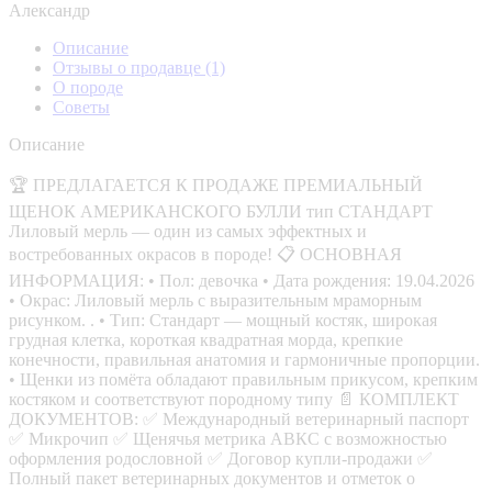
Александр
Описание
Отзывы о продавце
(1)
О породе
Советы
Описание
🏆 ПРЕДЛАГАЕТСЯ К ПРОДАЖЕ ПРЕМИАЛЬНЫЙ
ЩЕНОК АМЕРИКАНСКОГО БУЛЛИ тип СТАНДАРТ
Лиловый мерль — один из самых эффектных и
востребованных окрасов в породе! 📋 ОСНОВНАЯ
ИНФОРМАЦИЯ: • Пол: девочка • Дата рождения: 19.04.2026
• Окрас: Лиловый мерль с выразительным мраморным
рисунком. . • Тип: Стандарт — мощный костяк, широкая
грудная клетка, короткая квадратная морда, крепкие
конечности, правильная анатомия и гармоничные пропорции.
• Щенки из помёта обладают правильным прикусом, крепким
костяком и соответствуют породному типу 📄 КОМПЛЕКТ
ДОКУМЕНТОВ: ✅ Международный ветеринарный паспорт
✅ Микрочип ✅ Щенячья метрика АВКС с возможностью
оформления родословной ✅ Договор купли-продажи ✅
Полный пакет ветеринарных документов и отметок о