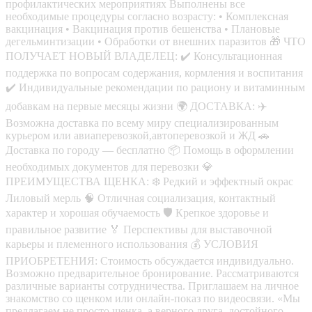
профилактических мероприятиях Выполнены все
необходимые процедуры согласно возрасту: • Комплексная
вакцинация • Вакцинация против бешенства • Плановые
дегельминтизации • Обработки от внешних паразитов 🎁 ЧТО
ПОЛУЧАЕТ НОВЫЙ ВЛАДЕЛЕЦ: ✔️ Консультационная
поддержка по вопросам содержания, кормления и воспитания
✔️ Индивидуальные рекомендации по рациону и витаминным
добавкам на первые месяцы жизни 🌍 ДОСТАВКА: ✈️
Возможна доставка по всему миру специализированным
курьером или авиаперевозкой,автоперевозкой и ЖД 🚗
Доставка по городу — бесплатно 📦 Помощь в оформлении
необходимых документов для перевозки 💎
ПРЕИМУЩЕСТВА ЩЕНКА: ❄️ Редкий и эффектный окрас
Лиловый мерль 🧠 Отличная социализация, контактный
характер и хорошая обучаемость 🛡️ Крепкое здоровье и
правильное развитие 🏅 Перспективы для выставочной
карьеры и племенного использования 💰 УСЛОВИЯ
ПРИОБРЕТЕНИЯ: Стоимость обсуждается индивидуально.
Возможно предварительное бронирование. Рассматриваются
различные варианты сотрудничества. Приглашаем на личное
знакомство со щенком или онлайн-показ по видеосвязи. «Мы
предлагаем не просто щенка, а верного друга, достойного