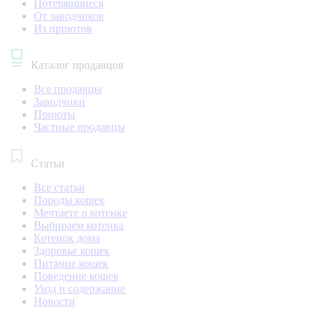
Потерявшиеся
От заводчиков
Из приютов
Каталог продавцов
Все продавцы
Заводчики
Приюты
Частные продавцы
Статьи
Все статьи
Породы кошек
Мечтаете о котенке
Выбираем котенка
Котенок дома
Здоровье кошек
Питание кошек
Поведение кошек
Уход и содержание
Новости