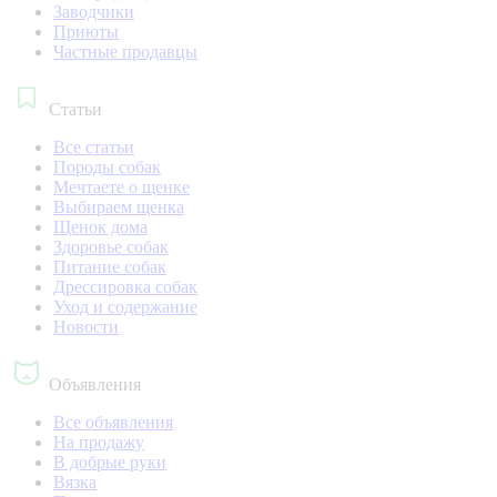
Заводчики
Приюты
Частные продавцы
Статьи
Все статьи
Породы собак
Мечтаете о щенке
Выбираем щенка
Щенок дома
Здоровье собак
Питание собак
Дрессировка собак
Уход и содержание
Новости
Объявления
Все объявления
На продажу
В добрые руки
Вязка