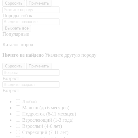
Сбросить
Применить
Породы собак
Выбрать все
Популярные
Каталог пород
Ничего не найдено
Укажите другую породу
Сбросить
Применить
Возраст
Возраст
Любой
Малыш (до 6 месяцев)
Подросток (6-11 месяцев)
Взрослеющий (1-3 года)
Взрослый (4-6 лет)
Стареющий (7-11 лет)