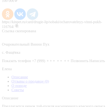
100 000 ₽
https://kinpet.ru/card/drugie-lip/sobaki/ocharovatelnyy-vinni-pukh-
116764/
Ссылка скопирована
Очаровательный Винни Пух
с. Фащёвка
Показать телефон
+7 (999) ⚬⚬⚬ ⚬⚬ ⚬⚬
Позвонить
Написать
Елена
Описание
Отзывы о продавце
(0)
О породе
Советы
Описание
Предлагается щенок той-пуделя насыщенного красного окраса