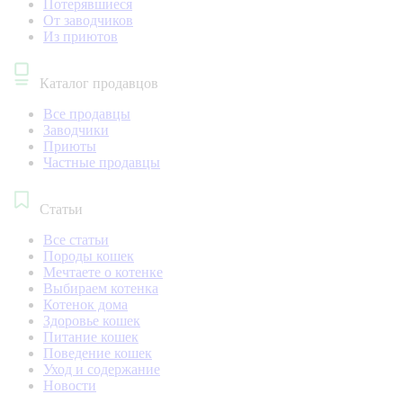
Потерявшиеся
От заводчиков
Из приютов
Каталог продавцов
Все продавцы
Заводчики
Приюты
Частные продавцы
Статьи
Все статьи
Породы кошек
Мечтаете о котенке
Выбираем котенка
Котенок дома
Здоровье кошек
Питание кошек
Поведение кошек
Уход и содержание
Новости