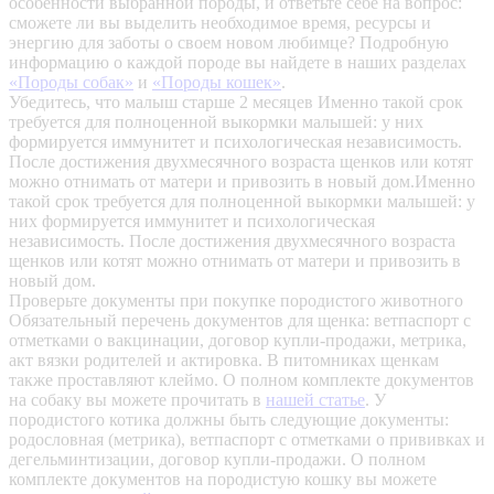
особенности выбранной породы, и ответьте себе на вопрос:
сможете ли вы выделить необходимое время, ресурсы и
энергию для заботы о своем новом любимце? Подробную
информацию о каждой породе вы найдете в наших разделах
«Породы собак»
и
«Породы кошек»
.
Убедитесь, что малыш старше 2 месяцев
Именно такой срок
требуется для полноценной выкормки малышей: у них
формируется иммунитет и психологическая независимость.
После достижения двухмесячного возраста щенков или котят
можно отнимать от матери и привозить в новый дом.Именно
такой срок требуется для полноценной выкормки малышей: у
них формируется иммунитет и психологическая
независимость. После достижения двухмесячного возраста
щенков или котят можно отнимать от матери и привозить в
новый дом.
Проверьте документы при покупке породистого животного
Обязательный перечень документов для щенка: ветпаспорт с
отметками о вакцинации, договор купли-продажи, метрика,
акт вязки родителей и актировка. В питомниках щенкам
также проставляют клеймо. О полном комплекте документов
на собаку вы можете прочитать в
нашей статье
.
У
породистого котика должны быть следующие документы:
родословная (метрика), ветпаспорт с отметками о прививках и
дегельминтизации, договор купли-продажи. О полном
комплекте документов на породистую кошку вы можете