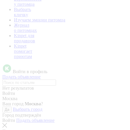
у питомца
Выбрать
кличку
Изучаем эмоции питомца
Журнал
о питомцах
Kinpet для
продавцов
Kinpet
помогает
приютам
Войти в профиль
Подать объявление
Нет результатов
Войти
Москва
Ваш город
Москва
?
Выбрать город
Да
Город подтверждён
Войти
Подать объявление