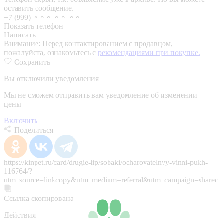
оставить сообщение.
+7 (999) ⚬⚬⚬ ⚬⚬ ⚬⚬
Показать телефон
Написать
Внимание:
Перед контактированием с продавцом,
пожалуйста, ознакомьтесь с
рекомендациями при покупке.
Сохранить
Вы отключили уведомления
Мы не сможем отправить вам уведомление об изменении
цены
Включить
Поделиться
https://kinpet.ru/card/drugie-lip/sobaki/ocharovatelnyy-vinni-pukh-
116764/?
utm_source=linkcopy&utm_medium=referral&utm_campaign=sharec
Ссылка скопирована
Действия