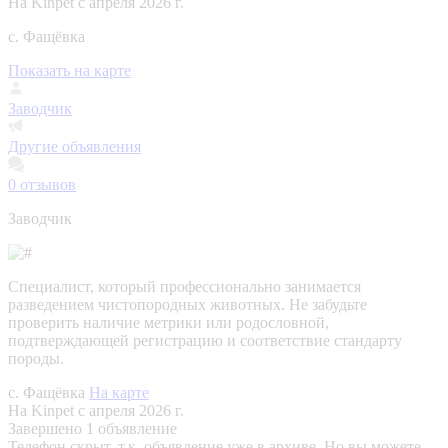
На Kinpet c апреля 2026 г.
с. Фащёвка
Показать на карте
Заводчик
Другие объявления
0
отзывов
Заводчик
Специалист, который профессионально занимается
разведением чистопородных животных. Не забудьте
проверить наличие метрики или родословной,
подтверждающей регистрацию и соответствие стандарту
породы.
с. Фащёвка
На карте
На Kinpet c апреля 2026 г.
Завершено 1 объявление
Телефон скрыт, т.к. объявление уже в архиве. Но вы можете