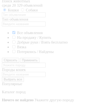
Поиск животных
среди 20 329 объявлений
Кошки
Собаки
Тип объявления
Все объявления
На продажу / Купить
Добрые руки / Взять бесплатно
Вязка
Потерялись / Найдены
Сбросить
Применить
Породы кошек
Выбрать все
Популярные
Каталог пород
Ничего не найдено
Укажите другую породу