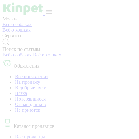
Москва
Всё о собаках
Всё о кошках
Сервисы
Поиск по статьям
Всё о собаках
Всё о кошках
Объявления
Все объявления
На продажу
В добрые руки
Вязка
Потерявшиеся
От заводчиков
Из приютов
Каталог продавцов
Все продавцы