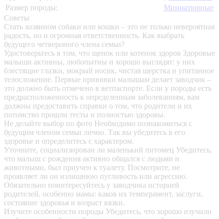
Размер породы:
Миниатюрные
Советы
Стать хозяином собаки или кошки – это не только невероятная
радость, но и огромная ответственность. Как выбрать
будущего четвероного члена семьи?
Удостоверьтесь в том, что щенок или котенок здоров
Здоровые
малыши активны, любопытны и хорошо выглядят: у них
блестящие глазки, мокрый носик, чистая шерстка и упитанное
телосложение. Первые прививки малышам делает заводчик –
это должно быть отмечено в ветпаспорте. Если у породы есть
предрасположенность к определенным заболеваниям, вам
должны предоставить справки о том, что родители и их
потомство прошли тесты и полностью здоровы.
Не делайте выбор по фото
Необходимо познакомиться с
будущим членом семьи лично. Так вы убедитесь в его
здоровье и определитесь с характером.
Уточните, социализирован ли маленький питомец
Убедитесь,
что малыш с рождения активно общался с людьми и
животными, был приучен к туалету. Посмотрите, не
проявляет ли он излишнюю пугливость или агрессию.
Обязательно поинтересуйтесь у заводчика историей
родителей, особенно мамы: каков их темперамент, заслуги,
состояние здоровья и возраст вязки.
Изучите особенности породы
Убедитесь, что хорошо изучили