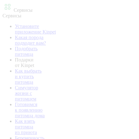
Сервисы
Сервисы
Установите
приложение Kinpet
Какая порода
подходит вам?
Подобрать
питомца
Подарки
от Kinpet
Как выбрать
и купить
питомца
Симулятор
жизни с
питомцем
Готовимся
к появлению
питомца дома
Как взять
питомца
из приюта
Беременность