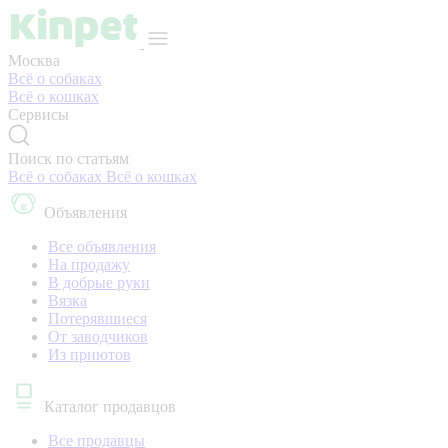
Москва
Всё о собаках
Всё о кошках
Сервисы
Поиск по статьям
Всё о собаках
Всё о кошках
Объявления
Все объявления
На продажу
В добрые руки
Вязка
Потерявшиеся
От заводчиков
Из приютов
Каталог продавцов
Все продавцы