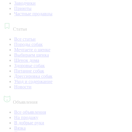
Заводчики
Приюты
Частные продавцы
Статьи
Все статьи
Породы собак
Мечтаете о щенке
Выбираем щенка
Щенок дома
Здоровье собак
Питание собак
Дрессировка собак
Уход и содержание
Новости
Объявления
Все объявления
На продажу
В добрые руки
Вязка