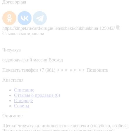
Договорная
https://kinpet.ru/card/drugie-len/sobaki/chikhuakhua-125042/
Ссылка скопирована
Чихуахуа
садоводческий массив Восход
Показать телефон
+7 (981) ⚬⚬⚬ ⚬⚬ ⚬⚬
Позвонить
Анастасия
Описание
Отзывы о продавце
(0)
О породе
Советы
Описание
Щенки чихуахуа длинношерстные девочки (голубого, изабела,
Черно-подпалая) короткошерстные мальчики (палевые).