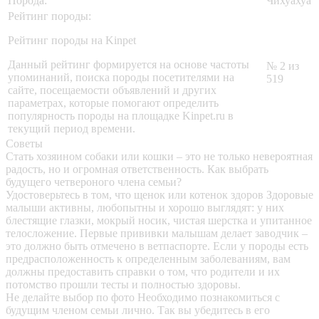
Порода:
Чихуахуа
Рейтинг породы:
Рейтинг породы на Kinpet
Данный рейтинг формируется на основе частоты
№ 2 из
упоминаний, поиска породы посетителями на
519
сайте, посещаемости объявлений и других
параметрах, которые помогают определить
популярность породы на площадке Kinpet.ru в
текущий период времени.
Советы
Стать хозяином собаки или кошки – это не только невероятная
радость, но и огромная ответственность. Как выбрать
будущего четвероного члена семьи?
Удостоверьтесь в том, что щенок или котенок здоров
Здоровые
малыши активны, любопытны и хорошо выглядят: у них
блестящие глазки, мокрый носик, чистая шерстка и упитанное
телосложение. Первые прививки малышам делает заводчик –
это должно быть отмечено в ветпаспорте. Если у породы есть
предрасположенность к определенным заболеваниям, вам
должны предоставить справки о том, что родители и их
потомство прошли тесты и полностью здоровы.
Не делайте выбор по фото
Необходимо познакомиться с
будущим членом семьи лично. Так вы убедитесь в его