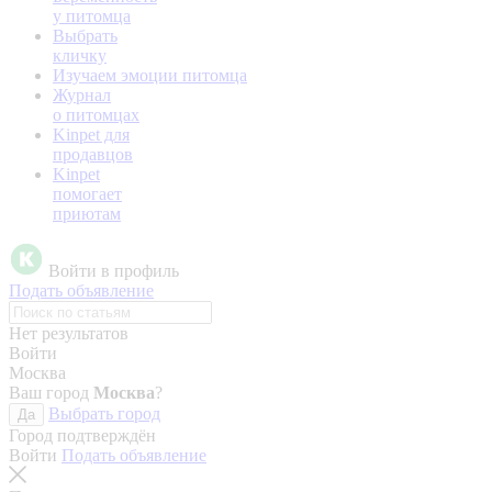
у питомца
Выбрать
кличку
Изучаем эмоции питомца
Журнал
о питомцах
Kinpet для
продавцов
Kinpet
помогает
приютам
Войти в профиль
Подать объявление
Нет результатов
Войти
Москва
Ваш город
Москва
?
Выбрать город
Да
Город подтверждён
Войти
Подать объявление