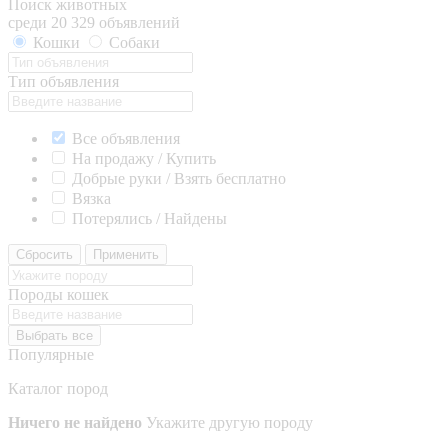
Поиск животных
среди 20 329 объявлений
Кошки
Собаки
Тип объявления
Все объявления
На продажу / Купить
Добрые руки / Взять бесплатно
Вязка
Потерялись / Найдены
Сбросить
Применить
Породы кошек
Выбрать все
Популярные
Каталог пород
Ничего не найдено
Укажите другую породу