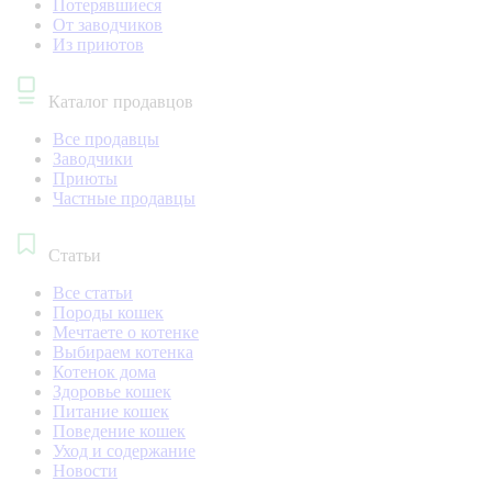
Потерявшиеся
От заводчиков
Из приютов
Каталог продавцов
Все продавцы
Заводчики
Приюты
Частные продавцы
Статьи
Все статьи
Породы кошек
Мечтаете о котенке
Выбираем котенка
Котенок дома
Здоровье кошек
Питание кошек
Поведение кошек
Уход и содержание
Новости