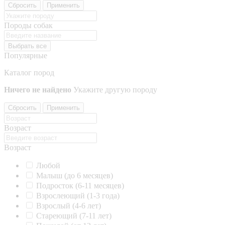
Сбросить
Применить
Породы собак
Выбрать все
Популярные
Каталог пород
Ничего не найдено
Укажите другую породу
Сбросить
Применить
Возраст
Возраст
Любой
Малыш (до 6 месяцев)
Подросток (6-11 месяцев)
Взрослеющий (1-3 года)
Взрослый (4-6 лет)
Стареющий (7-11 лет)