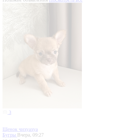
3
Щенок чихуахуа
Бугры
Вчера, 09:27