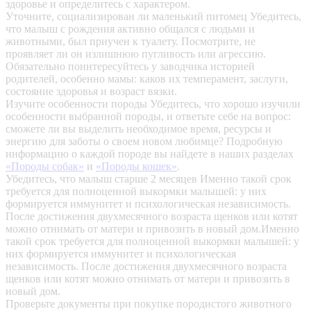
здоровье и определитесь с характером.
Уточните, социализирован ли маленький питомец
Убедитесь,
что малыш с рождения активно общался с людьми и
животными, был приучен к туалету. Посмотрите, не
проявляет ли он излишнюю пугливость или агрессию.
Обязательно поинтересуйтесь у заводчика историей
родителей, особенно мамы: каков их темперамент, заслуги,
состояние здоровья и возраст вязки.
Изучите особенности породы
Убедитесь, что хорошо изучили
особенности выбранной породы, и ответьте себе на вопрос:
сможете ли вы выделить необходимое время, ресурсы и
энергию для заботы о своем новом любимце? Подробную
информацию о каждой породе вы найдете в наших разделах
«Породы собак»
и
«Породы кошек»
.
Убедитесь, что малыш старше 2 месяцев
Именно такой срок
требуется для полноценной выкормки малышей: у них
формируется иммунитет и психологическая независимость.
После достижения двухмесячного возраста щенков или котят
можно отнимать от матери и привозить в новый дом.Именно
такой срок требуется для полноценной выкормки малышей: у
них формируется иммунитет и психологическая
независимость. После достижения двухмесячного возраста
щенков или котят можно отнимать от матери и привозить в
новый дом.
Проверьте документы при покупке породистого животного