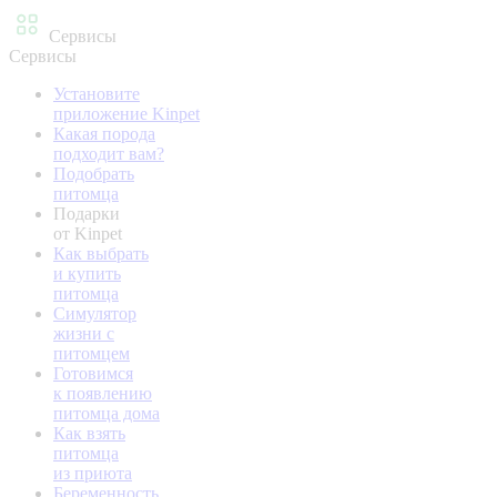
Сервисы
Сервисы
Установите
приложение Kinpet
Какая порода
подходит вам?
Подобрать
питомца
Подарки
от Kinpet
Как выбрать
и купить
питомца
Симулятор
жизни с
питомцем
Готовимся
к появлению
питомца дома
Как взять
питомца
из приюта
Беременность