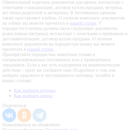
Обязательный перечень документов для щенка: ветпаспорт с
отметками о вакцинации, договор купли-продажи, метрика,
акт вязки родителей и актировка. В питомниках щенкам
также проставляют клеймо. О полном комплекте документов
на собаку вы можете прочитать в
нашей статье
.
У
породистого котика должны быть следующие документы:
родословная (метрика), ветпаспорт с отметками о прививках и
дегельминтизации, договор купли-продажи. О полном
комплекте документов на породистую кошку вы можете
прочитать в
нашей статье
.
Приобретайте породистых животных только в
специализированных питомниках или у проверенных
заводчиков. Если у вас есть подозрения на мошеннические
действия – сразу же сообщите нам.
Подробнее о том, как
выбрать здорового и чистокровного питомца, читайте в
наших статьях:
Как выбрать котенка
Как выбрать щенка
Поделиться:
Пожаловаться на объявление
Похожие объявления
Посмотреть все