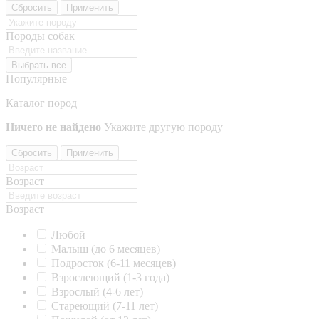
Сбросить
Применить
Породы собак
Выбрать все
Популярные
Каталог пород
Ничего не найдено
Укажите другую породу
Сбросить
Применить
Возраст
Возраст
Любой
Малыш (до 6 месяцев)
Подросток (6-11 месяцев)
Взрослеющий (1-3 года)
Взрослый (4-6 лет)
Стареющий (7-11 лет)