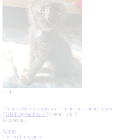
4
Черное чудо из тридевятого царства в добрые руки
ДНП Гладкое-Рахья
31 июля, 13:42
Бесплатно
Алина
Частный продавец