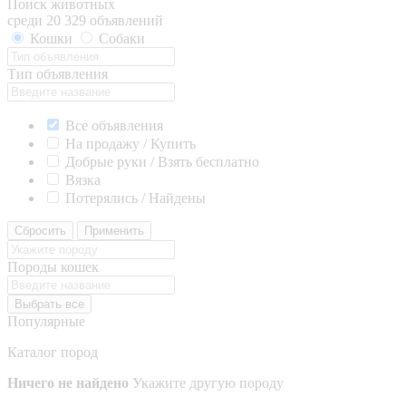
Поиск животных
среди 20 329 объявлений
Кошки
Собаки
Тип объявления
Все объявления
На продажу / Купить
Добрые руки / Взять бесплатно
Вязка
Потерялись / Найдены
Сбросить
Применить
Породы кошек
Выбрать все
Популярные
Каталог пород
Ничего не найдено
Укажите другую породу