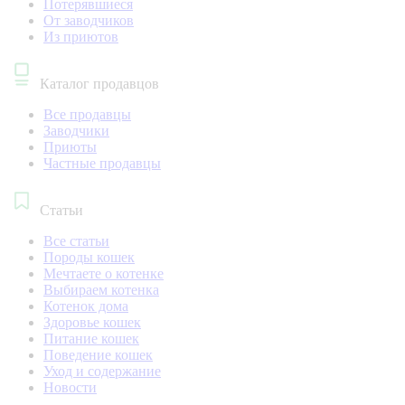
Потерявшиеся
От заводчиков
Из приютов
Каталог продавцов
Все продавцы
Заводчики
Приюты
Частные продавцы
Статьи
Все статьи
Породы кошек
Мечтаете о котенке
Выбираем котенка
Котенок дома
Здоровье кошек
Питание кошек
Поведение кошек
Уход и содержание
Новости