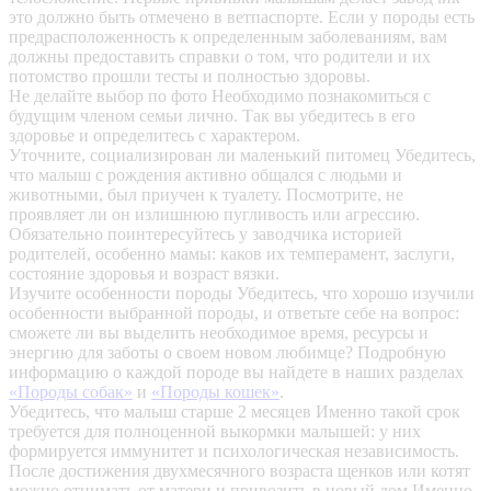
это должно быть отмечено в ветпаспорте. Если у породы есть
предрасположенность к определенным заболеваниям, вам
должны предоставить справки о том, что родители и их
потомство прошли тесты и полностью здоровы.
Не делайте выбор по фото
Необходимо познакомиться с
будущим членом семьи лично. Так вы убедитесь в его
здоровье и определитесь с характером.
Уточните, социализирован ли маленький питомец
Убедитесь,
что малыш с рождения активно общался с людьми и
животными, был приучен к туалету. Посмотрите, не
проявляет ли он излишнюю пугливость или агрессию.
Обязательно поинтересуйтесь у заводчика историей
родителей, особенно мамы: каков их темперамент, заслуги,
состояние здоровья и возраст вязки.
Изучите особенности породы
Убедитесь, что хорошо изучили
особенности выбранной породы, и ответьте себе на вопрос:
сможете ли вы выделить необходимое время, ресурсы и
энергию для заботы о своем новом любимце? Подробную
информацию о каждой породе вы найдете в наших разделах
«Породы собак»
и
«Породы кошек»
.
Убедитесь, что малыш старше 2 месяцев
Именно такой срок
требуется для полноценной выкормки малышей: у них
формируется иммунитет и психологическая независимость.
После достижения двухмесячного возраста щенков или котят
можно отнимать от матери и привозить в новый дом.Именно