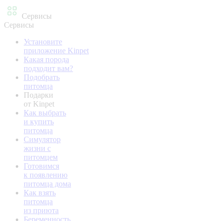
Сервисы
Сервисы
Установите
приложение Kinpet
Какая порода
подходит вам?
Подобрать
питомца
Подарки
от Kinpet
Как выбрать
и купить
питомца
Симулятор
жизни с
питомцем
Готовимся
к появлению
питомца дома
Как взять
питомца
из приюта
Беременность