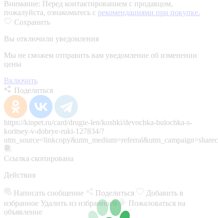
Внимание:
Перед контактированием с продавцом,
пожалуйста, ознакомьтесь с
рекомендациями при покупке.
Сохранить
Вы отключили уведомления
Мы не сможем отправить вам уведомление об изменении
цены
Включить
Поделиться
https://kinpet.ru/card/drugie-len/koshki/devochka-bulochka-s-
koritsey-v-dobrye-ruki-127834/?
utm_source=linkcopy&utm_medium=referral&utm_campaign=sharec
Ссылка скопирована
Действия
Написать сообщение
Поделиться
Добавить в
избранное
Удалить из избранного
Пожаловаться на
объявление