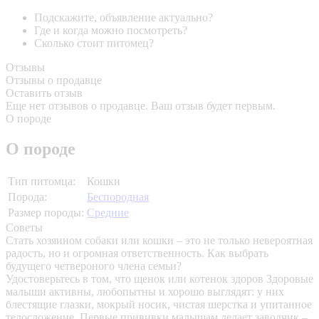
Подскажите, объявление актуально?
Где и когда можно посмотреть?
Сколько стоит питомец?
Отзывы
Отзывы о продавце
Оставить отзыв
Еще нет отзывов о продавце. Ваш отзыв будет первым.
О породе
О породе
Тип питомца:
Кошки
Порода:
Беспородная
Размер породы:
Средние
Советы
Стать хозяином собаки или кошки – это не только невероятная
радость, но и огромная ответственность. Как выбрать
будущего четвероного члена семьи?
Удостоверьтесь в том, что щенок или котенок здоров
Здоровые
малыши активны, любопытны и хорошо выглядят: у них
блестящие глазки, мокрый носик, чистая шерстка и упитанное
телосложение. Первые прививки малышам делает заводчик –