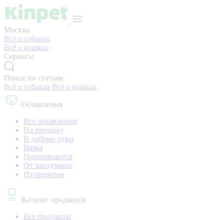
Москва
Всё о собаках
Всё о кошках
Сервисы
Поиск по статьям
Всё о собаках
Всё о кошках
Объявления
Все объявления
На продажу
В добрые руки
Вязка
Потерявшиеся
От заводчиков
Из приютов
Каталог продавцов
Все продавцы