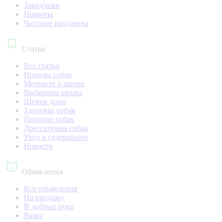
Заводчики
Приюты
Частные продавцы
Статьи
Все статьи
Породы собак
Мечтаете о щенке
Выбираем щенка
Щенок дома
Здоровье собак
Питание собак
Дрессировка собак
Уход и содержание
Новости
Объявления
Все объявления
На продажу
В добрые руки
Вязка