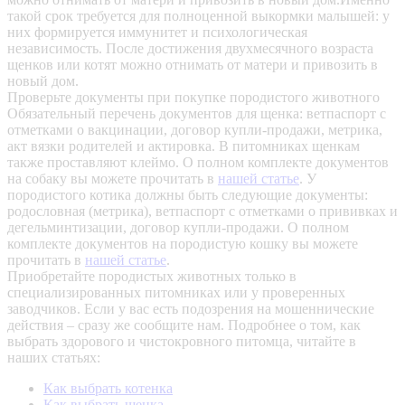
такой срок требуется для полноценной выкормки малышей: у
них формируется иммунитет и психологическая
независимость. После достижения двухмесячного возраста
щенков или котят можно отнимать от матери и привозить в
новый дом.
Проверьте документы при покупке породистого животного
Обязательный перечень документов для щенка: ветпаспорт с
отметками о вакцинации, договор купли-продажи, метрика,
акт вязки родителей и актировка. В питомниках щенкам
также проставляют клеймо. О полном комплекте документов
на собаку вы можете прочитать в
нашей статье
.
У
породистого котика должны быть следующие документы:
родословная (метрика), ветпаспорт с отметками о прививках и
дегельминтизации, договор купли-продажи. О полном
комплекте документов на породистую кошку вы можете
прочитать в
нашей статье
.
Приобретайте породистых животных только в
специализированных питомниках или у проверенных
заводчиков. Если у вас есть подозрения на мошеннические
действия – сразу же сообщите нам.
Подробнее о том, как
выбрать здорового и чистокровного питомца, читайте в
наших статьях:
Как выбрать котенка
Как выбрать щенка