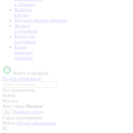
у питомца
Выбрать
кличку
Изучаем эмоции питомца
Журнал
о питомцах
Kinpet для
продавцов
Kinpet
помогает
приютам
Войти в профиль
Подать объявление
Нет результатов
Войти
Москва
Ваш город
Москва
?
Выбрать город
Да
Город подтверждён
Войти
Подать объявление