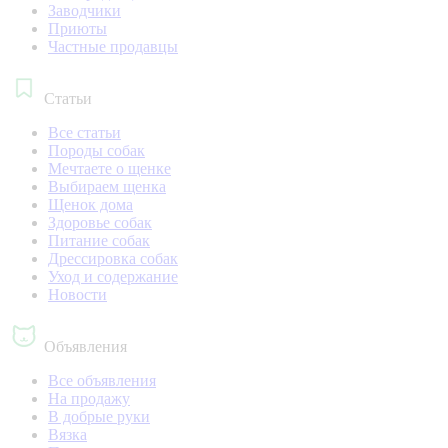
Заводчики
Приюты
Частные продавцы
Статьи
Все статьи
Породы собак
Мечтаете о щенке
Выбираем щенка
Щенок дома
Здоровье собак
Питание собак
Дрессировка собак
Уход и содержание
Новости
Объявления
Все объявления
На продажу
В добрые руки
Вязка