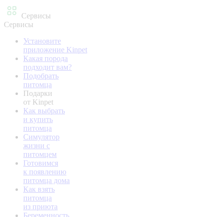
Сервисы
Сервисы
Установите
приложение Kinpet
Какая порода
подходит вам?
Подобрать
питомца
Подарки
от Kinpet
Как выбрать
и купить
питомца
Симулятор
жизни с
питомцем
Готовимся
к появлению
питомца дома
Как взять
питомца
из приюта
Беременность