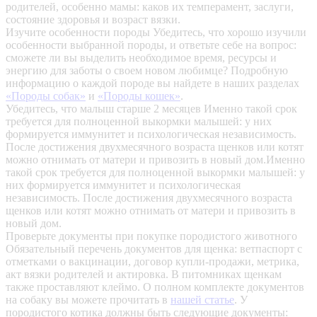
родителей, особенно мамы: каков их темперамент, заслуги,
состояние здоровья и возраст вязки.
Изучите особенности породы
Убедитесь, что хорошо изучили
особенности выбранной породы, и ответьте себе на вопрос:
сможете ли вы выделить необходимое время, ресурсы и
энергию для заботы о своем новом любимце? Подробную
информацию о каждой породе вы найдете в наших разделах
«Породы собак»
и
«Породы кошек»
.
Убедитесь, что малыш старше 2 месяцев
Именно такой срок
требуется для полноценной выкормки малышей: у них
формируется иммунитет и психологическая независимость.
После достижения двухмесячного возраста щенков или котят
можно отнимать от матери и привозить в новый дом.Именно
такой срок требуется для полноценной выкормки малышей: у
них формируется иммунитет и психологическая
независимость. После достижения двухмесячного возраста
щенков или котят можно отнимать от матери и привозить в
новый дом.
Проверьте документы при покупке породистого животного
Обязательный перечень документов для щенка: ветпаспорт с
отметками о вакцинации, договор купли-продажи, метрика,
акт вязки родителей и актировка. В питомниках щенкам
также проставляют клеймо. О полном комплекте документов
на собаку вы можете прочитать в
нашей статье
.
У
породистого котика должны быть следующие документы: