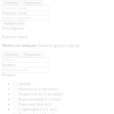
Сбросить
Применить
Породы собак
Выбрать все
Популярные
Каталог пород
Ничего не найдено
Укажите другую породу
Сбросить
Применить
Возраст
Возраст
Любой
Малыш (до 6 месяцев)
Подросток (6-11 месяцев)
Взрослеющий (1-3 года)
Взрослый (4-6 лет)
Стареющий (7-11 лет)