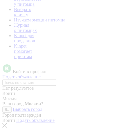
у питомца
Выбрать
кличку
Изучаем эмоции питомца
Журнал
о питомцах
Kinpet для
продавцов
Kinpet
помогает
приютам
Войти в профиль
Подать объявление
Нет результатов
Войти
Москва
Ваш город
Москва
?
Выбрать город
Да
Город подтверждён
Войти
Подать объявление