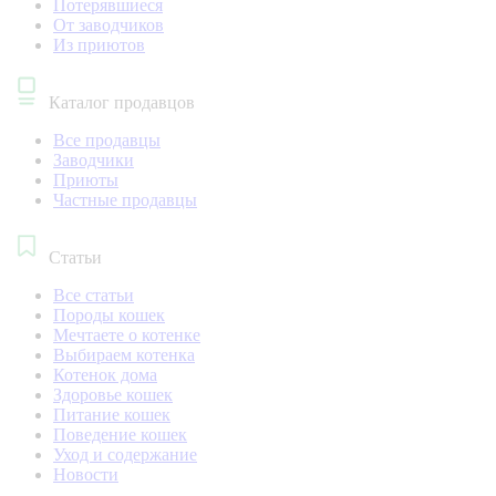
Потерявшиеся
От заводчиков
Из приютов
Каталог продавцов
Все продавцы
Заводчики
Приюты
Частные продавцы
Статьи
Все статьи
Породы кошек
Мечтаете о котенке
Выбираем котенка
Котенок дома
Здоровье кошек
Питание кошек
Поведение кошек
Уход и содержание
Новости