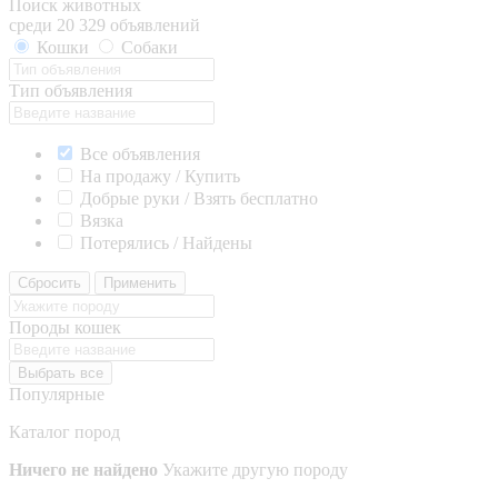
Поиск животных
среди 20 329 объявлений
Кошки
Собаки
Тип объявления
Все объявления
На продажу / Купить
Добрые руки / Взять бесплатно
Вязка
Потерялись / Найдены
Сбросить
Применить
Породы кошек
Выбрать все
Популярные
Каталог пород
Ничего не найдено
Укажите другую породу