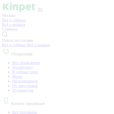
Москва
Всё о собаках
Всё о кошках
Сервисы
Поиск по статьям
Всё о собаках
Всё о кошках
Объявления
Все объявления
На продажу
В добрые руки
Вязка
Потерявшиеся
От заводчиков
Из приютов
Каталог продавцов
Все продавцы