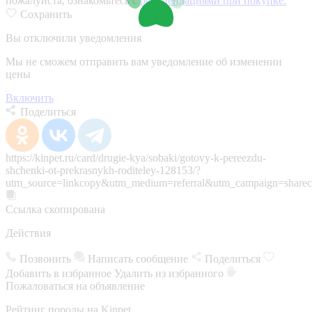
пожалуйста, ознакомьтесь с
рекомендациями при покупке.
Сохранить
Вы отключили уведомления
Мы не сможем отправить вам уведомление об изменении
цены
Включить
Поделиться
https://kinpet.ru/card/drugie-kya/sobaki/gotovy-k-pereezdu-
shchenki-ot-prekrasnykh-roditeley-128153/?
utm_source=linkcopy&utm_medium=referral&utm_campaign=sharec
Ссылка скопирована
Действия
Позвонить
Написать сообщение
Поделиться
Добавить в избранное
Удалить из избранного
Пожаловаться на объявление
Рейтинг породы на Kinpet