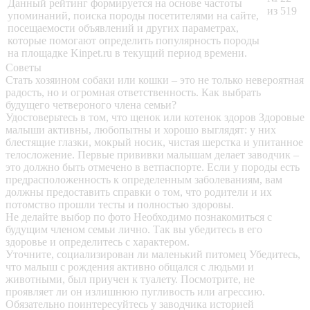
Данный рейтинг формируется на основе частоты
из 519
упоминаний, поиска породы посетителями на сайте,
посещаемости объявлений и других параметрах,
которые помогают определить популярность породы
на площадке Kinpet.ru в текущий период времени.
Советы
Стать хозяином собаки или кошки – это не только невероятная
радость, но и огромная ответственность. Как выбрать
будущего четвероного члена семьи?
Удостоверьтесь в том, что щенок или котенок здоров
Здоровые
малыши активны, любопытны и хорошо выглядят: у них
блестящие глазки, мокрый носик, чистая шерстка и упитанное
телосложение. Первые прививки малышам делает заводчик –
это должно быть отмечено в ветпаспорте. Если у породы есть
предрасположенность к определенным заболеваниям, вам
должны предоставить справки о том, что родители и их
потомство прошли тесты и полностью здоровы.
Не делайте выбор по фото
Необходимо познакомиться с
будущим членом семьи лично. Так вы убедитесь в его
здоровье и определитесь с характером.
Уточните, социализирован ли маленький питомец
Убедитесь,
что малыш с рождения активно общался с людьми и
животными, был приучен к туалету. Посмотрите, не
проявляет ли он излишнюю пугливость или агрессию.
Обязательно поинтересуйтесь у заводчика историей