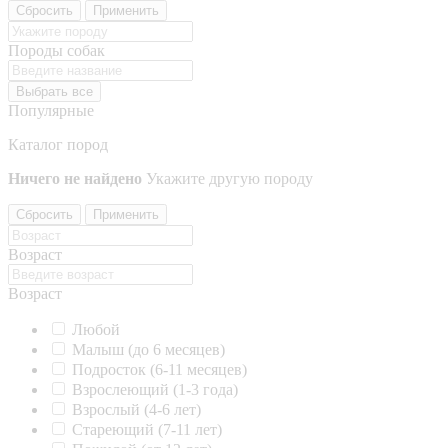
Сбросить
Применить
Породы собак
Выбрать все
Популярные
Каталог пород
Ничего не найдено
Укажите другую породу
Сбросить
Применить
Возраст
Возраст
Любой
Малыш (до 6 месяцев)
Подросток (6-11 месяцев)
Взрослеющий (1-3 года)
Взрослый (4-6 лет)
Стареющий (7-11 лет)