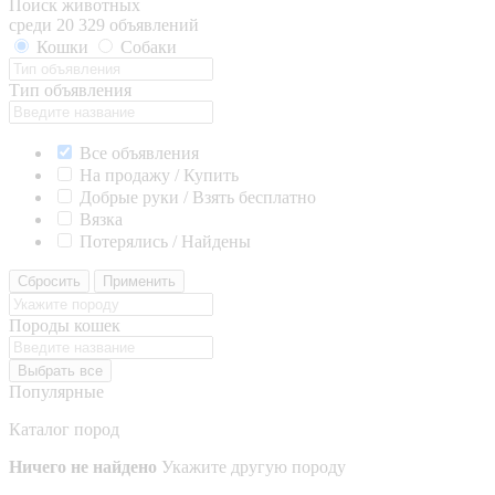
Поиск животных
среди 20 329 объявлений
Кошки
Собаки
Тип объявления
Все объявления
На продажу / Купить
Добрые руки / Взять бесплатно
Вязка
Потерялись / Найдены
Сбросить
Применить
Породы кошек
Выбрать все
Популярные
Каталог пород
Ничего не найдено
Укажите другую породу