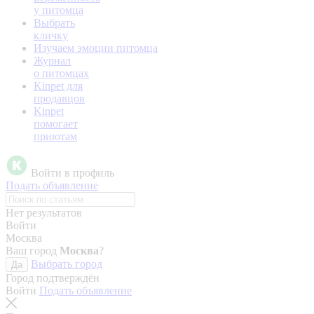
у питомца
Выбрать
кличку
Изучаем эмоции питомца
Журнал
о питомцах
Kinpet для
продавцов
Kinpet
помогает
приютам
Войти в профиль
Подать объявление
Нет результатов
Войти
Москва
Ваш город
Москва
?
Выбрать город
Да
Город подтверждён
Войти
Подать объявление