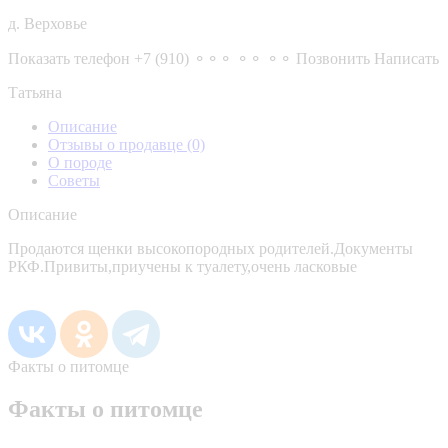
д. Верховье
Показать телефон
+7 (910) ⚬⚬⚬ ⚬⚬ ⚬⚬
Позвонить
Написать
Татьяна
Описание
Отзывы о продавце
(0)
О породе
Советы
Описание
Продаются щенки высокопородных родителей.Документы
РКФ.Привиты,приучены к туалету,очень ласковые
Факты о питомце
Факты о питомце