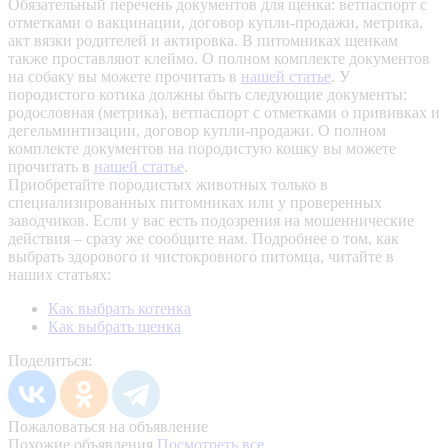
Обязательный перечень документов для щенка: ветпаспорт с
отметками о вакцинации, договор купли-продажи, метрика,
акт вязки родителей и актировка. В питомниках щенкам
также проставляют клеймо. О полном комплекте документов
на собаку вы можете прочитать в
нашей статье
.
У
породистого котика должны быть следующие документы:
родословная (метрика), ветпаспорт с отметками о прививках и
дегельминтизации, договор купли-продажи. О полном
комплекте документов на породистую кошку вы можете
прочитать в
нашей статье
.
Приобретайте породистых животных только в
специализированных питомниках или у проверенных
заводчиков. Если у вас есть подозрения на мошеннические
действия – сразу же сообщите нам.
Подробнее о том, как
выбрать здорового и чистокровного питомца, читайте в
наших статьях:
Как выбрать котенка
Как выбрать щенка
Поделиться:
Пожаловаться на объявление
Похожие объявления
Посмотреть все