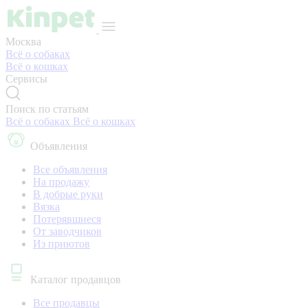
Москва
Всё о собаках
Всё о кошках
Сервисы
Поиск по статьям
Всё о собаках
Всё о кошках
Объявления
Все объявления
На продажу
В добрые руки
Вязка
Потерявшиеся
От заводчиков
Из приютов
Каталог продавцов
Все продавцы