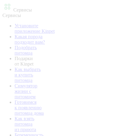
Сервисы
Сервисы
Установите
приложение Kinpet
Какая порода
подходит вам?
Подобрать
питомца
Подарки
от Kinpet
Как выбрать
и купить
питомца
Симулятор
жизни с
питомцем
Готовимся
к появлению
питомца дома
Как взять
питомца
из приюта
Беременность