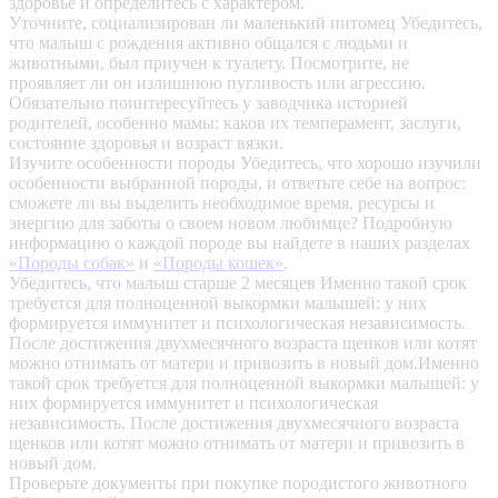
здоровье и определитесь с характером.
Уточните, социализирован ли маленький питомец
Убедитесь,
что малыш с рождения активно общался с людьми и
животными, был приучен к туалету. Посмотрите, не
проявляет ли он излишнюю пугливость или агрессию.
Обязательно поинтересуйтесь у заводчика историей
родителей, особенно мамы: каков их темперамент, заслуги,
состояние здоровья и возраст вязки.
Изучите особенности породы
Убедитесь, что хорошо изучили
особенности выбранной породы, и ответьте себе на вопрос:
сможете ли вы выделить необходимое время, ресурсы и
энергию для заботы о своем новом любимце? Подробную
информацию о каждой породе вы найдете в наших разделах
«Породы собак»
и
«Породы кошек»
.
Убедитесь, что малыш старше 2 месяцев
Именно такой срок
требуется для полноценной выкормки малышей: у них
формируется иммунитет и психологическая независимость.
После достижения двухмесячного возраста щенков или котят
можно отнимать от матери и привозить в новый дом.Именно
такой срок требуется для полноценной выкормки малышей: у
них формируется иммунитет и психологическая
независимость. После достижения двухмесячного возраста
щенков или котят можно отнимать от матери и привозить в
новый дом.
Проверьте документы при покупке породистого животного