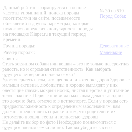
Данный рейтинг формируется на основе
№ 30 из 519
частоты упоминаний, поиска породы
Пород Собак
посетителями на сайте, посещаемости
объявлений и других параметрах, которые
помогают определить популярность породы
на площадке Kinpet.ru в текущий период
времени.
Группа породы:
Декоративные
Размер породы:
Маленькие
Советы
Стать хозяином собаки или кошки – это не только невероятная
радость, но и огромная ответственность. Как выбрать
будущего четвероного члена семьи?
Удостоверьтесь в том, что щенок или котенок здоров
Здоровые
малыши активны, любопытны и хорошо выглядят: у них
блестящие глазки, мокрый носик, чистая шерстка и упитанное
телосложение. Первые прививки малышам делает заводчик –
это должно быть отмечено в ветпаспорте. Если у породы есть
предрасположенность к определенным заболеваниям, вам
должны предоставить справки о том, что родители и их
потомство прошли тесты и полностью здоровы.
Не делайте выбор по фото
Необходимо познакомиться с
будущим членом семьи лично. Так вы убедитесь в его