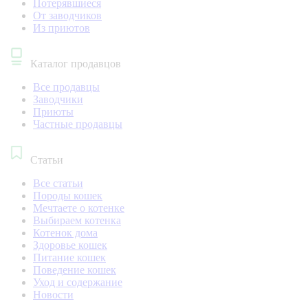
Потерявшиеся
От заводчиков
Из приютов
Каталог продавцов
Все продавцы
Заводчики
Приюты
Частные продавцы
Статьи
Все статьи
Породы кошек
Мечтаете о котенке
Выбираем котенка
Котенок дома
Здоровье кошек
Питание кошек
Поведение кошек
Уход и содержание
Новости