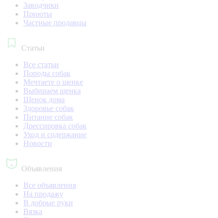
Заводчики
Приюты
Частные продавцы
Статьи
Все статьи
Породы собак
Мечтаете о щенке
Выбираем щенка
Щенок дома
Здоровье собак
Питание собак
Дрессировка собак
Уход и содержание
Новости
Объявления
Все объявления
На продажу
В добрые руки
Вязка