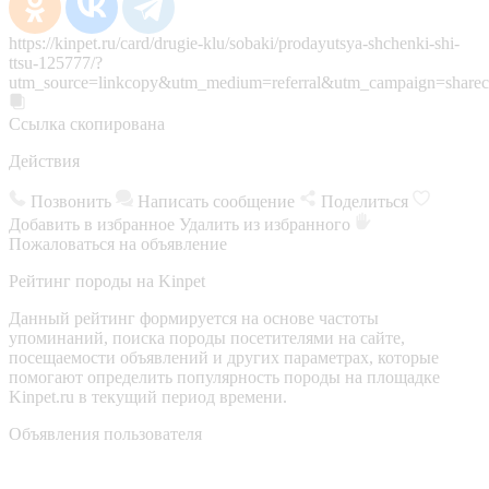
https://kinpet.ru/card/drugie-klu/sobaki/prodayutsya-shchenki-shi-
ttsu-125777/?
utm_source=linkcopy&utm_medium=referral&utm_campaign=sharec
Ссылка скопирована
Действия
Позвонить
Написать сообщение
Поделиться
Добавить в избранное
Удалить из избранного
Пожаловаться на объявление
Рейтинг породы на Kinpet
Данный рейтинг формируется на основе частоты
упоминаний, поиска породы посетителями на сайте,
посещаемости объявлений и других параметрах, которые
помогают определить популярность породы на площадке
Kinpet.ru в текущий период времени.
Объявления пользователя