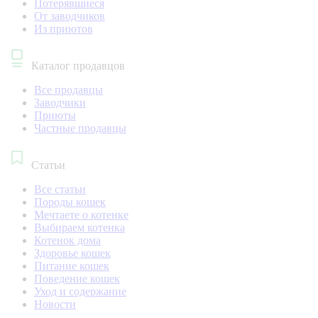
Потерявшиеся
От заводчиков
Из приютов
Каталог продавцов
Все продавцы
Заводчики
Приюты
Частные продавцы
Статьи
Все статьи
Породы кошек
Мечтаете о котенке
Выбираем котенка
Котенок дома
Здоровье кошек
Питание кошек
Поведение кошек
Уход и содержание
Новости