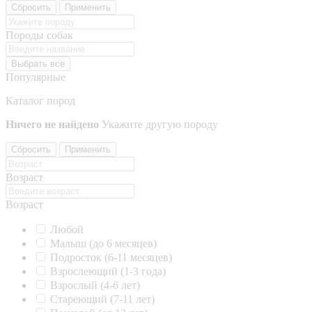
Сбросить
Применить
Породы собак
Выбрать все
Популярные
Каталог пород
Ничего не найдено
Укажите другую породу
Сбросить
Применить
Возраст
Возраст
Любой
Малыш (до 6 месяцев)
Подросток (6-11 месяцев)
Взрослеющий (1-3 года)
Взрослый (4-6 лет)
Стареющий (7-11 лет)