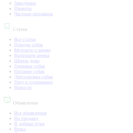
Заводчики
Приюты
Частные продавцы
Статьи
Все статьи
Породы собак
Мечтаете о щенке
Выбираем щенка
Щенок дома
Здоровье собак
Питание собак
Дрессировка собак
Уход и содержание
Новости
Объявления
Все объявления
На продажу
В добрые руки
Вязка