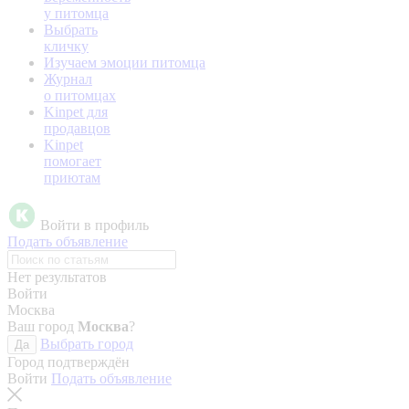
у питомца
Выбрать
кличку
Изучаем эмоции питомца
Журнал
о питомцах
Kinpet для
продавцов
Kinpet
помогает
приютам
Войти в профиль
Подать объявление
Нет результатов
Войти
Москва
Ваш город
Москва
?
Выбрать город
Да
Город подтверждён
Войти
Подать объявление