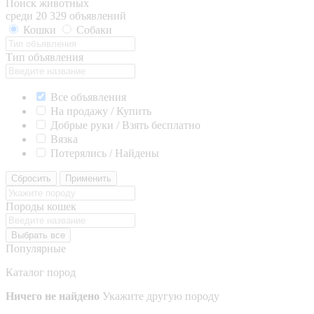
Поиск животных
среди 20 329 объявлений
Кошки
Собаки
Тип объявления
Все объявления
На продажу / Купить
Добрые руки / Взять бесплатно
Вязка
Потерялись / Найдены
Сбросить
Применить
Породы кошек
Выбрать все
Популярные
Каталог пород
Ничего не найдено
Укажите другую породу