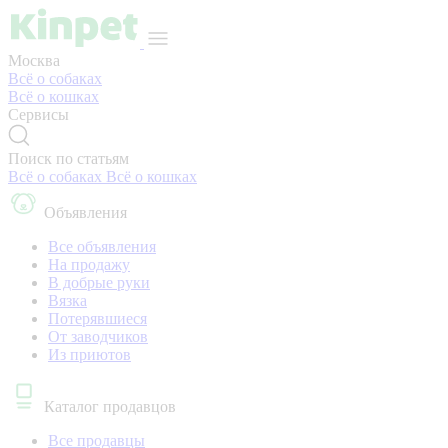
Москва
Всё о собаках
Всё о кошках
Сервисы
Поиск по статьям
Всё о собаках
Всё о кошках
Объявления
Все объявления
На продажу
В добрые руки
Вязка
Потерявшиеся
От заводчиков
Из приютов
Каталог продавцов
Все продавцы