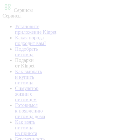
Сервисы
Сервисы
Установите
приложение Kinpet
Какая порода
подходит вам?
Подобрать
питомца
Подарки
от Kinpet
Как выбрать
и купить
питомца
Симулятор
жизни с
питомцем
Готовимся
к появлению
питомца дома
Как взять
питомца
из приюта
Беременность