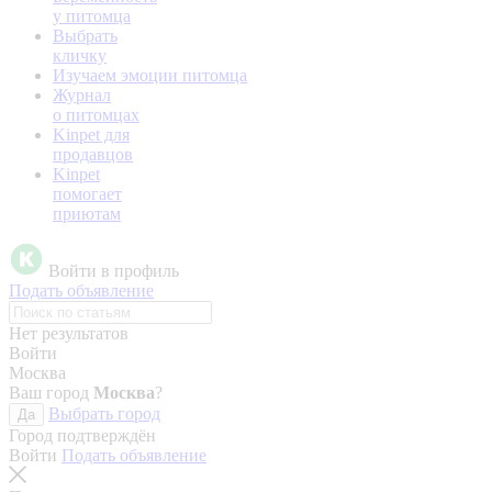
у питомца
Выбрать
кличку
Изучаем эмоции питомца
Журнал
о питомцах
Kinpet для
продавцов
Kinpet
помогает
приютам
Войти в профиль
Подать объявление
Нет результатов
Войти
Москва
Ваш город
Москва
?
Выбрать город
Да
Город подтверждён
Войти
Подать объявление