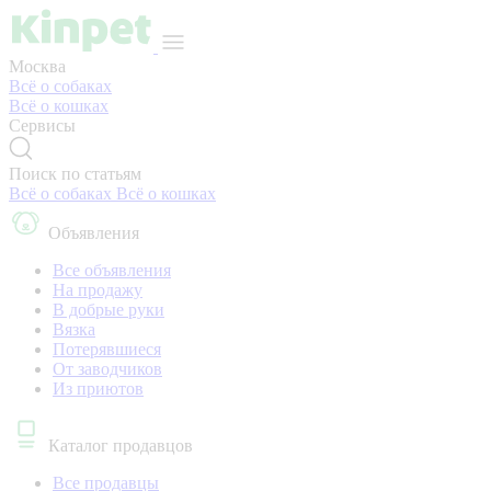
Москва
Всё о собаках
Всё о кошках
Сервисы
Поиск по статьям
Всё о собаках
Всё о кошках
Объявления
Все объявления
На продажу
В добрые руки
Вязка
Потерявшиеся
От заводчиков
Из приютов
Каталог продавцов
Все продавцы