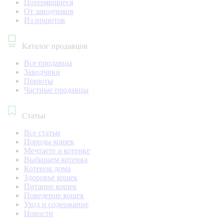
Потерявшиеся
От заводчиков
Из приютов
Каталог продавцов
Все продавцы
Заводчики
Приюты
Частные продавцы
Статьи
Все статьи
Породы кошек
Мечтаете о котенке
Выбираем котенка
Котенок дома
Здоровье кошек
Питание кошек
Поведение кошек
Уход и содержание
Новости