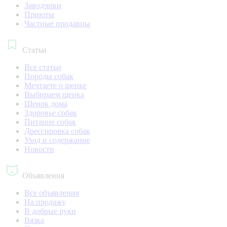
Заводчики
Приюты
Частные продавцы
Статьи
Все статьи
Породы собак
Мечтаете о щенке
Выбираем щенка
Щенок дома
Здоровье собак
Питание собак
Дрессировка собак
Уход и содержание
Новости
Объявления
Все объявления
На продажу
В добрые руки
Вязка