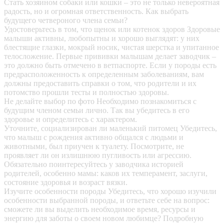
Стать хозяином собаки или кошки – это не только невероятная
радость, но и огромная ответственность. Как выбрать
будущего четвероного члена семьи?
Удостоверьтесь в том, что щенок или котенок здоров
Здоровые
малыши активны, любопытны и хорошо выглядят: у них
блестящие глазки, мокрый носик, чистая шерстка и упитанное
телосложение. Первые прививки малышам делает заводчик –
это должно быть отмечено в ветпаспорте. Если у породы есть
предрасположенность к определенным заболеваниям, вам
должны предоставить справки о том, что родители и их
потомство прошли тесты и полностью здоровы.
Не делайте выбор по фото
Необходимо познакомиться с
будущим членом семьи лично. Так вы убедитесь в его
здоровье и определитесь с характером.
Уточните, социализирован ли маленький питомец
Убедитесь,
что малыш с рождения активно общался с людьми и
животными, был приучен к туалету. Посмотрите, не
проявляет ли он излишнюю пугливость или агрессию.
Обязательно поинтересуйтесь у заводчика историей
родителей, особенно мамы: каков их темперамент, заслуги,
состояние здоровья и возраст вязки.
Изучите особенности породы
Убедитесь, что хорошо изучили
особенности выбранной породы, и ответьте себе на вопрос:
сможете ли вы выделить необходимое время, ресурсы и
энергию для заботы о своем новом любимце? Подробную