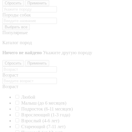
Сбросить
Применить
Породы собак
Выбрать все
Популярные
Каталог пород
Ничего не найдено
Укажите другую породу
Сбросить
Применить
Возраст
Возраст
Любой
Малыш (до 6 месяцев)
Подросток (6-11 месяцев)
Взрослеющий (1-3 года)
Взрослый (4-6 лет)
Стареющий (7-11 лет)