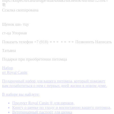
https://kinpet.ru/card/drugie-kda/sobaki/shchenok-shi-ttsu-121047/
Ссылка скопирована
Щенок ши- тцу
ст-ца Упорная
Показать телефон
+7 (918) ⚬⚬⚬ ⚬⚬ ⚬⚬
Позвонить
Написать
Татьяна
Подарки при приобретении питомца
Набор
от Royal Canin
Подарочный набор для вашего питомца, который поможет
вам позаботиться о нем с первых дней жизни в новом доме.
В наборе вы найдете:
Продукт Royal Canin ® для щенков,
Книгу о щенке по уходу и воспитанию вашего питомца,
Ветеринарный паспорт для щенка