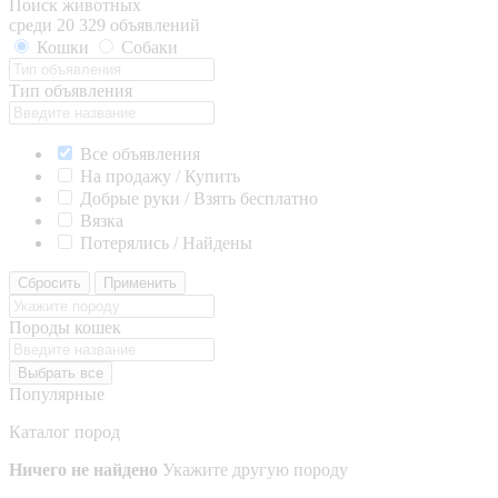
Поиск животных
среди 20 329 объявлений
Кошки
Собаки
Тип объявления
Все объявления
На продажу / Купить
Добрые руки / Взять бесплатно
Вязка
Потерялись / Найдены
Сбросить
Применить
Породы кошек
Выбрать все
Популярные
Каталог пород
Ничего не найдено
Укажите другую породу