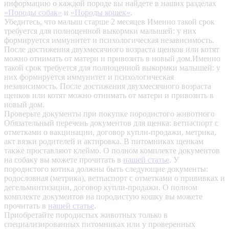
информацию о каждой породе вы найдете в наших разделах
«Породы собак»
и
«Породы кошек»
.
Убедитесь, что малыш старше 2 месяцев
Именно такой срок
требуется для полноценной выкормки малышей: у них
формируется иммунитет и психологическая независимость.
После достижения двухмесячного возраста щенков или котят
можно отнимать от матери и привозить в новый дом.Именно
такой срок требуется для полноценной выкормки малышей: у
них формируется иммунитет и психологическая
независимость. После достижения двухмесячного возраста
щенков или котят можно отнимать от матери и привозить в
новый дом.
Проверьте документы при покупке породистого животного
Обязательный перечень документов для щенка: ветпаспорт с
отметками о вакцинации, договор купли-продажи, метрика,
акт вязки родителей и актировка. В питомниках щенкам
также проставляют клеймо. О полном комплекте документов
на собаку вы можете прочитать в
нашей статье
.
У
породистого котика должны быть следующие документы:
родословная (метрика), ветпаспорт с отметками о прививках и
дегельминтизации, договор купли-продажи. О полном
комплекте документов на породистую кошку вы можете
прочитать в
нашей статье
.
Приобретайте породистых животных только в
специализированных питомниках или у проверенных