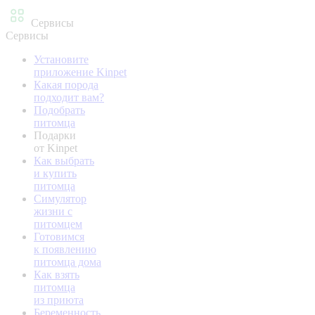
Сервисы
Сервисы
Установите
приложение Kinpet
Какая порода
подходит вам?
Подобрать
питомца
Подарки
от Kinpet
Как выбрать
и купить
питомца
Симулятор
жизни с
питомцем
Готовимся
к появлению
питомца дома
Как взять
питомца
из приюта
Беременность