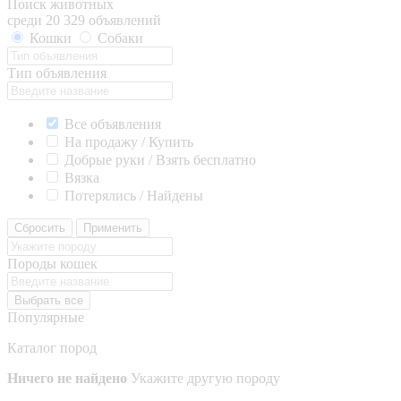
Поиск животных
среди 20 329 объявлений
Кошки
Собаки
Тип объявления
Все объявления
На продажу / Купить
Добрые руки / Взять бесплатно
Вязка
Потерялись / Найдены
Сбросить
Применить
Породы кошек
Выбрать все
Популярные
Каталог пород
Ничего не найдено
Укажите другую породу