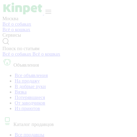
Москва
Всё о собаках
Всё о кошках
Сервисы
Поиск по статьям
Всё о собаках
Всё о кошках
Объявления
Все объявления
На продажу
В добрые руки
Вязка
Потерявшиеся
От заводчиков
Из приютов
Каталог продавцов
Все продавцы