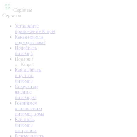
Сервисы
Сервисы
Установите
приложение Kinpet
Какая порода
подходит вам?
Подобрать
питомца
Подарки
от Kinpet
Как выбрать
и купить
питомца
Симулятор
жизни с
питомцем
Готовимся
к появлению
питомца дома
Как взять
питомца
из приюта
Беременность