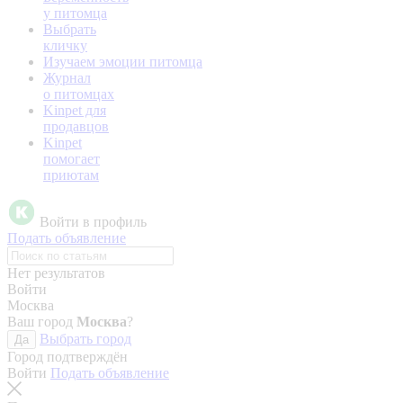
у питомца
Выбрать
кличку
Изучаем эмоции питомца
Журнал
о питомцах
Kinpet для
продавцов
Kinpet
помогает
приютам
Войти в профиль
Подать объявление
Нет результатов
Войти
Москва
Ваш город
Москва
?
Выбрать город
Да
Город подтверждён
Войти
Подать объявление