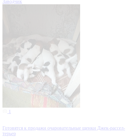
Заводчик
1
Готовятся к продажи очаровательные щенки Джек-рассел-
терьер