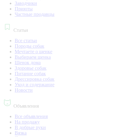
Заводчики
Приюты
Частные продавцы
Статьи
Все статьи
Породы собак
Мечтаете о щенке
Выбираем щенка
Щенок дома
Здоровье собак
Питание собак
Дрессировка собак
Уход и содержание
Новости
Объявления
Все объявления
На продажу
В добрые руки
Вязка