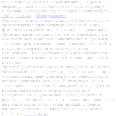
сможете ли вы выделить необходимое время, ресурсы и
энергию для заботы о своем новом любимце? Подробную
информацию о каждой породе вы найдете в наших разделах
«Породы собак»
и
«Породы кошек»
.
Убедитесь, что малыш старше 2 месяцев
Именно такой срок
требуется для полноценной выкормки малышей: у них
формируется иммунитет и психологическая независимость.
После достижения двухмесячного возраста щенков или котят
можно отнимать от матери и привозить в новый дом.Именно
такой срок требуется для полноценной выкормки малышей: у
них формируется иммунитет и психологическая
независимость. После достижения двухмесячного возраста
щенков или котят можно отнимать от матери и привозить в
новый дом.
Проверьте документы при покупке породистого животного
Обязательный перечень документов для щенка: ветпаспорт с
отметками о вакцинации, договор купли-продажи, метрика,
акт вязки родителей и актировка. В питомниках щенкам
также проставляют клеймо. О полном комплекте документов
на собаку вы можете прочитать в
нашей статье
.
У
породистого котика должны быть следующие документы:
родословная (метрика), ветпаспорт с отметками о прививках и
дегельминтизации, договор купли-продажи. О полном
комплекте документов на породистую кошку вы можете
прочитать в
нашей статье
.