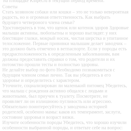
на площадке Kinpet.ru в текущий период времени.
Советы
Стать хозяином собаки или кошки – это не только невероятная
радость, но и огромная ответственность. Как выбрать
будущего четвероного члена семьи?
Удостоверьтесь в том, что щенок или котенок здоров
Здоровые
малыши активны, любопытны и хорошо выглядят: у них
блестящие глазки, мокрый носик, чистая шерстка и упитанное
телосложение. Первые прививки малышам делает заводчик –
это должно быть отмечено в ветпаспорте. Если у породы есть
предрасположенность к определенным заболеваниям, вам
должны предоставить справки о том, что родители и их
потомство прошли тесты и полностью здоровы.
Не делайте выбор по фото
Необходимо познакомиться с
будущим членом семьи лично. Так вы убедитесь в его
здоровье и определитесь с характером.
Уточните, социализирован ли маленький питомец
Убедитесь,
что малыш с рождения активно общался с людьми и
животными, был приучен к туалету. Посмотрите, не
проявляет ли он излишнюю пугливость или агрессию.
Обязательно поинтересуйтесь у заводчика историей
родителей, особенно мамы: каков их темперамент, заслуги,
состояние здоровья и возраст вязки.
Изучите особенности породы
Убедитесь, что хорошо изучили
особенности выбранной породы, и ответьте себе на вопрос: