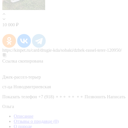
10 000 ₽
https://kinpet.ru/card/drugie-kda/sobaki/dzhek-rassel-terer-120950/
Ссылка скопирована
Джек-рассел-терьер
ст-ца Новодмитриевская
Показать телефон
+7 (918) ⚬⚬⚬ ⚬⚬ ⚬⚬
Позвонить
Написать
Ольга
Описание
Отзывы о продавце
(0)
О породе