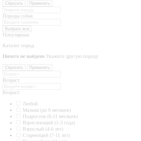
Сбросить
Применить
Породы собак
Выбрать все
Популярные
Каталог пород
Ничего не найдено
Укажите другую породу
Сбросить
Применить
Возраст
Возраст
Любой
Малыш (до 6 месяцев)
Подросток (6-11 месяцев)
Взрослеющий (1-3 года)
Взрослый (4-6 лет)
Стареющий (7-11 лет)