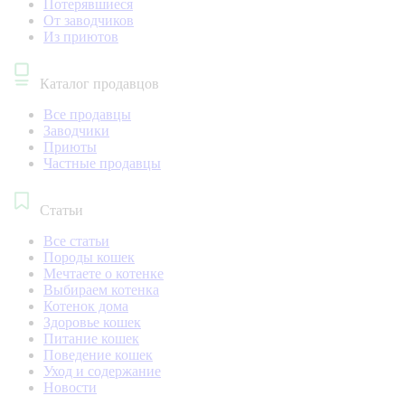
Потерявшиеся
От заводчиков
Из приютов
Каталог продавцов
Все продавцы
Заводчики
Приюты
Частные продавцы
Статьи
Все статьи
Породы кошек
Мечтаете о котенке
Выбираем котенка
Котенок дома
Здоровье кошек
Питание кошек
Поведение кошек
Уход и содержание
Новости