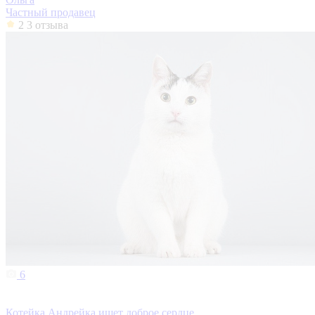
Частный продавец
2
3 отзыва
6
Котейка Андрейка ищет доброе сердце.