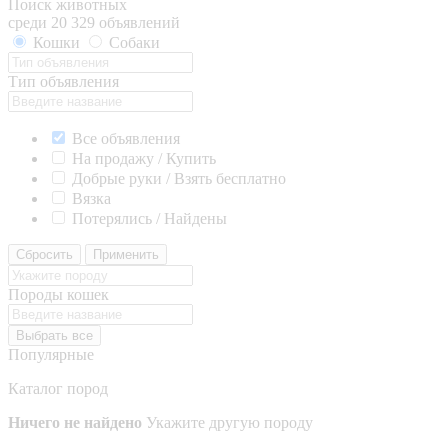
Поиск животных
среди 20 329 объявлений
Кошки
Собаки
Тип объявления
Все объявления
На продажу / Купить
Добрые руки / Взять бесплатно
Вязка
Потерялись / Найдены
Сбросить
Применить
Породы кошек
Выбрать все
Популярные
Каталог пород
Ничего не найдено
Укажите другую породу