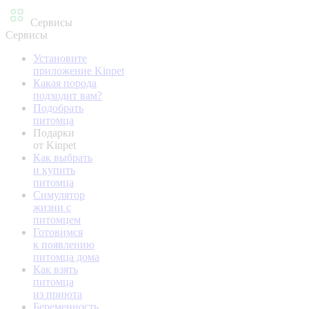
Сервисы
Сервисы
Установите
приложение Kinpet
Какая порода
подходит вам?
Подобрать
питомца
Подарки
от Kinpet
Как выбрать
и купить
питомца
Симулятор
жизни с
питомцем
Готовимся
к появлению
питомца дома
Как взять
питомца
из приюта
Беременность