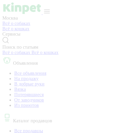
Москва
Всё о собаках
Всё о кошках
Сервисы
Поиск по статьям
Всё о собаках
Всё о кошках
Объявления
Все объявления
На продажу
В добрые руки
Вязка
Потерявшиеся
От заводчиков
Из приютов
Каталог продавцов
Все продавцы