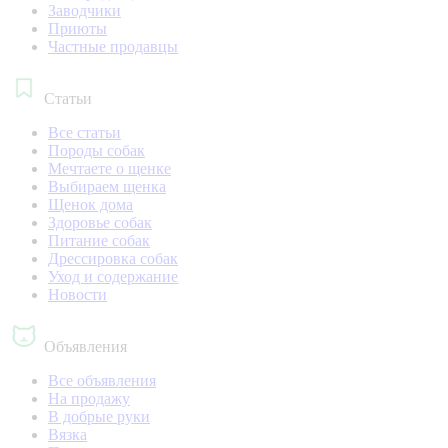
Заводчики
Приюты
Частные продавцы
Статьи
Все статьи
Породы собак
Мечтаете о щенке
Выбираем щенка
Щенок дома
Здоровье собак
Питание собак
Дрессировка собак
Уход и содержание
Новости
Объявления
Все объявления
На продажу
В добрые руки
Вязка