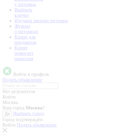
у питомца
Выбрать
кличку
Изучаем эмоции питомца
Журнал
о питомцах
Kinpet для
продавцов
Kinpet
помогает
приютам
Войти в профиль
Подать объявление
Нет результатов
Войти
Москва
Ваш город
Москва
?
Выбрать город
Да
Город подтверждён
Войти
Подать объявление