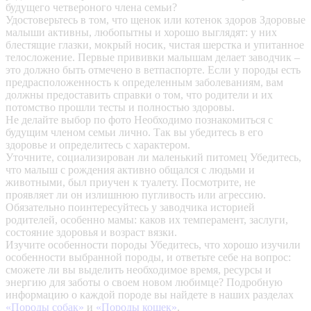
будущего четвероного члена семьи?
Удостоверьтесь в том, что щенок или котенок здоров
Здоровые
малыши активны, любопытны и хорошо выглядят: у них
блестящие глазки, мокрый носик, чистая шерстка и упитанное
телосложение. Первые прививки малышам делает заводчик –
это должно быть отмечено в ветпаспорте. Если у породы есть
предрасположенность к определенным заболеваниям, вам
должны предоставить справки о том, что родители и их
потомство прошли тесты и полностью здоровы.
Не делайте выбор по фото
Необходимо познакомиться с
будущим членом семьи лично. Так вы убедитесь в его
здоровье и определитесь с характером.
Уточните, социализирован ли маленький питомец
Убедитесь,
что малыш с рождения активно общался с людьми и
животными, был приучен к туалету. Посмотрите, не
проявляет ли он излишнюю пугливость или агрессию.
Обязательно поинтересуйтесь у заводчика историей
родителей, особенно мамы: каков их темперамент, заслуги,
состояние здоровья и возраст вязки.
Изучите особенности породы
Убедитесь, что хорошо изучили
особенности выбранной породы, и ответьте себе на вопрос:
сможете ли вы выделить необходимое время, ресурсы и
энергию для заботы о своем новом любимце? Подробную
информацию о каждой породе вы найдете в наших разделах
«Породы собак»
и
«Породы кошек»
.