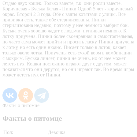
Отдаю двух кошек. Только вместе, т.к. они росли вместе.
Коричневая - Буська Белая - Пинки Одной 5 лет - коричневый
окрас. Второй 2-3 года. Обе с взяты котятами с улицы. Все
прививки есть, также обе стерилизованы. Пинки
стерилизована недавно, поэтому у нее немного выбрит бок.
Буська очень хорошо ладит с людьми, пугливая немного. К
лотку приучена. Пинки более своенравная и самостоятельная,
но часто сама может прийти и просить ласку. Пинки приучена
к лотку, но есть один нюанс. Писает только в лоток, какает
только около лотка. Приучены есть сухой корм в комбинации
с мокрым. Буська линяет, пинки не очень, но от нее может
лететь пух. Кошки постоянно играют друг с другом, может
показаться что они дерутся, но они играют так. Во время игры
может лететь пух от Пинки.
Факты о питомце
Факты о питомце
Пол:
Девочка