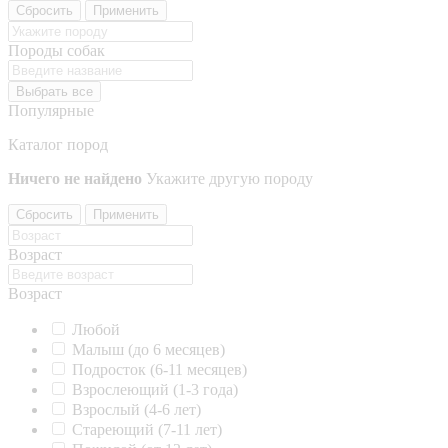
Сбросить
Применить
Породы собак
Выбрать все
Популярные
Каталог пород
Ничего не найдено
Укажите другую породу
Сбросить
Применить
Возраст
Возраст
Любой
Малыш (до 6 месяцев)
Подросток (6-11 месяцев)
Взрослеющий (1-3 года)
Взрослый (4-6 лет)
Стареющий (7-11 лет)