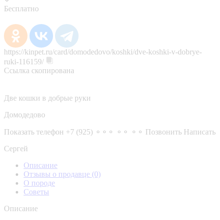
Бесплатно
https://kinpet.ru/card/domodedovo/koshki/dve-koshki-v-dobrye-
ruki-116159/
Ссылка скопирована
Две кошки в добрые руки
Домодедово
Показать телефон
+7 (925) ⚬⚬⚬ ⚬⚬ ⚬⚬
Позвонить
Написать
Сергей
Описание
Отзывы о продавце
(0)
О породе
Советы
Описание