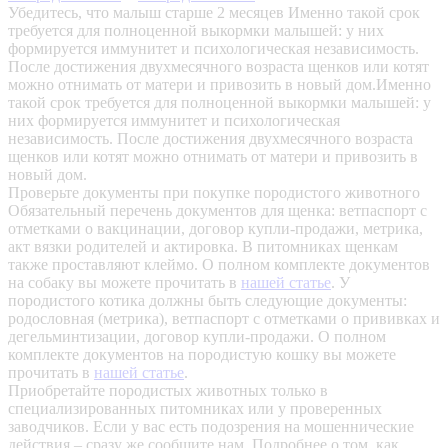
Убедитесь, что малыш старше 2 месяцев
Именно такой срок
требуется для полноценной выкормки малышей: у них
формируется иммунитет и психологическая независимость.
После достижения двухмесячного возраста щенков или котят
можно отнимать от матери и привозить в новый дом.Именно
такой срок требуется для полноценной выкормки малышей: у
них формируется иммунитет и психологическая
независимость. После достижения двухмесячного возраста
щенков или котят можно отнимать от матери и привозить в
новый дом.
Проверьте документы при покупке породистого животного
Обязательный перечень документов для щенка: ветпаспорт с
отметками о вакцинации, договор купли-продажи, метрика,
акт вязки родителей и актировка. В питомниках щенкам
также проставляют клеймо. О полном комплекте документов
на собаку вы можете прочитать в
нашей статье
.
У
породистого котика должны быть следующие документы:
родословная (метрика), ветпаспорт с отметками о прививках и
дегельминтизации, договор купли-продажи. О полном
комплекте документов на породистую кошку вы можете
прочитать в
нашей статье
.
Приобретайте породистых животных только в
специализированных питомниках или у проверенных
заводчиков. Если у вас есть подозрения на мошеннические
действия – сразу же сообщите нам.
Подробнее о том, как