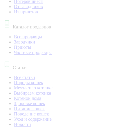
Потерявшиеся
От заводчиков
Из приютов
Каталог продавцов
Все продавцы
Заводчики
Приюты
Частные продавцы
Статьи
Все статьи
Породы кошек
Мечтаете о котенке
Выбираем котенка
Котенок дома
Здоровье кошек
Питание кошек
Поведение кошек
Уход и содержание
Новости