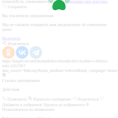
пожалуйста, ознакомьтесь с
рекомендациями при покупке.
Сохранить
Вы отключили уведомления
Мы не сможем отправить вам уведомление об изменении
цены
Включить
Поделиться
https://kinpet.ru/card/domodedovo/koshki/dve-koshki-v-dobrye-
ruki-116159/?
utm_source=linkcopy&utm_medium=referral&utm_campaign=sharec
Ссылка скопирована
Действия
Позвонить
Написать сообщение
Поделиться
Добавить в избранное
Удалить из избранного
Пожаловаться на объявление