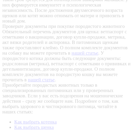
них формируется иммунитет и психологическая
независимость. После достижения двухмесячного возраста
щенков или котят можно отнимать от матери и привозить в
новый дом.
Проверьте документы при покупке породистого животного
Обязательный перечень документов для щенка: ветпаспорт с
отметками о вакцинации, договор купли-продажи, метрика,
акт вязки родителей и актировка. В питомниках щенкам
также проставляют клеймо. О полном комплекте документов
на собаку вы можете прочитать в
нашей статье
.
У
породистого котика должны быть следующие документы:
родословная (метрика), ветпаспорт с отметками о прививках и
дегельминтизации, договор купли-продажи. О полном
комплекте документов на породистую кошку вы можете
прочитать в
нашей статье
.
Приобретайте породистых животных только в
специализированных питомниках или у проверенных
заводчиков. Если у вас есть подозрения на мошеннические
действия – сразу же сообщите нам.
Подробнее о том, как
выбрать здорового и чистокровного питомца, читайте в
наших статьях:
Как выбрать котенка
Как выбрать щенка