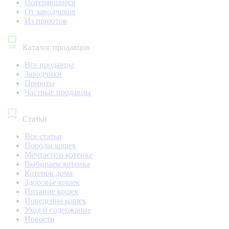
Потерявшиеся
От заводчиков
Из приютов
Каталог продавцов
Все продавцы
Заводчики
Приюты
Частные продавцы
Статьи
Все статьи
Породы кошек
Мечтаете о котенке
Выбираем котенка
Котенок дома
Здоровье кошек
Питание кошек
Поведение кошек
Уход и содержание
Новости