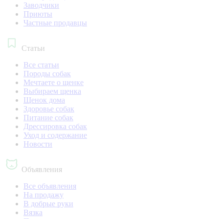
Заводчики
Приюты
Частные продавцы
Статьи
Все статьи
Породы собак
Мечтаете о щенке
Выбираем щенка
Щенок дома
Здоровье собак
Питание собак
Дрессировка собак
Уход и содержание
Новости
Объявления
Все объявления
На продажу
В добрые руки
Вязка