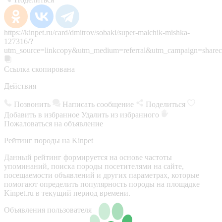
https://kinpet.ru/card/dmitrov/sobaki/super-malchik-mishka-
127316/?
utm_source=linkcopy&utm_medium=referral&utm_campaign=sharec
Ссылка скопирована
Действия
Позвонить
Написать сообщение
Поделиться
Добавить в избранное
Удалить из избранного
Пожаловаться на объявление
Рейтинг породы на Kinpet
Данный рейтинг формируется на основе частоты
упоминаний, поиска породы посетителями на сайте,
посещаемости объявлений и других параметрах, которые
помогают определить популярность породы на площадке
Kinpet.ru в текущий период времени.
Объявления пользователя