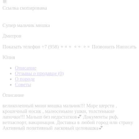
Ссылка скопирована
Супер мальчик мишка
Дмитров
Показать телефон
+7 (958) ⚬⚬⚬ ⚬⚬ ⚬⚬
Позвонить
Написать
Юлия
Описание
Отзывы о продавце
(0)
О породе
Советы
Описание
великолепный мини мишка мальчик!!! Море шерсти ,
крошечный носик , малюсенькие ушки, толстенькие
лапочки!!! Малыш без недостатков💕 Документы ркф,
ветпаспорт, вакцинация. Доставка в любой город или страну
Активный позитивный ласковый целовашка💕