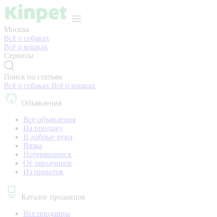
Москва
Всё о собаках
Всё о кошках
Сервисы
Поиск по статьям
Всё о собаках
Всё о кошках
Объявления
Все объявления
На продажу
В добрые руки
Вязка
Потерявшиеся
От заводчиков
Из приютов
Каталог продавцов
Все продавцы