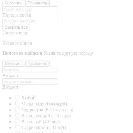
Сбросить
Применить
Породы собак
Выбрать все
Популярные
Каталог пород
Ничего не найдено
Укажите другую породу
Сбросить
Применить
Возраст
Возраст
Любой
Малыш (до 6 месяцев)
Подросток (6-11 месяцев)
Взрослеющий (1-3 года)
Взрослый (4-6 лет)
Стареющий (7-11 лет)