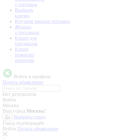
у питомца
Выбрать
кличку
Изучаем эмоции питомца
Журнал
о питомцах
Kinpet для
продавцов
Kinpet
помогает
приютам
Войти в профиль
Подать объявление
Нет результатов
Войти
Москва
Ваш город
Москва
?
Выбрать город
Да
Город подтверждён
Войти
Подать объявление