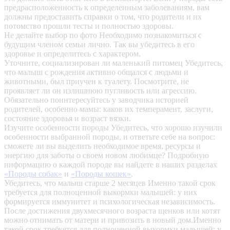
предрасположенность к определенным заболеваниям, вам
должны предоставить справки о том, что родители и их
потомство прошли тесты и полностью здоровы.
Не делайте выбор по фото
Необходимо познакомиться с
будущим членом семьи лично. Так вы убедитесь в его
здоровье и определитесь с характером.
Уточните, социализирован ли маленький питомец
Убедитесь,
что малыш с рождения активно общался с людьми и
животными, был приучен к туалету. Посмотрите, не
проявляет ли он излишнюю пугливость или агрессию.
Обязательно поинтересуйтесь у заводчика историей
родителей, особенно мамы: каков их темперамент, заслуги,
состояние здоровья и возраст вязки.
Изучите особенности породы
Убедитесь, что хорошо изучили
особенности выбранной породы, и ответьте себе на вопрос:
сможете ли вы выделить необходимое время, ресурсы и
энергию для заботы о своем новом любимце? Подробную
информацию о каждой породе вы найдете в наших разделах
«Породы собак»
и
«Породы кошек»
.
Убедитесь, что малыш старше 2 месяцев
Именно такой срок
требуется для полноценной выкормки малышей: у них
формируется иммунитет и психологическая независимость.
После достижения двухмесячного возраста щенков или котят
можно отнимать от матери и привозить в новый дом.Именно
такой срок требуется для полноценной выкормки малышей: у