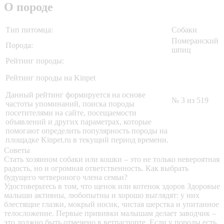
О породе
Тип питомца:
Собаки
Померанский
Порода:
шпиц
Рейтинг породы:
Рейтинг породы на Kinpet
Данный рейтинг формируется на основе
№ 3 из 519
частоты упоминаний, поиска породы
посетителями на сайте, посещаемости
объявлений и других параметрах, которые
помогают определить популярность породы на
площадке Kinpet.ru в текущий период времени.
Советы
Стать хозяином собаки или кошки – это не только невероятная
радость, но и огромная ответственность. Как выбрать
будущего четвероного члена семьи?
Удостоверьтесь в том, что щенок или котенок здоров
Здоровые
малыши активны, любопытны и хорошо выглядят: у них
блестящие глазки, мокрый носик, чистая шерстка и упитанное
телосложение. Первые прививки малышам делает заводчик –
это должно быть отмечено в ветпаспорте. Если у породы есть