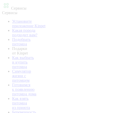
Сервисы
Сервисы
Установите
приложение Kinpet
Какая порода
подходит вам?
Подобрать
питомца
Подарки
от Kinpet
Как выбрать
и купить
питомца
Симулятор
жизни с
питомцем
Готовимся
к появлению
питомца дома
Как взять
питомца
из приюта
Беременность