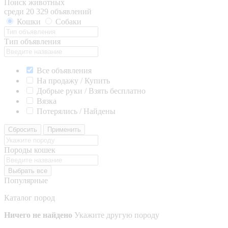
Поиск животных
среди 20 329 объявлений
Кошки
Собаки
Тип объявления
Все объявления
На продажу / Купить
Добрые руки / Взять бесплатно
Вязка
Потерялись / Найдены
Сбросить
Применить
Породы кошек
Выбрать все
Популярные
Каталог пород
Ничего не найдено
Укажите другую породу