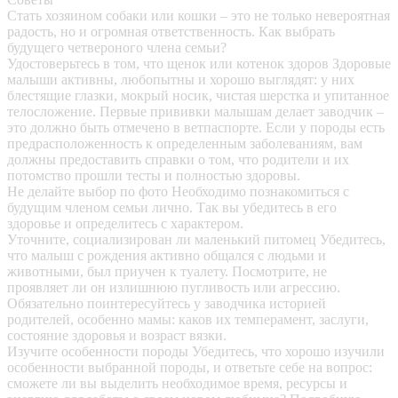
Стать хозяином собаки или кошки – это не только невероятная
радость, но и огромная ответственность. Как выбрать
будущего четвероного члена семьи?
Удостоверьтесь в том, что щенок или котенок здоров
Здоровые
малыши активны, любопытны и хорошо выглядят: у них
блестящие глазки, мокрый носик, чистая шерстка и упитанное
телосложение. Первые прививки малышам делает заводчик –
это должно быть отмечено в ветпаспорте. Если у породы есть
предрасположенность к определенным заболеваниям, вам
должны предоставить справки о том, что родители и их
потомство прошли тесты и полностью здоровы.
Не делайте выбор по фото
Необходимо познакомиться с
будущим членом семьи лично. Так вы убедитесь в его
здоровье и определитесь с характером.
Уточните, социализирован ли маленький питомец
Убедитесь,
что малыш с рождения активно общался с людьми и
животными, был приучен к туалету. Посмотрите, не
проявляет ли он излишнюю пугливость или агрессию.
Обязательно поинтересуйтесь у заводчика историей
родителей, особенно мамы: каков их темперамент, заслуги,
состояние здоровья и возраст вязки.
Изучите особенности породы
Убедитесь, что хорошо изучили
особенности выбранной породы, и ответьте себе на вопрос:
сможете ли вы выделить необходимое время, ресурсы и