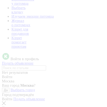
у питомца
Выбрать
кличку
Изучаем эмоции питомца
Журнал
о питомцах
Kinpet для
продавцов
Kinpet
помогает
приютам
Войти в профиль
Подать объявление
Нет результатов
Войти
Москва
Ваш город
Москва
?
Выбрать город
Да
Город подтверждён
Войти
Подать объявление