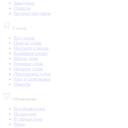
Заводчики
Приюты
Частные продавцы
Статьи
Все статьи
Породы собак
Мечтаете о щенке
Выбираем щенка
Щенок дома
Здоровье собак
Питание собак
Дрессировка собак
Уход и содержание
Новости
Объявления
Все объявления
На продажу
В добрые руки
Вязка