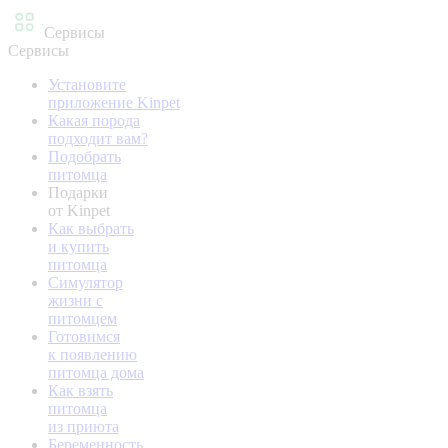
Сервисы
Сервисы
Установите
приложение Kinpet
Какая порода
подходит вам?
Подобрать
питомца
Подарки
от Kinpet
Как выбрать
и купить
питомца
Симулятор
жизни с
питомцем
Готовимся
к появлению
питомца дома
Как взять
питомца
из приюта
Беременность