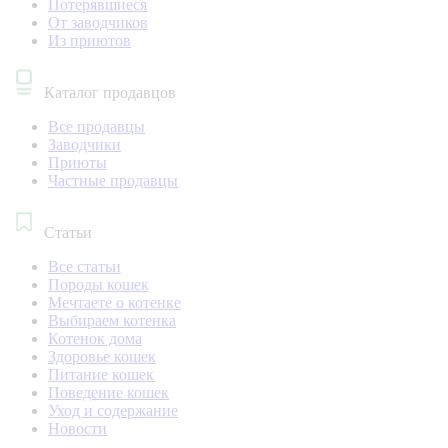
Потерявшиеся
От заводчиков
Из приютов
Каталог продавцов
Все продавцы
Заводчики
Приюты
Частные продавцы
Статьи
Все статьи
Породы кошек
Мечтаете о котенке
Выбираем котенка
Котенок дома
Здоровье кошек
Питание кошек
Поведение кошек
Уход и содержание
Новости