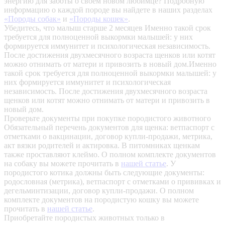
энергию для заботы о своем новом любимце? Подробную
информацию о каждой породе вы найдете в наших разделах
«Породы собак»
и
«Породы кошек»
.
Убедитесь, что малыш старше 2 месяцев
Именно такой срок
требуется для полноценной выкормки малышей: у них
формируется иммунитет и психологическая независимость.
После достижения двухмесячного возраста щенков или котят
можно отнимать от матери и привозить в новый дом.Именно
такой срок требуется для полноценной выкормки малышей: у
них формируется иммунитет и психологическая
независимость. После достижения двухмесячного возраста
щенков или котят можно отнимать от матери и привозить в
новый дом.
Проверьте документы при покупке породистого животного
Обязательный перечень документов для щенка: ветпаспорт с
отметками о вакцинации, договор купли-продажи, метрика,
акт вязки родителей и актировка. В питомниках щенкам
также проставляют клеймо. О полном комплекте документов
на собаку вы можете прочитать в
нашей статье
.
У
породистого котика должны быть следующие документы:
родословная (метрика), ветпаспорт с отметками о прививках и
дегельминтизации, договор купли-продажи. О полном
комплекте документов на породистую кошку вы можете
прочитать в
нашей статье
.
Приобретайте породистых животных только в