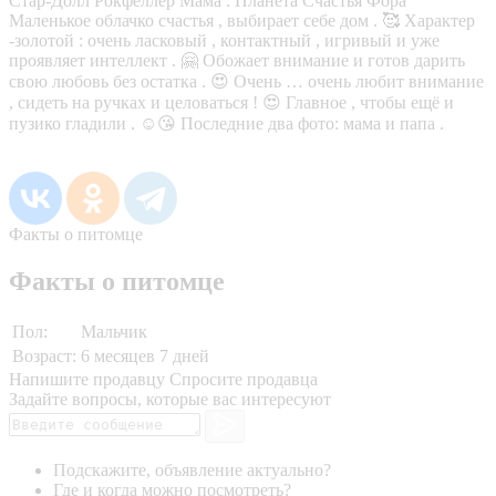
Стар-Долл Рокфеллер Мама : Планета Счастья Фора
Маленькое облачко счастья , выбирает себе дом . 🥰 Характер
-золотой : очень ласковый , контактный , игривый и уже
проявляет интеллект . 🤗 Обожает внимание и готов дарить
свою любовь без остатка . 😍 Очень … очень любит внимание
, сидеть на ручках и целоваться ! 😍 Главное , чтобы ещё и
пузико гладили . ☺️😘 Последние два фото: мама и папа .
Факты о питомце
Факты о питомце
Пол:
Мальчик
Возраст:
6 месяцев 7 дней
Напишите продавцу
Спросите продавца
Задайте вопросы, которые вас интересуют
Подскажите, объявление актуально?
Где и когда можно посмотреть?