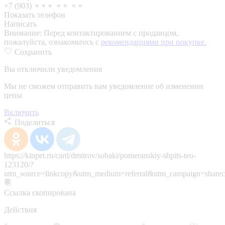
+7 (903) ⚬⚬⚬ ⚬⚬ ⚬⚬
Показать телефон
Написать
Внимание:
Перед контактированием с продавцом,
пожалуйста, ознакомьтесь с
рекомендациями при покупке.
Сохранить
Вы отключили уведомления
Мы не сможем отправить вам уведомление об изменении
цены
Включить
Поделиться
https://kinpet.ru/card/dmitrov/sobaki/pomeranskiy-shpits-teo-
123120/?
utm_source=linkcopy&utm_medium=referral&utm_campaign=sharec
Ссылка скопирована
Действия