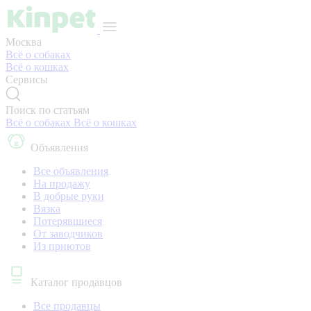
Москва
Всё о собаках
Всё о кошках
Сервисы
Поиск по статьям
Всё о собаках
Всё о кошках
Объявления
Все объявления
На продажу
В добрые руки
Вязка
Потерявшиеся
От заводчиков
Из приютов
Каталог продавцов
Все продавцы