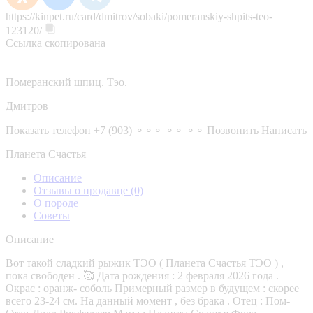
https://kinpet.ru/card/dmitrov/sobaki/pomeranskiy-shpits-teo-
123120/
Ссылка скопирована
Померанский шпиц. Тэо.
Дмитров
Показать телефон
+7 (903) ⚬⚬⚬ ⚬⚬ ⚬⚬
Позвонить
Написать
Планета Счастья
Описание
Отзывы о продавце
(0)
О породе
Советы
Описание
Вот такой сладкий рыжик ТЭО ( Планета Счастья ТЭО ) ,
пока свободен . 🥰 Дата рождения : 2 февраля 2026 года .
Окрас : оранж- соболь Примерный размер в будущем : скорее
всего 23-24 см. На данный момент , без брака . Отец : Пом-