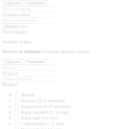
Сбросить
Применить
Породы собак
Выбрать все
Популярные
Каталог пород
Ничего не найдено
Укажите другую породу
Сбросить
Применить
Возраст
Возраст
Любой
Малыш (до 6 месяцев)
Подросток (6-11 месяцев)
Взрослеющий (1-3 года)
Взрослый (4-6 лет)
Стареющий (7-11 лет)