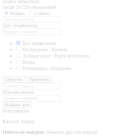
Поиск животных
среди 20 329 объявлений
Кошки
Собаки
Тип объявления
Все объявления
На продажу / Купить
Добрые руки / Взять бесплатно
Вязка
Потерялись / Найдены
Сбросить
Применить
Породы кошек
Выбрать все
Популярные
Каталог пород
Ничего не найдено
Укажите другую породу