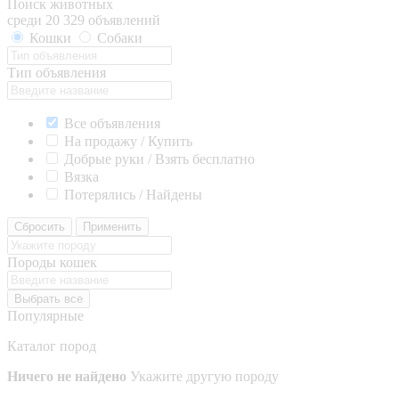
Поиск животных
среди 20 329 объявлений
Кошки
Собаки
Тип объявления
Все объявления
На продажу / Купить
Добрые руки / Взять бесплатно
Вязка
Потерялись / Найдены
Сбросить
Применить
Породы кошек
Выбрать все
Популярные
Каталог пород
Ничего не найдено
Укажите другую породу