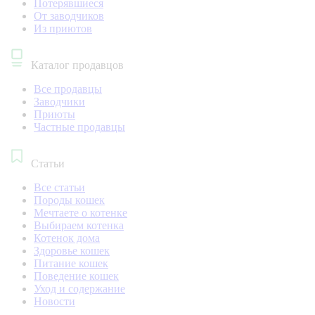
Потерявшиеся
От заводчиков
Из приютов
Каталог продавцов
Все продавцы
Заводчики
Приюты
Частные продавцы
Статьи
Все статьи
Породы кошек
Мечтаете о котенке
Выбираем котенка
Котенок дома
Здоровье кошек
Питание кошек
Поведение кошек
Уход и содержание
Новости