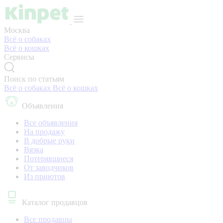
Москва
Всё о собаках
Всё о кошках
Сервисы
Поиск по статьям
Всё о собаках
Всё о кошках
Объявления
Все объявления
На продажу
В добрые руки
Вязка
Потерявшиеся
От заводчиков
Из приютов
Каталог продавцов
Все продавцы