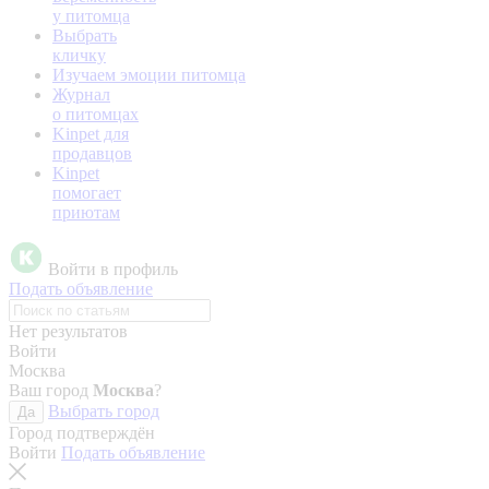
у питомца
Выбрать
кличку
Изучаем эмоции питомца
Журнал
о питомцах
Kinpet для
продавцов
Kinpet
помогает
приютам
Войти в профиль
Подать объявление
Нет результатов
Войти
Москва
Ваш город
Москва
?
Выбрать город
Да
Город подтверждён
Войти
Подать объявление