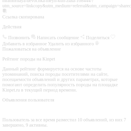
mramornaya-devochka-meyn-kun-zlata-108444/?
utm_source=linkcopy&utm_medium=referral&utm_campaign=sharec
Ссылка скопирована
Действия
Позвонить
Написать сообщение
Поделиться
Добавить в избранное
Удалить из избранного
Пожаловаться на объявление
Рейтинг породы на Kinpet
Данный рейтинг формируется на основе частоты
упоминаний, поиска породы посетителями на сайте,
посещаемости объявлений и других параметрах, которые
помогают определить популярность породы на площадке
Kinpet.ru в текущий период времени.
Объявления пользователя
Пользователь за все время разместил 10 объявлений, из них 7
завершено, 9 активны.