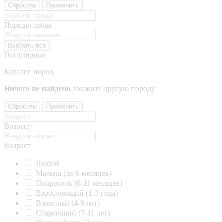
Сбросить
Применить
Породы собак
Выбрать все
Популярные
Каталог пород
Ничего не найдено
Укажите другую породу
Сбросить
Применить
Возраст
Возраст
Любой
Малыш (до 6 месяцев)
Подросток (6-11 месяцев)
Взрослеющий (1-3 года)
Взрослый (4-6 лет)
Стареющий (7-11 лет)