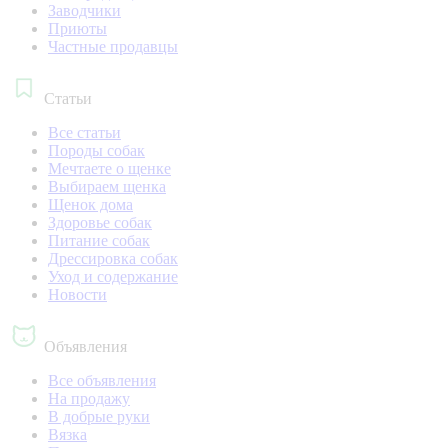
Заводчики
Приюты
Частные продавцы
Статьи
Все статьи
Породы собак
Мечтаете о щенке
Выбираем щенка
Щенок дома
Здоровье собак
Питание собак
Дрессировка собак
Уход и содержание
Новости
Объявления
Все объявления
На продажу
В добрые руки
Вязка