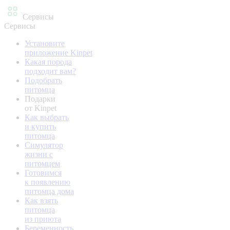
Сервисы
Сервисы
Установите
приложение Kinpet
Какая порода
подходит вам?
Подобрать
питомца
Подарки
от Kinpet
Как выбрать
и купить
питомца
Симулятор
жизни с
питомцем
Готовимся
к появлению
питомца дома
Как взять
питомца
из приюта
Беременность