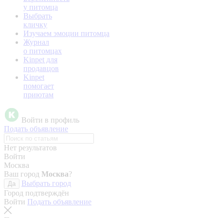
у питомца
Выбрать
кличку
Изучаем эмоции питомца
Журнал
о питомцах
Kinpet для
продавцов
Kinpet
помогает
приютам
Войти в профиль
Подать объявление
Нет результатов
Войти
Москва
Ваш город
Москва
?
Выбрать город
Да
Город подтверждён
Войти
Подать объявление