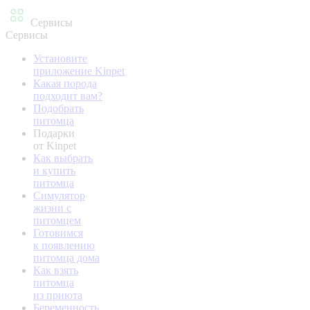
Сервисы
Сервисы
Установите
приложение Kinpet
Какая порода
подходит вам?
Подобрать
питомца
Подарки
от Kinpet
Как выбрать
и купить
питомца
Симулятор
жизни с
питомцем
Готовимся
к появлению
питомца дома
Как взять
питомца
из приюта
Беременность