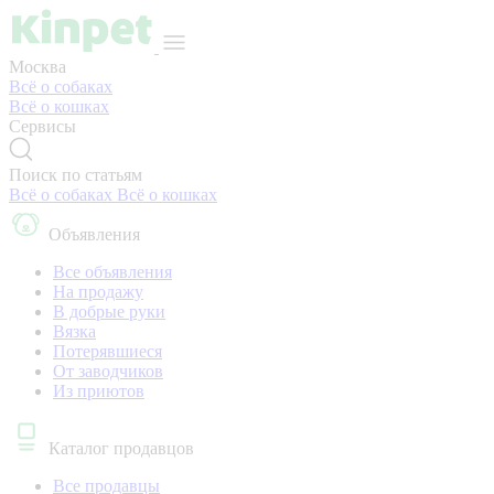
Москва
Всё о собаках
Всё о кошках
Сервисы
Поиск по статьям
Всё о собаках
Всё о кошках
Объявления
Все объявления
На продажу
В добрые руки
Вязка
Потерявшиеся
От заводчиков
Из приютов
Каталог продавцов
Все продавцы