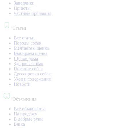
Заводчики
Приюты
Частные продавцы
Статьи
Все статьи
Породы собак
Мечтаете о щенке
Выбираем щенка
Щенок дома
Здоровье собак
Питание собак
Дрессировка собак
Уход и содержание
Новости
Объявления
Все объявления
На продажу
В добрые руки
Вязка