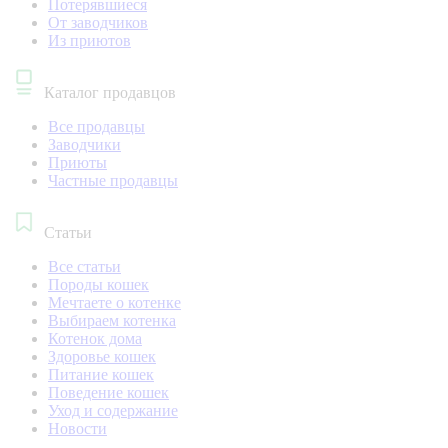
Потерявшиеся
От заводчиков
Из приютов
Каталог продавцов
Все продавцы
Заводчики
Приюты
Частные продавцы
Статьи
Все статьи
Породы кошек
Мечтаете о котенке
Выбираем котенка
Котенок дома
Здоровье кошек
Питание кошек
Поведение кошек
Уход и содержание
Новости