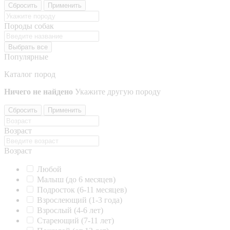
Сбросить
Применить
Породы собак
Выбрать все
Популярные
Каталог пород
Ничего не найдено
Укажите другую породу
Сбросить
Применить
Возраст
Возраст
Любой
Малыш (до 6 месяцев)
Подросток (6-11 месяцев)
Взрослеющий (1-3 года)
Взрослый (4-6 лет)
Стареющий (7-11 лет)