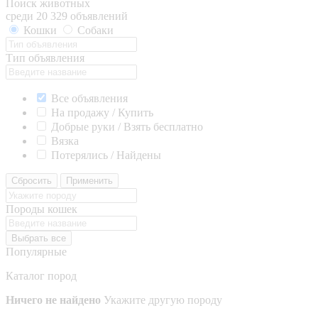
Поиск животных
среди 20 329 объявлений
Кошки
Собаки
Тип объявления
Все объявления
На продажу / Купить
Добрые руки / Взять бесплатно
Вязка
Потерялись / Найдены
Сбросить
Применить
Породы кошек
Выбрать все
Популярные
Каталог пород
Ничего не найдено
Укажите другую породу