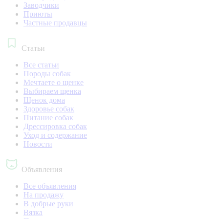
Заводчики
Приюты
Частные продавцы
Статьи
Все статьи
Породы собак
Мечтаете о щенке
Выбираем щенка
Щенок дома
Здоровье собак
Питание собак
Дрессировка собак
Уход и содержание
Новости
Объявления
Все объявления
На продажу
В добрые руки
Вязка