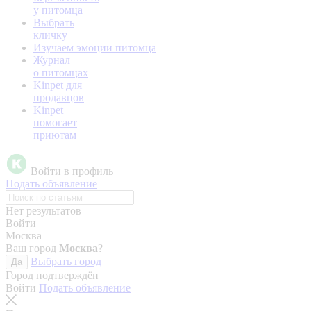
у питомца
Выбрать
кличку
Изучаем эмоции питомца
Журнал
о питомцах
Kinpet для
продавцов
Kinpet
помогает
приютам
Войти в профиль
Подать объявление
Нет результатов
Войти
Москва
Ваш город
Москва
?
Выбрать город
Да
Город подтверждён
Войти
Подать объявление