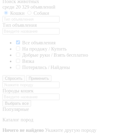
Поиск животных
среди 20 329 объявлений
Кошки
Собаки
Тип объявления
Все объявления
На продажу / Купить
Добрые руки / Взять бесплатно
Вязка
Потерялись / Найдены
Сбросить
Применить
Породы кошек
Выбрать все
Популярные
Каталог пород
Ничего не найдено
Укажите другую породу