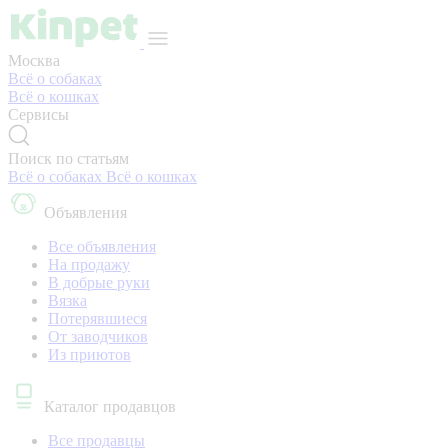
Москва
Всё о собаках
Всё о кошках
Сервисы
Поиск по статьям
Всё о собаках
Всё о кошках
Объявления
Все объявления
На продажу
В добрые руки
Вязка
Потерявшиеся
От заводчиков
Из приютов
Каталог продавцов
Все продавцы