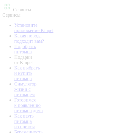
Сервисы
Сервисы
Установите
приложение Kinpet
Какая порода
подходит вам?
Подобрать
питомца
Подарки
от Kinpet
Как выбрать
и купить
питомца
Симулятор
жизни с
питомцем
Готовимся
к появлению
питомца дома
Как взять
питомца
из приюта
Беременность