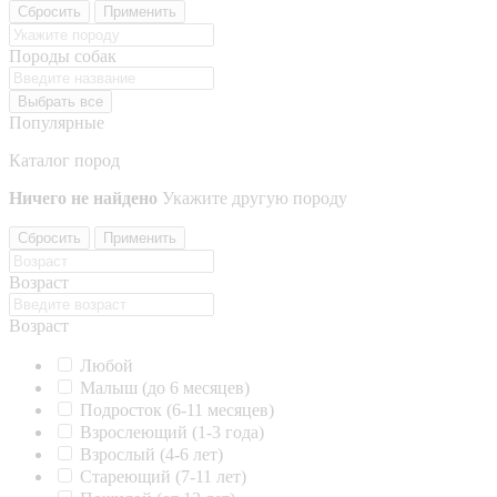
Сбросить
Применить
Породы собак
Выбрать все
Популярные
Каталог пород
Ничего не найдено
Укажите другую породу
Сбросить
Применить
Возраст
Возраст
Любой
Малыш (до 6 месяцев)
Подросток (6-11 месяцев)
Взрослеющий (1-3 года)
Взрослый (4-6 лет)
Стареющий (7-11 лет)