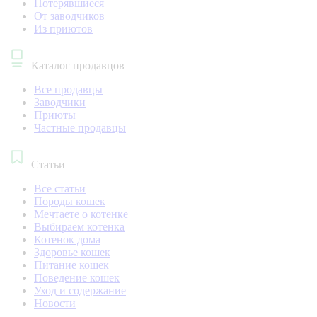
Потерявшиеся
От заводчиков
Из приютов
Каталог продавцов
Все продавцы
Заводчики
Приюты
Частные продавцы
Статьи
Все статьи
Породы кошек
Мечтаете о котенке
Выбираем котенка
Котенок дома
Здоровье кошек
Питание кошек
Поведение кошек
Уход и содержание
Новости