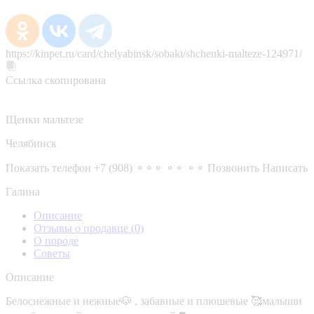
https://kinpet.ru/card/chelyabinsk/sobaki/shchenki-malteze-124971/
Ссылка скопирована
Щенки мальтезе
Челябинск
Показать телефон
+7 (908) ⚬⚬⚬ ⚬⚬ ⚬⚬
Позвонить
Написать
Галина
Описание
Отзывы о продавце
(0)
О породе
Советы
Описание
Белоснежные и нежные🐶 , забавные и плюшевые 🥰малыши