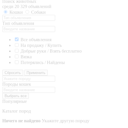
Поиск животных
среди 20 329 объявлений
Кошки
Собаки
Тип объявления
Все объявления
На продажу / Купить
Добрые руки / Взять бесплатно
Вязка
Потерялись / Найдены
Сбросить
Применить
Породы кошек
Выбрать все
Популярные
Каталог пород
Ничего не найдено
Укажите другую породу