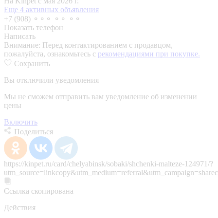
На Kinpet c мая 2026 г.
Еще 4 активных объявления
+7 (908) ⚬⚬⚬ ⚬⚬ ⚬⚬
Показать телефон
Написать
Внимание:
Перед контактированием с продавцом,
пожалуйста, ознакомьтесь с
рекомендациями при покупке.
Сохранить
Вы отключили уведомления
Мы не сможем отправить вам уведомление об изменении
цены
Включить
Поделиться
https://kinpet.ru/card/chelyabinsk/sobaki/shchenki-malteze-124971/?
utm_source=linkcopy&utm_medium=referral&utm_campaign=sharec
Ссылка скопирована
Действия