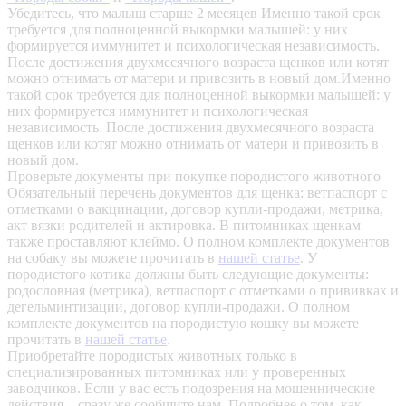
Убедитесь, что малыш старше 2 месяцев
Именно такой срок
требуется для полноценной выкормки малышей: у них
формируется иммунитет и психологическая независимость.
После достижения двухмесячного возраста щенков или котят
можно отнимать от матери и привозить в новый дом.Именно
такой срок требуется для полноценной выкормки малышей: у
них формируется иммунитет и психологическая
независимость. После достижения двухмесячного возраста
щенков или котят можно отнимать от матери и привозить в
новый дом.
Проверьте документы при покупке породистого животного
Обязательный перечень документов для щенка: ветпаспорт с
отметками о вакцинации, договор купли-продажи, метрика,
акт вязки родителей и актировка. В питомниках щенкам
также проставляют клеймо. О полном комплекте документов
на собаку вы можете прочитать в
нашей статье
.
У
породистого котика должны быть следующие документы:
родословная (метрика), ветпаспорт с отметками о прививках и
дегельминтизации, договор купли-продажи. О полном
комплекте документов на породистую кошку вы можете
прочитать в
нашей статье
.
Приобретайте породистых животных только в
специализированных питомниках или у проверенных
заводчиков. Если у вас есть подозрения на мошеннические
действия – сразу же сообщите нам.
Подробнее о том, как