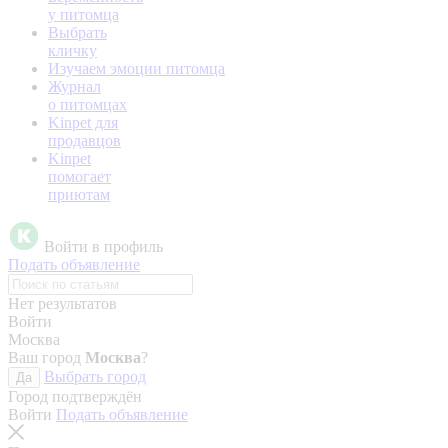
у питомца
Выбрать
кличку
Изучаем эмоции питомца
Журнал
о питомцах
Kinpet для
продавцов
Kinpet
помогает
приютам
Войти в профиль
Подать объявление
Нет результатов
Войти
Москва
Ваш город
Москва
?
Выбрать город
Да
Город подтверждён
Войти
Подать объявление