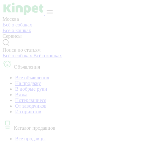
Москва
Всё о собаках
Всё о кошках
Сервисы
Поиск по статьям
Всё о собаках
Всё о кошках
Объявления
Все объявления
На продажу
В добрые руки
Вязка
Потерявшиеся
От заводчиков
Из приютов
Каталог продавцов
Все продавцы