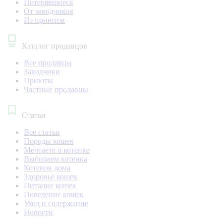
Потерявшиеся
От заводчиков
Из приютов
Каталог продавцов
Все продавцы
Заводчики
Приюты
Частные продавцы
Статьи
Все статьи
Породы кошек
Мечтаете о котенке
Выбираем котенка
Котенок дома
Здоровье кошек
Питание кошек
Поведение кошек
Уход и содержание
Новости