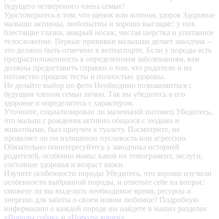
будущего четвероного члена семьи?
Удостоверьтесь в том, что щенок или котенок здоров
Здоровые
малыши активны, любопытны и хорошо выглядят: у них
блестящие глазки, мокрый носик, чистая шерстка и упитанное
телосложение. Первые прививки малышам делает заводчик –
это должно быть отмечено в ветпаспорте. Если у породы есть
предрасположенность к определенным заболеваниям, вам
должны предоставить справки о том, что родители и их
потомство прошли тесты и полностью здоровы.
Не делайте выбор по фото
Необходимо познакомиться с
будущим членом семьи лично. Так вы убедитесь в его
здоровье и определитесь с характером.
Уточните, социализирован ли маленький питомец
Убедитесь,
что малыш с рождения активно общался с людьми и
животными, был приучен к туалету. Посмотрите, не
проявляет ли он излишнюю пугливость или агрессию.
Обязательно поинтересуйтесь у заводчика историей
родителей, особенно мамы: каков их темперамент, заслуги,
состояние здоровья и возраст вязки.
Изучите особенности породы
Убедитесь, что хорошо изучили
особенности выбранной породы, и ответьте себе на вопрос:
сможете ли вы выделить необходимое время, ресурсы и
энергию для заботы о своем новом любимце? Подробную
информацию о каждой породе вы найдете в наших разделах
«Породы собак»
и
«Породы кошек»
.