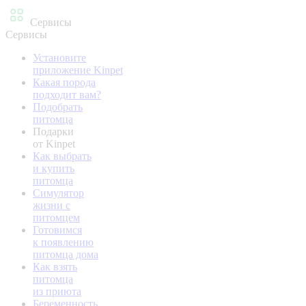
Сервисы
Сервисы
Установите
приложение Kinpet
Какая порода
подходит вам?
Подобрать
питомца
Подарки
от Kinpet
Как выбрать
и купить
питомца
Симулятор
жизни с
питомцем
Готовимся
к появлению
питомца дома
Как взять
питомца
из приюта
Беременность