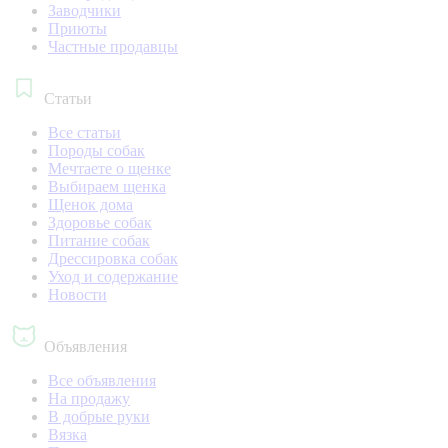
Заводчики
Приюты
Частные продавцы
Статьи
Все статьи
Породы собак
Мечтаете о щенке
Выбираем щенка
Щенок дома
Здоровье собак
Питание собак
Дрессировка собак
Уход и содержание
Новости
Объявления
Все объявления
На продажу
В добрые руки
Вязка