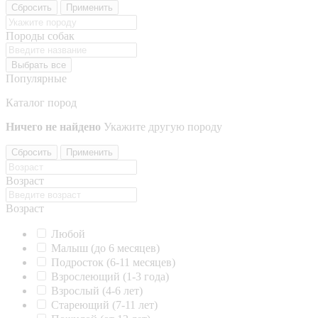
Сбросить
Применить
Породы собак
Выбрать все
Популярные
Каталог пород
Ничего не найдено
Укажите другую породу
Сбросить
Применить
Возраст
Возраст
Любой
Малыш (до 6 месяцев)
Подросток (6-11 месяцев)
Взрослеющий (1-3 года)
Взрослый (4-6 лет)
Стареющий (7-11 лет)