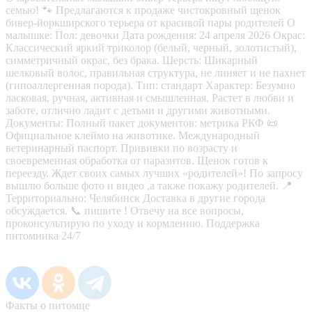
семью! 🐾 Предлагаются к продаже чистокровный щенок
бивер-йоркширского терьера от красивой пары родителей О
малышке: Пол: девочки Дата рождения: 24 апреля 2026 Окрас:
Классический яркий триколор (белый, черный, золотистый),
симметричный окрас, без брака. Шерсть: Шикарный
шелковый волос, правильная структура, не линяет и не пахнет
(гипоаллергенная порода). Тип: стандарт Характер: Безумно
ласковая, ручная, активная и смышленная. Растет в любви и
заботе, отлично ладит с детьми и другими животными.
Документы: Полный пакет документов: метрика РКФ 📜
Официальное клеймо на животике. Международный
ветеринарный паспорт. Прививки по возрасту и
своевременная обработка от паразитов. Щенок готов к
переезду. Ждет своих самых лучших «родителей»! По запросу
вышлю больше фото и видео ,а также покажу родителей. 📍
Территориально: Челябинск Доставка в другие города
обсуждается. 📞 пишите ! Отвечу на все вопросы,
проконсультирую по уходу и кормлению. Поддержка
питомника 24/7
Факты о питомце