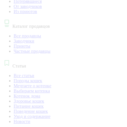
Потерявшиеся
От заводчиков
Из приютов
Каталог продавцов
Все продавцы
Заводчики
Приюты
Частные продавцы
Статьи
Все статьи
Породы кошек
Мечтаете о котенке
Выбираем котенка
Котенок дома
Здоровье кошек
Питание кошек
Поведение кошек
Уход и содержание
Новости