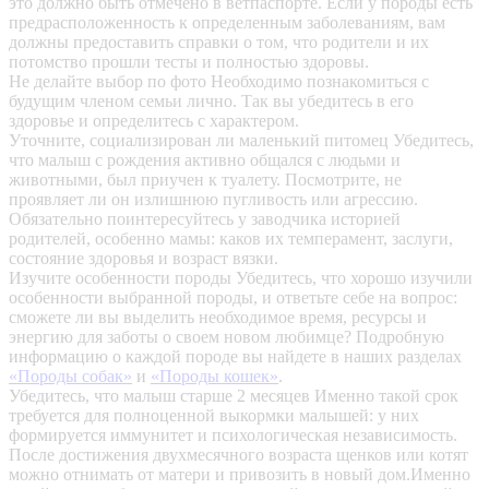
это должно быть отмечено в ветпаспорте. Если у породы есть
предрасположенность к определенным заболеваниям, вам
должны предоставить справки о том, что родители и их
потомство прошли тесты и полностью здоровы.
Не делайте выбор по фото
Необходимо познакомиться с
будущим членом семьи лично. Так вы убедитесь в его
здоровье и определитесь с характером.
Уточните, социализирован ли маленький питомец
Убедитесь,
что малыш с рождения активно общался с людьми и
животными, был приучен к туалету. Посмотрите, не
проявляет ли он излишнюю пугливость или агрессию.
Обязательно поинтересуйтесь у заводчика историей
родителей, особенно мамы: каков их темперамент, заслуги,
состояние здоровья и возраст вязки.
Изучите особенности породы
Убедитесь, что хорошо изучили
особенности выбранной породы, и ответьте себе на вопрос:
сможете ли вы выделить необходимое время, ресурсы и
энергию для заботы о своем новом любимце? Подробную
информацию о каждой породе вы найдете в наших разделах
«Породы собак»
и
«Породы кошек»
.
Убедитесь, что малыш старше 2 месяцев
Именно такой срок
требуется для полноценной выкормки малышей: у них
формируется иммунитет и психологическая независимость.
После достижения двухмесячного возраста щенков или котят
можно отнимать от матери и привозить в новый дом.Именно