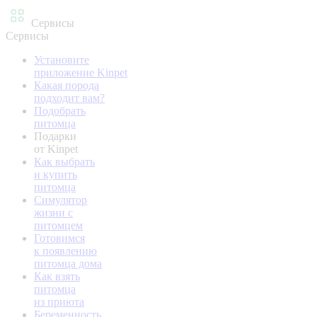
Сервисы
Сервисы
Установите
приложение Kinpet
Какая порода
подходит вам?
Подобрать
питомца
Подарки
от Kinpet
Как выбрать
и купить
питомца
Симулятор
жизни с
питомцем
Готовимся
к появлению
питомца дома
Как взять
питомца
из приюта
Беременность