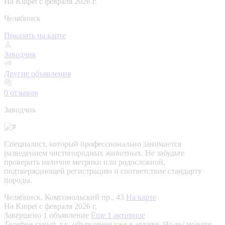
На Kinpet c февраля 2026 г.
Челябинск
Показать на карте
Заводчик
Другие объявления
0
отзывов
Заводчик
Специалист, который профессионально занимается
разведением чистопородных животных. Не забудьте
проверить наличие метрики или родословной,
подтверждающей регистрацию и соответствие стандарту
породы.
Челябинск, Комсомольский пр., 43
На карте
На Kinpet c февраля 2026 г.
Завершено 1 объявление
Еще 1 активное
Телефон скрыт, т.к. объявление уже в архиве. Но вы можете