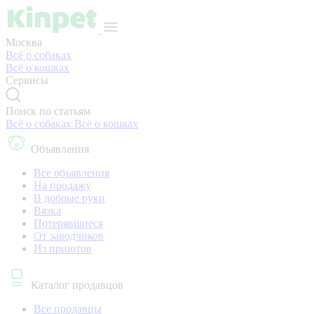
Москва
Всё о собаках
Всё о кошках
Сервисы
Поиск по статьям
Всё о собаках
Всё о кошках
Объявления
Все объявления
На продажу
В добрые руки
Вязка
Потерявшиеся
От заводчиков
Из приютов
Каталог продавцов
Все продавцы