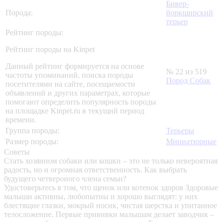
Бивер-
Порода:
йоркширский
терьер
Рейтинг породы:
Рейтинг породы на Kinpet
Данный рейтинг формируется на основе
№ 22 из 519
частоты упоминаний, поиска породы
Пород Собак
посетителями на сайте, посещаемости
объявлений и других параметрах, которые
помогают определить популярность породы
на площадке Kinpet.ru в текущий период
времени.
Группа породы:
Терьеры
Размер породы:
Миниатюрные
Советы
Стать хозяином собаки или кошки – это не только невероятная
радость, но и огромная ответственность. Как выбрать
будущего четвероного члена семьи?
Удостоверьтесь в том, что щенок или котенок здоров
Здоровые
малыши активны, любопытны и хорошо выглядят: у них
блестящие глазки, мокрый носик, чистая шерстка и упитанное
телосложение. Первые прививки малышам делает заводчик –