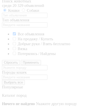
Поиск животных
среди 20 329 объявлений
Кошки
Собаки
Тип объявления
Все объявления
На продажу / Купить
Добрые руки / Взять бесплатно
Вязка
Потерялись / Найдены
Сбросить
Применить
Породы кошек
Выбрать все
Популярные
Каталог пород
Ничего не найдено
Укажите другую породу