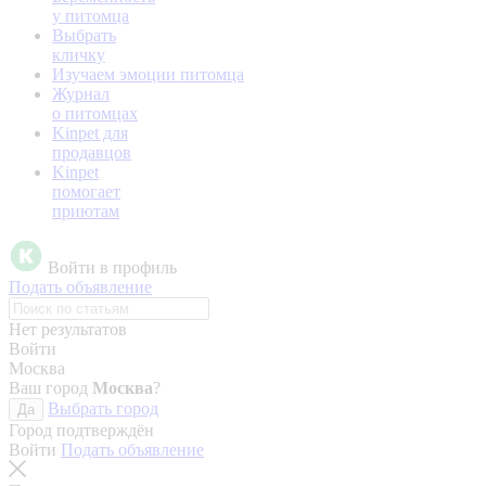
у питомца
Выбрать
кличку
Изучаем эмоции питомца
Журнал
о питомцах
Kinpet для
продавцов
Kinpet
помогает
приютам
Войти в профиль
Подать объявление
Нет результатов
Войти
Москва
Ваш город
Москва
?
Выбрать город
Да
Город подтверждён
Войти
Подать объявление