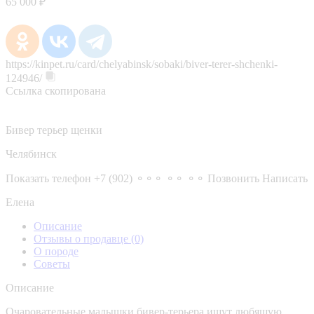
65 000 ₽
https://kinpet.ru/card/chelyabinsk/sobaki/biver-terer-shchenki-
124946/
Ссылка скопирована
Бивер терьер щенки
Челябинск
Показать телефон
+7 (902) ⚬⚬⚬ ⚬⚬ ⚬⚬
Позвонить
Написать
Елена
Описание
Отзывы о продавце
(0)
О породе
Советы
Описание
Очаровательные малышки бивер-терьера ищут любящую