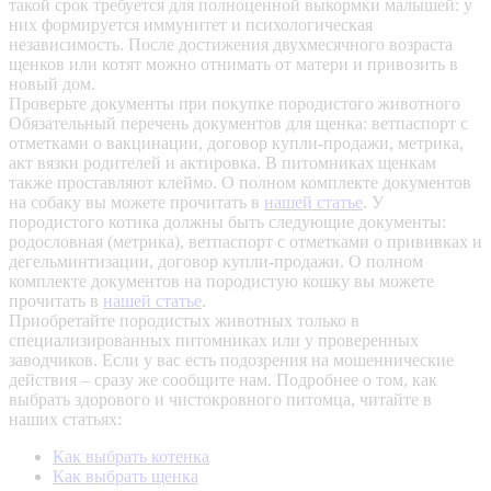
такой срок требуется для полноценной выкормки малышей: у
них формируется иммунитет и психологическая
независимость. После достижения двухмесячного возраста
щенков или котят можно отнимать от матери и привозить в
новый дом.
Проверьте документы при покупке породистого животного
Обязательный перечень документов для щенка: ветпаспорт с
отметками о вакцинации, договор купли-продажи, метрика,
акт вязки родителей и актировка. В питомниках щенкам
также проставляют клеймо. О полном комплекте документов
на собаку вы можете прочитать в
нашей статье
.
У
породистого котика должны быть следующие документы:
родословная (метрика), ветпаспорт с отметками о прививках и
дегельминтизации, договор купли-продажи. О полном
комплекте документов на породистую кошку вы можете
прочитать в
нашей статье
.
Приобретайте породистых животных только в
специализированных питомниках или у проверенных
заводчиков. Если у вас есть подозрения на мошеннические
действия – сразу же сообщите нам.
Подробнее о том, как
выбрать здорового и чистокровного питомца, читайте в
наших статьях:
Как выбрать котенка
Как выбрать щенка