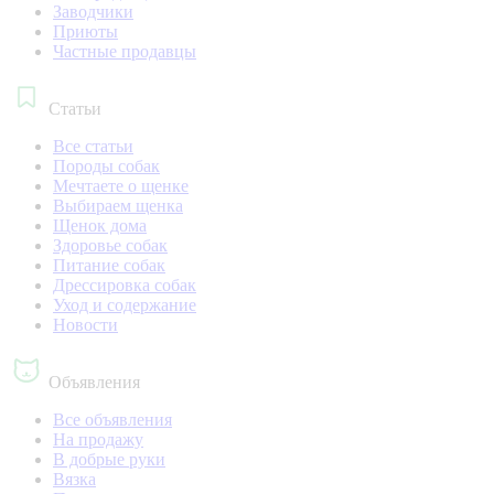
Заводчики
Приюты
Частные продавцы
Статьи
Все статьи
Породы собак
Мечтаете о щенке
Выбираем щенка
Щенок дома
Здоровье собак
Питание собак
Дрессировка собак
Уход и содержание
Новости
Объявления
Все объявления
На продажу
В добрые руки
Вязка