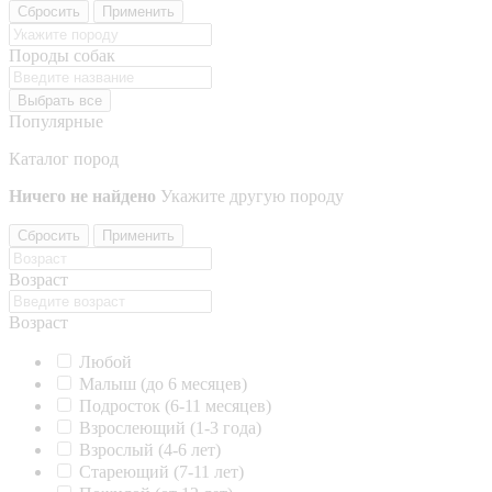
Сбросить
Применить
Породы собак
Выбрать все
Популярные
Каталог пород
Ничего не найдено
Укажите другую породу
Сбросить
Применить
Возраст
Возраст
Любой
Малыш (до 6 месяцев)
Подросток (6-11 месяцев)
Взрослеющий (1-3 года)
Взрослый (4-6 лет)
Стареющий (7-11 лет)