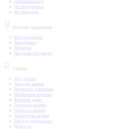
Потерявшиеся
От заводчиков
Из приютов
Каталог продавцов
Все продавцы
Заводчики
Приюты
Частные продавцы
Статьи
Все статьи
Породы кошек
Мечтаете о котенке
Выбираем котенка
Котенок дома
Здоровье кошек
Питание кошек
Поведение кошек
Уход и содержание
Новости