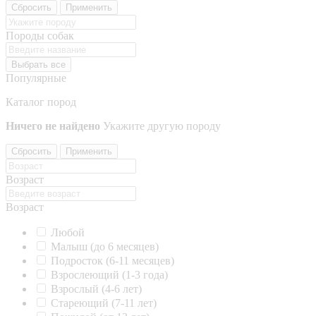
Сбросить
Применить
Породы собак
Выбрать все
Популярные
Каталог пород
Ничего не найдено
Укажите другую породу
Сбросить
Применить
Возраст
Возраст
Любой
Малыш (до 6 месяцев)
Подросток (6-11 месяцев)
Взрослеющий (1-3 года)
Взрослый (4-6 лет)
Стареющий (7-11 лет)