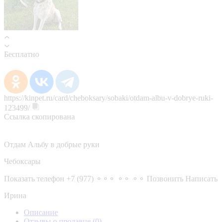
Бесплатно
https://kinpet.ru/card/cheboksary/sobaki/otdam-albu-v-dobrye-ruki-
123499/
Ссылка скопирована
Отдам Альбу в добрые руки
Чебоксары
Показать телефон
+7 (977) ⚬⚬⚬ ⚬⚬ ⚬⚬
Позвонить
Написать
Ирина
Описание
Отзывы о продавце
(0)