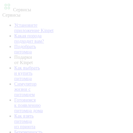
Сервисы
Сервисы
Установите
приложение Kinpet
Какая порода
подходит вам?
Подобрать
питомца
Подарки
от Kinpet
Как выбрать
и купить
питомца
Симулятор
жизни с
питомцем
Готовимся
к появлению
питомца дома
Как взять
питомца
из приюта
Беременность