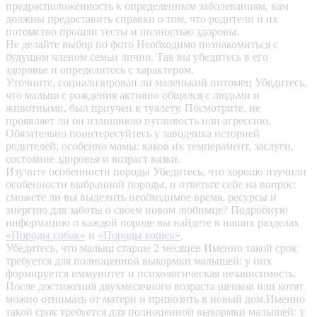
предрасположенность к определенным заболеваниям, вам
должны предоставить справки о том, что родители и их
потомство прошли тесты и полностью здоровы.
Не делайте выбор по фото
Необходимо познакомиться с
будущим членом семьи лично. Так вы убедитесь в его
здоровье и определитесь с характером.
Уточните, социализирован ли маленький питомец
Убедитесь,
что малыш с рождения активно общался с людьми и
животными, был приучен к туалету. Посмотрите, не
проявляет ли он излишнюю пугливость или агрессию.
Обязательно поинтересуйтесь у заводчика историей
родителей, особенно мамы: каков их темперамент, заслуги,
состояние здоровья и возраст вязки.
Изучите особенности породы
Убедитесь, что хорошо изучили
особенности выбранной породы, и ответьте себе на вопрос:
сможете ли вы выделить необходимое время, ресурсы и
энергию для заботы о своем новом любимце? Подробную
информацию о каждой породе вы найдете в наших разделах
«Породы собак»
и
«Породы кошек»
.
Убедитесь, что малыш старше 2 месяцев
Именно такой срок
требуется для полноценной выкормки малышей: у них
формируется иммунитет и психологическая независимость.
После достижения двухмесячного возраста щенков или котят
можно отнимать от матери и привозить в новый дом.Именно
такой срок требуется для полноценной выкормки малышей: у