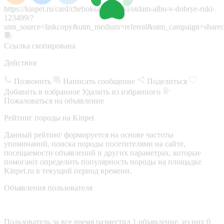
https://kinpet.ru/card/cheboksary/sobaki/otdam-albu-v-dobrye-ruki-
123499/?
utm_source=linkcopy&utm_medium=referral&utm_campaign=sharec
Ссылка скопирована
Действия
Позвонить
Написать сообщение
Поделиться
Добавить в избранное
Удалить из избранного
Пожаловаться на объявление
Рейтинг породы на Kinpet
Данный рейтинг формируется на основе частоты
упоминаний, поиска породы посетителями на сайте,
посещаемости объявлений и других параметрах, которые
помогают определить популярность породы на площадке
Kinpet.ru в текущий период времени.
Объявления пользователя
Пользователь за все время разместил 1 объявление, из них 0