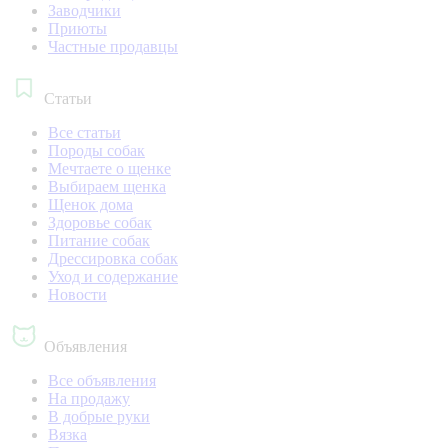
Заводчики
Приюты
Частные продавцы
Статьи
Все статьи
Породы собак
Мечтаете о щенке
Выбираем щенка
Щенок дома
Здоровье собак
Питание собак
Дрессировка собак
Уход и содержание
Новости
Объявления
Все объявления
На продажу
В добрые руки
Вязка