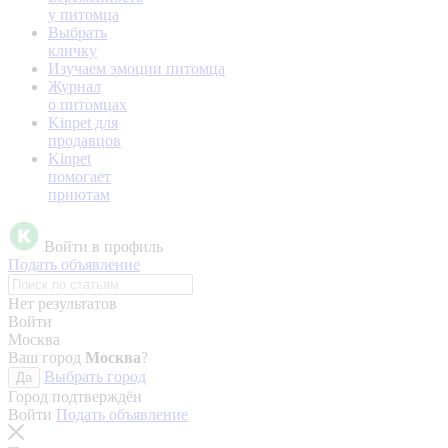
у питомца
Выбрать
кличку
Изучаем эмоции питомца
Журнал
о питомцах
Kinpet для
продавцов
Kinpet
помогает
приютам
Войти в профиль
Подать объявление
Нет результатов
Войти
Москва
Ваш город
Москва
?
Выбрать город
Да
Город подтверждён
Войти
Подать объявление