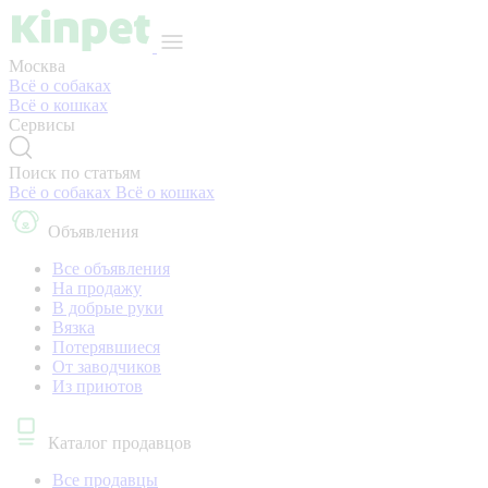
Москва
Всё о собаках
Всё о кошках
Сервисы
Поиск по статьям
Всё о собаках
Всё о кошках
Объявления
Все объявления
На продажу
В добрые руки
Вязка
Потерявшиеся
От заводчиков
Из приютов
Каталог продавцов
Все продавцы