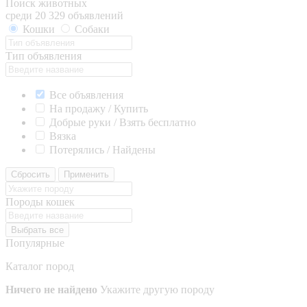
Поиск животных
среди 20 329 объявлений
Кошки
Собаки
Тип объявления
Все объявления
На продажу / Купить
Добрые руки / Взять бесплатно
Вязка
Потерялись / Найдены
Сбросить
Применить
Породы кошек
Выбрать все
Популярные
Каталог пород
Ничего не найдено
Укажите другую породу