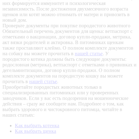
них формируется иммунитет и психологическая
независимость. После достижения двухмесячного возраста
щенков или котят можно отнимать от матери и привозить в
новый дом.
Проверьте документы при покупке породистого животного
Обязательный перечень документов для щенка: ветпаспорт с
отметками о вакцинации, договор купли-продажи, метрика,
акт вязки родителей и актировка. В питомниках щенкам
также проставляют клеймо. О полном комплекте документов
на собаку вы можете прочитать в
нашей статье
.
У
породистого котика должны быть следующие документы:
родословная (метрика), ветпаспорт с отметками о прививках и
дегельминтизации, договор купли-продажи. О полном
комплекте документов на породистую кошку вы можете
прочитать в
нашей статье
.
Приобретайте породистых животных только в
специализированных питомниках или у проверенных
заводчиков. Если у вас есть подозрения на мошеннические
действия – сразу же сообщите нам.
Подробнее о том, как
выбрать здорового и чистокровного питомца, читайте в
наших статьях:
Как выбрать котенка
Как выбрать щенка