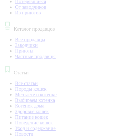
Потерявшиеся
От заводчиков
Из приютов
Каталог продавцов
Все продавцы
Заводчики
Приюты
Частные продавцы
Статьи
Все статьи
Породы кошек
Мечтаете о котенке
Выбираем котенка
Котенок дома
Здоровье кошек
Питание кошек
Поведение кошек
Уход и содержание
Новости