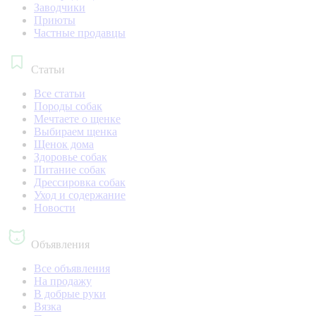
Заводчики
Приюты
Частные продавцы
Статьи
Все статьи
Породы собак
Мечтаете о щенке
Выбираем щенка
Щенок дома
Здоровье собак
Питание собак
Дрессировка собак
Уход и содержание
Новости
Объявления
Все объявления
На продажу
В добрые руки
Вязка