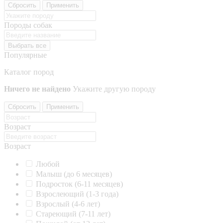
Сбросить
Применить
Породы собак
Выбрать все
Популярные
Каталог пород
Ничего не найдено
Укажите другую породу
Сбросить
Применить
Возраст
Возраст
Любой
Малыш (до 6 месяцев)
Подросток (6-11 месяцев)
Взрослеющий (1-3 года)
Взрослый (4-6 лет)
Стареющий (7-11 лет)