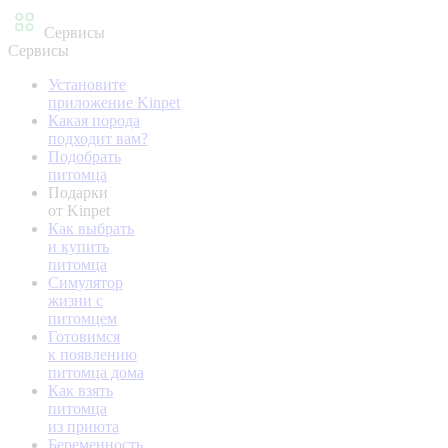
Сервисы
Сервисы
Установите
приложение Kinpet
Какая порода
подходит вам?
Подобрать
питомца
Подарки
от Kinpet
Как выбрать
и купить
питомца
Симулятор
жизни с
питомцем
Готовимся
к появлению
питомца дома
Как взять
питомца
из приюта
Беременность