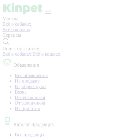
Москва
Всё о собаках
Всё о кошках
Сервисы
Поиск по статьям
Всё о собаках
Всё о кошках
Объявления
Все объявления
На продажу
В добрые руки
Вязка
Потерявшиеся
От заводчиков
Из приютов
Каталог продавцов
Все продавцы