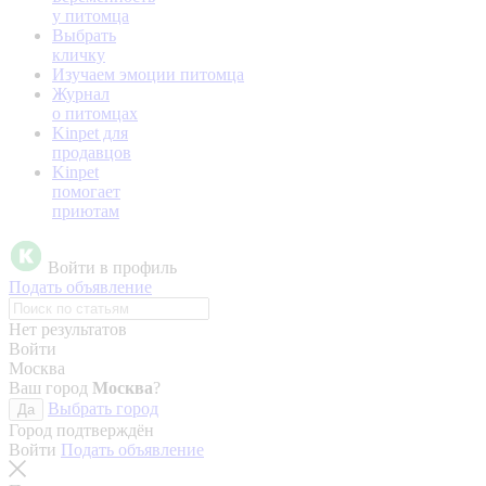
у питомца
Выбрать
кличку
Изучаем эмоции питомца
Журнал
о питомцах
Kinpet для
продавцов
Kinpet
помогает
приютам
Войти в профиль
Подать объявление
Нет результатов
Войти
Москва
Ваш город
Москва
?
Выбрать город
Да
Город подтверждён
Войти
Подать объявление