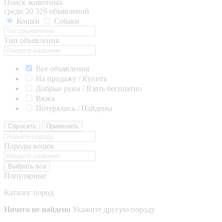
Поиск животных
среди 20 329 объявлений
Кошки
Собаки
Тип объявления
Все объявления
На продажу / Купить
Добрые руки / Взять бесплатно
Вязка
Потерялись / Найдены
Сбросить
Применить
Породы кошек
Выбрать все
Популярные
Каталог пород
Ничего не найдено
Укажите другую породу