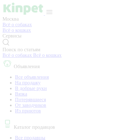
Москва
Всё о собаках
Всё о кошках
Сервисы
Поиск по статьям
Всё о собаках
Всё о кошках
Объявления
Все объявления
На продажу
В добрые руки
Вязка
Потерявшиеся
От заводчиков
Из приютов
Каталог продавцов
Все продавцы