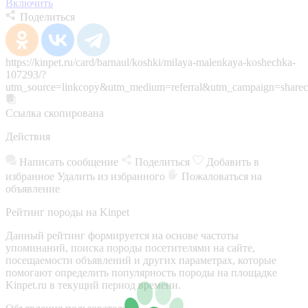
Включить
Поделиться
https://kinpet.ru/card/barnaul/koshki/milaya-malenkaya-koshechka-
107293/?
utm_source=linkcopy&utm_medium=referral&utm_campaign=sharec
Ссылка скопирована
Действия
Написать сообщение
Поделиться
Добавить в
избранное
Удалить из избранного
Пожаловаться на
объявление
Рейтинг породы на Kinpet
Данный рейтинг формируется на основе частоты
упоминаний, поиска породы посетителями на сайте,
посещаемости объявлений и других параметрах, которые
помогают определить популярность породы на площадке
Kinpet.ru в текущий период времени.