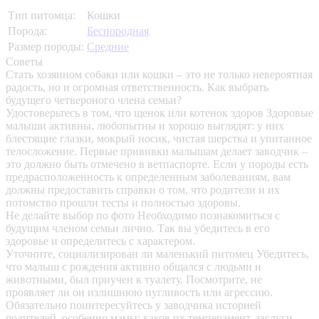
Тип питомца:
Кошки
Порода:
Беспородная
Размер породы:
Средние
Советы
Стать хозяином собаки или кошки – это не только невероятная
радость, но и огромная ответственность. Как выбрать
будущего четвероного члена семьи?
Удостоверьтесь в том, что щенок или котенок здоров
Здоровые
малыши активны, любопытны и хорошо выглядят: у них
блестящие глазки, мокрый носик, чистая шерстка и упитанное
телосложение. Первые прививки малышам делает заводчик –
это должно быть отмечено в ветпаспорте. Если у породы есть
предрасположенность к определенным заболеваниям, вам
должны предоставить справки о том, что родители и их
потомство прошли тесты и полностью здоровы.
Не делайте выбор по фото
Необходимо познакомиться с
будущим членом семьи лично. Так вы убедитесь в его
здоровье и определитесь с характером.
Уточните, социализирован ли маленький питомец
Убедитесь,
что малыш с рождения активно общался с людьми и
животными, был приучен к туалету. Посмотрите, не
проявляет ли он излишнюю пугливость или агрессию.
Обязательно поинтересуйтесь у заводчика историей
родителей, особенно мамы: каков их темперамент, заслуги,