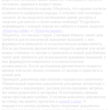
состояние здоровья и возраст вязки.
Изучите особенности породы
Убедитесь, что хорошо изучили
особенности выбранной породы, и ответьте себе на вопрос:
сможете ли вы выделить необходимое время, ресурсы и
энергию для заботы о своем новом любимце? Подробную
информацию о каждой породе вы найдете в наших разделах
«Породы собак»
и
«Породы кошек»
.
Убедитесь, что малыш старше 2 месяцев
Именно такой срок
требуется для полноценной выкормки малышей: у них
формируется иммунитет и психологическая независимость.
После достижения двухмесячного возраста щенков или котят
можно отнимать от матери и привозить в новый дом.Именно
такой срок требуется для полноценной выкормки малышей: у
них формируется иммунитет и психологическая
независимость. После достижения двухмесячного возраста
щенков или котят можно отнимать от матери и привозить в
новый дом.
Проверьте документы при покупке породистого животного
Обязательный перечень документов для щенка: ветпаспорт с
отметками о вакцинации, договор купли-продажи, метрика,
акт вязки родителей и актировка. В питомниках щенкам
также проставляют клеймо. О полном комплекте документов
на собаку вы можете прочитать в
нашей статье
.
У
породистого котика должны быть следующие документы: