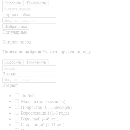
Сбросить
Применить
Породы собак
Выбрать все
Популярные
Каталог пород
Ничего не найдено
Укажите другую породу
Сбросить
Применить
Возраст
Возраст
Любой
Малыш (до 6 месяцев)
Подросток (6-11 месяцев)
Взрослеющий (1-3 года)
Взрослый (4-6 лет)
Стареющий (7-11 лет)