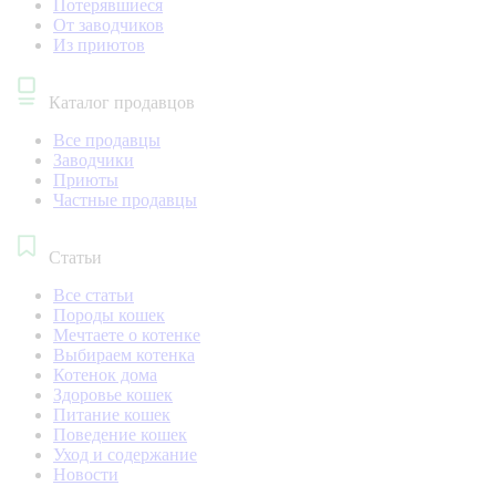
Потерявшиеся
От заводчиков
Из приютов
Каталог продавцов
Все продавцы
Заводчики
Приюты
Частные продавцы
Статьи
Все статьи
Породы кошек
Мечтаете о котенке
Выбираем котенка
Котенок дома
Здоровье кошек
Питание кошек
Поведение кошек
Уход и содержание
Новости