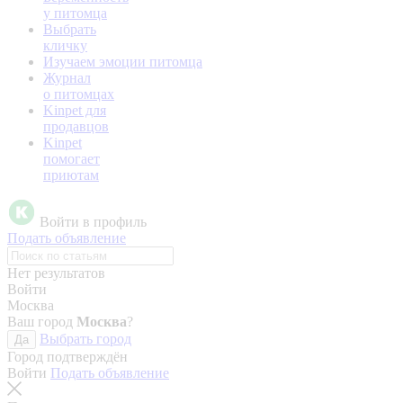
у питомца
Выбрать
кличку
Изучаем эмоции питомца
Журнал
о питомцах
Kinpet для
продавцов
Kinpet
помогает
приютам
Войти в профиль
Подать объявление
Нет результатов
Войти
Москва
Ваш город
Москва
?
Выбрать город
Да
Город подтверждён
Войти
Подать объявление