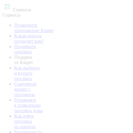
Сервисы
Сервисы
Установите
приложение Kinpet
Какая порода
подходит вам?
Подобрать
питомца
Подарки
от Kinpet
Как выбрать
и купить
питомца
Симулятор
жизни с
питомцем
Готовимся
к появлению
питомца дома
Как взять
питомца
из приюта
Беременность