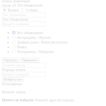
Поиск животных
среди 20 329 объявлений
Кошки
Собаки
Тип объявления
Все объявления
На продажу / Купить
Добрые руки / Взять бесплатно
Вязка
Потерялись / Найдены
Сбросить
Применить
Породы кошек
Выбрать все
Популярные
Каталог пород
Ничего не найдено
Укажите другую породу