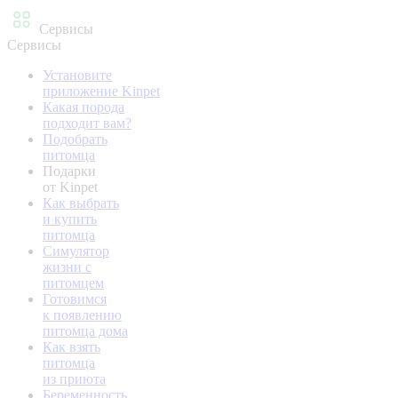
Сервисы
Сервисы
Установите
приложение Kinpet
Какая порода
подходит вам?
Подобрать
питомца
Подарки
от Kinpet
Как выбрать
и купить
питомца
Симулятор
жизни с
питомцем
Готовимся
к появлению
питомца дома
Как взять
питомца
из приюта
Беременность