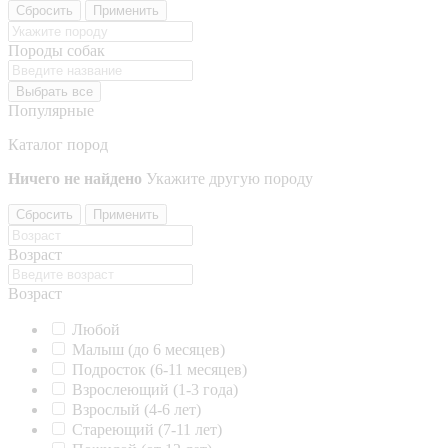
Сбросить
Применить
Породы собак
Выбрать все
Популярные
Каталог пород
Ничего не найдено
Укажите другую породу
Сбросить
Применить
Возраст
Возраст
Любой
Малыш (до 6 месяцев)
Подросток (6-11 месяцев)
Взрослеющий (1-3 года)
Взрослый (4-6 лет)
Стареющий (7-11 лет)