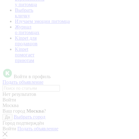
у питомца
Выбрать
кличку
Изучаем эмоции питомца
Журнал
о питомцах
Kinpet для
продавцов
Kinpet
помогает
приютам
Войти в профиль
Подать объявление
Нет результатов
Войти
Москва
Ваш город
Москва
?
Выбрать город
Да
Город подтверждён
Войти
Подать объявление