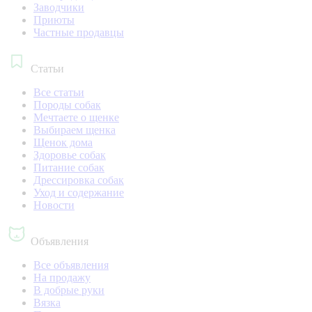
Заводчики
Приюты
Частные продавцы
Статьи
Все статьи
Породы собак
Мечтаете о щенке
Выбираем щенка
Щенок дома
Здоровье собак
Питание собак
Дрессировка собак
Уход и содержание
Новости
Объявления
Все объявления
На продажу
В добрые руки
Вязка