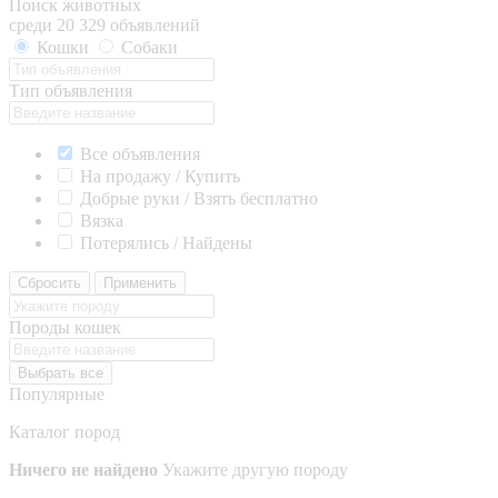
Поиск животных
среди 20 329 объявлений
Кошки
Собаки
Тип объявления
Все объявления
На продажу / Купить
Добрые руки / Взять бесплатно
Вязка
Потерялись / Найдены
Сбросить
Применить
Породы кошек
Выбрать все
Популярные
Каталог пород
Ничего не найдено
Укажите другую породу