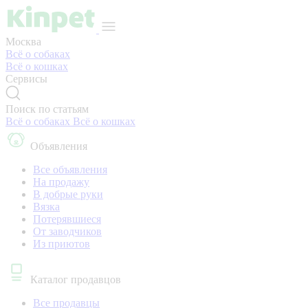
Москва
Всё о собаках
Всё о кошках
Сервисы
Поиск по статьям
Всё о собаках
Всё о кошках
Объявления
Все объявления
На продажу
В добрые руки
Вязка
Потерявшиеся
От заводчиков
Из приютов
Каталог продавцов
Все продавцы