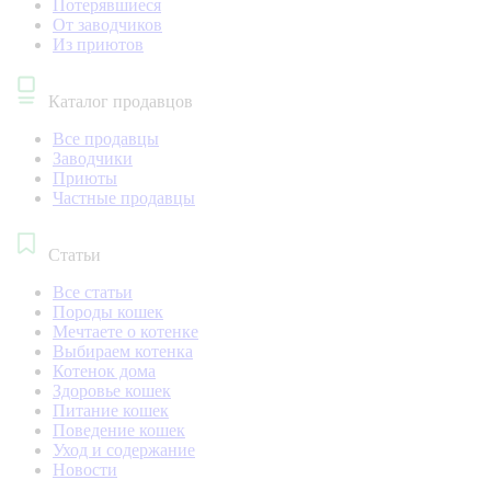
Потерявшиеся
От заводчиков
Из приютов
Каталог продавцов
Все продавцы
Заводчики
Приюты
Частные продавцы
Статьи
Все статьи
Породы кошек
Мечтаете о котенке
Выбираем котенка
Котенок дома
Здоровье кошек
Питание кошек
Поведение кошек
Уход и содержание
Новости