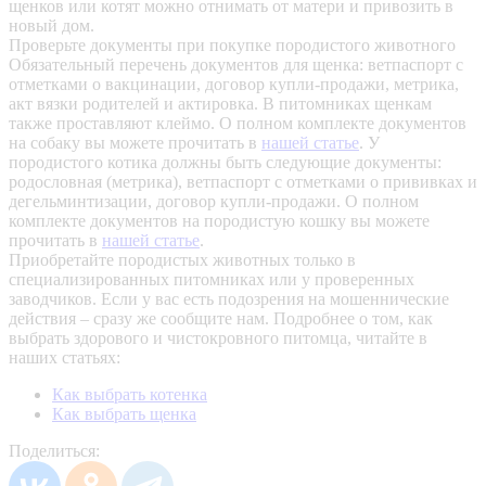
щенков или котят можно отнимать от матери и привозить в
новый дом.
Проверьте документы при покупке породистого животного
Обязательный перечень документов для щенка: ветпаспорт с
отметками о вакцинации, договор купли-продажи, метрика,
акт вязки родителей и актировка. В питомниках щенкам
также проставляют клеймо. О полном комплекте документов
на собаку вы можете прочитать в
нашей статье
.
У
породистого котика должны быть следующие документы:
родословная (метрика), ветпаспорт с отметками о прививках и
дегельминтизации, договор купли-продажи. О полном
комплекте документов на породистую кошку вы можете
прочитать в
нашей статье
.
Приобретайте породистых животных только в
специализированных питомниках или у проверенных
заводчиков. Если у вас есть подозрения на мошеннические
действия – сразу же сообщите нам.
Подробнее о том, как
выбрать здорового и чистокровного питомца, читайте в
наших статьях:
Как выбрать котенка
Как выбрать щенка
Поделиться: