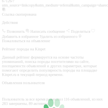
67126/?
utm_source=linkcopy&utm_medium=referral&utm_campaign=sharec
Ссылка скопирована
Действия
Позвонить
Написать сообщение
Поделиться
Добавить в избранное
Удалить из избранного
Пожаловаться на объявление
Рейтинг породы на Kinpet
Данный рейтинг формируется на основе частоты
упоминаний, поиска породы посетителями на сайте,
посещаемости объявлений и других параметрах, которые
помогают определить популярность породы на площадке
Kinpet.ru в текущий период времени.
Объявления пользователя
Пользователь за все время разместил 116 объявлений, из них
283 завершены, 89 активны.