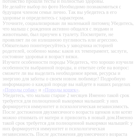
потомство прошли тесты и полностью здоровы.
Не делайте выбор по фото
Необходимо познакомиться с
будущим членом семьи лично. Так вы убедитесь в его
здоровье и определитесь с характером.
Уточните, социализирован ли маленький питомец
Убедитесь,
что малыш с рождения активно общался с людьми и
животными, был приучен к туалету. Посмотрите, не
проявляет ли он излишнюю пугливость или агрессию.
Обязательно поинтересуйтесь у заводчика историей
родителей, особенно мамы: каков их темперамент, заслуги,
состояние здоровья и возраст вязки.
Изучите особенности породы
Убедитесь, что хорошо изучили
особенности выбранной породы, и ответьте себе на вопрос:
сможете ли вы выделить необходимое время, ресурсы и
энергию для заботы о своем новом любимце? Подробную
информацию о каждой породе вы найдете в наших разделах
«Породы собак»
и
«Породы кошек»
.
Убедитесь, что малыш старше 2 месяцев
Именно такой срок
требуется для полноценной выкормки малышей: у них
формируется иммунитет и психологическая независимость.
После достижения двухмесячного возраста щенков или котят
можно отнимать от матери и привозить в новый дом.Именно
такой срок требуется для полноценной выкормки малышей: у
них формируется иммунитет и психологическая
независимость. После достижения двухмесячного возраста