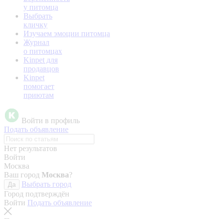
у питомца
Выбрать
кличку
Изучаем эмоции питомца
Журнал
о питомцах
Kinpet для
продавцов
Kinpet
помогает
приютам
Войти в профиль
Подать объявление
Нет результатов
Войти
Москва
Ваш город
Москва
?
Выбрать город
Да
Город подтверждён
Войти
Подать объявление