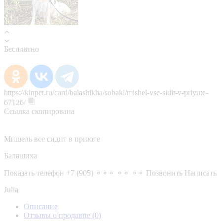
Бесплатно
https://kinpet.ru/card/balashikha/sobaki/mishel-vse-sidit-v-priyute-
67126/
Ссылка скопирована
Мишель все сидит в приюте
Балашиха
Показать телефон
+7 (905) ⚬⚬⚬ ⚬⚬ ⚬⚬
Позвонить
Написать
Julia
Описание
Отзывы о продавце
(0)