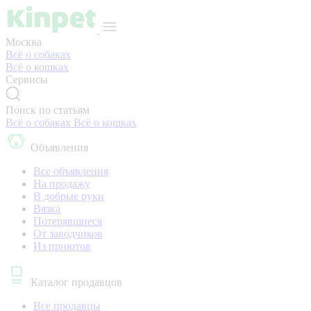
Москва
Всё о собаках
Всё о кошках
Сервисы
Поиск по статьям
Всё о собаках
Всё о кошках
Объявления
Все объявления
На продажу
В добрые руки
Вязка
Потерявшиеся
От заводчиков
Из приютов
Каталог продавцов
Все продавцы