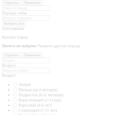
Сбросить
Применить
Породы собак
Выбрать все
Популярные
Каталог пород
Ничего не найдено
Укажите другую породу
Сбросить
Применить
Возраст
Возраст
Любой
Малыш (до 6 месяцев)
Подросток (6-11 месяцев)
Взрослеющий (1-3 года)
Взрослый (4-6 лет)
Стареющий (7-11 лет)