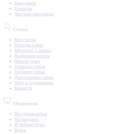
Заводчики
Приюты
Частные продавцы
Статьи
Все статьи
Породы собак
Мечтаете о щенке
Выбираем щенка
Щенок дома
Здоровье собак
Питание собак
Дрессировка собак
Уход и содержание
Новости
Объявления
Все объявления
На продажу
В добрые руки
Вязка