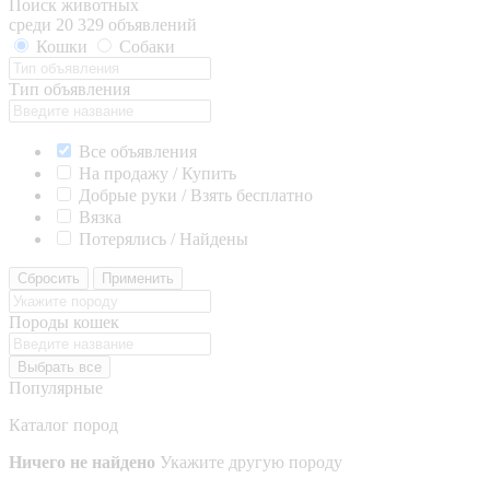
Поиск животных
среди 20 329 объявлений
Кошки
Собаки
Тип объявления
Все объявления
На продажу / Купить
Добрые руки / Взять бесплатно
Вязка
Потерялись / Найдены
Сбросить
Применить
Породы кошек
Выбрать все
Популярные
Каталог пород
Ничего не найдено
Укажите другую породу