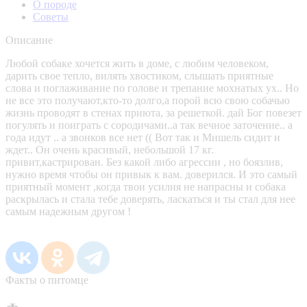
О породе
Советы
Описание
Любой собаке хочется жить в доме, с любим человеком,
дарить свое тепло, вилять хвостиком, слышать приятные
слова и поглаживание по голове и трепание мохнатых ух.. Но
не все это получают,кто-то долго,а порой всю свою собачью
жизнь проводят в стенах приюта, за решеткой. дай Бог повезет
погулять и поиграть с сородичами..а так вечное заточение.. а
года идут .. а звонков все нет (( Вот так и Мишель сидит и
ждет.. Он очень красивый, небольшой 17 кг.
привит,кастрирован. Без какой либо агрессии , но боязлив,
нужно время чтобы он привык к вам. доверился. И это самый
приятный момент ,когда твои усилия не напрасны и собака
раскрылась и стала тебе доверять, ласкаться и ты стал для нее
самым надежным другом !
Факты о питомце