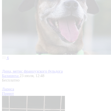
6
Дина, метис французского бульдога
Балашиха
23 июля, 12:48
Бесплатно
Лариса
Приют