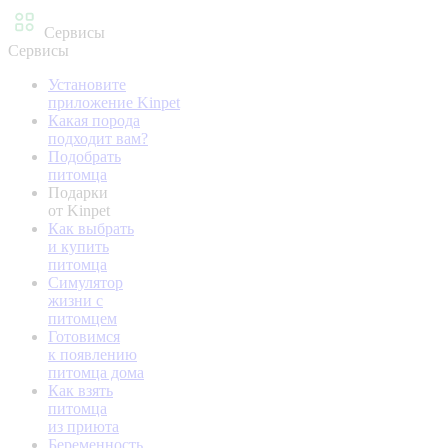
Сервисы
Сервисы
Установите
приложение Kinpet
Какая порода
подходит вам?
Подобрать
питомца
Подарки
от Kinpet
Как выбрать
и купить
питомца
Симулятор
жизни с
питомцем
Готовимся
к появлению
питомца дома
Как взять
питомца
из приюта
Беременность