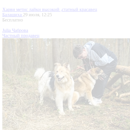
Харви метис лайки высокий ,статный красавец
Балашиха
29 июля, 12:25
Бесплатно
Julia Чаброва
Частный продавец