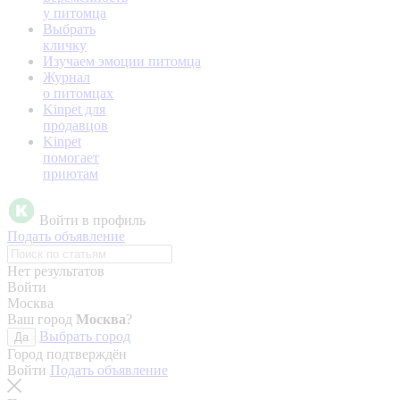
у питомца
Выбрать
кличку
Изучаем эмоции питомца
Журнал
о питомцах
Kinpet для
продавцов
Kinpet
помогает
приютам
Войти в профиль
Подать объявление
Нет результатов
Войти
Москва
Ваш город
Москва
?
Выбрать город
Да
Город подтверждён
Войти
Подать объявление