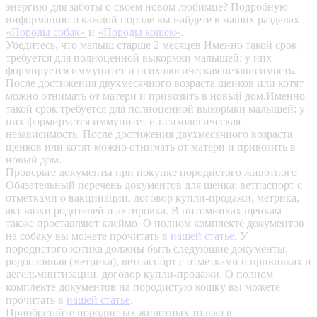
энергию для заботы о своем новом любимце? Подробную
информацию о каждой породе вы найдете в наших разделах
«Породы собак»
и
«Породы кошек»
.
Убедитесь, что малыш старше 2 месяцев
Именно такой срок
требуется для полноценной выкормки малышей: у них
формируется иммунитет и психологическая независимость.
После достижения двухмесячного возраста щенков или котят
можно отнимать от матери и привозить в новый дом.Именно
такой срок требуется для полноценной выкормки малышей: у
них формируется иммунитет и психологическая
независимость. После достижения двухмесячного возраста
щенков или котят можно отнимать от матери и привозить в
новый дом.
Проверьте документы при покупке породистого животного
Обязательный перечень документов для щенка: ветпаспорт с
отметками о вакцинации, договор купли-продажи, метрика,
акт вязки родителей и актировка. В питомниках щенкам
также проставляют клеймо. О полном комплекте документов
на собаку вы можете прочитать в
нашей статье
.
У
породистого котика должны быть следующие документы:
родословная (метрика), ветпаспорт с отметками о прививках и
дегельминтизации, договор купли-продажи. О полном
комплекте документов на породистую кошку вы можете
прочитать в
нашей статье
.
Приобретайте породистых животных только в