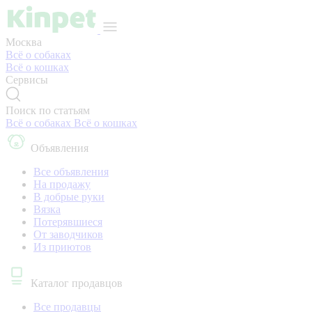
Москва
Всё о собаках
Всё о кошках
Сервисы
Поиск по статьям
Всё о собаках
Всё о кошках
Объявления
Все объявления
На продажу
В добрые руки
Вязка
Потерявшиеся
От заводчиков
Из приютов
Каталог продавцов
Все продавцы