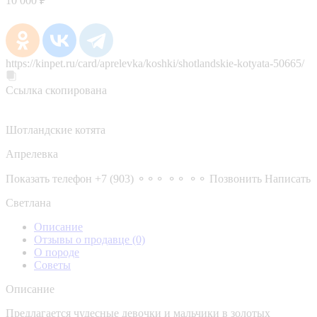
10 000 ₽
https://kinpet.ru/card/aprelevka/koshki/shotlandskie-kotyata-50665/
Ссылка скопирована
Шотландские котята
Апрелевка
Показать телефон
+7 (903) ⚬⚬⚬ ⚬⚬ ⚬⚬
Позвонить
Написать
Светлана
Описание
Отзывы о продавце
(0)
О породе
Советы
Описание
Предлагается чудесные девочки и мальчики в золотых