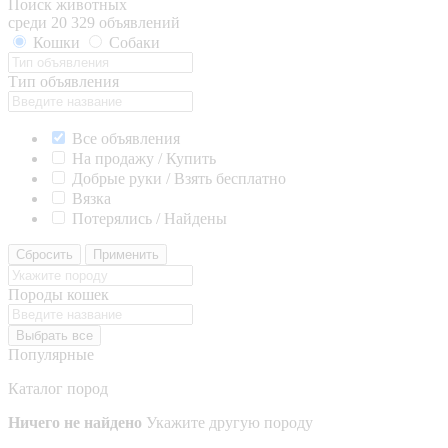
Поиск животных
среди 20 329 объявлений
Кошки
Собаки
Тип объявления
Все объявления
На продажу / Купить
Добрые руки / Взять бесплатно
Вязка
Потерялись / Найдены
Сбросить
Применить
Породы кошек
Выбрать все
Популярные
Каталог пород
Ничего не найдено
Укажите другую породу