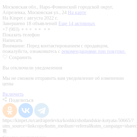
Московская обл., Наро-Фоминский городской округ,
Апрелевка, Московская ул., 24
На карте
На Kinpet c августа 2022 г.
Завершено 18 объявлений
Еще 14 активных
+7 (903) ⚬⚬⚬ ⚬⚬ ⚬⚬
Показать телефон
Написать
Внимание:
Перед контактированием с продавцом,
пожалуйста, ознакомьтесь с
рекомендациями при покупке.
Сохранить
Вы отключили уведомления
Мы не сможем отправить вам уведомление об изменении
цены
Включить
Поделиться
https://kinpet.ru/card/aprelevka/koshki/shotlandskie-kotyata-50665/?
utm_source=linkcopy&utm_medium=referral&utm_campaign=sharec