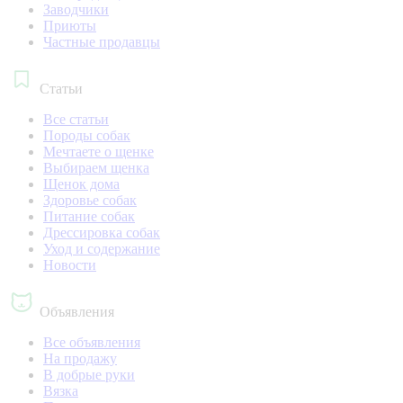
Заводчики
Приюты
Частные продавцы
Статьи
Все статьи
Породы собак
Мечтаете о щенке
Выбираем щенка
Щенок дома
Здоровье собак
Питание собак
Дрессировка собак
Уход и содержание
Новости
Объявления
Все объявления
На продажу
В добрые руки
Вязка