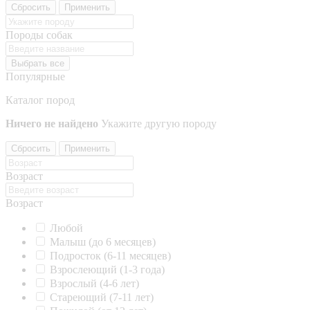
Сбросить
Применить
Породы собак
Выбрать все
Популярные
Каталог пород
Ничего не найдено
Укажите другую породу
Сбросить
Применить
Возраст
Возраст
Любой
Малыш (до 6 месяцев)
Подросток (6-11 месяцев)
Взрослеющий (1-3 года)
Взрослый (4-6 лет)
Стареющий (7-11 лет)