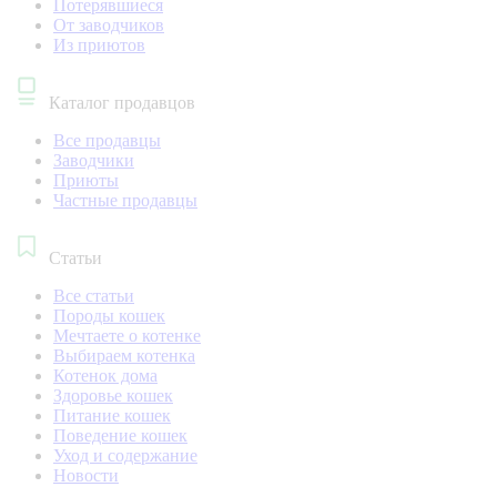
Потерявшиеся
От заводчиков
Из приютов
Каталог продавцов
Все продавцы
Заводчики
Приюты
Частные продавцы
Статьи
Все статьи
Породы кошек
Мечтаете о котенке
Выбираем котенка
Котенок дома
Здоровье кошек
Питание кошек
Поведение кошек
Уход и содержание
Новости