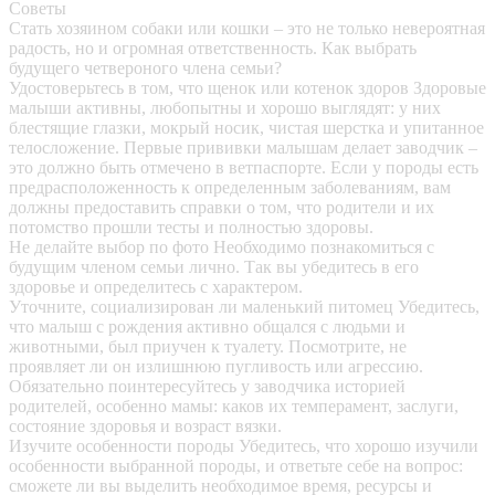
Советы
Стать хозяином собаки или кошки – это не только невероятная
радость, но и огромная ответственность. Как выбрать
будущего четвероного члена семьи?
Удостоверьтесь в том, что щенок или котенок здоров
Здоровые
малыши активны, любопытны и хорошо выглядят: у них
блестящие глазки, мокрый носик, чистая шерстка и упитанное
телосложение. Первые прививки малышам делает заводчик –
это должно быть отмечено в ветпаспорте. Если у породы есть
предрасположенность к определенным заболеваниям, вам
должны предоставить справки о том, что родители и их
потомство прошли тесты и полностью здоровы.
Не делайте выбор по фото
Необходимо познакомиться с
будущим членом семьи лично. Так вы убедитесь в его
здоровье и определитесь с характером.
Уточните, социализирован ли маленький питомец
Убедитесь,
что малыш с рождения активно общался с людьми и
животными, был приучен к туалету. Посмотрите, не
проявляет ли он излишнюю пугливость или агрессию.
Обязательно поинтересуйтесь у заводчика историей
родителей, особенно мамы: каков их темперамент, заслуги,
состояние здоровья и возраст вязки.
Изучите особенности породы
Убедитесь, что хорошо изучили
особенности выбранной породы, и ответьте себе на вопрос:
сможете ли вы выделить необходимое время, ресурсы и