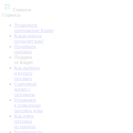
Сервисы
Сервисы
Установите
приложение Kinpet
Какая порода
подходит вам?
Подобрать
питомца
Подарки
от Kinpet
Как выбрать
и купить
питомца
Симулятор
жизни с
питомцем
Готовимся
к появлению
питомца дома
Как взять
питомца
из приюта
Беременность