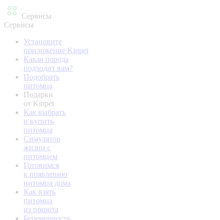
Сервисы
Сервисы
Установите
приложение Kinpet
Какая порода
подходит вам?
Подобрать
питомца
Подарки
от Kinpet
Как выбрать
и купить
питомца
Симулятор
жизни с
питомцем
Готовимся
к появлению
питомца дома
Как взять
питомца
из приюта
Беременность