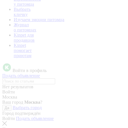
у питомца
Выбрать
кличку
Изучаем эмоции питомца
Журнал
о питомцах
Kinpet для
продавцов
Kinpet
помогает
приютам
Войти в профиль
Подать объявление
Нет результатов
Войти
Москва
Ваш город
Москва
?
Выбрать город
Да
Город подтверждён
Войти
Подать объявление