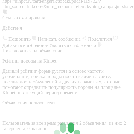
https://kinpet.ru/card/angarsk/sobaki/pudel-119732/?
utm_source=linkcopy&utm_medium=referral&utm_campaign=sharec
Ссылка скопирована
Действия
Позвонить
Написать сообщение
Поделиться
Добавить в избранное
Удалить из избранного
Пожаловаться на объявление
Рейтинг породы на Kinpet
Данный рейтинг формируется на основе частоты
упоминаний, поиска породы посетителями на сайте,
посещаемости объявлений и других параметрах, которые
помогают определить популярность породы на площадке
Kinpet.ru в текущий период времени.
Объявления пользователя
Пользователь за все время разместил 2 объявления, из них 2
завершены, 0 активны.