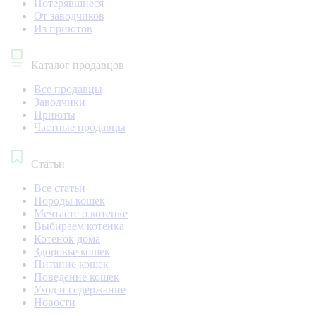
Потерявшиеся
От заводчиков
Из приютов
Каталог продавцов
Все продавцы
Заводчики
Приюты
Частные продавцы
Статьи
Все статьи
Породы кошек
Мечтаете о котенке
Выбираем котенка
Котенок дома
Здоровье кошек
Питание кошек
Поведение кошек
Уход и содержание
Новости