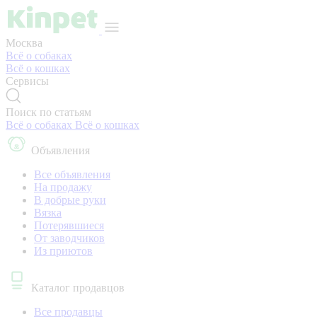
Москва
Всё о собаках
Всё о кошках
Сервисы
Поиск по статьям
Всё о собаках
Всё о кошках
Объявления
Все объявления
На продажу
В добрые руки
Вязка
Потерявшиеся
От заводчиков
Из приютов
Каталог продавцов
Все продавцы