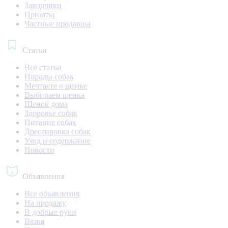
Заводчики
Приюты
Частные продавцы
Статьи
Все статьи
Породы собак
Мечтаете о щенке
Выбираем щенка
Щенок дома
Здоровье собак
Питание собак
Дрессировка собак
Уход и содержание
Новости
Объявления
Все объявления
На продажу
В добрые руки
Вязка