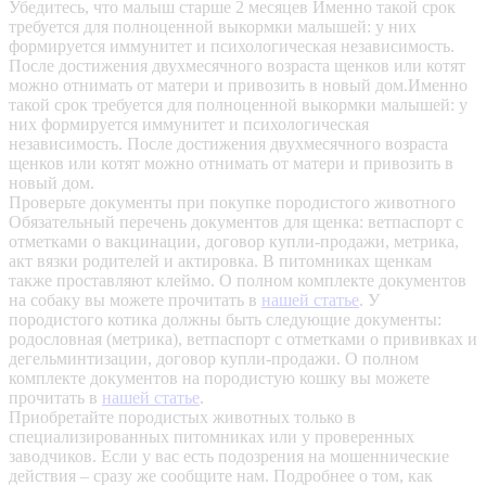
Убедитесь, что малыш старше 2 месяцев
Именно такой срок
требуется для полноценной выкормки малышей: у них
формируется иммунитет и психологическая независимость.
После достижения двухмесячного возраста щенков или котят
можно отнимать от матери и привозить в новый дом.Именно
такой срок требуется для полноценной выкормки малышей: у
них формируется иммунитет и психологическая
независимость. После достижения двухмесячного возраста
щенков или котят можно отнимать от матери и привозить в
новый дом.
Проверьте документы при покупке породистого животного
Обязательный перечень документов для щенка: ветпаспорт с
отметками о вакцинации, договор купли-продажи, метрика,
акт вязки родителей и актировка. В питомниках щенкам
также проставляют клеймо. О полном комплекте документов
на собаку вы можете прочитать в
нашей статье
.
У
породистого котика должны быть следующие документы:
родословная (метрика), ветпаспорт с отметками о прививках и
дегельминтизации, договор купли-продажи. О полном
комплекте документов на породистую кошку вы можете
прочитать в
нашей статье
.
Приобретайте породистых животных только в
специализированных питомниках или у проверенных
заводчиков. Если у вас есть подозрения на мошеннические
действия – сразу же сообщите нам.
Подробнее о том, как