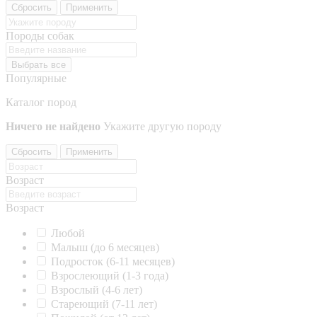
Сбросить
Применить
Породы собак
Выбрать все
Популярные
Каталог пород
Ничего не найдено
Укажите другую породу
Сбросить
Применить
Возраст
Возраст
Любой
Малыш (до 6 месяцев)
Подросток (6-11 месяцев)
Взрослеющий (1-3 года)
Взрослый (4-6 лет)
Стареющий (7-11 лет)