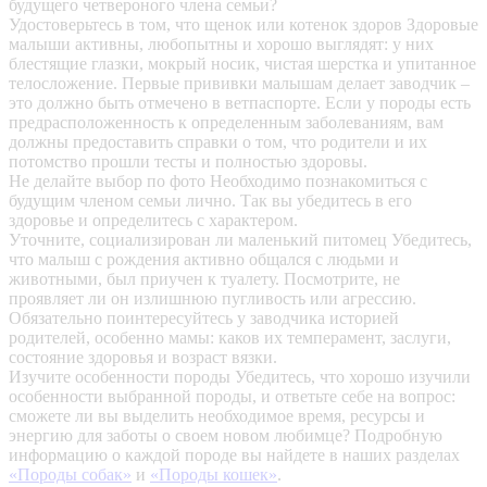
будущего четвероного члена семьи?
Удостоверьтесь в том, что щенок или котенок здоров
Здоровые
малыши активны, любопытны и хорошо выглядят: у них
блестящие глазки, мокрый носик, чистая шерстка и упитанное
телосложение. Первые прививки малышам делает заводчик –
это должно быть отмечено в ветпаспорте. Если у породы есть
предрасположенность к определенным заболеваниям, вам
должны предоставить справки о том, что родители и их
потомство прошли тесты и полностью здоровы.
Не делайте выбор по фото
Необходимо познакомиться с
будущим членом семьи лично. Так вы убедитесь в его
здоровье и определитесь с характером.
Уточните, социализирован ли маленький питомец
Убедитесь,
что малыш с рождения активно общался с людьми и
животными, был приучен к туалету. Посмотрите, не
проявляет ли он излишнюю пугливость или агрессию.
Обязательно поинтересуйтесь у заводчика историей
родителей, особенно мамы: каков их темперамент, заслуги,
состояние здоровья и возраст вязки.
Изучите особенности породы
Убедитесь, что хорошо изучили
особенности выбранной породы, и ответьте себе на вопрос:
сможете ли вы выделить необходимое время, ресурсы и
энергию для заботы о своем новом любимце? Подробную
информацию о каждой породе вы найдете в наших разделах
«Породы собак»
и
«Породы кошек»
.