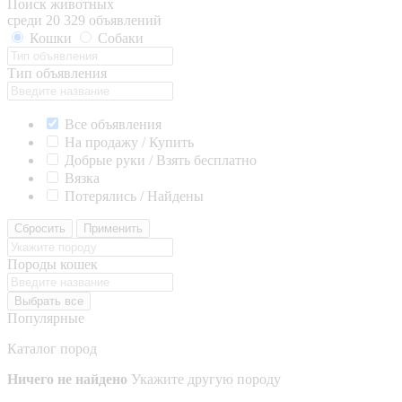
Поиск животных
среди 20 329 объявлений
Кошки
Собаки
Тип объявления
Все объявления
На продажу / Купить
Добрые руки / Взять бесплатно
Вязка
Потерялись / Найдены
Сбросить
Применить
Породы кошек
Выбрать все
Популярные
Каталог пород
Ничего не найдено
Укажите другую породу