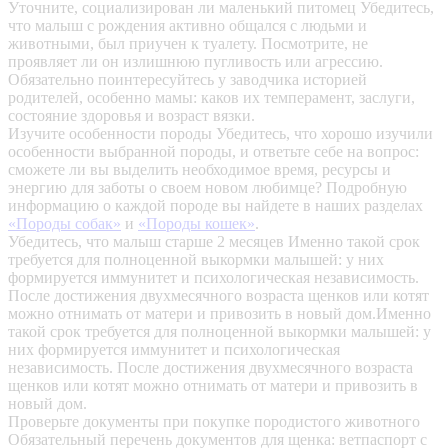
Уточните, социализирован ли маленький питомец
Убедитесь,
что малыш с рождения активно общался с людьми и
животными, был приучен к туалету. Посмотрите, не
проявляет ли он излишнюю пугливость или агрессию.
Обязательно поинтересуйтесь у заводчика историей
родителей, особенно мамы: каков их темперамент, заслуги,
состояние здоровья и возраст вязки.
Изучите особенности породы
Убедитесь, что хорошо изучили
особенности выбранной породы, и ответьте себе на вопрос:
сможете ли вы выделить необходимое время, ресурсы и
энергию для заботы о своем новом любимце? Подробную
информацию о каждой породе вы найдете в наших разделах
«Породы собак»
и
«Породы кошек»
.
Убедитесь, что малыш старше 2 месяцев
Именно такой срок
требуется для полноценной выкормки малышей: у них
формируется иммунитет и психологическая независимость.
После достижения двухмесячного возраста щенков или котят
можно отнимать от матери и привозить в новый дом.Именно
такой срок требуется для полноценной выкормки малышей: у
них формируется иммунитет и психологическая
независимость. После достижения двухмесячного возраста
щенков или котят можно отнимать от матери и привозить в
новый дом.
Проверьте документы при покупке породистого животного
Обязательный перечень документов для щенка: ветпаспорт с