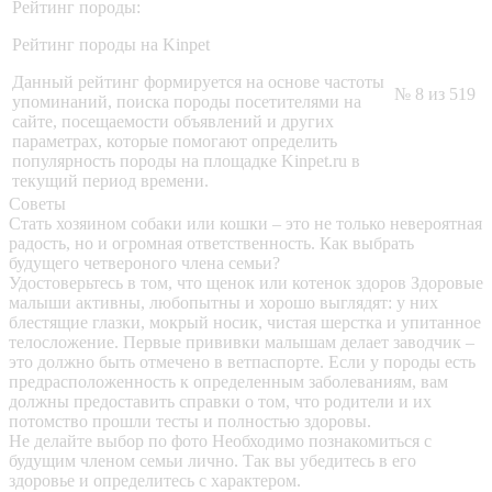
Рейтинг породы:
Рейтинг породы на Kinpet
Данный рейтинг формируется на основе частоты
№ 8 из 519
упоминаний, поиска породы посетителями на
сайте, посещаемости объявлений и других
параметрах, которые помогают определить
популярность породы на площадке Kinpet.ru в
текущий период времени.
Советы
Стать хозяином собаки или кошки – это не только невероятная
радость, но и огромная ответственность. Как выбрать
будущего четвероного члена семьи?
Удостоверьтесь в том, что щенок или котенок здоров
Здоровые
малыши активны, любопытны и хорошо выглядят: у них
блестящие глазки, мокрый носик, чистая шерстка и упитанное
телосложение. Первые прививки малышам делает заводчик –
это должно быть отмечено в ветпаспорте. Если у породы есть
предрасположенность к определенным заболеваниям, вам
должны предоставить справки о том, что родители и их
потомство прошли тесты и полностью здоровы.
Не делайте выбор по фото
Необходимо познакомиться с
будущим членом семьи лично. Так вы убедитесь в его
здоровье и определитесь с характером.