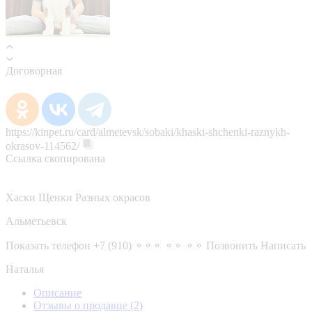
Договорная
https://kinpet.ru/card/almetevsk/sobaki/khaski-shchenki-raznykh-
okrasov-114562/
Ссылка скопирована
Хаски Щенки Разных окрасов
Альметьевск
Показать телефон
+7 (910) ⚬⚬⚬ ⚬⚬ ⚬⚬
Позвонить
Написать
Наталья
Описание
Отзывы о продавце
(2)