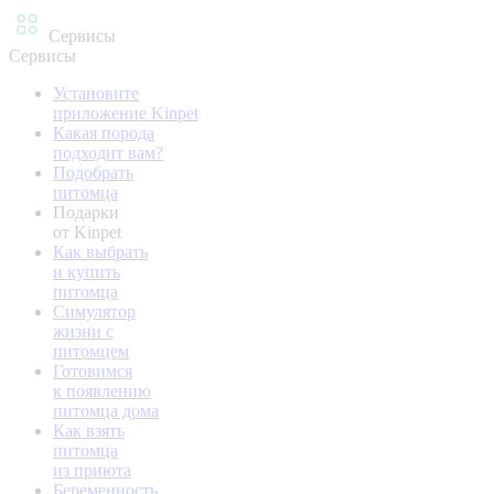
Сервисы
Сервисы
Установите
приложение Kinpet
Какая порода
подходит вам?
Подобрать
питомца
Подарки
от Kinpet
Как выбрать
и купить
питомца
Симулятор
жизни с
питомцем
Готовимся
к появлению
питомца дома
Как взять
питомца
из приюта
Беременность