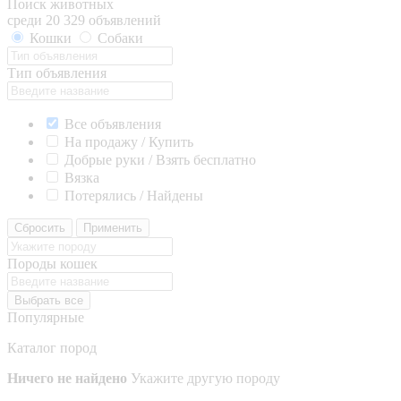
Поиск животных
среди 20 329 объявлений
Кошки
Собаки
Тип объявления
Все объявления
На продажу / Купить
Добрые руки / Взять бесплатно
Вязка
Потерялись / Найдены
Сбросить
Применить
Породы кошек
Выбрать все
Популярные
Каталог пород
Ничего не найдено
Укажите другую породу