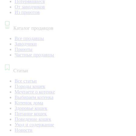
Потерявшиеся
От заводчиков
Из приютов
Каталог продавцов
Все продавцы
Заводчики
Приюты
Частные продавцы
Статьи
Все статьи
Породы кошек
Мечтаете о котенке
Выбираем котенка
Котенок дома
Здоровье кошек
Питание кошек
Поведение кошек
Уход и содержание
Новости