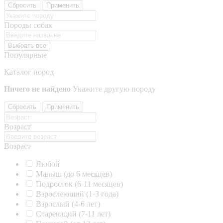
Сбросить
Применить
Породы собак
Выбрать все
Популярные
Каталог пород
Ничего не найдено
Укажите другую породу
Сбросить
Применить
Возраст
Возраст
Любой
Малыш (до 6 месяцев)
Подросток (6-11 месяцев)
Взрослеющий (1-3 года)
Взрослый (4-6 лет)
Стареющий (7-11 лет)