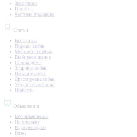
Заводчики
Приюты
Частные продавцы
Статьи
Все статьи
Породы собак
Мечтаете о щенке
Выбираем щенка
Щенок дома
Здоровье собак
Питание собак
Дрессировка собак
Уход и содержание
Новости
Объявления
Все объявления
На продажу
В добрые руки
Вязка