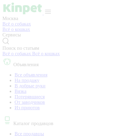
Москва
Всё о собаках
Всё о кошках
Сервисы
Поиск по статьям
Всё о собаках
Всё о кошках
Объявления
Все объявления
На продажу
В добрые руки
Вязка
Потерявшиеся
От заводчиков
Из приютов
Каталог продавцов
Все продавцы