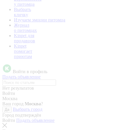
у питомца
Выбрать
кличку
Изучаем эмоции питомца
Журнал
о питомцах
Kinpet для
продавцов
Kinpet
помогает
приютам
Войти в профиль
Подать объявление
Нет результатов
Войти
Москва
Ваш город
Москва
?
Выбрать город
Да
Город подтверждён
Войти
Подать объявление