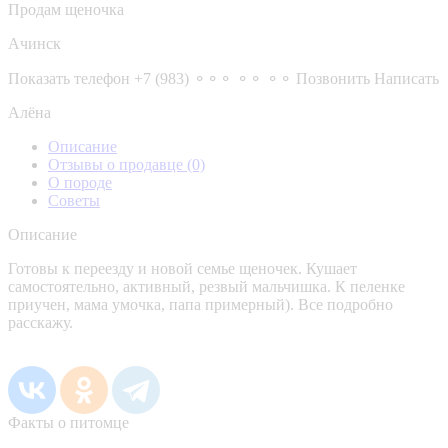
Продам щеночка
Ачинск
Показать телефон
+7 (983) ⚬⚬⚬ ⚬⚬ ⚬⚬
Позвонить
Написать
Алёна
Описание
Отзывы о продавце
(0)
О породе
Советы
Описание
Готовы к переезду и новой семье щеночек. Кушает
самостоятельно, активный, резвый мальчишка. К пеленке
приучен, мама умочка, папа примерный). Все подробно
расскажу.
Факты о питомце