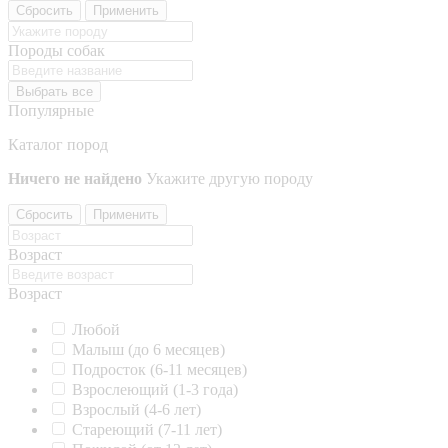
Сбросить
Применить
Породы собак
Выбрать все
Популярные
Каталог пород
Ничего не найдено
Укажите другую породу
Сбросить
Применить
Возраст
Возраст
Любой
Малыш (до 6 месяцев)
Подросток (6-11 месяцев)
Взрослеющий (1-3 года)
Взрослый (4-6 лет)
Стареющий (7-11 лет)