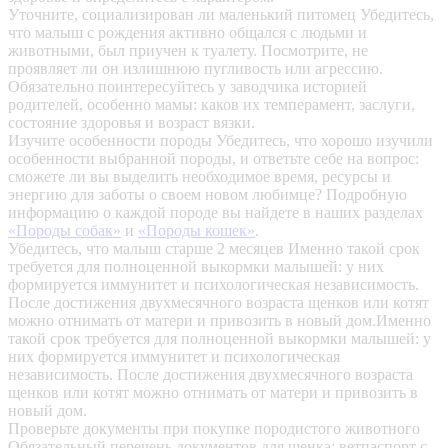
Уточните, социализирован ли маленький питомец
Убедитесь,
что малыш с рождения активно общался с людьми и
животными, был приучен к туалету. Посмотрите, не
проявляет ли он излишнюю пугливость или агрессию.
Обязательно поинтересуйтесь у заводчика историей
родителей, особенно мамы: каков их темперамент, заслуги,
состояние здоровья и возраст вязки.
Изучите особенности породы
Убедитесь, что хорошо изучили
особенности выбранной породы, и ответьте себе на вопрос:
сможете ли вы выделить необходимое время, ресурсы и
энергию для заботы о своем новом любимце? Подробную
информацию о каждой породе вы найдете в наших разделах
«Породы собак»
и
«Породы кошек»
.
Убедитесь, что малыш старше 2 месяцев
Именно такой срок
требуется для полноценной выкормки малышей: у них
формируется иммунитет и психологическая независимость.
После достижения двухмесячного возраста щенков или котят
можно отнимать от матери и привозить в новый дом.Именно
такой срок требуется для полноценной выкормки малышей: у
них формируется иммунитет и психологическая
независимость. После достижения двухмесячного возраста
щенков или котят можно отнимать от матери и привозить в
новый дом.
Проверьте документы при покупке породистого животного
Обязательный перечень документов для щенка: ветпаспорт с