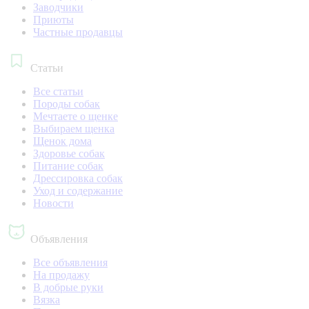
Заводчики
Приюты
Частные продавцы
Статьи
Все статьи
Породы собак
Мечтаете о щенке
Выбираем щенка
Щенок дома
Здоровье собак
Питание собак
Дрессировка собак
Уход и содержание
Новости
Объявления
Все объявления
На продажу
В добрые руки
Вязка