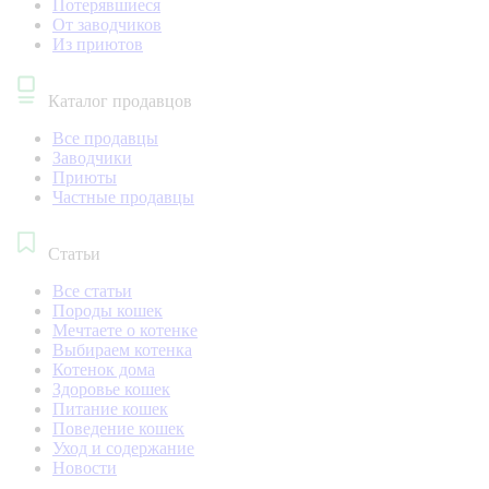
Потерявшиеся
От заводчиков
Из приютов
Каталог продавцов
Все продавцы
Заводчики
Приюты
Частные продавцы
Статьи
Все статьи
Породы кошек
Мечтаете о котенке
Выбираем котенка
Котенок дома
Здоровье кошек
Питание кошек
Поведение кошек
Уход и содержание
Новости