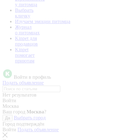
у питомца
Выбрать
кличку
Изучаем эмоции питомца
Журнал
о питомцах
Kinpet для
продавцов
Kinpet
помогает
приютам
Войти в профиль
Подать объявление
Нет результатов
Войти
Москва
Ваш город
Москва
?
Выбрать город
Да
Город подтверждён
Войти
Подать объявление