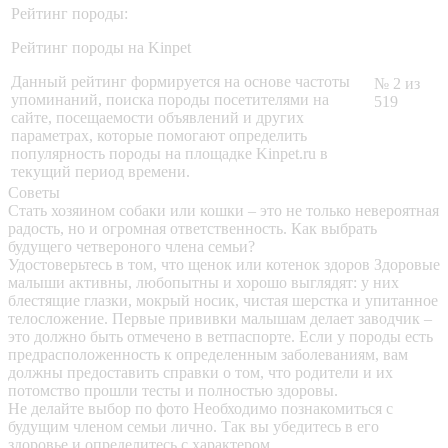
Рейтинг породы:
Рейтинг породы на Kinpet
Данный рейтинг формируется на основе частоты
№ 2 из
упоминаний, поиска породы посетителями на
519
сайте, посещаемости объявлений и других
параметрах, которые помогают определить
популярность породы на площадке Kinpet.ru в
текущий период времени.
Советы
Стать хозяином собаки или кошки – это не только невероятная
радость, но и огромная ответственность. Как выбрать
будущего четвероного члена семьи?
Удостоверьтесь в том, что щенок или котенок здоров
Здоровые
малыши активны, любопытны и хорошо выглядят: у них
блестящие глазки, мокрый носик, чистая шерстка и упитанное
телосложение. Первые прививки малышам делает заводчик –
это должно быть отмечено в ветпаспорте. Если у породы есть
предрасположенность к определенным заболеваниям, вам
должны предоставить справки о том, что родители и их
потомство прошли тесты и полностью здоровы.
Не делайте выбор по фото
Необходимо познакомиться с
будущим членом семьи лично. Так вы убедитесь в его
здоровье и определитесь с характером.