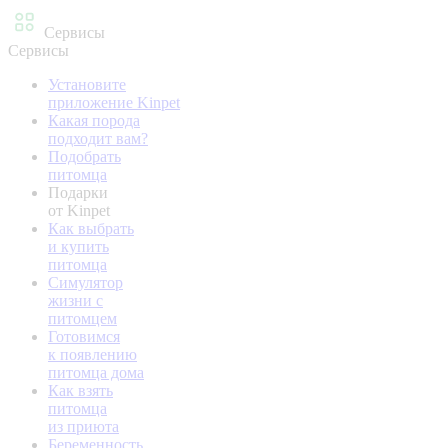
Сервисы
Сервисы
Установите
приложение Kinpet
Какая порода
подходит вам?
Подобрать
питомца
Подарки
от Kinpet
Как выбрать
и купить
питомца
Симулятор
жизни с
питомцем
Готовимся
к появлению
питомца дома
Как взять
питомца
из приюта
Беременность