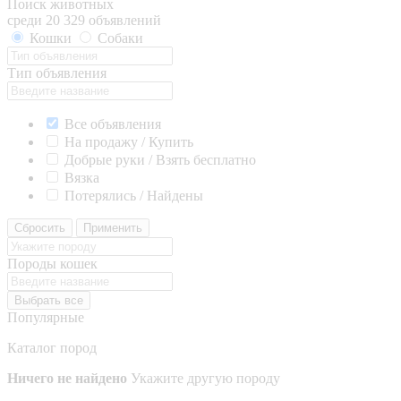
Поиск животных
среди 20 329 объявлений
Кошки
Собаки
Тип объявления
Все объявления
На продажу / Купить
Добрые руки / Взять бесплатно
Вязка
Потерялись / Найдены
Сбросить
Применить
Породы кошек
Выбрать все
Популярные
Каталог пород
Ничего не найдено
Укажите другую породу