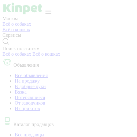
Москва
Всё о собаках
Всё о кошках
Сервисы
Поиск по статьям
Всё о собаках
Всё о кошках
Объявления
Все объявления
На продажу
В добрые руки
Вязка
Потерявшиеся
От заводчиков
Из приютов
Каталог продавцов
Все продавцы