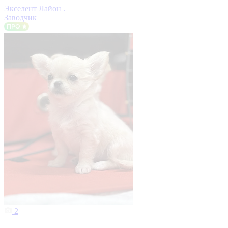
Экселент Лайон .
Заводчик
2