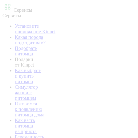
Сервисы
Сервисы
Установите
приложение Kinpet
Какая порода
подходит вам?
Подобрать
питомца
Подарки
от Kinpet
Как выбрать
и купить
питомца
Симулятор
жизни с
питомцем
Готовимся
к появлению
питомца дома
Как взять
питомца
из приюта
Беременность