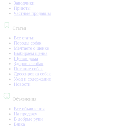
Заводчики
Приюты
Частные продавцы
Статьи
Все статьи
Породы собак
Мечтаете о щенке
Выбираем щенка
Щенок дома
Здоровье собак
Питание собак
Дрессировка собак
Уход и содержание
Новости
Объявления
Все объявления
На продажу
В добрые руки
Вязка