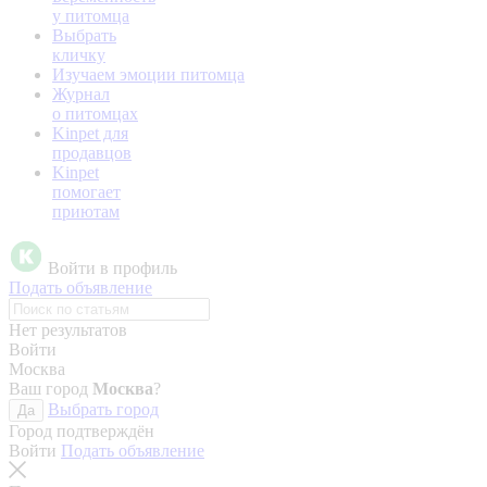
у питомца
Выбрать
кличку
Изучаем эмоции питомца
Журнал
о питомцах
Kinpet для
продавцов
Kinpet
помогает
приютам
Войти в профиль
Подать объявление
Нет результатов
Войти
Москва
Ваш город
Москва
?
Выбрать город
Да
Город подтверждён
Войти
Подать объявление