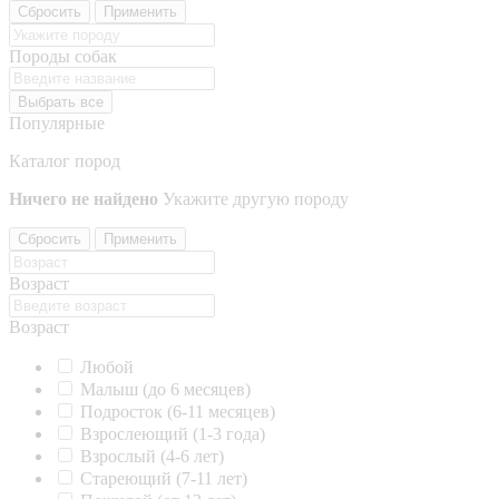
Сбросить
Применить
Породы собак
Выбрать все
Популярные
Каталог пород
Ничего не найдено
Укажите другую породу
Сбросить
Применить
Возраст
Возраст
Любой
Малыш (до 6 месяцев)
Подросток (6-11 месяцев)
Взрослеющий (1-3 года)
Взрослый (4-6 лет)
Стареющий (7-11 лет)