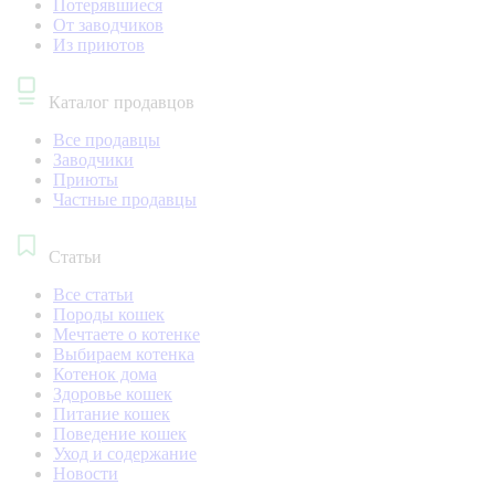
Потерявшиеся
От заводчиков
Из приютов
Каталог продавцов
Все продавцы
Заводчики
Приюты
Частные продавцы
Статьи
Все статьи
Породы кошек
Мечтаете о котенке
Выбираем котенка
Котенок дома
Здоровье кошек
Питание кошек
Поведение кошек
Уход и содержание
Новости