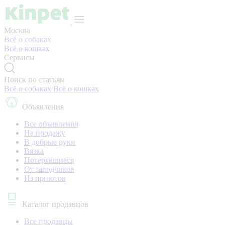
Москва
Всё о собаках
Всё о кошках
Сервисы
Поиск по статьям
Всё о собаках
Всё о кошках
Объявления
Все объявления
На продажу
В добрые руки
Вязка
Потерявшиеся
От заводчиков
Из приютов
Каталог продавцов
Все продавцы