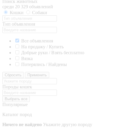
Поиск животных
среди 20 329 объявлений
Кошки
Собаки
Тип объявления
Все объявления
На продажу / Купить
Добрые руки / Взять бесплатно
Вязка
Потерялись / Найдены
Сбросить
Применить
Породы кошек
Выбрать все
Популярные
Каталог пород
Ничего не найдено
Укажите другую породу