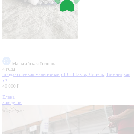
Мальтийская болонка
4 года
продаю щенков мальтезе
мкр 10-я Шахта, Липецк, Винницкая
ул.
40 000 ₽
Елена
Заводчик