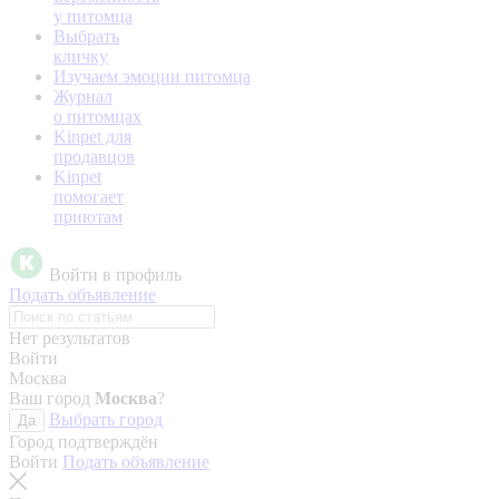
у питомца
Выбрать
кличку
Изучаем эмоции питомца
Журнал
о питомцах
Kinpet для
продавцов
Kinpet
помогает
приютам
Войти в профиль
Подать объявление
Нет результатов
Войти
Москва
Ваш город
Москва
?
Выбрать город
Да
Город подтверждён
Войти
Подать объявление