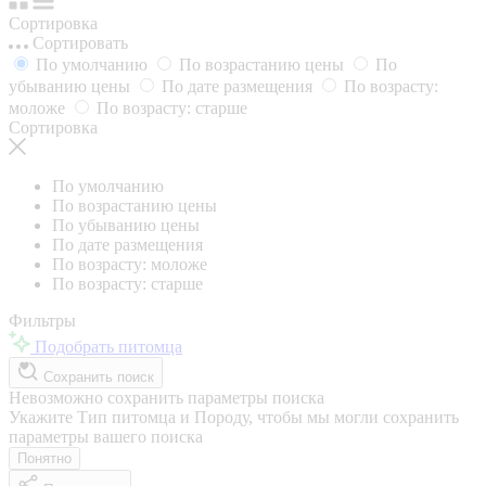
Сортировка
Сортировать
По умолчанию
По возрастанию цены
По
убыванию цены
По дате размещения
По возрасту:
моложе
По возрасту: старше
Сортировка
По умолчанию
По возрастанию цены
По убыванию цены
По дате размещения
По возрасту: моложе
По возрасту: старше
Фильтры
Подобрать питомца
Сохранить поиск
Невозможно сохранить параметры поиска
Укажите Тип питомца и Породу, чтобы мы могли сохранить
параметры вашего поиска
Понятно