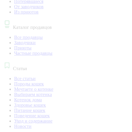
Потерявшиеся
От заводчиков
Из приютов
Каталог продавцов
Все продавцы
Заводчики
Приюты
Частные продавцы
Статьи
Все статьи
Породы кошек
Мечтаете о котенке
Выбираем котенка
Котенок дома
Здоровье кошек
Питание кошек
Поведение кошек
Уход и содержание
Новости