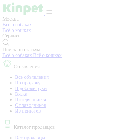
Москва
Всё о собаках
Всё о кошках
Сервисы
Поиск по статьям
Всё о собаках
Всё о кошках
Объявления
Все объявления
На продажу
В добрые руки
Вязка
Потерявшиеся
От заводчиков
Из приютов
Каталог продавцов
Все продавцы