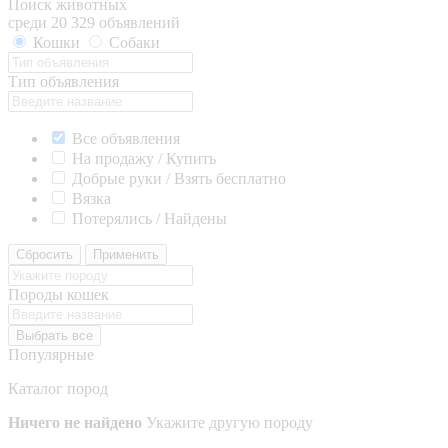
Поиск животных
среди 20 329 объявлений
Кошки
Собаки
Тип объявления
Все объявления
На продажу / Купить
Добрые руки / Взять бесплатно
Вязка
Потерялись / Найдены
Сбросить
Применить
Породы кошек
Выбрать все
Популярные
Каталог пород
Ничего не найдено
Укажите другую породу