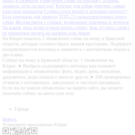
пород и размеров
Разведение собак на продажу: основы,
правила, есть ли выгода?
Клички для собак-девочек: самые
классные варианты
Собака стала вялой и потеряла аппетит?
Есть причины для тревоги
ТОП-25 гипоаллергенных пород
собак
Желтая рвота у собаки: возможные причины и лечение
На какой день течки нужно вязать собаку
Как отучить собаку
от привычки писать на кровать или диван
На Kinpet нашлось 1 объявление собак на вязку в Брянской
области, которые соответствуют вашим критериям. Подберите
понравившегося питомца и свяжитесь с контактным лицом в
два клика.
Собаки на вязку в Брянской области: 1 объявление на
Kinpet. ➤ Выбрать подходящего питомца вам поможет
информация в объявлениях: фото, видео, цена, описание,
документы, родословная и многое другое ➤ 338 проверенных
отзывов о питомниках, заводчиках и частных продавцах.
Если вы не нашли объявление на нашем сайте, вы можете
поискать собаку на авито или юле.
Города
Брянск
Установите приложение Kinpet