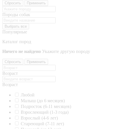
Сбросить
Применить
Породы собак
Выбрать все
Популярные
Каталог пород
Ничего не найдено
Укажите другую породу
Сбросить
Применить
Возраст
Возраст
Любой
Малыш (до 6 месяцев)
Подросток (6-11 месяцев)
Взрослеющий (1-3 года)
Взрослый (4-6 лет)
Стареющий (7-11 лет)