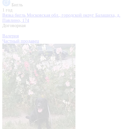
Бигль
1 год
Вязка бигль
Московская обл., городской округ Балашиха, д.
Павлино, 174
Договорная
Валерия
Частный продавец