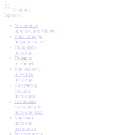
Сервисы
Сервисы
Установите
приложение Kinpet
Какая порода
подходит вам?
Подобрать
питомца
Подарки
от Kinpet
Как выбрать
и купить
питомца
Симулятор
жизни с
питомцем
Готовимся
к появлению
питомца дома
Как взять
питомца
из приюта
Беременность