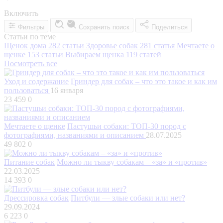
Включить
Фильтры
Сохранить поиск
Поделиться
Статьи по теме
Щенок дома
282 статьи
Здоровье собак
281 статья
Мечтаете о
щенке
153 статьи
Выбираем щенка
119 статей
Посмотреть все
Уход и содержание
Гриндер для собак – что это такое и как им
пользоваться
16 января
23 459
0
Мечтаете о щенке
Пастушьи собаки: ТОП-30 пород с
фотографиями, названиями и описанием
28.07.2025
49 802
0
Питание собак
Можно ли тыкву собакам – «за» и «против»
22.03.2025
14 393
0
Дрессировка собак
Питбули — злые собаки или нет?
29.09.2024
6 223
0