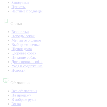
Заводчики
Приюты
Частные продавцы
Статьи
Все статьи
Породы собак
Мечтаете о щенке
Выбираем щенка
Щенок дома
Здоровье собак
Питание собак
Дрессировка собак
Уход и содержание
Новости
Объявления
Все объявления
На продажу
В добрые руки
Вязка