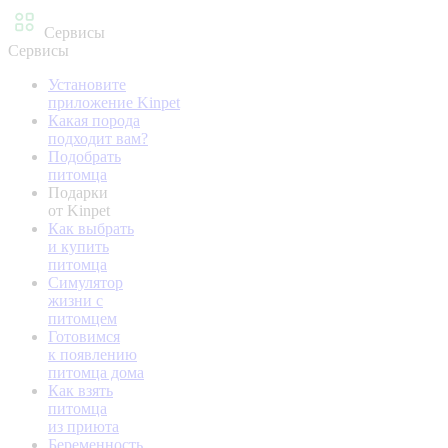
Сервисы
Сервисы
Установите
приложение Kinpet
Какая порода
подходит вам?
Подобрать
питомца
Подарки
от Kinpet
Как выбрать
и купить
питомца
Симулятор
жизни с
питомцем
Готовимся
к появлению
питомца дома
Как взять
питомца
из приюта
Беременность