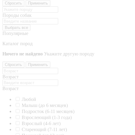
Сбросить
Применить
Породы собак
Выбрать все
Популярные
Каталог пород
Ничего не найдено
Укажите другую породу
Сбросить
Применить
Возраст
Возраст
Любой
Малыш (до 6 месяцев)
Подросток (6-11 месяцев)
Взрослеющий (1-3 года)
Взрослый (4-6 лет)
Стареющий (7-11 лет)