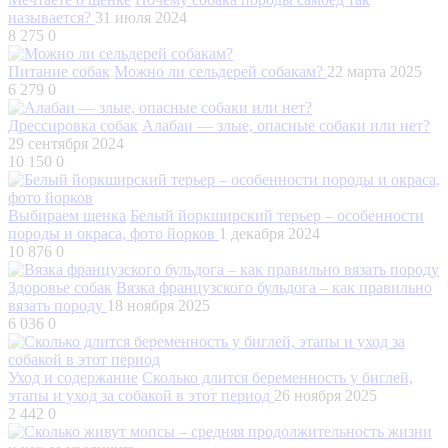
называется?
31 июля 2024
8 275
0
Питание собак
Можно ли сельдерей собакам?
22 марта 2025
6 279
0
Дрессировка собак
Алабаи — злые, опасные собаки или нет?
29 сентября 2024
10 150
0
Выбираем щенка
Белый йоркширский терьер – особенности
породы и окраса, фото йорков
1 декабря 2024
10 876
0
Здоровье собак
Вязка французского бульдога – как правильно
вязать породу
18 ноября 2025
6 036
0
Уход и содержание
Сколько длится беременность у биглей,
этапы и уход за собакой в этот период
26 ноября 2025
2 442
0