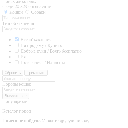
Поиск животных
среди 20 329 объявлений
Кошки
Собаки
Тип объявления
Все объявления
На продажу / Купить
Добрые руки / Взять бесплатно
Вязка
Потерялись / Найдены
Сбросить
Применить
Породы кошек
Выбрать все
Популярные
Каталог пород
Ничего не найдено
Укажите другую породу