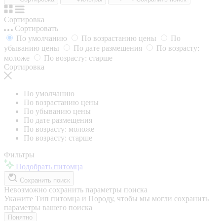
Сортировка
Сортировать
По умолчанию
По возрастанию цены
По
убыванию цены
По дате размещения
По возрасту:
моложе
По возрасту: старше
Сортировка
По умолчанию
По возрастанию цены
По убыванию цены
По дате размещения
По возрасту: моложе
По возрасту: старше
Фильтры
Подобрать питомца
Сохранить поиск
Невозможно сохранить параметры поиска
Укажите Тип питомца и Породу, чтобы мы могли сохранить
параметры вашего поиска
Понятно