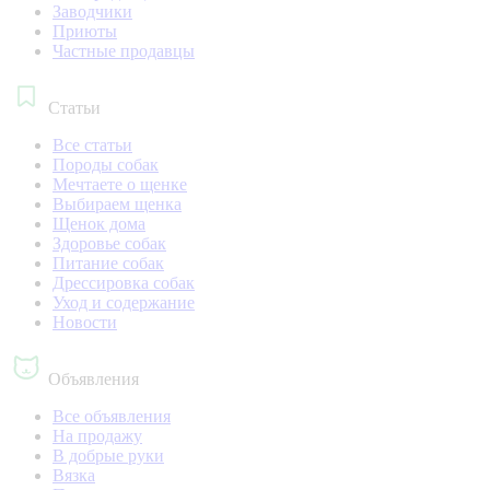
Заводчики
Приюты
Частные продавцы
Статьи
Все статьи
Породы собак
Мечтаете о щенке
Выбираем щенка
Щенок дома
Здоровье собак
Питание собак
Дрессировка собак
Уход и содержание
Новости
Объявления
Все объявления
На продажу
В добрые руки
Вязка