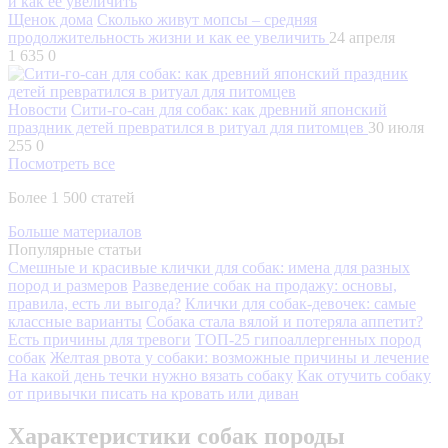
Щенок дома
Сколько живут мопсы – средняя
продолжительность жизни и как ее увеличить
24 апреля
1 635
0
Новости
Сити-го-сан для собак: как древний японский
праздник детей превратился в ритуал для питомцев
30 июля
255
0
Посмотреть все
Более 1 500 статей
Больше материалов
Популярные статьи
Смешные и красивые клички для собак: имена для разных
пород и размеров
Разведение собак на продажу: основы,
правила, есть ли выгода?
Клички для собак-девочек: самые
классные варианты
Собака стала вялой и потеряла аппетит?
Есть причины для тревоги
ТОП-25 гипоаллергенных пород
собак
Желтая рвота у собаки: возможные причины и лечение
На какой день течки нужно вязать собаку
Как отучить собаку
от привычки писать на кровать или диван
Характеристики собак породы