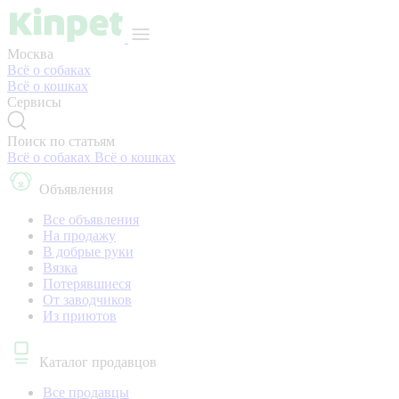
Москва
Всё о собаках
Всё о кошках
Сервисы
Поиск по статьям
Всё о собаках
Всё о кошках
Объявления
Все объявления
На продажу
В добрые руки
Вязка
Потерявшиеся
От заводчиков
Из приютов
Каталог продавцов
Все продавцы