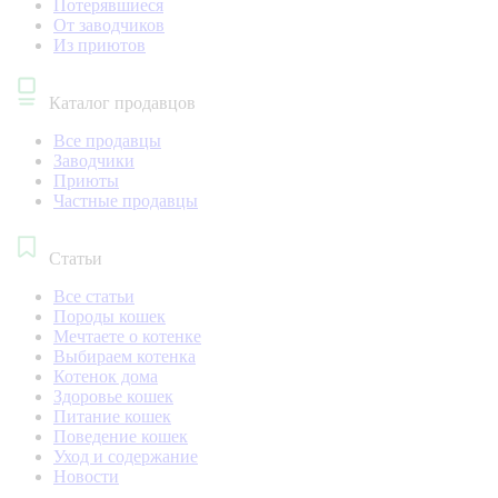
Потерявшиеся
От заводчиков
Из приютов
Каталог продавцов
Все продавцы
Заводчики
Приюты
Частные продавцы
Статьи
Все статьи
Породы кошек
Мечтаете о котенке
Выбираем котенка
Котенок дома
Здоровье кошек
Питание кошек
Поведение кошек
Уход и содержание
Новости