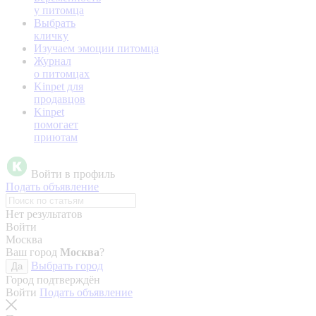
у питомца
Выбрать
кличку
Изучаем эмоции питомца
Журнал
о питомцах
Kinpet для
продавцов
Kinpet
помогает
приютам
Войти в профиль
Подать объявление
Нет результатов
Войти
Москва
Ваш город
Москва
?
Выбрать город
Да
Город подтверждён
Войти
Подать объявление