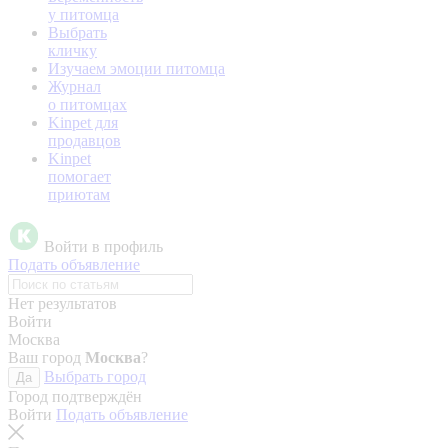
у питомца
Выбрать
кличку
Изучаем эмоции питомца
Журнал
о питомцах
Kinpet для
продавцов
Kinpet
помогает
приютам
Войти в профиль
Подать объявление
Нет результатов
Войти
Москва
Ваш город
Москва
?
Выбрать город
Да
Город подтверждён
Войти
Подать объявление