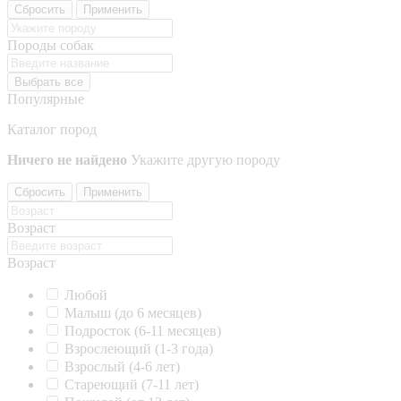
Сбросить
Применить
Породы собак
Выбрать все
Популярные
Каталог пород
Ничего не найдено
Укажите другую породу
Сбросить
Применить
Возраст
Возраст
Любой
Малыш (до 6 месяцев)
Подросток (6-11 месяцев)
Взрослеющий (1-3 года)
Взрослый (4-6 лет)
Стареющий (7-11 лет)