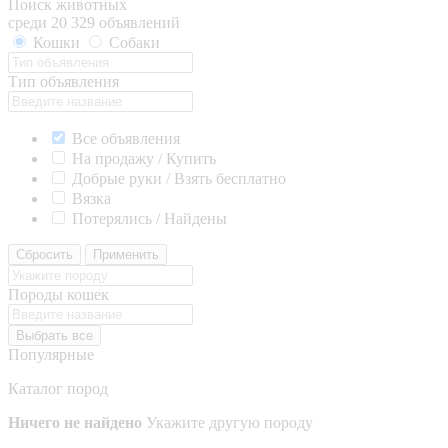
Поиск животных
среди 20 329 объявлений
Кошки
Собаки
Тип объявления
Все объявления
На продажу / Купить
Добрые руки / Взять бесплатно
Вязка
Потерялись / Найдены
Сбросить
Применить
Породы кошек
Выбрать все
Популярные
Каталог пород
Ничего не найдено
Укажите другую породу