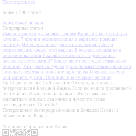
Посмотреть все
Более 1 500 статей
Больше материалов
Популярные статьи
Имена и клички для кошек-девочек
Кровь в кале у кота или
котенка: 7 причин возникновения и варианты помощи
питомцу
Имена и клички для котов-мальчиков
Когда
стерилизовать кошку: оптимальный возраст, показания и
противопоказания
У кошки отнимаются задние лапы:
насколько все серьезно?
Кошку рвет после еды: возможные
причины, что делать владельцу
Как промыть глаза кошке или
котенку: средства и описание процедуры
Болячки, язвочки
или коросты у кота? Причины и возможное лечение
На Kinpet нашлось 1 объявление беспородных кошек
потерявшихся в Большой Камне. Если вы нашли пропавшего
питомца из объявления на нашем сайте, свяжитесь с
контактным лицом в два клика и помогите семье
воссоединиться. Спасибо!
Потерявшиеся беспородные кошки в Большой Камне: 1
объявление на Kinpet.
Установите приложение Kinpet