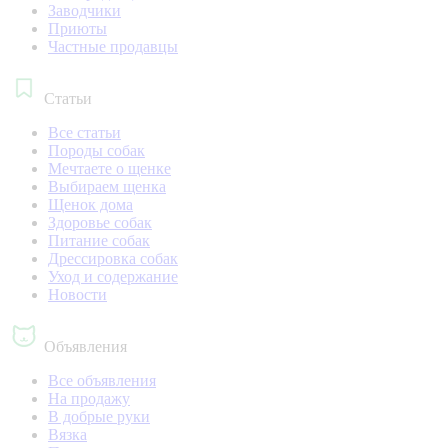
Заводчики
Приюты
Частные продавцы
Статьи
Все статьи
Породы собак
Мечтаете о щенке
Выбираем щенка
Щенок дома
Здоровье собак
Питание собак
Дрессировка собак
Уход и содержание
Новости
Объявления
Все объявления
На продажу
В добрые руки
Вязка