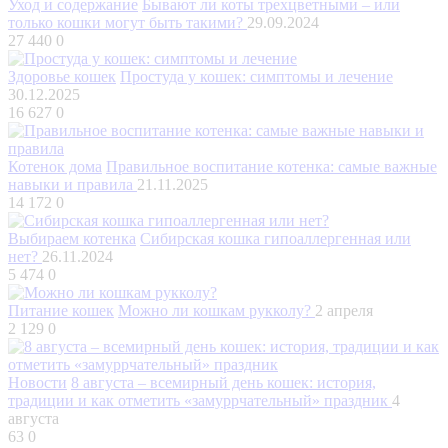
Уход и содержание
Бывают ли коты трехцветными – или
только кошки могут быть такими?
29.09.2024
27 440
0
Здоровье кошек
Простуда у кошек: симптомы и лечение
30.12.2025
16 627
0
Котенок дома
Правильное воспитание котенка: самые важные
навыки и правила
21.11.2025
14 172
0
Выбираем котенка
Сибирская кошка гипоаллергенная или
нет?
26.11.2024
5 474
0
Питание кошек
Можно ли кошкам рукколу?
2 апреля
2 129
0
Новости
8 августа – всемирный день кошек: история,
традиции и как отметить «замуррчательный» праздник
4
августа
63
0