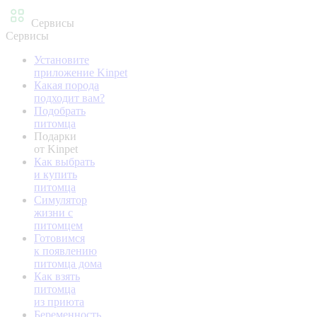
Сервисы
Сервисы
Установите
приложение Kinpet
Какая порода
подходит вам?
Подобрать
питомца
Подарки
от Kinpet
Как выбрать
и купить
питомца
Симулятор
жизни с
питомцем
Готовимся
к появлению
питомца дома
Как взять
питомца
из приюта
Беременность