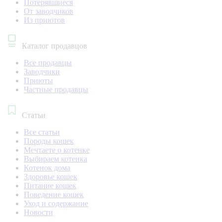
Потерявшиеся
От заводчиков
Из приютов
Каталог продавцов
Все продавцы
Заводчики
Приюты
Частные продавцы
Статьи
Все статьи
Породы кошек
Мечтаете о котенке
Выбираем котенка
Котенок дома
Здоровье кошек
Питание кошек
Поведение кошек
Уход и содержание
Новости