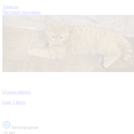
Анжела
Частный продавец
Еще 1 фото
Беспородная
~6 мес.