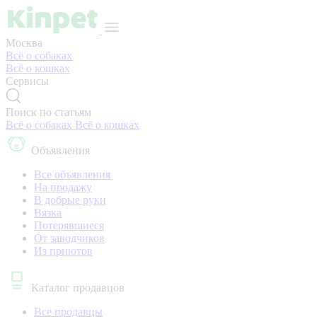
Москва
Всё о собаках
Всё о кошках
Сервисы
Поиск по статьям
Всё о собаках
Всё о кошках
Объявления
Все объявления
На продажу
В добрые руки
Вязка
Потерявшиеся
От заводчиков
Из приютов
Каталог продавцов
Все продавцы