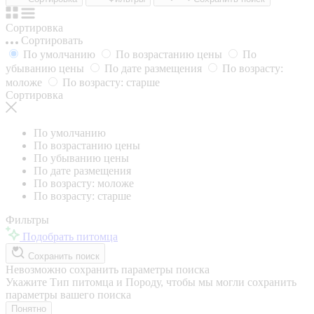
Сортировка
Сортировать
По умолчанию
По возрастанию цены
По
убыванию цены
По дате размещения
По возрасту:
моложе
По возрасту: старше
Сортировка
По умолчанию
По возрастанию цены
По убыванию цены
По дате размещения
По возрасту: моложе
По возрасту: старше
Фильтры
Подобрать питомца
Сохранить поиск
Невозможно сохранить параметры поиска
Укажите Тип питомца и Породу, чтобы мы могли сохранить
параметры вашего поиска
Понятно