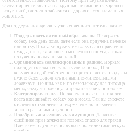
ответственности заводчика. Поэтому при покупке щенка
следует ориентироваться на крупные питомники с хорошей
репутацией, где точно заботятся о здоровье всех племенных
животных.
Для поддержания здоровья уже купленного питомца важно:
Поддерживать активный образ жизни.
Не держите
собаку весь день дома, даже если она приучена пеленке
или лотку. Прогулки нужны не только для справления
нужды, но и для хорошего мышечного тонуса, а также
получения новых впечатлений.
Организовать сбалансированный рацион.
Йоркам
подойдет готовый корм для мелких пород. При
кормлении едой собственного приготовления продукты
нужно будет дополнять витаминно-минеральными
добавками. По ним, как и по безопасному для питомца
меню, следует проконсультироваться с ветдиетологом.
Контролировать вес.
По окончании фазы активного
роста взвешивайте собаку раз в месяц. Так вы сможете
отследить отклонения от нормы еще до появления
хорошо различимой тучности.
Подобрать анатомическую амуницию.
Давление
ошейника при натяжении поводка опасно для трахеи.
Вместо него лучше использовать более анатомическую
шлейку.