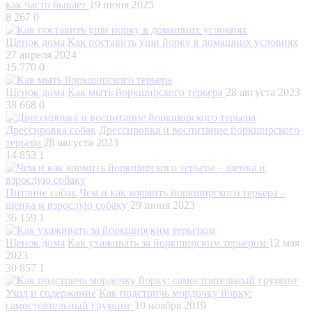
как часто бывает
19 июня 2025
8 267
0
Щенок дома
Как поставить уши йорку в домашних условиях
27 апреля 2024
15 770
0
Щенок дома
Как мыть йоркширского терьера
28 августа 2023
38 668
0
Дрессировка собак
Дрессировка и воспитание йоркширского
терьера
28 августа 2023
14 853
1
Питание собак
Чем и как кормить йоркширского терьера –
щенка и взрослую собаку
29 июня 2023
36 159
1
Щенок дома
Как ухаживать за йоркширским терьером
12 мая
2023
30 857
1
Уход и содержание
Как подстричь мордочку йорку:
самостоятельный груминг
19 ноября 2019