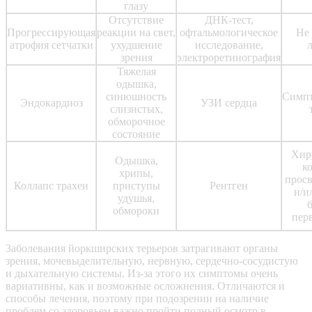
глазу
Отсутствие
ДНК-тест,
Прогрессирующая
реакции на свет,
офтальмологическое
Не 
атрофия сетчатки
ухудшение
исследование,
зрения
электроретинография
Тяжелая
одышка,
синюшность
Симпт
Эндокардиоз
УЗИ сердца
слизистых,
обморочное
состояние
Хир
Одышка,
к
хрипы,
просв
Коллапс трахеи
приступы
Рентген
и/и
удушья,
б
обмороки
пер
Заболевания йоркширских терьеров затрагивают органы
зрения, мочевыделительную, нервную, сердечно-сосудистую
и дыхательную системы. Из-за этого их симптомы очень
вариативны, как и возможные осложнения. Отличаются и
способы лечения, поэтому при подозрении на наличие
проблем со здоровьем важно пройти полный осмотр в