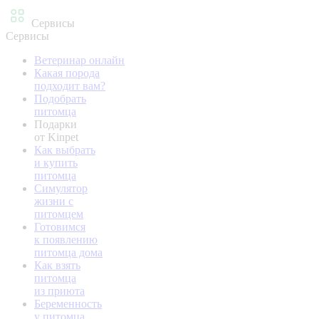
Сервисы
Сервисы
Ветеринар онлайн
Какая порода
подходит вам?
Подобрать
питомца
Подарки
от Kinpet
Как выбрать
и купить
питомца
Симулятор
жизни с
питомцем
Готовимся
к появлению
питомца дома
Как взять
питомца
из приюта
Беременность
у питомца