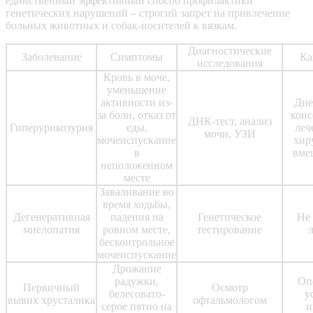
единственный эффективный способ профилактики
генетических нарушений – строгий запрет на привлечение
больных животных и собак-носителей к вязкам.
Диагностические
Заболевание
Симптомы
Ка
исследования
Кровь в моче,
уменьшение
активности из-
Дие
за боли, отказ от
конс
ДНК-тест, анализ
Гиперурикозурия
еды,
леч
мочи, УЗИ
мочеиспускание
хир
в
вме
неположенном
месте
Заваливание во
время ходьбы,
Дегенеративная
падения на
Генетическое
Не 
миелопатия
ровном месте,
тестирование
бесконтрольное
мочеиспускание
Дрожание
радужки,
Оп
Первичный
Осмотр
белесовато-
у
вывих хрусталика
офтальмологом
серое пятно на
и