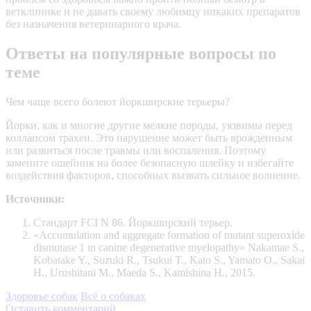
ветклинике и не давать своему любимцу никаких препаратов
без назначения ветеринарного врача.
Ответы на популярные вопросы по
теме
Чем чаще всего болеют йоркширские терьеры?
Йорки, как и многие другие мелкие породы, уязвимы перед
коллапсом трахеи. Это нарушение может быть врожденным
или развиться после травмы или воспаления. Поэтому
замените ошейник на более безопасную шлейку и избегайте
воздействия факторов, способных вызвать сильное волнение.
Источники:
Стандарт FCI N 86. Йоркширский терьер.
«Accumulation and aggregate formation of mutant superoxide
dismutase 1 in canine degenerative myelopathy» Nakamae S.,
Kobatake Y., Suzuki R., Tsukui T., Kato S., Yamato O., Sakai
H., Urushitani M., Maeda S., Kamishina H., 2015.
Здоровье собак
Всё о собаках
Оставить комментарий