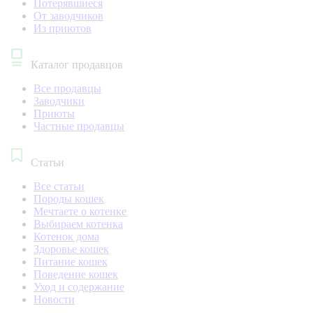
Потерявшиеся
От заводчиков
Из приютов
Каталог продавцов
Все продавцы
Заводчики
Приюты
Частные продавцы
Статьи
Все статьи
Породы кошек
Мечтаете о котенке
Выбираем котенка
Котенок дома
Здоровье кошек
Питание кошек
Поведение кошек
Уход и содержание
Новости