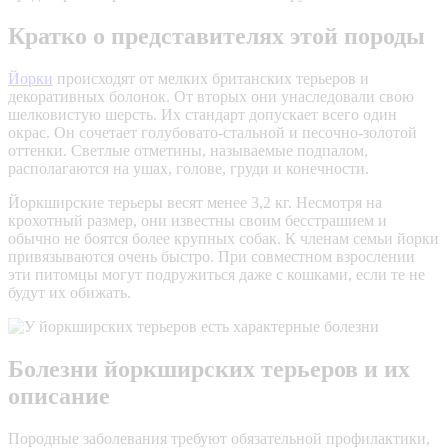
Кратко о представителях этой породы
Йорки
происходят от мелких британских терьеров и
декоративных болонок. От вторых они унаследовали свою
шелковистую шерсть. Их стандарт допускает всего один
окрас. Он сочетает голубовато-стальной и песочно-золотой
оттенки. Светлые отметины, называемые подпалом,
располагаются на ушах, голове, груди и конечности.
Йоркширские терьеры весят менее 3,2 кг. Несмотря на
крохотный размер, они известны своим бесстрашием и
обычно не боятся более крупных собак. К членам семьи йорки
привязываются очень быстро. При совместном взрослении
эти питомцы могут подружиться даже с кошками, если те не
будут их обижать.
Болезни йоркширских терьеров и их
описание
Породные заболевания требуют обязательной профилактики,