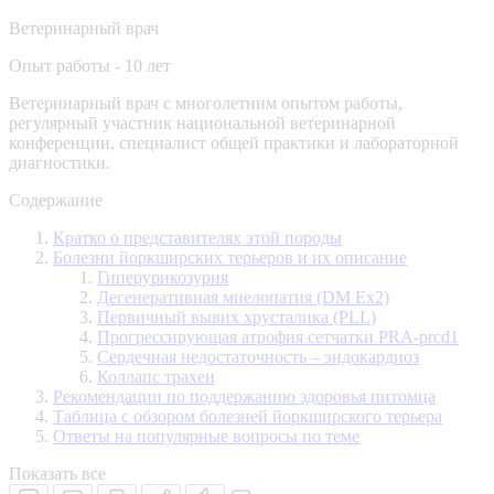
Ветеринарный врач
Опыт работы - 10 лет
Ветеринарный врач с многолетним опытом работы,
регулярный участник национальной ветеринарной
конференции, специалист общей практики и лабораторной
диагностики.
Содержание
Кратко о представителях этой породы
Болезни йоркширских терьеров и их описание
Гиперурикозурия
Дегенеративная миелопатия (DM Ex2)
Первичный вывих хрусталика (PLL)
Прогрессирующая атрофия сетчатки PRA-prcd1
Сердечная недостаточность – эндокардиоз
Коллапс трахеи
Рекомендации по поддержанию здоровья питомца
Таблица с обзором болезней йоркширского терьера
Ответы на популярные вопросы по теме
Показать все