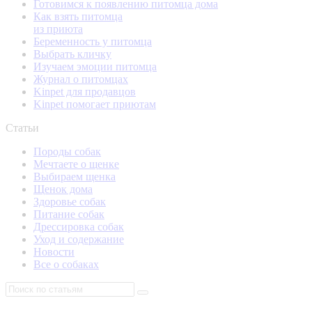
Готовимся к появлению питомца дома
Как взять питомца
из приюта
Беременность у питомца
Выбрать кличку
Изучаем эмоции питомца
Журнал о питомцах
Kinpet для продавцов
Kinpet помогает приютам
Статьи
Породы собак
Мечтаете о щенке
Выбираем щенка
Щенок дома
Здоровье собак
Питание собак
Дрессировка собак
Уход и содержание
Новости
Все о собаках