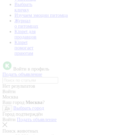
Выбрать
кличку
Изучаем эмоции питомца
Журнал
о питомцах
Kinpet для
продавцов
Kinpet
помогает
приютам
Войти в профиль
Подать объявление
Нет результатов
Войти
Москва
Ваш город
Москва
?
Выбрать город
Да
Город подтверждён
Войти
Подать объявление
Поиск животных