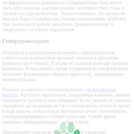
но вероятность их развития не стопроцентная. Они могут
быть обусловлены анатомическими особенностями собак и
плохой наследственностью. Важно понимать, что далеко не
каждый йорк сталкивается с такими патологиями, особенно
при правильной работе заводчика, грамотном уходе и
комфортных условиях содержания.
Гиперурикозурия
Относится к врожденным болезням и характеризуется
избыточным количеством мочевой кислоты в организме
йоркширского терьера. В норме ее излишек выводят почки и
кишечник. В противном случае отложения мочевой кислоты
начинают формировать твердые кристаллы, затрудняющие
мочеиспускание.
Главное осложнение гиперурикозурии –
мочекаменная
болезнь
. Крупные образования, называемые камнями, обычно
приходится удалять в ходе операции. Более мелкие отложения
поддаются растворению за счет изменения кислотности мочи
в ходе приема специальных препаратов и/или употребления
специализированного готового рациона. Самый яркий
симптом гиперурикозурии – кровь в моче.
Она попадает туда из-за травматизации слизистых