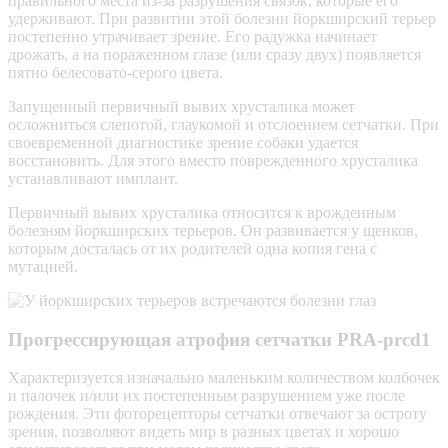
правильного места из-за разрушения связок, которые его
удерживают. При развитии этой болезни йоркширский терьер
постепенно утрачивает зрение. Его радужка начинает
дрожать, а на пораженном глазе (или сразу двух) появляется
пятно белесовато-серого цвета.
Запущенный первичный вывих хрусталика может
осложниться слепотой,
глаукомой
и отслоением
сетчатки
. При
своевременной диагностике зрение собаки удается
восстановить. Для этого вместо поврежденного хрусталика
устанавливают имплант.
Первичный вывих хрусталика относится к врожденным
болезням йоркширских терьеров. Он развивается у щенков,
которым досталась от их родителей одна копия гена с
мутацией.
Прогрессирующая атрофия сетчатки PRA-prcd1
Характеризуется изначально маленьким количеством колбочек
и палочек и/или их постепенным разрушением уже после
рождения. Эти фоторецепторы сетчатки отвечают за остроту
зрения, позволяют видеть мир в разных цветах и хорошо