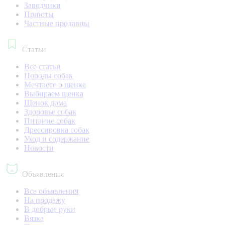
Заводчики
Приюты
Частные продавцы
Статьи
Все статьи
Породы собак
Мечтаете о щенке
Выбираем щенка
Щенок дома
Здоровье собак
Питание собак
Дрессировка собак
Уход и содержание
Новости
Объявления
Все объявления
На продажу
В добрые руки
Вязка