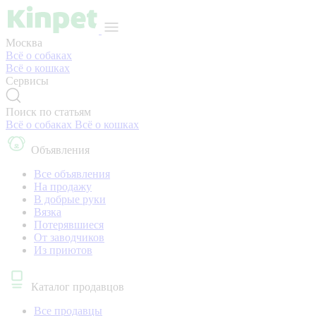
Москва
Всё о собаках
Всё о кошках
Сервисы
Поиск по статьям
Всё о собаках
Всё о кошках
Объявления
Все объявления
На продажу
В добрые руки
Вязка
Потерявшиеся
От заводчиков
Из приютов
Каталог продавцов
Все продавцы