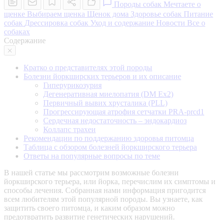
Породы собак
Мечтаете о
щенке
Выбираем щенка
Щенок дома
Здоровье собак
Питание
собак
Дрессировка собак
Уход и содержание
Новости
Все о
собаках
Содержание
Кратко о представителях этой породы
Болезни йоркширских терьеров и их описание
Гиперурикозурия
Дегенеративная миелопатия (DM Ex2)
Первичный вывих хрусталика (PLL)
Прогрессирующая атрофия сетчатки PRA-prcd1
Сердечная недостаточность – эндокардиоз
Коллапс трахеи
Рекомендации по поддержанию здоровья питомца
Таблица с обзором болезней йоркширского терьера
Ответы на популярные вопросы по теме
В нашей статье мы рассмотрим возможные болезни
йоркширского терьера, или йорка, перечислим их симптомы и
способы лечения. Собранная нами информация пригодится
всем любителям этой популярной породы. Вы узнаете, как
защитить своего питомца, и каким образом можно
предотвратить развитие генетических нарушений.