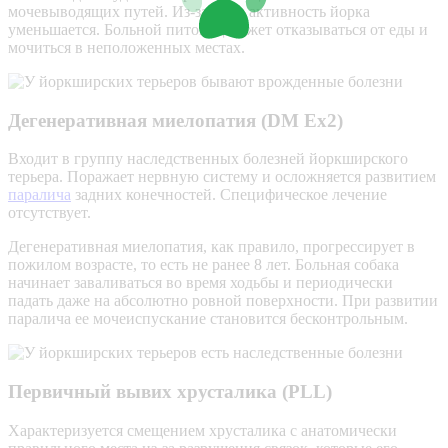
мочевыводящих путей. Из-за боли активность йорка
уменьшается. Больной питомец может отказываться от еды и
мочиться в неположенных местах.
Дегенеративная миелопатия (DM Ex2)
Входит в группу наследственных болезней йоркширского
терьера. Поражает нервную систему и осложняется развитием
паралича
задних конечностей. Специфическое лечение
отсутствует.
Дегенеративная миелопатия, как правило, прогрессирует в
пожилом возрасте, то есть не ранее 8 лет. Больная собака
начинает заваливаться во время ходьбы и периодически
падать даже на абсолютно ровной поверхности. При развитии
паралича ее мочеиспускание становится бесконтрольным.
Первичный вывих хрусталика (PLL)
Характеризуется смещением хрусталика с анатомически