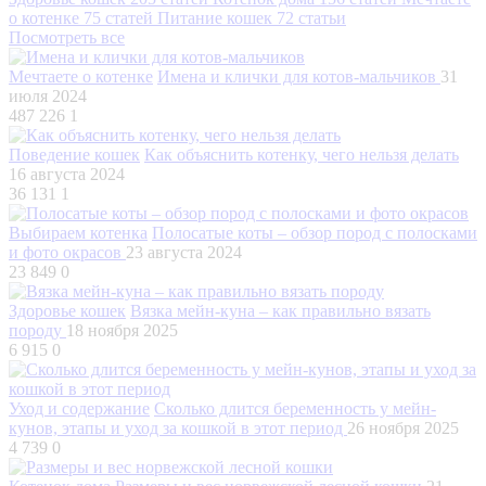
о котенке
75 статей
Питание кошек
72 статьи
Посмотреть все
Мечтаете о котенке
Имена и клички для котов-мальчиков
31
июля 2024
487 226
1
Поведение кошек
Как объяснить котенку, чего нельзя делать
16 августа 2024
36 131
1
Выбираем котенка
Полосатые коты – обзор пород с полосками
и фото окрасов
23 августа 2024
23 849
0
Здоровье кошек
Вязка мейн-куна – как правильно вязать
породу
18 ноября 2025
6 915
0
Уход и содержание
Сколько длится беременность у мейн-
кунов, этапы и уход за кошкой в этот период
26 ноября 2025
4 739
0