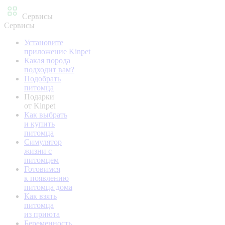
Сервисы
Сервисы
Установите
приложение Kinpet
Какая порода
подходит вам?
Подобрать
питомца
Подарки
от Kinpet
Как выбрать
и купить
питомца
Симулятор
жизни с
питомцем
Готовимся
к появлению
питомца дома
Как взять
питомца
из приюта
Беременность