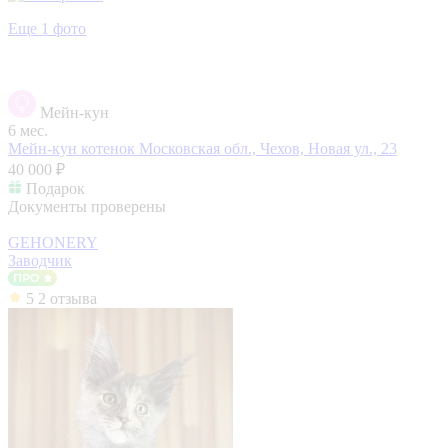
Еще 1 фото
Мейн-кун
6 мес.
Мейн-кун котенок
Московская обл., Чехов, Новая ул., 23
40 000 ₽
Подарок
Документы проверены
GEHONERY
Заводчик
5
2 отзыва