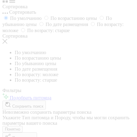
Сортировка
Сортировать
По умолчанию
По возрастанию цены
По
убыванию цены
По дате размещения
По возрасту:
моложе
По возрасту: старше
Сортировка
По умолчанию
По возрастанию цены
По убыванию цены
По дате размещения
По возрасту: моложе
По возрасту: старше
Фильтры
Подобрать питомца
Сохранить поиск
Невозможно сохранить параметры поиска
Укажите Тип питомца и Породу, чтобы мы могли сохранить
параметры вашего поиска
Понятно