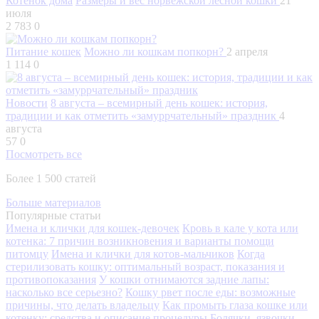
Котенок дома
Размеры и вес норвежской лесной кошки
21
июля
2 783
0
Питание кошек
Можно ли кошкам попкорн?
2 апреля
1 114
0
Новости
8 августа – всемирный день кошек: история,
традиции и как отметить «замуррчательный» праздник
4
августа
57
0
Посмотреть все
Более 1 500 статей
Больше материалов
Популярные статьи
Имена и клички для кошек-девочек
Кровь в кале у кота или
котенка: 7 причин возникновения и варианты помощи
питомцу
Имена и клички для котов-мальчиков
Когда
стерилизовать кошку: оптимальный возраст, показания и
противопоказания
У кошки отнимаются задние лапы:
насколько все серьезно?
Кошку рвет после еды: возможные
причины, что делать владельцу
Как промыть глаза кошке или
котенку: средства и описание процедуры
Болячки, язвочки