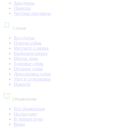
Заводчики
Приюты
Частные продавцы
Статьи
Все статьи
Породы собак
Мечтаете о щенке
Выбираем щенка
Щенок дома
Здоровье собак
Питание собак
Дрессировка собак
Уход и содержание
Новости
Объявления
Все объявления
На продажу
В добрые руки
Вязка