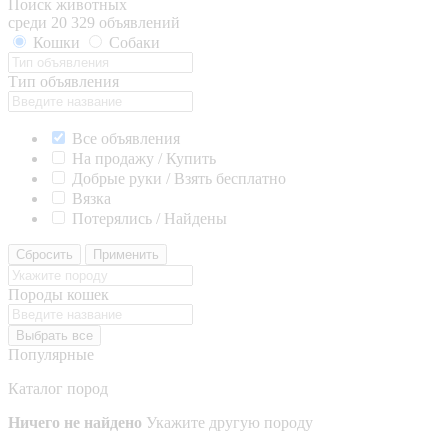
Поиск животных
среди 20 329 объявлений
Кошки
Собаки
Тип объявления
Все объявления
На продажу / Купить
Добрые руки / Взять бесплатно
Вязка
Потерялись / Найдены
Сбросить
Применить
Породы кошек
Выбрать все
Популярные
Каталог пород
Ничего не найдено
Укажите другую породу