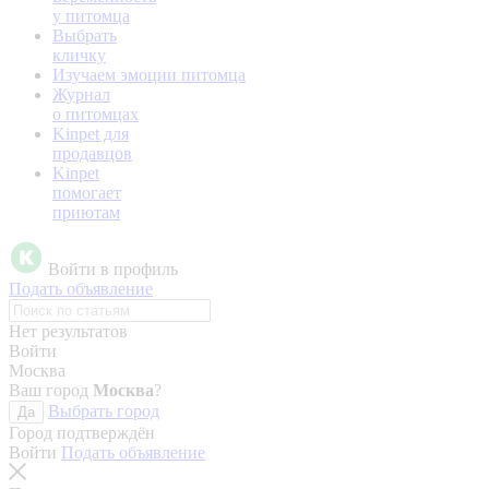
у питомца
Выбрать
кличку
Изучаем эмоции питомца
Журнал
о питомцах
Kinpet для
продавцов
Kinpet
помогает
приютам
Войти в профиль
Подать объявление
Нет результатов
Войти
Москва
Ваш город
Москва
?
Выбрать город
Да
Город подтверждён
Войти
Подать объявление