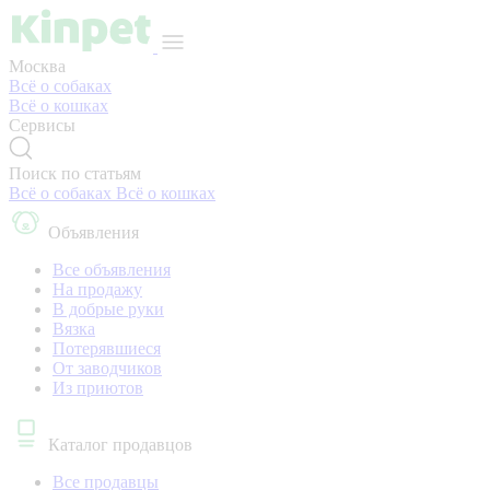
Москва
Всё о собаках
Всё о кошках
Сервисы
Поиск по статьям
Всё о собаках
Всё о кошках
Объявления
Все объявления
На продажу
В добрые руки
Вязка
Потерявшиеся
От заводчиков
Из приютов
Каталог продавцов
Все продавцы