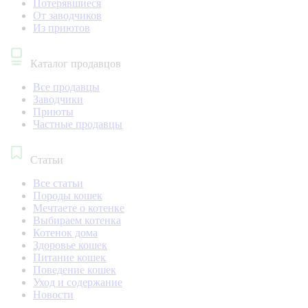
Потерявшиеся
От заводчиков
Из приютов
Каталог продавцов
Все продавцы
Заводчики
Приюты
Частные продавцы
Статьи
Все статьи
Породы кошек
Мечтаете о котенке
Выбираем котенка
Котенок дома
Здоровье кошек
Питание кошек
Поведение кошек
Уход и содержание
Новости