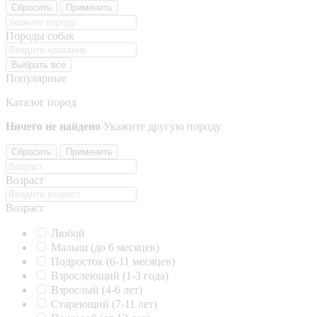
Сбросить
Применить
Породы собак
Выбрать все
Популярные
Каталог пород
Ничего не найдено
Укажите другую породу
Сбросить
Применить
Возраст
Возраст
Любой
Малыш (до 6 месяцев)
Подросток (6-11 месяцев)
Взрослеющий (1-3 года)
Взрослый (4-6 лет)
Стареющий (7-11 лет)