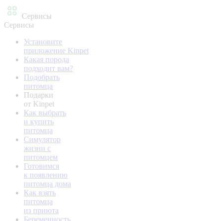
Сервисы
Сервисы
Установите
приложение Kinpet
Какая порода
подходит вам?
Подобрать
питомца
Подарки
от Kinpet
Как выбрать
и купить
питомца
Симулятор
жизни с
питомцем
Готовимся
к появлению
питомца дома
Как взять
питомца
из приюта
Беременность