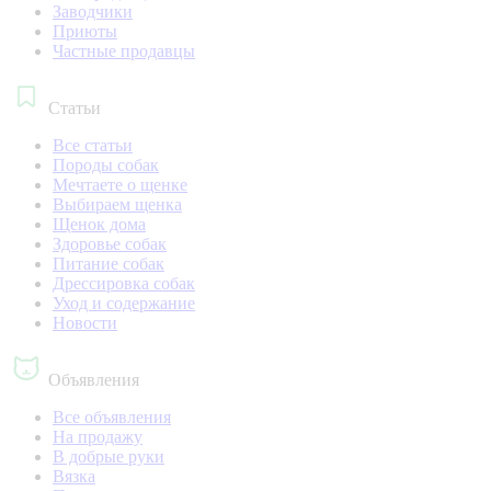
Заводчики
Приюты
Частные продавцы
Статьи
Все статьи
Породы собак
Мечтаете о щенке
Выбираем щенка
Щенок дома
Здоровье собак
Питание собак
Дрессировка собак
Уход и содержание
Новости
Объявления
Все объявления
На продажу
В добрые руки
Вязка