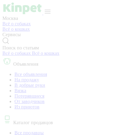
Москва
Всё о собаках
Всё о кошках
Сервисы
Поиск по статьям
Всё о собаках
Всё о кошках
Объявления
Все объявления
На продажу
В добрые руки
Вязка
Потерявшиеся
От заводчиков
Из приютов
Каталог продавцов
Все продавцы