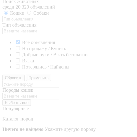
Поиск животных
среди 20 329 объявлений
Кошки
Собаки
Тип объявления
Все объявления
На продажу / Купить
Добрые руки / Взять бесплатно
Вязка
Потерялись / Найдены
Сбросить
Применить
Породы кошек
Выбрать все
Популярные
Каталог пород
Ничего не найдено
Укажите другую породу