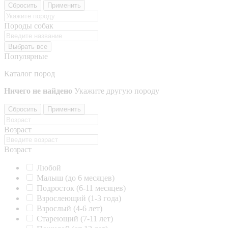
Сбросить
Применить
Породы собак
Выбрать все
Популярные
Каталог пород
Ничего не найдено
Укажите другую породу
Сбросить
Применить
Возраст
Возраст
Любой
Малыш (до 6 месяцев)
Подросток (6-11 месяцев)
Взрослеющий (1-3 года)
Взрослый (4-6 лет)
Стареющий (7-11 лет)