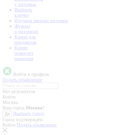
у питомца
Выбрать
кличку
Изучаем эмоции питомца
Журнал
о питомцах
Kinpet для
продавцов
Kinpet
помогает
приютам
Войти в профиль
Подать объявление
Нет результатов
Войти
Москва
Ваш город
Москва
?
Выбрать город
Да
Город подтверждён
Войти
Подать объявление