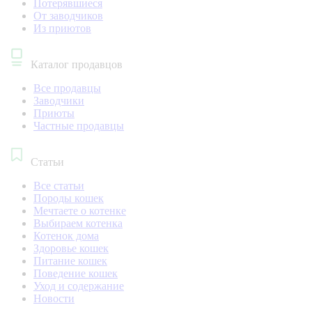
Потерявшиеся
От заводчиков
Из приютов
Каталог продавцов
Все продавцы
Заводчики
Приюты
Частные продавцы
Статьи
Все статьи
Породы кошек
Мечтаете о котенке
Выбираем котенка
Котенок дома
Здоровье кошек
Питание кошек
Поведение кошек
Уход и содержание
Новости