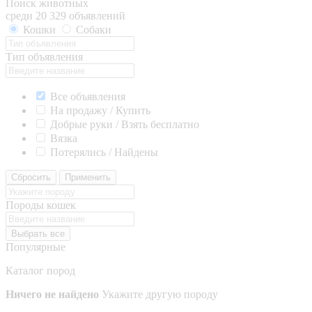
Поиск животных
среди 20 329 объявлений
Кошки
Собаки
Тип объявления
Все объявления
На продажу / Купить
Добрые руки / Взять бесплатно
Вязка
Потерялись / Найдены
Сбросить
Применить
Породы кошек
Выбрать все
Популярные
Каталог пород
Ничего не найдено
Укажите другую породу