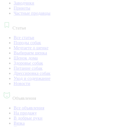
Заводчики
Приюты
Частные продавцы
Статьи
Все статьи
Породы собак
Мечтаете о щенке
Выбираем щенка
Щенок дома
Здоровье собак
Питание собак
Дрессировка собак
Уход и содержание
Новости
Объявления
Все объявления
На продажу
В добрые руки
Вязка