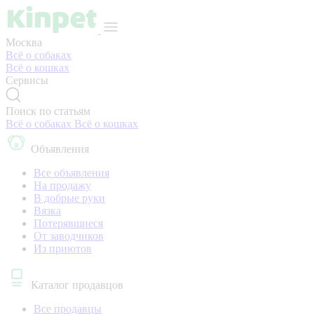
Москва
Всё о собаках
Всё о кошках
Сервисы
Поиск по статьям
Всё о собаках
Всё о кошках
Объявления
Все объявления
На продажу
В добрые руки
Вязка
Потерявшиеся
От заводчиков
Из приютов
Каталог продавцов
Все продавцы