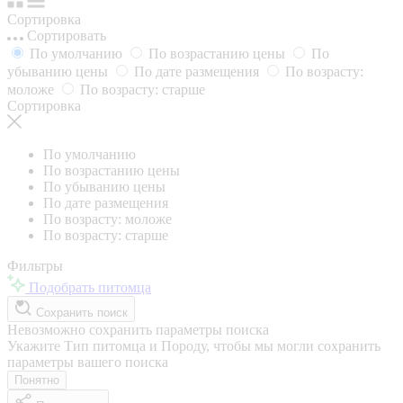
Сортировка
Сортировать
По умолчанию
По возрастанию цены
По
убыванию цены
По дате размещения
По возрасту:
моложе
По возрасту: старше
Сортировка
По умолчанию
По возрастанию цены
По убыванию цены
По дате размещения
По возрасту: моложе
По возрасту: старше
Фильтры
Подобрать питомца
Сохранить поиск
Невозможно сохранить параметры поиска
Укажите Тип питомца и Породу, чтобы мы могли сохранить
параметры вашего поиска
Понятно