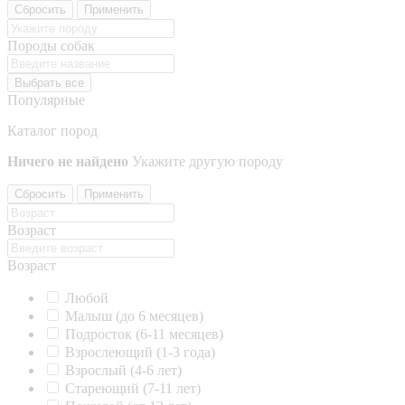
Сбросить
Применить
Породы собак
Выбрать все
Популярные
Каталог пород
Ничего не найдено
Укажите другую породу
Сбросить
Применить
Возраст
Возраст
Любой
Малыш (до 6 месяцев)
Подросток (6-11 месяцев)
Взрослеющий (1-3 года)
Взрослый (4-6 лет)
Стареющий (7-11 лет)