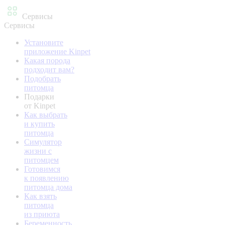
Сервисы
Сервисы
Установите
приложение Kinpet
Какая порода
подходит вам?
Подобрать
питомца
Подарки
от Kinpet
Как выбрать
и купить
питомца
Симулятор
жизни с
питомцем
Готовимся
к появлению
питомца дома
Как взять
питомца
из приюта
Беременность