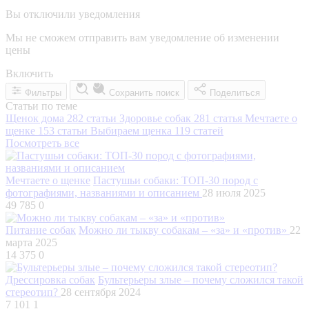
Вы отключили уведомления
Мы не сможем отправить вам уведомление об изменении
цены
Включить
Фильтры
Сохранить поиск
Поделиться
Статьи по теме
Щенок дома
282 статьи
Здоровье собак
281 статья
Мечтаете о
щенке
153 статьи
Выбираем щенка
119 статей
Посмотреть все
Мечтаете о щенке
Пастушьи собаки: ТОП-30 пород с
фотографиями, названиями и описанием
28 июля 2025
49 785
0
Питание собак
Можно ли тыкву собакам – «за» и «против»
22
марта 2025
14 375
0
Дрессировка собак
Бультерьеры злые – почему сложился такой
стереотип?
28 сентября 2024
7 101
1