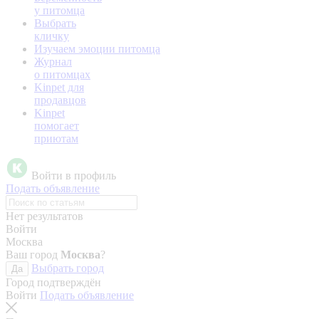
у питомца
Выбрать
кличку
Изучаем эмоции питомца
Журнал
о питомцах
Kinpet для
продавцов
Kinpet
помогает
приютам
Войти в профиль
Подать объявление
Нет результатов
Войти
Москва
Ваш город
Москва
?
Выбрать город
Да
Город подтверждён
Войти
Подать объявление