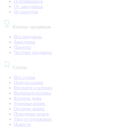
Потерявшиеся
От заводчиков
Из приютов
Каталог продавцов
Все продавцы
Заводчики
Приюты
Частные продавцы
Статьи
Все статьи
Породы кошек
Мечтаете о котенке
Выбираем котенка
Котенок дома
Здоровье кошек
Питание кошек
Поведение кошек
Уход и содержание
Новости