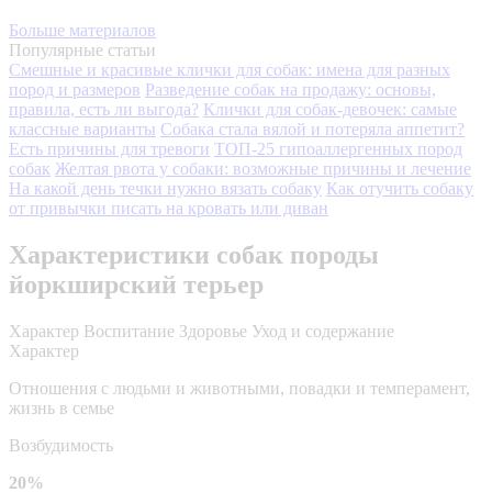
Больше материалов
Популярные статьи
Смешные и красивые клички для собак: имена для разных
пород и размеров
Разведение собак на продажу: основы,
правила, есть ли выгода?
Клички для собак-девочек: самые
классные варианты
Собака стала вялой и потеряла аппетит?
Есть причины для тревоги
ТОП-25 гипоаллергенных пород
собак
Желтая рвота у собаки: возможные причины и лечение
На какой день течки нужно вязать собаку
Как отучить собаку
от привычки писать на кровать или диван
Характеристики собак породы
йоркширский терьер
Характер
Воспитание
Здоровье
Уход и содержание
Характер
Отношения с людьми и животными, повадки и темперамент,
жизнь в семье
Возбудимость
20%