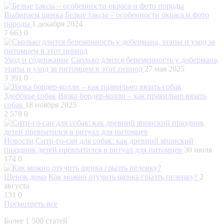
Выбираем щенка
Белые таксы – особенности окраса и фото
породы
1 декабря 2024
7 663
0
Уход и содержание
Сколько длится беременность у добермана,
этапы и уход за питомцем в этот период
27 мая 2025
3 391
0
Здоровье собак
Вязка бордер-колли – как правильно вязать
собак
18 ноября 2025
2 578
0
Новости
Сити-го-сан для собак: как древний японский
праздник детей превратился в ритуал для питомцев
30 июля
174
0
Щенок дома
Как можно отучить щенка грызть пеленку?
2
августа
131
0
Посмотреть все
Более 1 500 статей