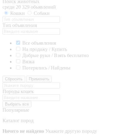
Поиск животных
среди 20 329 объявлений
Кошки
Собаки
Тип объявления
Все объявления
На продажу / Купить
Добрые руки / Взять бесплатно
Вязка
Потерялись / Найдены
Сбросить
Применить
Породы кошек
Выбрать все
Популярные
Каталог пород
Ничего не найдено
Укажите другую породу