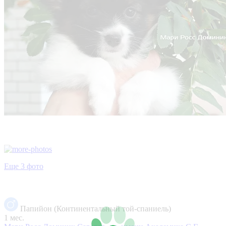
Еще 3 фото
Папийон (Континентальный той-спаниель)
1 мес.