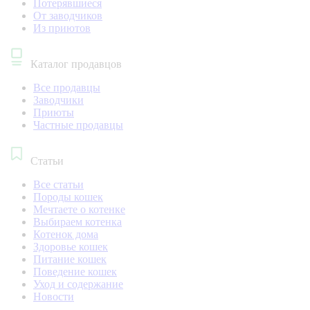
Потерявшиеся
От заводчиков
Из приютов
Каталог продавцов
Все продавцы
Заводчики
Приюты
Частные продавцы
Статьи
Все статьи
Породы кошек
Мечтаете о котенке
Выбираем котенка
Котенок дома
Здоровье кошек
Питание кошек
Поведение кошек
Уход и содержание
Новости