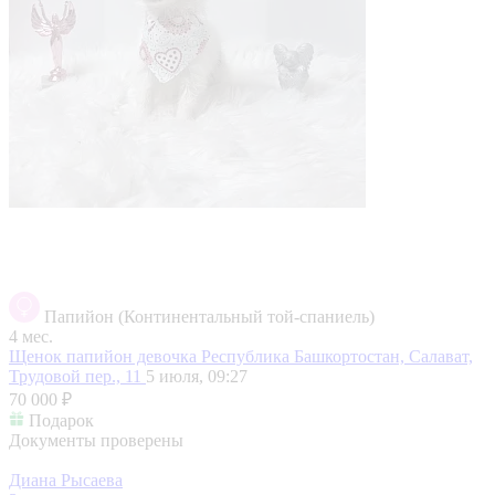
Папийон (Континентальный той-спаниель)
4 мес.
Щенок папийон девочка
Республика Башкортостан, Салават,
Трудовой пер., 11
5 июля, 09:27
70 000 ₽
Подарок
Документы проверены
Диана Рысаева