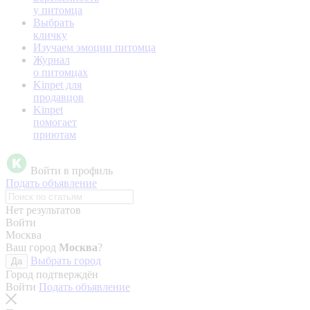
у питомца
Выбрать
кличку
Изучаем эмоции питомца
Журнал
о питомцах
Kinpet для
продавцов
Kinpet
помогает
приютам
Войти в профиль
Подать объявление
Нет результатов
Войти
Москва
Ваш город
Москва
?
Выбрать город
Да
Город подтверждён
Войти
Подать объявление