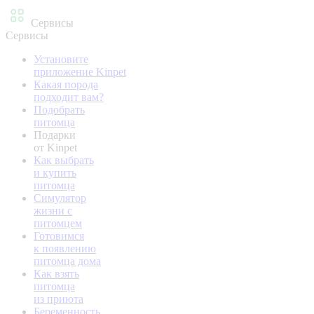
Сервисы
Сервисы
Установите
приложение Kinpet
Какая порода
подходит вам?
Подобрать
питомца
Подарки
от Kinpet
Как выбрать
и купить
питомца
Симулятор
жизни с
питомцем
Готовимся
к появлению
питомца дома
Как взять
питомца
из приюта
Беременность