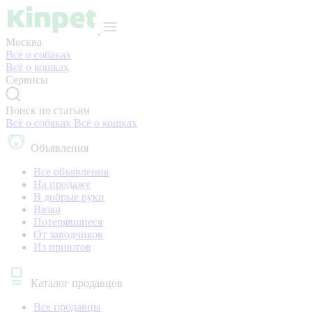
Москва
Всё о собаках
Всё о кошках
Сервисы
Поиск по статьям
Всё о собаках
Всё о кошках
Объявления
Все объявления
На продажу
В добрые руки
Вязка
Потерявшиеся
От заводчиков
Из приютов
Каталог продавцов
Все продавцы