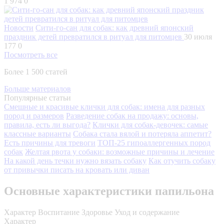
1 974
0
Новости
Сити-го-сан для собак: как древний японский
праздник детей превратился в ритуал для питомцев
30 июля
177
0
Посмотреть все
Более 1 500 статей
Больше материалов
Популярные статьи
Смешные и красивые клички для собак: имена для разных
пород и размеров
Разведение собак на продажу: основы,
правила, есть ли выгода?
Клички для собак-девочек: самые
классные варианты
Собака стала вялой и потеряла аппетит?
Есть причины для тревоги
ТОП-25 гипоаллергенных пород
собак
Желтая рвота у собаки: возможные причины и лечение
На какой день течки нужно вязать собаку
Как отучить собаку
от привычки писать на кровать или диван
Основные характеристики папильона
Характер
Воспитание
Здоровье
Уход и содержание
Характер