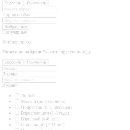
Сбросить
Применить
Породы собак
Выбрать все
Популярные
Каталог пород
Ничего не найдено
Укажите другую породу
Сбросить
Применить
Возраст
Возраст
Любой
Малыш (до 6 месяцев)
Подросток (6-11 месяцев)
Взрослеющий (1-3 года)
Взрослый (4-6 лет)
Стареющий (7-11 лет)