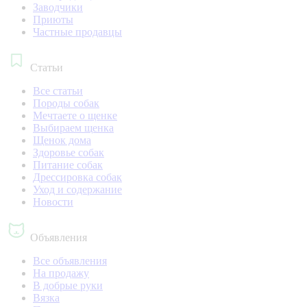
Заводчики
Приюты
Частные продавцы
Статьи
Все статьи
Породы собак
Мечтаете о щенке
Выбираем щенка
Щенок дома
Здоровье собак
Питание собак
Дрессировка собак
Уход и содержание
Новости
Объявления
Все объявления
На продажу
В добрые руки
Вязка