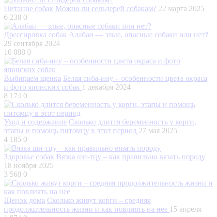
Питание собак
Можно ли сельдерей собакам?
22 марта 2025
6 238
0
Дрессировка собак
Алабаи — злые, опасные собаки или нет?
29 сентября 2024
10 088
0
Выбираем щенка
Белая сиба-ину – особенности цвета окраса
и фото японских собак
1 декабря 2024
8 174
0
Уход и содержание
Сколько длится беременность у корги,
этапы и помощь питомцу в этот период
27 мая 2025
4 185
0
Здоровье собак
Вязка ши-тцу – как правильно вязать породу
18 ноября 2025
3 568
0
Щенок дома
Сколько живут корги – средняя
продолжительность жизни и как повлиять на нее
15 апреля