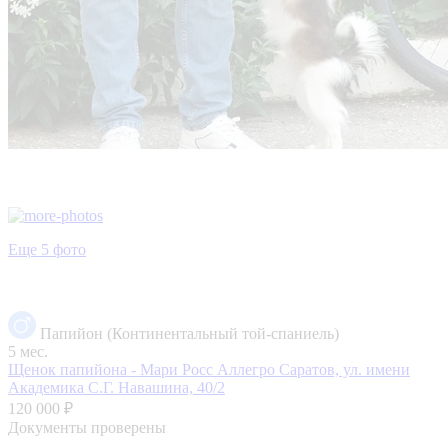
Еще 5 фото
Папийон (Континентальный той-спаниель)
5 мес.
Щенок папийона - Мари Росс Аллегро
Саратов, ул. имени
Академика С.Г. Навашина, 40/2
120 000 ₽
Документы проверены