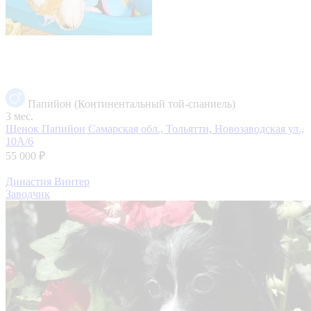
Папийон (Континентальный той-спаниель)
3 мес.
Щенок Папийон
Самарская обл., Тольятти, Новозаводская ул.,
10А/6
55 000 ₽
Династия Винтер
Заводчик