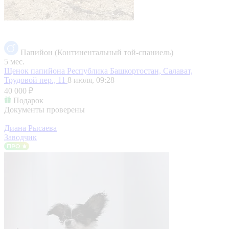
Папийон (Континентальный той-спаниель)
5 мес.
Щенок папийона
Республика Башкортостан, Салават,
Трудовой пер., 11
8 июля, 09:28
40 000 ₽
Подарок
Документы проверены
Диана Рысаева
Заводчик