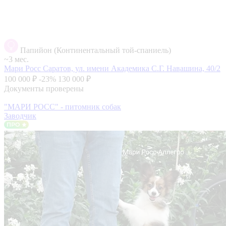
Папийон (Континентальный той-спаниель)
~3 мес.
Мари Росс
Саратов, ул. имени Академика С.Г. Навашина, 40/2
100 000 ₽
-23%
130 000 ₽
Документы проверены
"МАРИ РОСС" - питомник собак
Заводчик