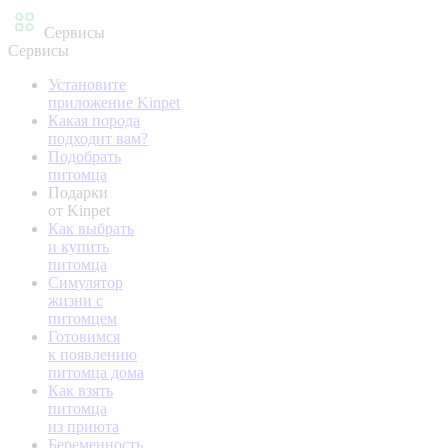
Сервисы
Сервисы
Установите
приложение Kinpet
Какая порода
подходит вам?
Подобрать
питомца
Подарки
от Kinpet
Как выбрать
и купить
питомца
Симулятор
жизни с
питомцем
Готовимся
к появлению
питомца дома
Как взять
питомца
из приюта
Беременность