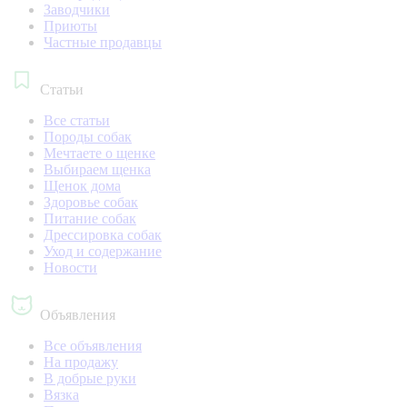
Заводчики
Приюты
Частные продавцы
Статьи
Все статьи
Породы собак
Мечтаете о щенке
Выбираем щенка
Щенок дома
Здоровье собак
Питание собак
Дрессировка собак
Уход и содержание
Новости
Объявления
Все объявления
На продажу
В добрые руки
Вязка