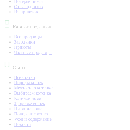
Потерявшиеся
От заводчиков
Из приютов
Каталог продавцов
Все продавцы
Заводчики
Приюты
Частные продавцы
Статьи
Все статьи
Породы кошек
Мечтаете о котенке
Выбираем котенка
Котенок дома
Здоровье кошек
Питание кошек
Поведение кошек
Уход и содержание
Новости