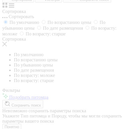
Сортировка
Сортировать
По умолчанию
По возрастанию цены
По
убыванию цены
По дате размещения
По возрасту:
моложе
По возрасту: старше
Сортировка
По умолчанию
По возрастанию цены
По убыванию цены
По дате размещения
По возрасту: моложе
По возрасту: старше
Фильтры
Подобрать питомца
Сохранить поиск
Невозможно сохранить параметры поиска
Укажите Тип питомца и Породу, чтобы мы могли сохранить
параметры вашего поиска
Понятно