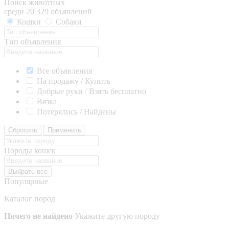
Поиск животных
среди 20 329 объявлений
Кошки
Собаки
Тип объявления
Все объявления
На продажу / Купить
Добрые руки / Взять бесплатно
Вязка
Потерялись / Найдены
Сбросить
Применить
Породы кошек
Выбрать все
Популярные
Каталог пород
Ничего не найдено
Укажите другую породу