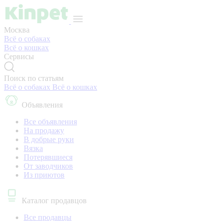
Москва
Всё о собаках
Всё о кошках
Сервисы
Поиск по статьям
Всё о собаках
Всё о кошках
Объявления
Все объявления
На продажу
В добрые руки
Вязка
Потерявшиеся
От заводчиков
Из приютов
Каталог продавцов
Все продавцы