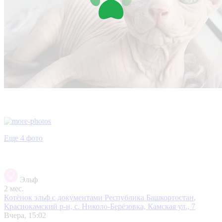
Еще 4 фото
Эльф
2 мес.
Котёнок эльф с документами
Республика Башкортостан,
Краснокамский р-н, с. Николо-Берёзовка, Камская ул., 7
Вчера, 15:02