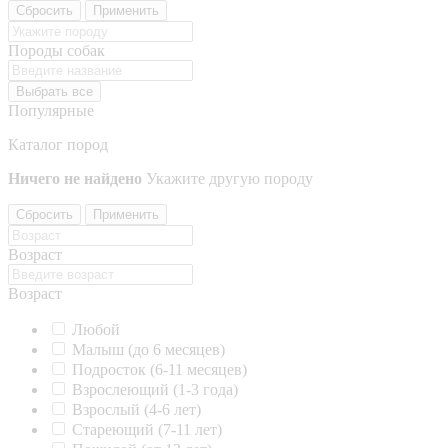
Сбросить
Применить
Породы собак
Выбрать все
Популярные
Каталог пород
Ничего не найдено
Укажите другую породу
Сбросить
Применить
Возраст
Возраст
Любой
Малыш (до 6 месяцев)
Подросток (6-11 месяцев)
Взрослеющий (1-3 года)
Взрослый (4-6 лет)
Стареющий (7-11 лет)