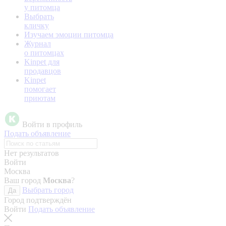
у питомца
Выбрать
кличку
Изучаем эмоции питомца
Журнал
о питомцах
Kinpet для
продавцов
Kinpet
помогает
приютам
Войти в профиль
Подать объявление
Нет результатов
Войти
Москва
Ваш город
Москва
?
Выбрать город
Да
Город подтверждён
Войти
Подать объявление