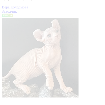
Вера Колдомова
Заводчик