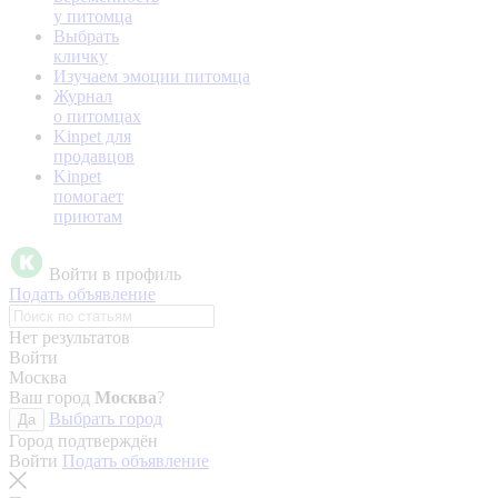
у питомца
Выбрать
кличку
Изучаем эмоции питомца
Журнал
о питомцах
Kinpet для
продавцов
Kinpet
помогает
приютам
Войти в профиль
Подать объявление
Нет результатов
Войти
Москва
Ваш город
Москва
?
Выбрать город
Да
Город подтверждён
Войти
Подать объявление