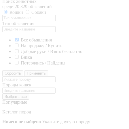
Поиск животных
среди 20 329 объявлений
Кошки
Собаки
Тип объявления
Все объявления
На продажу / Купить
Добрые руки / Взять бесплатно
Вязка
Потерялись / Найдены
Сбросить
Применить
Породы кошек
Выбрать все
Популярные
Каталог пород
Ничего не найдено
Укажите другую породу