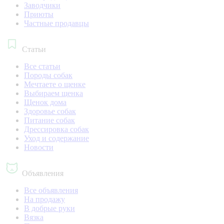
Заводчики
Приюты
Частные продавцы
Статьи
Все статьи
Породы собак
Мечтаете о щенке
Выбираем щенка
Щенок дома
Здоровье собак
Питание собак
Дрессировка собак
Уход и содержание
Новости
Объявления
Все объявления
На продажу
В добрые руки
Вязка