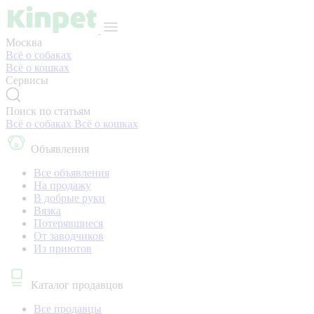
Москва
Всё о собаках
Всё о кошках
Сервисы
Поиск по статьям
Всё о собаках
Всё о кошках
Объявления
Все объявления
На продажу
В добрые руки
Вязка
Потерявшиеся
От заводчиков
Из приютов
Каталог продавцов
Все продавцы