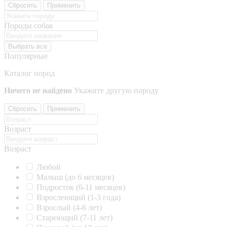
Сбросить
Применить
Породы собак
Выбрать все
Популярные
Каталог пород
Ничего не найдено
Укажите другую породу
Сбросить
Применить
Возраст
Возраст
Любой
Малыш (до 6 месяцев)
Подросток (6-11 месяцев)
Взрослеющий (1-3 года)
Взрослый (4-6 лет)
Стареющий (7-11 лет)