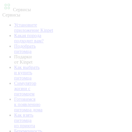
Сервисы
Сервисы
Установите
приложение Kinpet
Какая порода
подходит вам?
Подобрать
питомца
Подарки
от Kinpet
Как выбрать
и купить
питомца
Симулятор
жизни с
питомцем
Готовимся
к появлению
питомца дома
Как взять
питомца
из приюта
Беременность