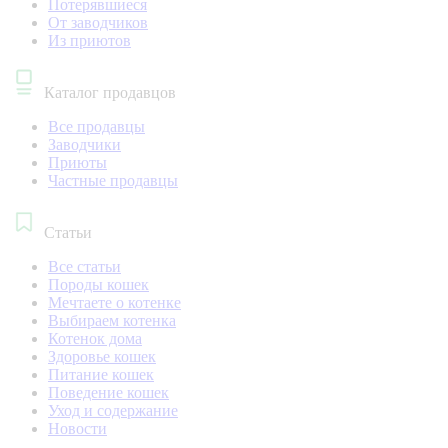
Потерявшиеся
От заводчиков
Из приютов
Каталог продавцов
Все продавцы
Заводчики
Приюты
Частные продавцы
Статьи
Все статьи
Породы кошек
Мечтаете о котенке
Выбираем котенка
Котенок дома
Здоровье кошек
Питание кошек
Поведение кошек
Уход и содержание
Новости