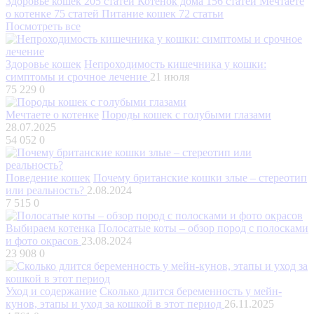
Здоровье кошек
205 статей
Котенок дома
156 статей
Мечтаете
о котенке
75 статей
Питание кошек
72 статьи
Посмотреть все
Здоровье кошек
Непроходимость кишечника у кошки:
симптомы и срочное лечение
21 июля
75 229
0
Мечтаете о котенке
Породы кошек с голубыми глазами
28.07.2025
54 052
0
Поведение кошек
Почему британские кошки злые – стереотип
или реальность?
2.08.2024
7 515
0
Выбираем котенка
Полосатые коты – обзор пород с полосками
и фото окрасов
23.08.2024
23 908
0
Уход и содержание
Сколько длится беременность у мейн-
кунов, этапы и уход за кошкой в этот период
26.11.2025