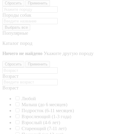
Сбросить
Применить
Породы собак
Выбрать все
Популярные
Каталог пород
Ничего не найдено
Укажите другую породу
Сбросить
Применить
Возраст
Возраст
Любой
Малыш (до 6 месяцев)
Подросток (6-11 месяцев)
Взрослеющий (1-3 года)
Взрослый (4-6 лет)
Стареющий (7-11 лет)