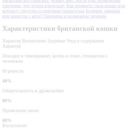
насколько все серьезно?
Кошку рвет после еды: возможные
причины, что делать владельцу
Как промыть глаза кошке или
котенку: средства и описание процедуры
Болячки, язвочки
или коросты у кота? Причины и возможное лечение
Характеристики британской кошки
Характер
Воспитание
Здоровье
Уход и содержание
Характер
Повадки и темперамент, жизнь в семье, отношения с
человеком
Игривость
40%
Общительность и дружелюбие
80%
Проявление ласки
60%
Воспитание