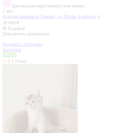
Британская короткошерстная кошка
2 мес.
Золотая шиншила
Самара, ул. Петра Алабина, 6
30 000 ₽
Подарок
Документы проверены
Людмила Лободина
Заводчик
5
1 отзыв