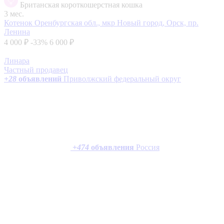
Британская короткошерстная кошка
3 мес.
Котенок
Оренбургская обл., мкр Новый город, Орск, пр.
Ленина
4 000 ₽
-33%
6 000 ₽
Линара
Частный продавец
+
28
объявлений
Приволжский федеральный округ
+
474
объявления
Россия