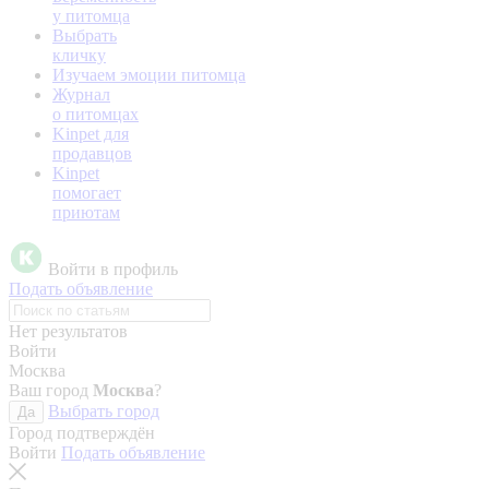
у питомца
Выбрать
кличку
Изучаем эмоции питомца
Журнал
о питомцах
Kinpet для
продавцов
Kinpet
помогает
приютам
Войти в профиль
Подать объявление
Нет результатов
Войти
Москва
Ваш город
Москва
?
Выбрать город
Да
Город подтверждён
Войти
Подать объявление