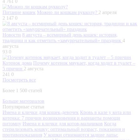
4 761
0
Питание кошек
Можно ли кошкам рукколу?
2 апреля
2 147
0
Новости
8 августа – всемирный день кошек: история,
традиции и как отметить «замуррчательный» праздник
4
августа
93
0
Котенок дома
Почему котенок мяукает, когда ходит в туалет –
5 причин
2 августа
241
0
Посмотреть все
Более 1 500 статей
Больше материалов
Популярные статьи
Имена и клички для кошек-девочек
Кровь в кале у кота или
котенка: 7 причин возникновения и варианты помощи
питомцу
Имена и клички для котов-мальчиков
Когда
стерилизовать кошку: оптимальный возраст, показания и
противопоказания
У кошки отнимаются задние лапы: