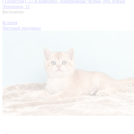
(Татарстан), 27-й комплекс, Набережные Челны, бул. Юных
Ленинцев, 11
Бесплатно
Ксения
Частный продавец