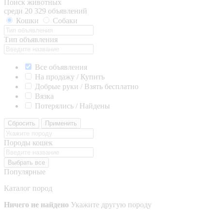
Поиск животных
среди 20 329 объявлений
Кошки
Собаки
Тип объявления
Все объявления
На продажу / Купить
Добрые руки / Взять бесплатно
Вязка
Потерялись / Найдены
Сбросить
Применить
Породы кошек
Выбрать все
Популярные
Каталог пород
Ничего не найдено
Укажите другую породу