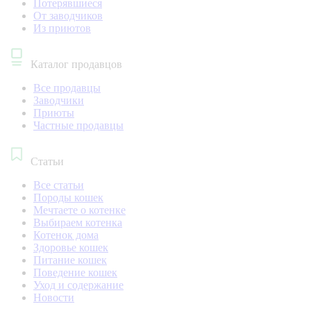
Потерявшиеся
От заводчиков
Из приютов
Каталог продавцов
Все продавцы
Заводчики
Приюты
Частные продавцы
Статьи
Все статьи
Породы кошек
Мечтаете о котенке
Выбираем котенка
Котенок дома
Здоровье кошек
Питание кошек
Поведение кошек
Уход и содержание
Новости