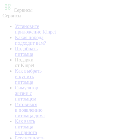
Сервисы
Сервисы
Установите
приложение Kinpet
Какая порода
подходит вам?
Подобрать
питомца
Подарки
от Kinpet
Как выбрать
и купить
питомца
Симулятор
жизни с
питомцем
Готовимся
к появлению
питомца дома
Как взять
питомца
из приюта
Беременность