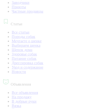
Заводчики
Приюты
Частные продавцы
Статьи
Все статьи
Породы собак
Мечтаете о щенке
Выбираем щенка
Щенок дома
Здоровье собак
Питание собак
Дрессировка собак
Уход и содержание
Новости
Объявления
Все объявления
На продажу
В добрые руки
Вязка