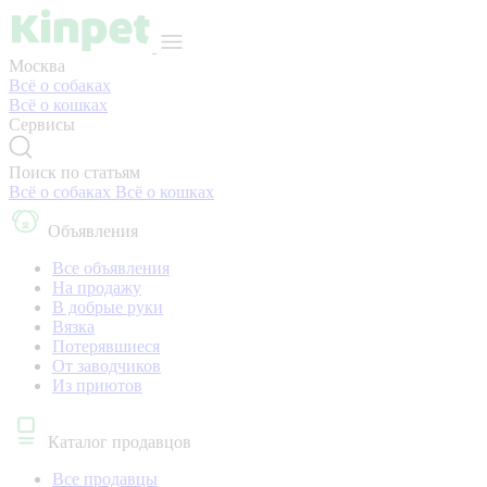
Москва
Всё о собаках
Всё о кошках
Сервисы
Поиск по статьям
Всё о собаках
Всё о кошках
Объявления
Все объявления
На продажу
В добрые руки
Вязка
Потерявшиеся
От заводчиков
Из приютов
Каталог продавцов
Все продавцы