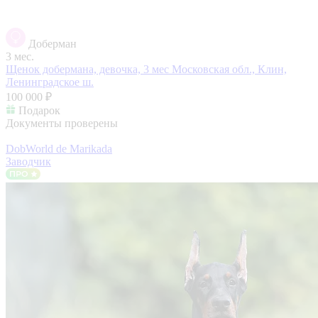
Доберман
3 мес.
Щенок добермана, девочка, 3 мес
Московская обл., Клин,
Ленинградское ш.
100 000 ₽
Подарок
Документы проверены
DobWorld de Marikada
Заводчик