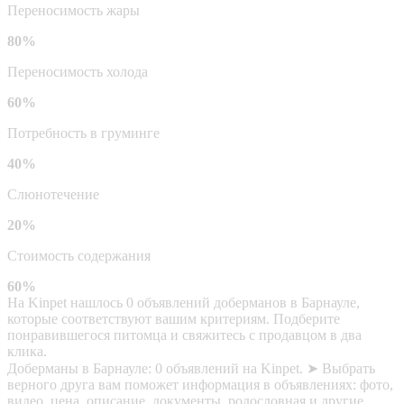
Переносимость жары
80%
Переносимость холода
60%
Потребность в груминге
40%
Слюнотечение
20%
Стоимость содержания
60%
На Kinpet нашлось 0 объявлений доберманов в Барнауле,
которые соответствуют вашим критериям. Подберите
понравившегося питомца и свяжитесь с продавцом в два
клика.
Доберманы в Барнауле: 0 объявлений на Kinpet. ➤ Выбрать
верного друга вам поможет информация в объявлениях: фото,
видео, цена, описание, документы, родословная и другие