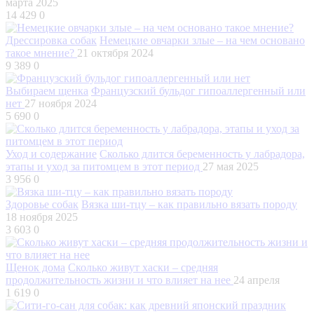
марта 2025
14 429
0
Дрессировка собак
Немецкие овчарки злые – на чем основано
такое мнение?
21 октября 2024
9 389
0
Выбираем щенка
Французский бульдог гипоаллергенный или
нет
27 ноября 2024
5 690
0
Уход и содержание
Сколько длится беременность у лабрадора,
этапы и уход за питомцем в этот период
27 мая 2025
3 956
0
Здоровье собак
Вязка ши-тцу – как правильно вязать породу
18 ноября 2025
3 603
0
Щенок дома
Сколько живут хаски – средняя
продолжительность жизни и что влияет на нее
24 апреля
1 619
0