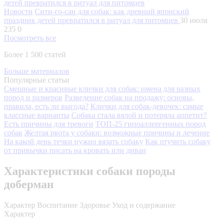
Новости
Сити-го-сан для собак: как древний японский
праздник детей превратился в ритуал для питомцев
30 июля
235
0
Посмотреть все
Более 1 500 статей
Больше материалов
Популярные статьи
Смешные и красивые клички для собак: имена для разных
пород и размеров
Разведение собак на продажу: основы,
правила, есть ли выгода?
Клички для собак-девочек: самые
классные варианты
Собака стала вялой и потеряла аппетит?
Есть причины для тревоги
ТОП-25 гипоаллергенных пород
собак
Желтая рвота у собаки: возможные причины и лечение
На какой день течки нужно вязать собаку
Как отучить собаку
от привычки писать на кровать или диван
Характеристики собаки породы
доберман
Характер
Воспитание
Здоровье
Уход и содержание
Характер