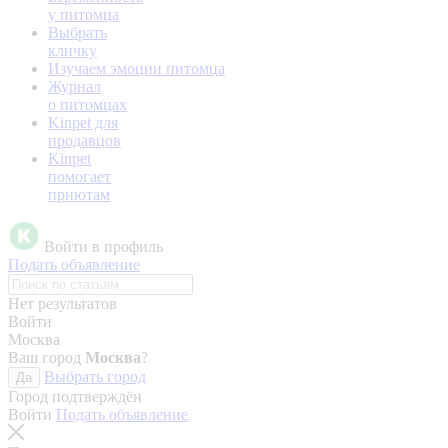
у питомца
Выбрать
кличку
Изучаем эмоции питомца
Журнал
о питомцах
Kinpet для
продавцов
Kinpet
помогает
приютам
Войти в профиль
Подать объявление
Нет результатов
Войти
Москва
Ваш город
Москва
?
Выбрать город
Да
Город подтверждён
Войти
Подать объявление