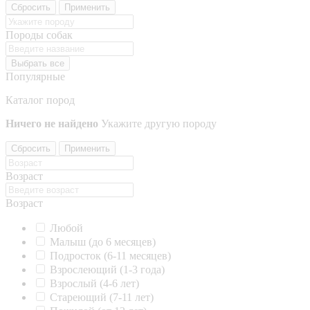
Сбросить
Применить
Породы собак
Выбрать все
Популярные
Каталог пород
Ничего не найдено
Укажите другую породу
Сбросить
Применить
Возраст
Возраст
Любой
Малыш (до 6 месяцев)
Подросток (6-11 месяцев)
Взрослеющий (1-3 года)
Взрослый (4-6 лет)
Стареющий (7-11 лет)