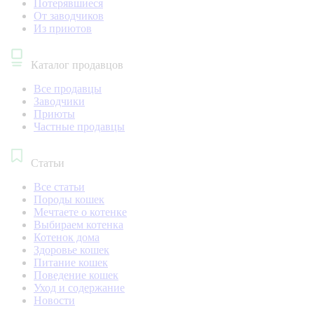
Потерявшиеся
От заводчиков
Из приютов
Каталог продавцов
Все продавцы
Заводчики
Приюты
Частные продавцы
Статьи
Все статьи
Породы кошек
Мечтаете о котенке
Выбираем котенка
Котенок дома
Здоровье кошек
Питание кошек
Поведение кошек
Уход и содержание
Новости