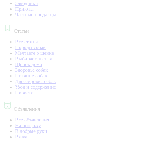
Заводчики
Приюты
Частные продавцы
Статьи
Все статьи
Породы собак
Мечтаете о щенке
Выбираем щенка
Щенок дома
Здоровье собак
Питание собак
Дрессировка собак
Уход и содержание
Новости
Объявления
Все объявления
На продажу
В добрые руки
Вязка