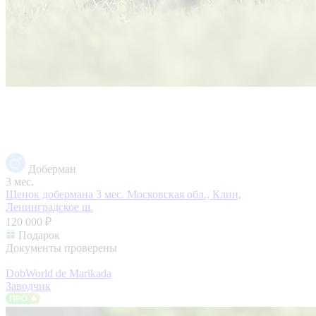
Доберман
3 мес.
Щенок добермана 3 мес.
Московская обл., Клин,
Ленинградское ш.
120 000 ₽
Подарок
Документы проверены
DobWorld de Marikada
Заводчик