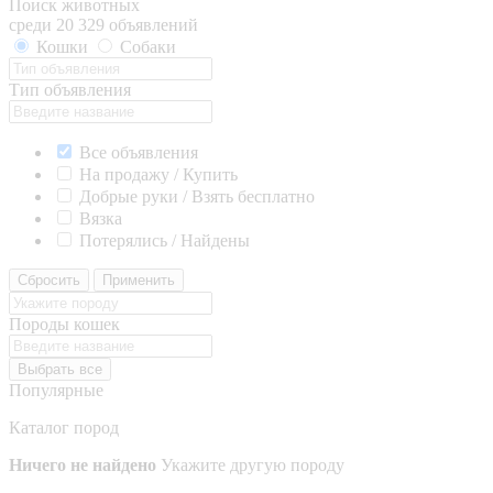
Поиск животных
среди 20 329 объявлений
Кошки
Собаки
Тип объявления
Все объявления
На продажу / Купить
Добрые руки / Взять бесплатно
Вязка
Потерялись / Найдены
Сбросить
Применить
Породы кошек
Выбрать все
Популярные
Каталог пород
Ничего не найдено
Укажите другую породу