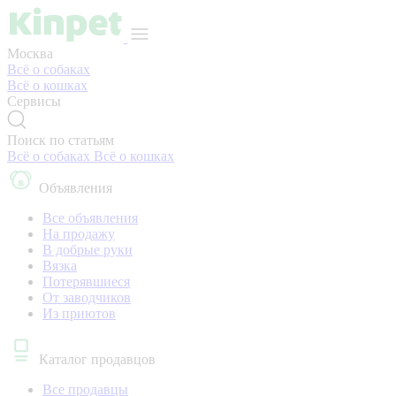
Москва
Всё о собаках
Всё о кошках
Сервисы
Поиск по статьям
Всё о собаках
Всё о кошках
Объявления
Все объявления
На продажу
В добрые руки
Вязка
Потерявшиеся
От заводчиков
Из приютов
Каталог продавцов
Все продавцы