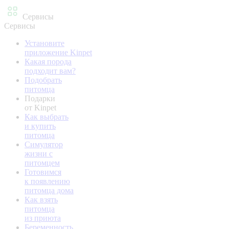
Сервисы
Сервисы
Установите
приложение Kinpet
Какая порода
подходит вам?
Подобрать
питомца
Подарки
от Kinpet
Как выбрать
и купить
питомца
Симулятор
жизни с
питомцем
Готовимся
к появлению
питомца дома
Как взять
питомца
из приюта
Беременность