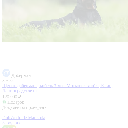
Доберман
3 мес.
Щенок добермана, кобель 3 мес.
Московская обл., Клин,
Ленинградское ш.
120 000 ₽
Подарок
Документы проверены
DobWorld de Marikada
Заводчик