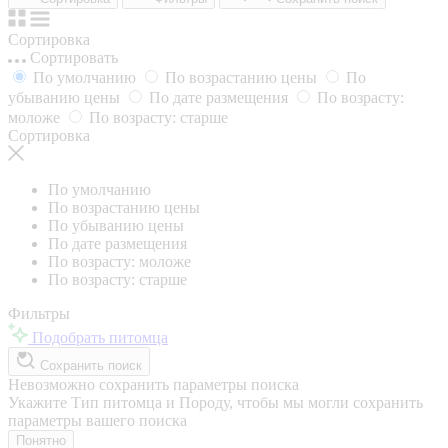
Сортировка
Сортировать
По умолчанию
По возрастанию цены
По
убыванию цены
По дате размещения
По возрасту:
моложе
По возрасту: старше
Сортировка
По умолчанию
По возрастанию цены
По убыванию цены
По дате размещения
По возрасту: моложе
По возрасту: старше
Фильтры
Подобрать питомца
Сохранить поиск
Невозможно сохранить параметры поиска
Укажите Тип питомца и Породу, чтобы мы могли сохранить
параметры вашего поиска
Понятно