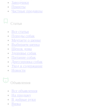
Заводчики
Приюты
Частные продавцы
Статьи
Все статьи
Породы собак
Мечтаете о щенке
Выбираем щенка
Щенок дома
Здоровье собак
Питание собак
Дрессировка собак
Уход и содержание
Новости
Объявления
Все объявления
На продажу
В добрые руки
Вязка