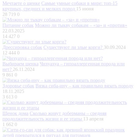
Мечтаете о щенке
Самые умные собаки в мире: топ-15
крупных, средних и мелких пород
15 июня
28 719
0
Питание собак
Можно ли тыкву собакам – «за» и «против»
22.03.2025
14 427
0
Дрессировка собак
Существуют ли злые корги?
30.09.2024
12 444
0
Выбираем щенка
Чихуахуа – гипоаллергенная порода или
нет?
26.11.2024
9 861
0
Здоровье собак
Вязка сиба-ину – как правильно вязать породу
18.11.2025
3 613
0
Щенок дома
Сколько живут доберманы – средняя
продолжительность жизни и ее этапы
13 апреля
1 662
0