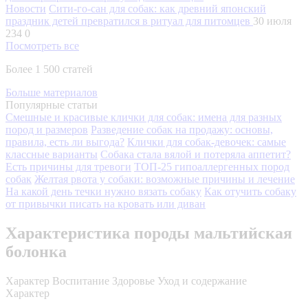
Новости
Сити-го-сан для собак: как древний японский
праздник детей превратился в ритуал для питомцев
30 июля
234
0
Посмотреть все
Более 1 500 статей
Больше материалов
Популярные статьи
Смешные и красивые клички для собак: имена для разных
пород и размеров
Разведение собак на продажу: основы,
правила, есть ли выгода?
Клички для собак-девочек: самые
классные варианты
Собака стала вялой и потеряла аппетит?
Есть причины для тревоги
ТОП-25 гипоаллергенных пород
собак
Желтая рвота у собаки: возможные причины и лечение
На какой день течки нужно вязать собаку
Как отучить собаку
от привычки писать на кровать или диван
Характеристика породы мальтийская
болонка
Характер
Воспитание
Здоровье
Уход и содержание
Характер