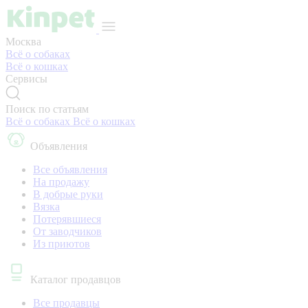
Москва
Всё о собаках
Всё о кошках
Сервисы
Поиск по статьям
Всё о собаках
Всё о кошках
Объявления
Все объявления
На продажу
В добрые руки
Вязка
Потерявшиеся
От заводчиков
Из приютов
Каталог продавцов
Все продавцы