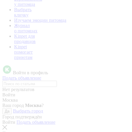
у питомца
Выбрать
кличку
Изучаем эмоции питомца
Журнал
о питомцах
Kinpet для
продавцов
Kinpet
помогает
приютам
Войти в профиль
Подать объявление
Нет результатов
Войти
Москва
Ваш город
Москва
?
Выбрать город
Да
Город подтверждён
Войти
Подать объявление