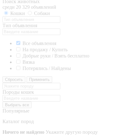
Поиск животных
среди 20 329 объявлений
Кошки
Собаки
Тип объявления
Все объявления
На продажу / Купить
Добрые руки / Взять бесплатно
Вязка
Потерялись / Найдены
Сбросить
Применить
Породы кошек
Выбрать все
Популярные
Каталог пород
Ничего не найдено
Укажите другую породу