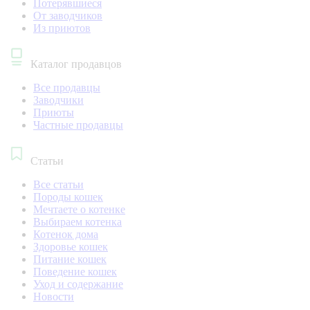
Потерявшиеся
От заводчиков
Из приютов
Каталог продавцов
Все продавцы
Заводчики
Приюты
Частные продавцы
Статьи
Все статьи
Породы кошек
Мечтаете о котенке
Выбираем котенка
Котенок дома
Здоровье кошек
Питание кошек
Поведение кошек
Уход и содержание
Новости