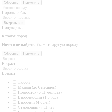
Сбросить
Применить
Породы собак
Выбрать все
Популярные
Каталог пород
Ничего не найдено
Укажите другую породу
Сбросить
Применить
Возраст
Возраст
Любой
Малыш (до 6 месяцев)
Подросток (6-11 месяцев)
Взрослеющий (1-3 года)
Взрослый (4-6 лет)
Стареющий (7-11 лет)