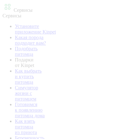
Сервисы
Сервисы
Установите
приложение Kinpet
Какая порода
подходит вам?
Подобрать
питомца
Подарки
от Kinpet
Как выбрать
и купить
питомца
Симулятор
жизни с
питомцем
Готовимся
к появлению
питомца дома
Как взять
питомца
из приюта
Беременность